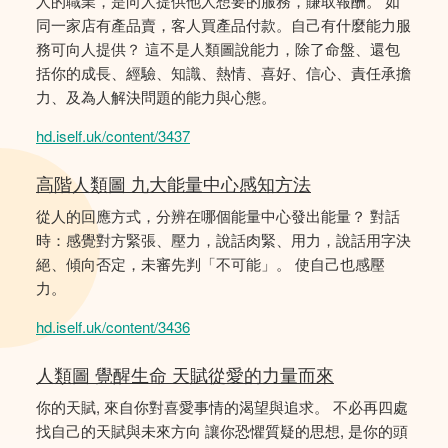
人的職業，是向人提供他人想要的服務，賺取報酬。 如
同一家店有產品賣，客人買產品付款。自己有什麼能力服
務可向人提供？ 這不是人類圖說能力，除了命盤、還包
括你的成長、經驗、知識、熱情、喜好、信心、責任承擔
力、及為人解決問題的能力與心態。
hd.iself.uk/content/3437
高階人類圖 九大能量中心感知方法
從人的回應方式，分辨在哪個能量中心發出能量？ 對話
時：感覺對方緊張、壓力，說話肉緊、用力，說話用字決
絕、傾向否定，未審先判「不可能」。 使自己也感壓
力。
hd.iself.uk/content/3436
人類圖 覺醒生命 天賦從愛的力量而來
你的天賦, 來自你對喜愛事情的渴望與追求。 不必再四處
找自己的天賦與未來方向 讓你恐懼質疑的思想, 是你的頭