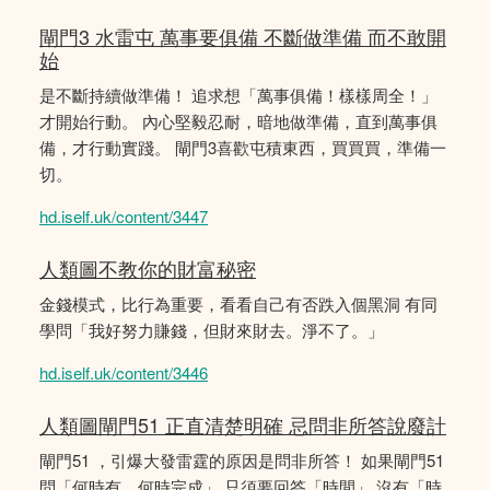
閘門3 水雷屯 萬事要俱備 不斷做準備 而不敢開
始
是不斷持續做準備！ 追求想「萬事俱備！樣樣周全！」
才開始行動。 內心堅毅忍耐，暗地做準備，直到萬事俱
備，才行動實踐。 閘門3喜歡屯積東西，買買買，準備一
切。
hd.iself.uk/content/3447
人類圖不教你的財富秘密
金錢模式，比行為重要，看看自己有否跌入個黑洞 有同
學問「我好努力賺錢，但財來財去。淨不了。」
hd.iself.uk/content/3446
人類圖閘門51 正直清楚明確 忌問非所答說廢計
閘門51 ，引爆大發雷霆的原因是問非所答！ 如果閘門51
問「何時有、何時完成」 只須要回答「時間」 沒有「時