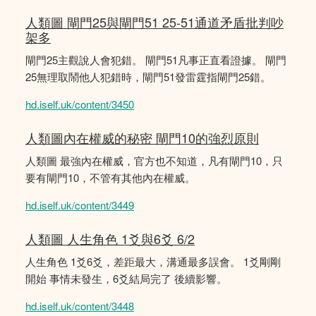
人類圖 閘門25與閘門51 25-51通道矛盾批判吵
架多
閘門25主觀說人會犯錯。 閘門51凡事正直看證據。 閘門
25無理取鬧他人犯錯時，閘門51發雷霆指閘門25錯。
hd.iself.uk/content/3450
人類圖內在權威的秘密 閘門10的強烈原則
人類圖 最強內在權威，官方也不知道，凡有閘門10，只
要有閘門10，不管有其他內在權威。
hd.iself.uk/content/3449
人類圖 人生角色 1爻與6爻 6/2
人生角色 1爻6爻，差距最大，溝通最多誤會。 1爻剛剛
開始 事情未發生，6爻結局完了 後續影響。
hd.iself.uk/content/3448