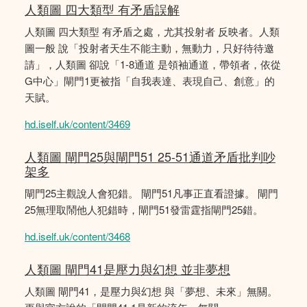
人類圖 四大類型 有矛盾誤解
人類圖 四大類型 有矛盾之處，尤其投射者 反映者。人類
圖一般 說「投射者天生不能主動，無動力，只好待待邀
請」，人類圖 卻說「1-8通道 是領袖通道，帶領者，依從
G中心」閘門1更被指「自我表達、表現自己、創意」的
天賦。
hd.iself.uk/content/3469
人類圖 閘門25與閘門51 25-51通道矛盾批判吵
架多
閘門25主觀說人會犯錯。 閘門51凡事正直看證據。 閘門
25無理取鬧他人犯錯時，閘門51發雷霆指閘門25錯。
hd.iself.uk/content/3468
人類圖 閘門41是壓力與幻想 並非夢想
人類圖 閘門41，是壓力與幻想 與「夢想、未來」無關。