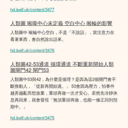
hd.iself.uk/content/3477
人類圖 喉嚨中心未定義 空白中心 喉輪的影響
人類圖中 喉輪中心空白，不是「不說話」，當注意力在
看著東西，會自然說出話來。
hd.iself.uk/content/3476
人類圖42-53通道 循環通道 不斷重新開始人類
圖閘門42 閘門53
人類圖中53與42，為什麼是循理？是因為這2個閘門會不
斷推動人，「從新再開始過。」 53會因為壓力，怕事件
越弄越亂而想放棄，重頭再做一次才安心。若然先冷靜休
息再回來，就會發現「無須重頭再做，也能一修正回到預
期中。」
hd.iself.uk/content/3475