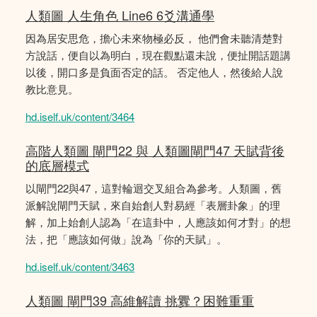
人類圖 人生角色 Line6 6爻溝通學
因為居安思危，擔心未來物極必反， 他們會未聽清楚對
方說話，便自以為明白，現在觀點還未說，便扯開話題講
以後，開口多是負面否定的話。 否定他人，然後給人說
教比意見。
hd.iself.uk/content/3464
高階人類圖 閘門22 與 人類圖閘門47 天賦背後
的底層模式
以閘門22與47，這對輪迴交叉組合為參考。人類圖，舊
派解說閘門天賦，來自始創人對易經「表層卦象」的理
解，加上始創人認為「在這卦中，人應該如何才對」的想
法，把「應該如何做」說為「你的天賦」。
hd.iself.uk/content/3463
人類圖 閘門39 高維解讀 挑釁？困難重重