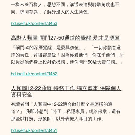
一樣米養百樣人，思想不同，溝通表達與聆聽角度也不
同。求同存異，了解身邊人的人生角色。
hd.iself.uk/content/3453
高階人類圖 閘門27-50通道的覺醒 愛才是源頭
「閘門50的深層覺醒，是愛與價值。」 「一切你願意選
擇的責任，背後都是愛！因為你愛他們，你在乎他們，所
以你從他們身上投射危機感，使你閘門50放大責任感。」
hd.iself.uk/content/3452
人類圖12-22通道 特務工作 獨立處事 保障個人
資料安全
有讀者問「人類圖中12-22適合做什麼？是怎樣的通
道？」 我即時想到「特工，私隱專員，網絡保案，還有
那些以打扮、形象師，以外表掩人耳目的工作」
hd.iself.uk/content/3451