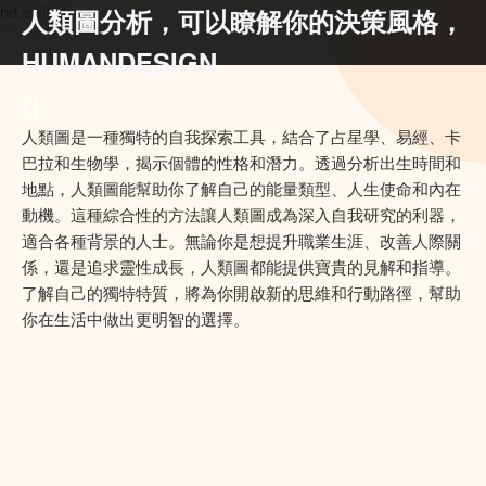
人類圖分析，可以瞭解你的決策風格，
hd.iself.uk
HUMANDESIGN
人類圖是一種獨特的自我探索工具，結合了占星學、易經、卡
巴拉和生物學，揭示個體的性格和潛力。透過分析出生時間和
地點，人類圖能幫助你了解自己的能量類型、人生使命和內在
動機。這種綜合性的方法讓人類圖成為深入自我研究的利器，
適合各種背景的人士。無論你是想提升職業生涯、改善人際關
係，還是追求靈性成長，人類圖都能提供寶貴的見解和指導。
了解自己的獨特特質，將為你開啟新的思維和行動路徑，幫助
你在生活中做出更明智的選擇。