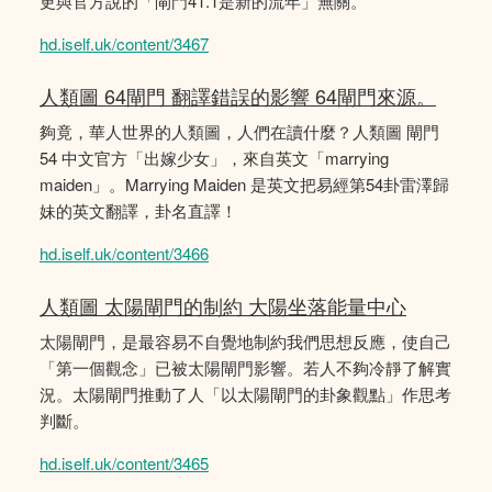
更與官方說的「閘門41.1是新的流年」無關。
hd.iself.uk/content/3467
人類圖 64閘門 翻譯錯誤的影響 64閘門來源。
夠竟，華人世界的人類圖，人們在讀什麼？人類圖 閘門
54 中文官方「出嫁少女」，來自英文「marrying
maiden」。Marrying Maiden 是英文把易經第54卦雷澤歸
妹的英文翻譯，卦名直譯！
hd.iself.uk/content/3466
人類圖 太陽閘門的制約 大陽坐落能量中心
太陽閘門，是最容易不自覺地制約我們思想反應，使自己
「第一個觀念」已被太陽閘門影響。若人不夠冷靜了解實
況。太陽閘門推動了人「以太陽閘門的卦象觀點」作思考
判斷。
hd.iself.uk/content/3465