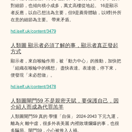
對細節，也傾向積小成多，萬丈高樓從地起。 16是顯示
者反應，以自己想法為主要，但9是薦骨體驗，以9對外所
在意的細節為主要。 帶來矛盾。
hd.iself.uk/content/3479
人類圖 顯示者必須了解的事，顯示者真正發起
方式
顯示者，來自喉輪作用，被「動力中心」的推動，加快把
「組織在喉輪中的構想」 盡快表達。表達後，停下來，
便發現「未必想做」。
hd.iself.uk/content/3478
人類圖閘門59 不是親密天賦，要保護自己，因
介紹人而成為代罪羔羊
人類圖閘門59 真的 學懂「自保」 2024-2043 下元九運，
離為火 離中虛，很多外表美麗 內裡敗壞爛爆的事，也很
多騙局。閘門59，小心被推入人禍。