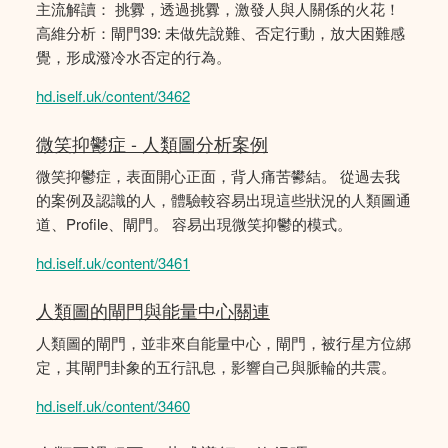
主流解讀： 挑釁，透過挑釁，激發人與人關係的火花！
高維分析：閘門39: 未做先說難、否定行動，放大困難感
覺，形成潑冷水否定的行為。
hd.iself.uk/content/3462
微笑抑鬱症 - 人類圖分析案例
微笑抑鬱症，表面開心正面，背人痛苦鬰結。 從過去我
的案例及認識的人，體驗較容易出現這些狀況的人類圖通
道、Profile、閘門。 容易出現微笑抑鬱的模式。
hd.iself.uk/content/3461
人類圖的閘門與能量中心關連
人類圖的閘門，並非來自能量中心，閘門，被行星方位綁
定，其閘門卦象的五行訊息，影響自己與脈輪的共震。
hd.iself.uk/content/3460