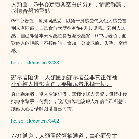
人類圖，G中心定義與空白的分別，情感解讀，
感情合盤的重點。
G中心著色，會身同感受，以第一身感受代入他人感受當
別人有同感，自己會放大嚮往有feel與共鳴感。若別人無
感，自己即使本來有感也會被減淡感覺。G中心著色，面
對他人的拒絕、不接納時，會加一分被忽略、失望、空虛
感。
hd.iself.uk/content/3483
顯示者陷阱，人類圖的顯示者並非真正領袖，
小心被人推卸責任，要顯示者承擔一切。
真正顯示者，別人否定也做，無錢便找人集資，無技術便
找專家幫手（付費），說話實際地說服人相信自己所想，
讓他人心甘情願跟著自己向前。
hd.iself.uk/content/3482
7-31通道，人類圖的領袖通道，由心而發主