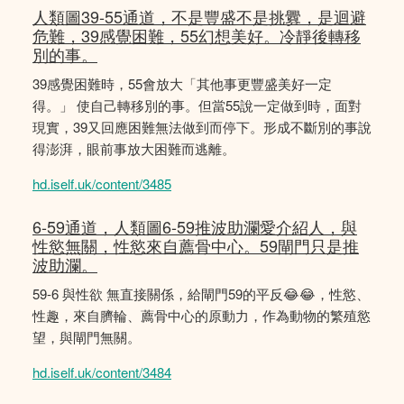
人類圖39-55通道，不是豐盛不是挑釁，是迴避
危難，39感覺困難，55幻想美好。冷靜後轉移
別的事。
39感覺困難時，55會放大「其他事更豐盛美好一定
得。」 使自己轉移別的事。但當55說一定做到時，面對
現實，39又回應困難無法做到而停下。形成不斷別的事說
得澎湃，眼前事放大困難而逃離。
hd.iself.uk/content/3485
6-59通道，人類圖6-59推波助瀾愛介紹人，與
性慾無關，性慾來自薦骨中心。59閘門只是推
波助瀾。
59-6 與性欲 無直接關係，給閘門59的平反😂😂，性慾、
性趣，來自臍輪、薦骨中心的原動力，作為動物的繁殖慾
望，與閘門無關。
hd.iself.uk/content/3484