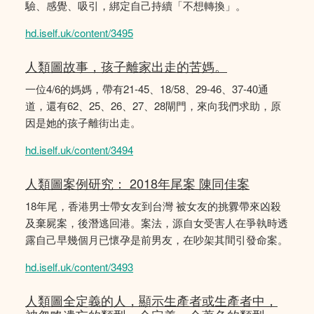
驗、感覺、吸引，綁定自己持續「不想轉換」。
hd.iself.uk/content/3495
人類圖故事，孩子離家出走的苦媽。
一位4/6的媽媽，帶有21-45、18/58、29-46、37-40通
道，還有62、25、26、27、28閘門，來向我們求助，原
因是她的孩子離街出走。
hd.iself.uk/content/3494
人類圖案例研究： 2018年尾案 陳同佳案
18年尾，香港男士帶女友到台灣 被女友的挑釁帶來凶殺
及棄屍案，後潛逃回港。案法，源自女受害人在爭執時透
露自己早幾個月已懷孕是前男友，在吵架其間引發命案。
hd.iself.uk/content/3493
人類圖全定義的人，顯示生產者或生產者中，