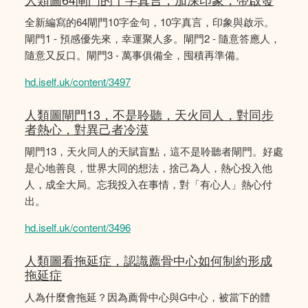
全新編寫的64閘門10字金句，10字真言，印象與啟示。
閘門1 - 預感優先來，幸運聚人多。閘門2 - 隨意答應人，
隨意又反口。閘門3 - 萬事俱備全，囤積再準備。
hd.iself.uk/content/3497
人類圖閘門13，不是聆聽，天火同人，對同步
者熱心，對異己者冷漠
閘門13，天火同人的天賦盲點，這不是聆聽者閘門。好處
是心地善良，世界大同的想法，捨己為人，熱心投入他
人，成全大局。忘我投入在事情，對「有心人」熱心付
出。
hd.iself.uk/content/3496
人類圖看拖延症，認識薦骨中心如何制約形成
拖延症
人為什麼會拖延？因為薦骨中心與G中心，被當下的體