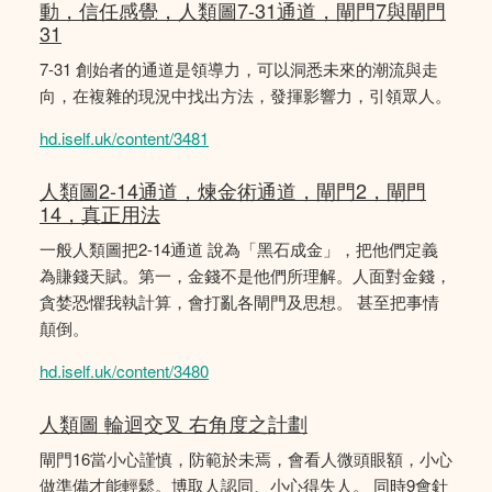
動，信任感覺，人類圖7-31通道，閘門7與閘門
31
7-31 創始者的通道是領導力，可以洞悉未來的潮流與走
向，在複雜的現況中找出方法，發揮影響力，引領眾人。
hd.iself.uk/content/3481
人類圖2-14通道，煉金術通道，閘門2，閘門
14，真正用法
一般人類圖把2-14通道 說為「黑石成金」，把他們定義
為賺錢天賦。第一，金錢不是他們所理解。人面對金錢，
貪婪恐懼我執計算，會打亂各閘門及思想。 甚至把事情
顛倒。
hd.iself.uk/content/3480
人類圖 輪迴交叉 右角度之計劃
閘門16當小心謹慎，防範於未焉，會看人微頭眼額，小心
做準備才能輕鬆。博取人認同、小心得失人。 同時9會針