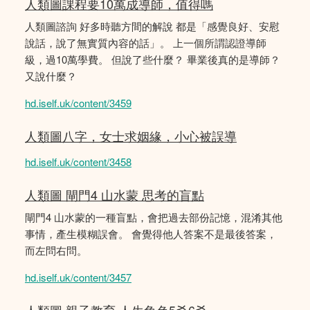
人類圖課程要10萬成導師，值得嗎
人類圖諮詢 好多時聽方間的解說 都是「感覺良好、安慰
說話，說了無實質內容的話」。 上一個所謂認證導師
級，過10萬學費。 但說了些什麼？ 畢業後真的是導師？
又說什麼？
hd.iself.uk/content/3459
人類圖八字，女士求姻緣，小心被誤導
hd.iself.uk/content/3458
人類圖 閘門4 山水蒙 思考的盲點
閘門4 山水蒙的一種盲點，會把過去部份記憶，混淆其他
事情，產生模糊誤會。 會覺得他人答案不是最後答案，
而左問右問。
hd.iself.uk/content/3457