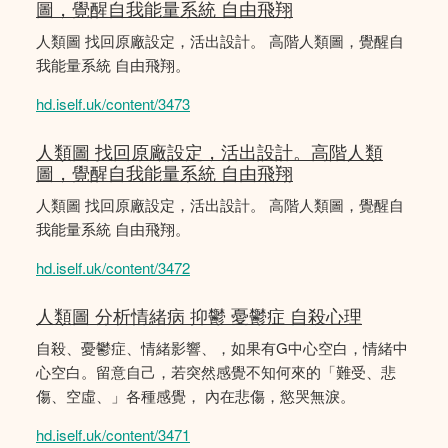
圖，覺醒自我能量系統 自由飛翔
人類圖 找回原廠設定，活出設計。 高階人類圖，覺醒自
我能量系統 自由飛翔。
hd.iself.uk/content/3473
人類圖 找回原廠設定，活出設計。高階人類
圖，覺醒自我能量系統 自由飛翔
人類圖 找回原廠設定，活出設計。 高階人類圖，覺醒自
我能量系統 自由飛翔。
hd.iself.uk/content/3472
人類圖 分析情緒病 抑鬱 憂鬱症 自殺心理
自殺、憂鬱症、情緒影響、，如果有G中心空白，情緒中
心空白。留意自己，若突然感覺不知何來的「難受、悲
傷、空虛、」各種感覺， 內在悲傷，慾哭無淚。
hd.iself.uk/content/3471