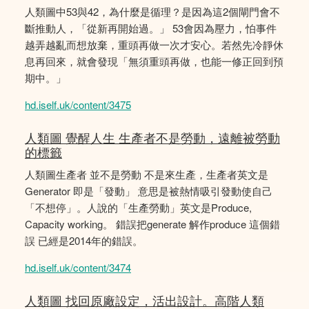
人類圖中53與42，為什麼是循理？是因為這2個閘門會不
斷推動人，「從新再開始過。」 53會因為壓力，怕事件
越弄越亂而想放棄，重頭再做一次才安心。若然先冷靜休
息再回來，就會發現「無須重頭再做，也能一修正回到預
期中。」
hd.iself.uk/content/3475
人類圖 覺醒人生 生產者不是勞動，遠離被勞動
的標籤
人類圖生產者 並不是勞動 不是來生產，生產者英文是
Generator 即是「發動」 意思是被熱情吸引發動使自己
「不想停」。人說的「生產勞動」英文是Produce,
Capacity working。 錯誤把generate 解作produce 這個錯
誤 已經是2014年的錯誤。
hd.iself.uk/content/3474
人類圖 找回原廠設定，活出設計。高階人類