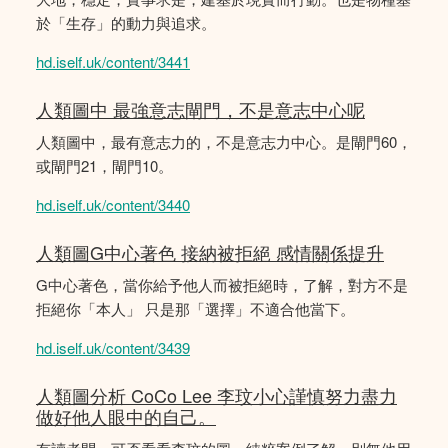
於「生存」的動力與追求。
hd.iself.uk/content/3441
人類圖中 最強意志閘門，不是意志中心呢
人類圖中，最有意志力的，不是意志力中心。是閘門60，
或閘門21，閘門10。
hd.iself.uk/content/3440
人類圖G中心著色 接納被拒絕 感情關係提升
G中心著色，當你給予他人而被拒絕時，了解，對方不是
拒絕你「本人」 只是那「選擇」不適合他當下。
hd.iself.uk/content/3439
人類圖分析 CoCo Lee 李玟小心謹慎努力盡力
做好他人眼中的自己。