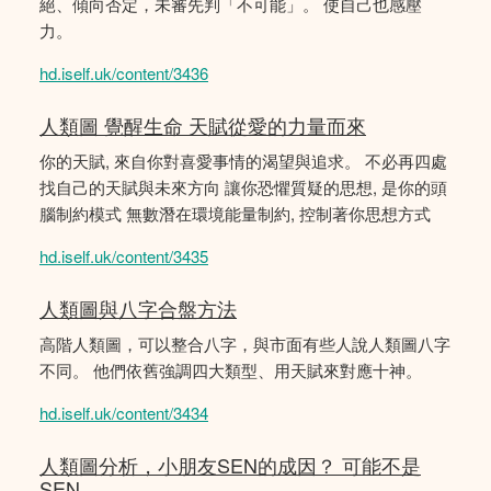
絕、傾向否定，未審先判「不可能」。 使自己也感壓
力。
hd.iself.uk/content/3436
人類圖 覺醒生命 天賦從愛的力量而來
你的天賦, 來自你對喜愛事情的渴望與追求。 不必再四處
找自己的天賦與未來方向 讓你恐懼質疑的思想, 是你的頭
腦制約模式 無數潛在環境能量制約, 控制著你思想方式
hd.iself.uk/content/3435
人類圖與八字合盤方法
高階人類圖，可以整合八字，與市面有些人說人類圖八字
不同。 他們依舊強調四大類型、用天賦來對應十神。
hd.iself.uk/content/3434
人類圖分析，小朋友SEN的成因？ 可能不是
SEN。