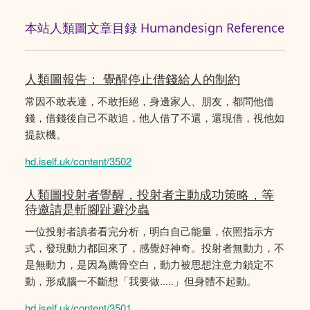
本站人類圖文章目録 Humandesign Reference
人類圖報告： 覺醒停止借錢給人的制約
常因不敢表達，不敢拒絕，身邊家人、朋友，都問他借
錢，借錢後自己不敢追，他人借了不還，還現借，視他如
提款機。
hd.iself.uk/content/3502
人類圖投射者覺醒，投射者主動成功策略，等
待邀請是斬腳趾避沙蟲
一位投射者讀者看完分析，明白自己能量，依照指示方
式，發現動力都回來了，感覺好神奇。投射者無動力，不
是無動力，是因為薦骨空白，動力被思想注意力鎖定不
動，形成腦一不斷想「我要做.....」但身體不起動。
hd.iself.uk/content/3501