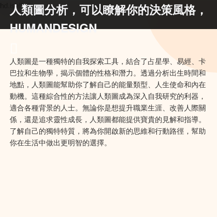
人類圖分析，可以瞭解你的決策風格，
hd.iself.uk
HUMANDESIGN
人類圖是一種獨特的自我探索工具，結合了占星學、易經、卡
巴拉和生物學，揭示個體的性格和潛力。透過分析出生時間和
地點，人類圖能幫助你了解自己的能量類型、人生使命和內在
動機。這種綜合性的方法讓人類圖成為深入自我研究的利器，
適合各種背景的人士。無論你是想提升職業生涯、改善人際關
係，還是追求靈性成長，人類圖都能提供寶貴的見解和指導。
了解自己的獨特特質，將為你開啟新的思維和行動路徑，幫助
你在生活中做出更明智的選擇。