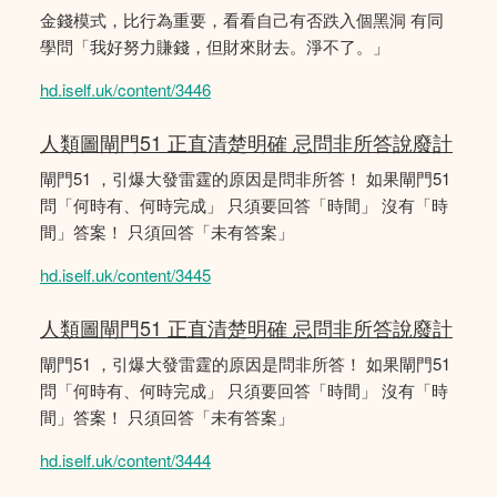
金錢模式，比行為重要，看看自己有否跌入個黑洞 有同
學問「我好努力賺錢，但財來財去。淨不了。」
hd.iself.uk/content/3446
人類圖閘門51 正直清楚明確 忌問非所答說廢計
閘門51 ，引爆大發雷霆的原因是問非所答！ 如果閘門51
問「何時有、何時完成」 只須要回答「時間」 沒有「時
間」答案！ 只須回答「未有答案」
hd.iself.uk/content/3445
人類圖閘門51 正直清楚明確 忌問非所答說廢計
閘門51 ，引爆大發雷霆的原因是問非所答！ 如果閘門51
問「何時有、何時完成」 只須要回答「時間」 沒有「時
間」答案！ 只須回答「未有答案」
hd.iself.uk/content/3444