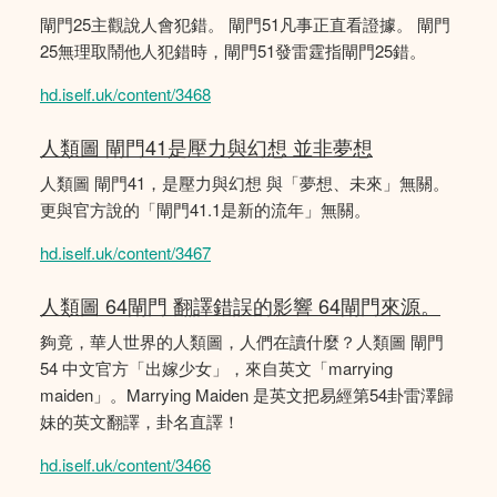
閘門25主觀說人會犯錯。 閘門51凡事正直看證據。 閘門
25無理取鬧他人犯錯時，閘門51發雷霆指閘門25錯。
hd.iself.uk/content/3468
人類圖 閘門41是壓力與幻想 並非夢想
人類圖 閘門41，是壓力與幻想 與「夢想、未來」無關。
更與官方說的「閘門41.1是新的流年」無關。
hd.iself.uk/content/3467
人類圖 64閘門 翻譯錯誤的影響 64閘門來源。
夠竟，華人世界的人類圖，人們在讀什麼？人類圖 閘門
54 中文官方「出嫁少女」，來自英文「marrying
maiden」。Marrying Maiden 是英文把易經第54卦雷澤歸
妹的英文翻譯，卦名直譯！
hd.iself.uk/content/3466