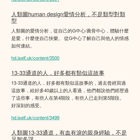
人類圖human design愛情分析，不是類型對類
型
人類圖的愛情分析，從自己的G中心/薦骨中心，體驗什麼
是愛，什麼使自己快樂。 從G中心了解自己與他人的情感
如何連結。
hd.iself.uk/content/3500
13-33通道的人，好多都有類似這故事
13-33通道的人，好多都有類似這故事的，過去曾經寫過
這故事，給好多40歲以上的人看過，他們都說他們經歴過
了這些事，有些人在第4階段，有些人已走到第5階段。
好深刻的感受。
hd.iself.uk/content/3499
人類圖13-33通道，有血有淚的親身經驗，不是
足智多謀