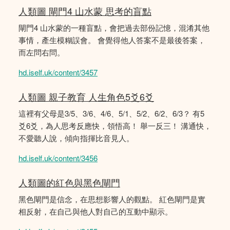
人類圖 閘門4 山水蒙 思考的盲點
閘門4 山水蒙的一種盲點，會把過去部份記憶，混淆其他
事情，產生模糊誤會。 會覺得他人答案不是最後答案，
而左問右問。
hd.iself.uk/content/3457
人類圖 親子教育 人生角色5爻6爻
這裡有父母是3/5、3/6、4/6、5/1、5/2、6/2、6/3？ 有5
爻6爻，為人思考反應快，領悟高！ 舉一反三！ 溝通快，
不愛聽人說，傾向指揮比音見人。
hd.iself.uk/content/3456
人類圖的紅色與黑色閘門
黑色閘門是信念，在思想影響人的觀點。 紅色閘門是實
相反射，在自己與他人對自己的互動中顯示。