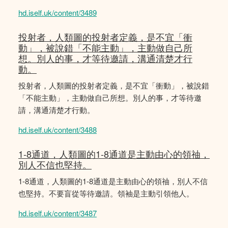
hd.iself.uk/content/3489
投射者，人類圖的投射者定義，是不宜「衝
動」，被說錯「不能主動」，主動做自己所
想。別人的事，才等待邀請，溝通清楚才行
動。
投射者，人類圖的投射者定義，是不宜「衝動」，被說錯
「不能主動」，主動做自己所想。別人的事，才等待邀
請，溝通清楚才行動。
hd.iself.uk/content/3488
1-8通道，人類圖的1-8通道是主動由心的領䄂，
別人不信也堅持。
1-8通道，人類圖的1-8通道是主動由心的領䄂，別人不信
也堅持。不要盲從等待邀請。領袖是主動引領他人。
hd.iself.uk/content/3487