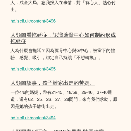
人，成全大局。忘我投入在事情，對「有心人」熱心付
出。
hd.iself.uk/content/3496
人類圖看拖延症，認識薦骨中心如何制約形成
拖延症
人為什麼會拖延？因為薦骨中心與G中心，被當下的體
驗、感覺、吸引，綁定自己持續「不想轉換」。
hd.iself.uk/content/3495
人類圖故事，孩子離家出走的苦媽。
一位4/6的媽媽，帶有21-45、18/58、29-46、37-40通
道，還有62、25、26、27、28閘門，來向我們求助，原
因是她的孩子離街出走。
hd.iself.uk/content/3494