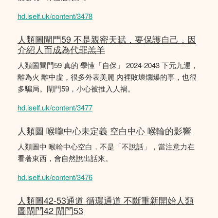
hd.iself.uk/content/3478
人類圖閘門59 不是親密天賦，要保護自己，因
介紹人而成為代罪羔羊
人類圖閘門59 真的 學懂「自保」 2024-2043 下元九運，
離為火 離中虛，很多外表美麗 內裡敗壞爛爆的事，也很
多騙局。閘門59，小心被推入人禍。
hd.iself.uk/content/3477
人類圖 喉嚨中心未定義 空白中心 喉輪的影響
人類圖中 喉輪中心空白，不是「不說話」，當注意力在
看著東西，會自然說出話來。
hd.iself.uk/content/3476
人類圖42-53通道 循環通道 不斷重新開始人類
圖閘門42 閘門53