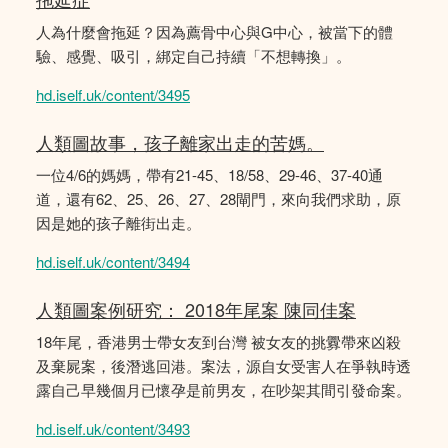
人為什麼會拖延？因為薦骨中心與G中心，被當下的體
驗、感覺、吸引，綁定自己持續「不想轉換」。
hd.iself.uk/content/3495
人類圖故事，孩子離家出走的苦媽。
一位4/6的媽媽，帶有21-45、18/58、29-46、37-40通
道，還有62、25、26、27、28閘門，來向我們求助，原
因是她的孩子離街出走。
hd.iself.uk/content/3494
人類圖案例研究： 2018年尾案 陳同佳案
18年尾，香港男士帶女友到台灣 被女友的挑釁帶來凶殺
及棄屍案，後潛逃回港。案法，源自女受害人在爭執時透
露自己早幾個月已懷孕是前男友，在吵架其間引發命案。
hd.iself.uk/content/3493