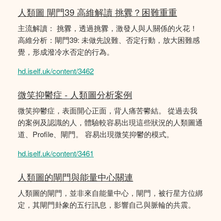
人類圖 閘門39 高維解讀 挑釁？困難重重
主流解讀： 挑釁，透過挑釁，激發人與人關係的火花！
高維分析：閘門39: 未做先說難、否定行動，放大困難感
覺，形成潑冷水否定的行為。
hd.iself.uk/content/3462
微笑抑鬱症 - 人類圖分析案例
微笑抑鬱症，表面開心正面，背人痛苦鬰結。 從過去我
的案例及認識的人，體驗較容易出現這些狀況的人類圖通
道、Profile、閘門。 容易出現微笑抑鬱的模式。
hd.iself.uk/content/3461
人類圖的閘門與能量中心關連
人類圖的閘門，並非來自能量中心，閘門，被行星方位綁
定，其閘門卦象的五行訊息，影響自己與脈輪的共震。