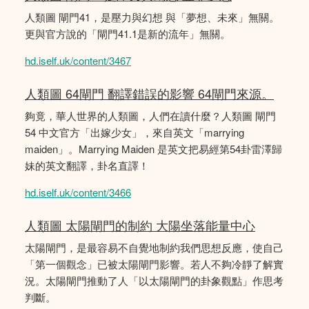
人類圖 閘門41，是壓力與幻想 與「夢想、未來」無關。
更與官方說的「閘門41.1是新的流年」無關。
hd.iself.uk/content/3467
人類圖 64閘門 翻譯錯誤的影響 64閘門來源。
夠竟，華人世界的人類圖，人們在讀什麼？人類圖 閘門
54 中文官方「出嫁少女」，來自英文「marrying
maiden」。Marrying Maiden 是英文把易經第54卦雷澤歸
妹的英文翻譯，卦名直譯！
hd.iself.uk/content/3466
人類圖 太陽閘門的制約 大陽坐落能量中心
太陽閘門，是最容易不自覺地制約我們思想反應，使自己
「第一個觀念」已被太陽閘門影響。若人不夠冷靜了解實
況。太陽閘門推動了人「以太陽閘門的卦象觀點」作思考
判斷。