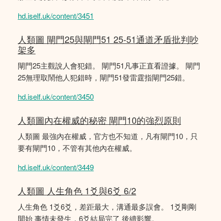
hd.iself.uk/content/3451
人類圖 閘門25與閘門51 25-51通道矛盾批判吵
架多
閘門25主觀說人會犯錯。 閘門51凡事正直看證據。 閘門
25無理取鬧他人犯錯時，閘門51發雷霆指閘門25錯。
hd.iself.uk/content/3450
人類圖內在權威的秘密 閘門10的強烈原則
人類圖 最強內在權威，官方也不知道，凡有閘門10，只
要有閘門10，不管有其他內在權威。
hd.iself.uk/content/3449
人類圖 人生角色 1爻與6爻 6/2
人生角色 1爻6爻，差距最大，溝通最多誤會。 1爻剛剛
開始 事情未發生，6爻結局完了 後續影響。