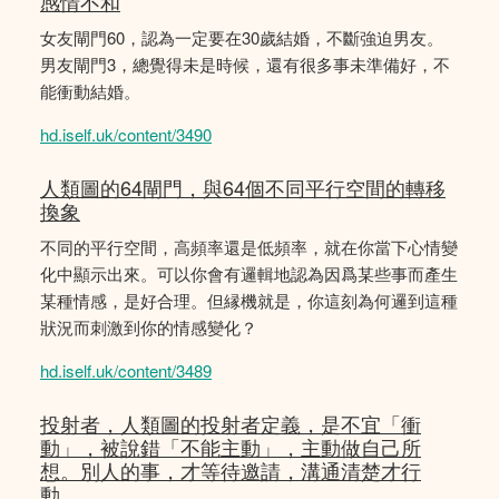
感情不和
女友閘門60，認為一定要在30歲結婚，不斷強迫男友。
男友閘門3，總覺得未是時候，還有很多事未準備好，不
能衝動結婚。
hd.iself.uk/content/3490
人類圖的64閘門，與64個不同平行空間的轉移
換象
不同的平行空間，高頻率還是低頻率，就在你當下心情變
化中顯示出來。可以你會有邏輯地認為因爲某些事而產生
某種情感，是好合理。但縁機就是，你這刻為何邏到這種
狀況而刺激到你的情感變化？
hd.iself.uk/content/3489
投射者，人類圖的投射者定義，是不宜「衝
動」，被說錯「不能主動」，主動做自己所
想。別人的事，才等待邀請，溝通清楚才行
動。