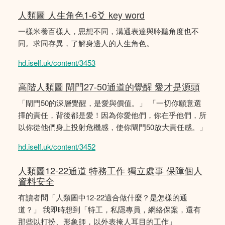
人類圖 人生角色1-6爻 key word
一樣米養百樣人，思想不同，溝通表達與聆聽角度也不
同。求同存異，了解身邊人的人生角色。
hd.iself.uk/content/3453
高階人類圖 閘門27-50通道的覺醒 愛才是源頭
「閘門50的深層覺醒，是愛與價值。」 「一切你願意選
擇的責任，背後都是愛！因為你愛他們，你在乎他們，所
以你從他們身上投射危機感，使你閘門50放大責任感。」
hd.iself.uk/content/3452
人類圖12-22通道 特務工作 獨立處事 保障個人
資料安全
有讀者問「人類圖中12-22適合做什麼？是怎樣的通
道？」 我即時想到「特工，私隱專員，網絡保案，還有
那些以打扮、形象師，以外表掩人耳目的工作」