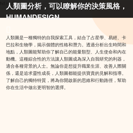
人類圖分析，可以瞭解你的決策風格，
hd.iself.uk
HUMANDESIGN
人類圖是一種獨特的自我探索工具，結合了占星學、易經、卡
巴拉和生物學，揭示個體的性格和潛力。透過分析出生時間和
地點，人類圖能幫助你了解自己的能量類型、人生使命和內在
動機。這種綜合性的方法讓人類圖成為深入自我研究的利器，
適合各種背景的人士。無論你是想提升職業生涯、改善人際關
係，還是追求靈性成長，人類圖都能提供寶貴的見解和指導。
了解自己的獨特特質，將為你開啟新的思維和行動路徑，幫助
你在生活中做出更明智的選擇。