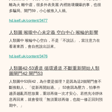
離為火 離中虛，很多外表美麗 內裡敗壞爛爆的事，也很
多騙局。閘門59，小心被推入人禍。
hd.iself.uk/content/3477
人類圖 喉嚨中心未定義 空白中心 喉輪的影響
人類圖中 喉輪中心空白，不是「不說話」，當注意力在
看著東西，會自然說出話來。
hd.iself.uk/content/3476
人類圖42-53通道 循環通道 不斷重新開始人類
圖閘門42 閘門53
人類圖中53與42，為什麼是循理？是因為這2個閘門會不
斷推動人，「從新再開始過。」 53會因為壓力，怕事件
越弄越亂而想放棄，重頭再做一次才安心。若然先冷靜休
息再回來，就會發現「無須重頭再做，也能一修正回到預
期中。」