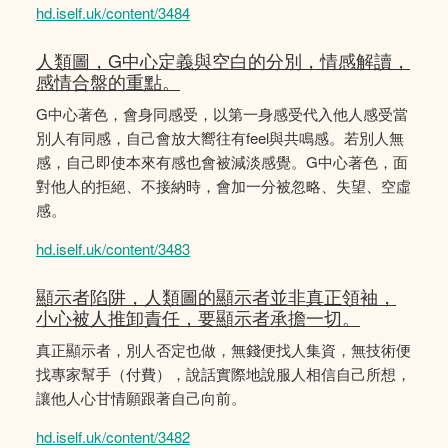
hd.iself.uk/content/3484
人類圖，G中心定義與空白的分別，情感解讀，
感情合盤的重點。
G中心著色，會身同感受，以第一身感受代入他人感受當
別人有同感，自己會放大嚮往有feel與共鳴感。若別人無
感，自己即使本來有感也會被減淡感覺。G中心著色，面
對他人的拒絕、不接納時，會加一分被忽略、失望、空虛
感。
hd.iself.uk/content/3483
顯示者陷阱，人類圖的顯示者並非真正領袖，
小心被人推卸責任，要顯示者承擔一切。
真正顯示者，別人否定也做，無錢便找人集資，無技術便
找專家幫手（付費），說話實際地說服人相信自己所想，
讓他人心甘情願跟著自己向前。
hd.iself.uk/content/3482