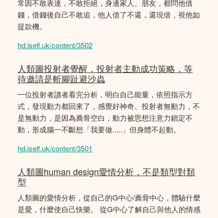
常因不敢表達，不敢拒絕，身邊家人、朋友，都問他借
錢，借錢後自己不敢追，他人借了不還，還現借，視他如
提款機。
hd.iself.uk/content/3502
人類圖投射者覺醒，投射者主動成功策略，等
待邀請是斬腳趾避沙蟲
一位投射者讀者看完分析，明白自己能量，依照指示方
式，發現動力都回來了，感覺好神奇。投射者無動力，不
是無動力，是因為薦骨空白，動力被思想注意力鎖定不
動，形成腦一不斷想「我要做.....」但身體不起動。
hd.iself.uk/content/3501
人類圖human design愛情分析，不是類型對類
型
人類圖的愛情分析，從自己的G中心/薦骨中心，體驗什麼
是愛，什麼使自己快樂。 從G中心了解自己與他人的情感