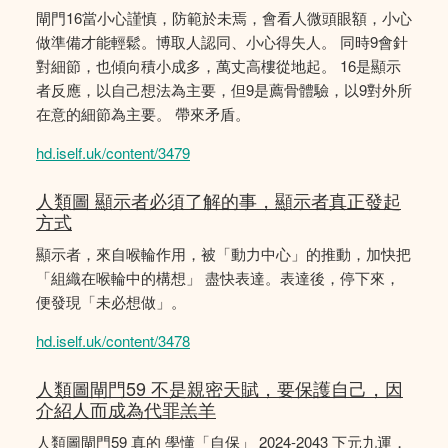
閘門16當小心謹慎，防範於未焉，會看人微頭眼額，小心
做準備才能輕鬆。博取人認同、小心得失人。 同時9會針
對細節，也傾向積小成多，萬丈高樓從地起。 16是顯示
者反應，以自己想法為主要，但9是薦骨體驗，以9對外所
在意的細節為主要。 帶來矛盾。
hd.iself.uk/content/3479
人類圖 顯示者必須了解的事，顯示者真正發起
方式
顯示者，來自喉輪作用，被「動力中心」的推動，加快把
「組織在喉輪中的構想」 盡快表達。表達後，停下來，
便發現「未必想做」。
hd.iself.uk/content/3478
人類圖閘門59 不是親密天賦，要保護自己，因
介紹人而成為代罪羔羊
人類圖閘門59 真的 學懂「自保」 2024-2043 下元九運，