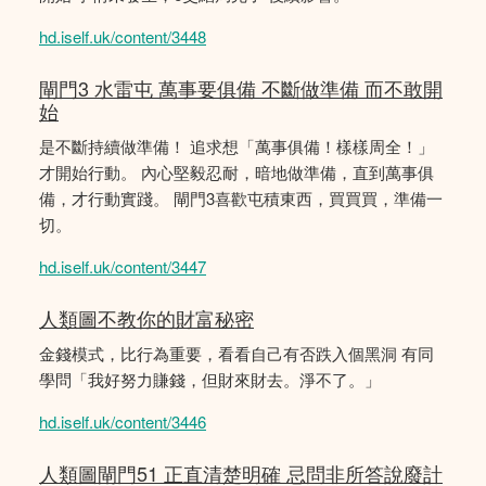
hd.iself.uk/content/3448
閘門3 水雷屯 萬事要俱備 不斷做準備 而不敢開
始
是不斷持續做準備！ 追求想「萬事俱備！樣樣周全！」
才開始行動。 內心堅毅忍耐，暗地做準備，直到萬事俱
備，才行動實踐。 閘門3喜歡屯積東西，買買買，準備一
切。
hd.iself.uk/content/3447
人類圖不教你的財富秘密
金錢模式，比行為重要，看看自己有否跌入個黑洞 有同
學問「我好努力賺錢，但財來財去。淨不了。」
hd.iself.uk/content/3446
人類圖閘門51 正直清楚明確 忌問非所答說廢計