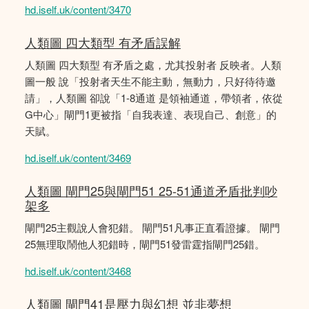
hd.iself.uk/content/3470
人類圖 四大類型 有矛盾誤解
人類圖 四大類型 有矛盾之處，尤其投射者 反映者。人類
圖一般 說「投射者天生不能主動，無動力，只好待待邀
請」，人類圖 卻說「1-8通道 是領袖通道，帶領者，依從
G中心」閘門1更被指「自我表達、表現自己、創意」的
天賦。
hd.iself.uk/content/3469
人類圖 閘門25與閘門51 25-51通道矛盾批判吵
架多
閘門25主觀說人會犯錯。 閘門51凡事正直看證據。 閘門
25無理取鬧他人犯錯時，閘門51發雷霆指閘門25錯。
hd.iself.uk/content/3468
人類圖 閘門41是壓力與幻想 並非夢想