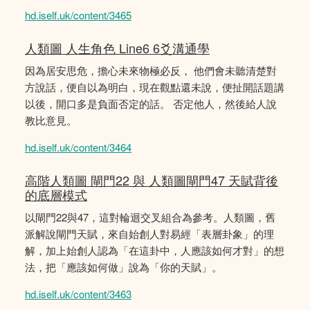
hd.iself.uk/content/3465
人類圖 人生角色 Line6 6爻溝通學
因為居安思危，擔心未來物極必反， 他們會未聽清楚對
方說話，便自以為明白，現在觀點還未說，便扯開話題講
以後，開口多是負面否定的話。 否定他人，然後給人說
教比意見。
hd.iself.uk/content/3464
高階人類圖 閘門22 與 人類圖閘門47 天賦背後
的底層模式
以閘門22與47，這對輪迴交叉組合為參考。人類圖，舊
派解說閘門天賦，來自始創人對易經「表層卦象」的理
解，加上始創人認為「在這卦中，人應該如何才對」的想
法，把「應該如何做」說為「你的天賦」。
hd.iself.uk/content/3463