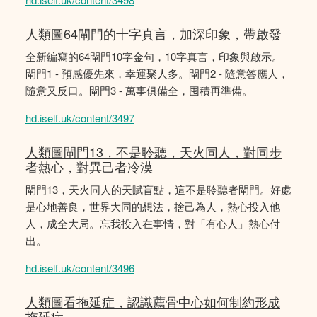
人類圖64閘門的十字真言，加深印象，帶啟發
全新編寫的64閘門10字金句，10字真言，印象與啟示。
閘門1 - 預感優先來，幸運聚人多。閘門2 - 隨意答應人，
隨意又反口。閘門3 - 萬事俱備全，囤積再準備。
hd.iself.uk/content/3497
人類圖閘門13，不是聆聽，天火同人，對同步
者熱心，對異己者冷漠
閘門13，天火同人的天賦盲點，這不是聆聽者閘門。好處
是心地善良，世界大同的想法，捨己為人，熱心投入他
人，成全大局。忘我投入在事情，對「有心人」熱心付
出。
hd.iself.uk/content/3496
人類圖看拖延症，認識薦骨中心如何制約形成
拖延症