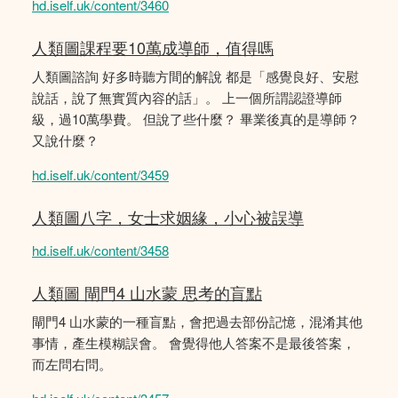
hd.iself.uk/content/3460
人類圖課程要10萬成導師，值得嗎
人類圖諮詢 好多時聽方間的解說 都是「感覺良好、安慰
說話，說了無實質內容的話」。 上一個所謂認證導師
級，過10萬學費。 但說了些什麼？ 畢業後真的是導師？
又說什麼？
hd.iself.uk/content/3459
人類圖八字，女士求姻緣，小心被誤導
hd.iself.uk/content/3458
人類圖 閘門4 山水蒙 思考的盲點
閘門4 山水蒙的一種盲點，會把過去部份記憶，混淆其他
事情，產生模糊誤會。 會覺得他人答案不是最後答案，
而左問右問。