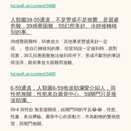
hd.iself.uk/content/3486
人類圖39-55通道，不是豐盛不是挑釁，是迴避
危難，39感覺困難，55幻想美好。冷靜後轉移
別的事。
39感覺困難時，55會放大「其他事更豐盛美好一定
得。」 使自己轉移別的事。但當55說一定做到時，面對
現實，39又回應困難無法做到而停下。形成不斷別的事說
得澎湃，眼前事放大困難而逃離。
hd.iself.uk/content/3485
6-59通道，人類圖6-59推波助瀾愛介紹人，與
性慾無關，性慾來自薦骨中心。59閘門只是推
波助瀾。
59-6 與性欲 無直接關係，給閘門59的平反😂😂，性慾、
性趣，來自臍輪、薦骨中心的原動力，作為動物的繁殖慾
望，與閘門無關。