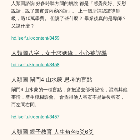
人類圖諮詢 好多時聽方間的解說 都是「感覺良好、安慰
說話，說了無實質內容的話」。 上一個所謂認證導師
級，過10萬學費。 但說了些什麼？ 畢業後真的是導師？
又說什麼？
hd.iself.uk/content/3459
人類圖八字，女士求姻緣，小心被誤導
hd.iself.uk/content/3458
人類圖 閘門4 山水蒙 思考的盲點
閘門4 山水蒙的一種盲點，會把過去部份記憶，混淆其他
事情，產生模糊誤會。 會覺得他人答案不是最後答案，
而左問右問。
hd.iself.uk/content/3457
人類圖 親子教育 人生角色5爻6爻