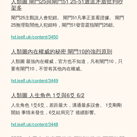
人類圖 閘門25與閘門51 25-51通道矛盾批判吵
架多
閘門25主觀說人會犯錯。 閘門51凡事正直看證據。 閘門
25無理取鬧他人犯錯時，閘門51發雷霆指閘門25錯。
hd.iself.uk/content/3450
人類圖內在權威的秘密 閘門10的強烈原則
人類圖 最強內在權威，官方也不知道，凡有閘門10，只
要有閘門10，不管有其他內在權威。
hd.iself.uk/content/3449
人類圖 人生角色 1爻與6爻 6/2
人生角色 1爻6爻，差距最大，溝通最多誤會。 1爻剛剛
開始 事情未發生，6爻結局完了 後續影響。
hd.iself.uk/content/3448