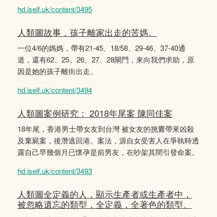
hd.iself.uk/content/3495
人類圖故事，孩子離家出走的苦媽。
一位4/6的媽媽，帶有21-45、18/58、29-46、37-40通
道，還有62、25、26、27、28閘門，來向我們求助，原
因是她的孩子離街出走。
hd.iself.uk/content/3494
人類圖案例研究： 2018年尾案 陳同佳案
18年尾，香港男士帶女友到台灣 被女友的挑釁帶來凶殺
及棄屍案，後潛逃回港。案法，源自女受害人在爭執時透
露自己早幾個月已懷孕是前男友，在吵架其間引發命案。
hd.iself.uk/content/3493
人類圖全定義的人，顯示生產者或生產者中，
被忽略遺忘的類型，全定義，全著色的類型。