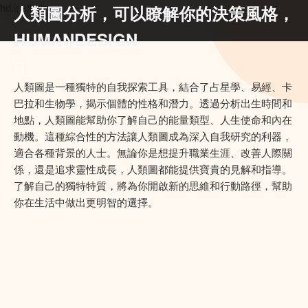
人類圖分析，可以瞭解你的決策風格，
hd.iself.uk
HUMANDESIGN
人類圖是一種獨特的自我探索工具，結合了占星學、易經、卡
巴拉和生物學，揭示個體的性格和潛力。透過分析出生時間和
地點，人類圖能幫助你了解自己的能量類型、人生使命和內在
動機。這種綜合性的方法讓人類圖成為深入自我研究的利器，
適合各種背景的人士。無論你是想提升職業生涯、改善人際關
係，還是追求靈性成長，人類圖都能提供寶貴的見解和指導。
了解自己的獨特特質，將為你開啟新的思維和行動路徑，幫助
你在生活中做出更明智的選擇。