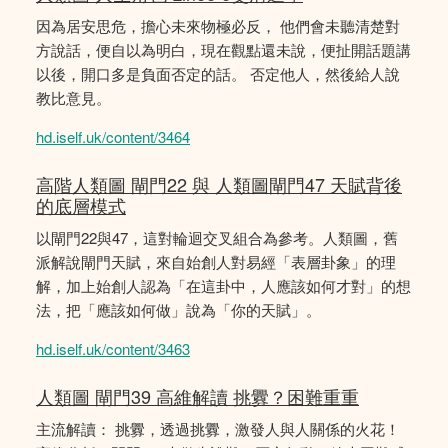
因為居安思危，擔心未來物極必反， 他們會未聽清楚對
方說話，便自以為明白，現在觀點還未說，便扯開話題講
以後，開口多是負面否定的話。 否定他人，然後給人說
教比意見。
hd.iself.uk/content/3464
高階人類圖 閘門22 與 人類圖閘門47 天賦背後
的底層模式
以閘門22與47，這對輪迴交叉組合為參考。人類圖，舊
派解說閘門天賦，來自始創人對易經「表層卦象」的理
解，加上始創人認為「在這卦中，人應該如何才對」的想
法，把「應該如何做」說為「你的天賦」。
hd.iself.uk/content/3463
人類圖 閘門39 高維解讀 挑釁？困難重重
主流解讀： 挑釁，透過挑釁，激發人與人關係的火花！