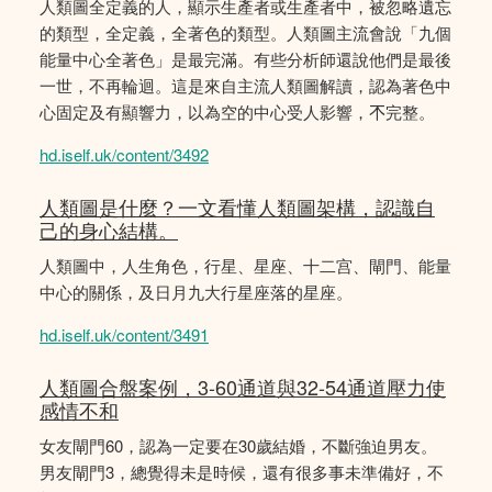
人類圖全定義的人，顯示生產者或生產者中，被忽略遺忘
的類型，全定義，全著色的類型。人類圖主流會說「九個
能量中心全著色」是最完滿。有些分析師還說他們是最後
一世，不再輪迴。這是來自主流人類圖解讀，認為著色中
心固定及有顯響力，以為空的中心受人影響，𣎴完整。
hd.iself.uk/content/3492
人類圖是什麼？一文看懂人類圖架構，認識自
己的身心結構。
人類圖中，人生角色，行星、星座、十二宫、閘門、能量
中心的關係，及日月九大行星座落的星座。
hd.iself.uk/content/3491
人類圖合盤案例，3-60通道與32-54通道壓力使
感情不和
女友閘門60，認為一定要在30歲結婚，不斷強迫男友。
男友閘門3，總覺得未是時候，還有很多事未準備好，不