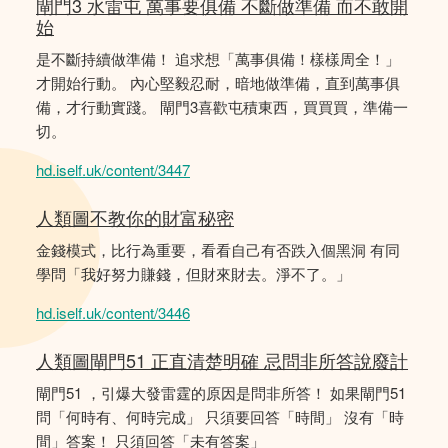
閘門3 水雷屯 萬事要俱備 不斷做準備 而不敢開
始
是不斷持續做準備！ 追求想「萬事俱備！樣樣周全！」
才開始行動。 內心堅毅忍耐，暗地做準備，直到萬事俱
備，才行動實踐。 閘門3喜歡屯積東西，買買買，準備一
切。
hd.iself.uk/content/3447
人類圖不教你的財富秘密
金錢模式，比行為重要，看看自己有否跌入個黑洞 有同
學問「我好努力賺錢，但財來財去。淨不了。」
hd.iself.uk/content/3446
人類圖閘門51 正直清楚明確 忌問非所答說廢計
閘門51 ，引爆大發雷霆的原因是問非所答！ 如果閘門51
問「何時有、何時完成」 只須要回答「時間」 沒有「時
間」答案！ 只須回答「未有答案」