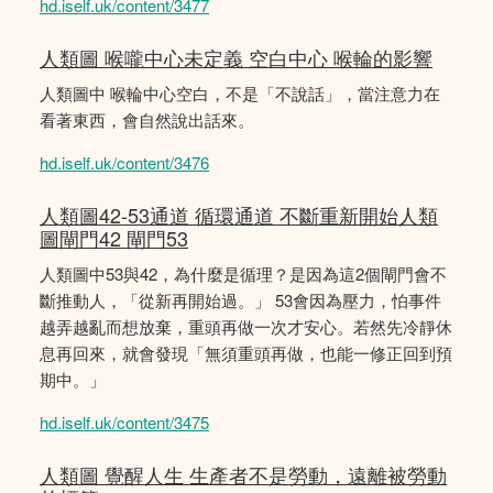
hd.iself.uk/content/3477
人類圖 喉嚨中心未定義 空白中心 喉輪的影響
人類圖中 喉輪中心空白，不是「不說話」，當注意力在
看著東西，會自然說出話來。
hd.iself.uk/content/3476
人類圖42-53通道 循環通道 不斷重新開始人類
圖閘門42 閘門53
人類圖中53與42，為什麼是循理？是因為這2個閘門會不
斷推動人，「從新再開始過。」 53會因為壓力，怕事件
越弄越亂而想放棄，重頭再做一次才安心。若然先冷靜休
息再回來，就會發現「無須重頭再做，也能一修正回到預
期中。」
hd.iself.uk/content/3475
人類圖 覺醒人生 生產者不是勞動，遠離被勞動