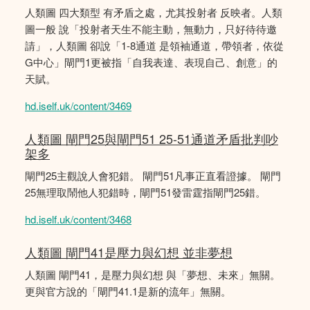
人類圖 四大類型 有矛盾之處，尤其投射者 反映者。人類
圖一般 說「投射者天生不能主動，無動力，只好待待邀
請」，人類圖 卻說「1-8通道 是領袖通道，帶領者，依從
G中心」閘門1更被指「自我表達、表現自己、創意」的
天賦。
hd.iself.uk/content/3469
人類圖 閘門25與閘門51 25-51通道矛盾批判吵
架多
閘門25主觀說人會犯錯。 閘門51凡事正直看證據。 閘門
25無理取鬧他人犯錯時，閘門51發雷霆指閘門25錯。
hd.iself.uk/content/3468
人類圖 閘門41是壓力與幻想 並非夢想
人類圖 閘門41，是壓力與幻想 與「夢想、未來」無關。
更與官方說的「閘門41.1是新的流年」無關。