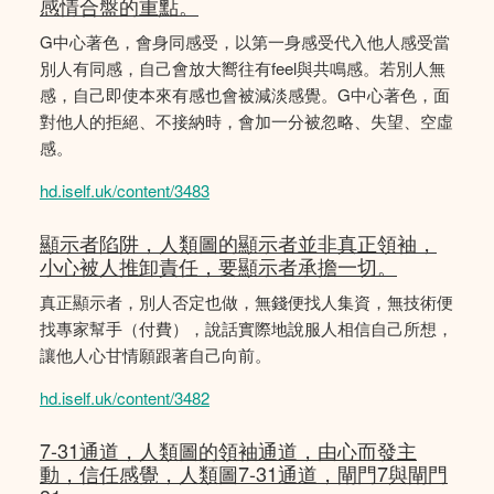
感情合盤的重點。
G中心著色，會身同感受，以第一身感受代入他人感受當
別人有同感，自己會放大嚮往有feel與共鳴感。若別人無
感，自己即使本來有感也會被減淡感覺。G中心著色，面
對他人的拒絕、不接納時，會加一分被忽略、失望、空虛
感。
hd.iself.uk/content/3483
顯示者陷阱，人類圖的顯示者並非真正領袖，
小心被人推卸責任，要顯示者承擔一切。
真正顯示者，別人否定也做，無錢便找人集資，無技術便
找專家幫手（付費），說話實際地說服人相信自己所想，
讓他人心甘情願跟著自己向前。
hd.iself.uk/content/3482
7-31通道，人類圖的領袖通道，由心而發主
動，信任感覺，人類圖7-31通道，閘門7與閘門