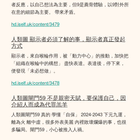
者反應，以自己想法為主要，但9是薦骨體驗，以9對外所
在意的細節為主要。 帶來矛盾。
hd.iself.uk/content/3479
人類圖 顯示者必須了解的事，顯示者真正發起
方式
顯示者，來自喉輪作用，被「動力中心」的推動，加快把
「組織在喉輪中的構想」 盡快表達。表達後，停下來，
便發現「未必想做」。
hd.iself.uk/content/3478
人類圖閘門59 不是親密天賦，要保護自己，因
介紹人而成為代罪羔羊
人類圖閘門59 真的 學懂「自保」 2024-2043 下元九運，
離為火 離中虛，很多外表美麗 內裡敗壞爛爆的事，也很
多騙局。閘門59，小心被推入人禍。