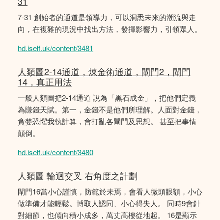
31
7-31 創始者的通道是領導力，可以洞悉未來的潮流與走
向，在複雜的現況中找出方法，發揮影響力，引領眾人。
hd.iself.uk/content/3481
人類圖2-14通道，煉金術通道，閘門2，閘門
14，真正用法
一般人類圖把2-14通道 說為「黑石成金」，把他們定義
為賺錢天賦。第一，金錢不是他們所理解。人面對金錢，
貪婪恐懼我執計算，會打亂各閘門及思想。 甚至把事情
顛倒。
hd.iself.uk/content/3480
人類圖 輪迴交叉 右角度之計劃
閘門16當小心謹慎，防範於未焉，會看人微頭眼額，小心
做準備才能輕鬆。博取人認同、小心得失人。 同時9會針
對細節，也傾向積小成多，萬丈高樓從地起。 16是顯示