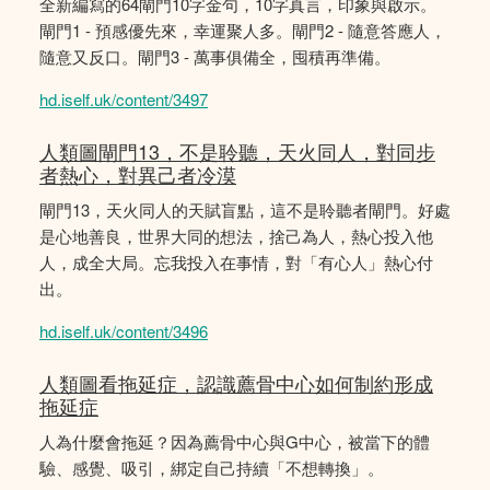
全新編寫的64閘門10字金句，10字真言，印象與啟示。
閘門1 - 預感優先來，幸運聚人多。閘門2 - 隨意答應人，
隨意又反口。閘門3 - 萬事俱備全，囤積再準備。
hd.iself.uk/content/3497
人類圖閘門13，不是聆聽，天火同人，對同步
者熱心，對異己者冷漠
閘門13，天火同人的天賦盲點，這不是聆聽者閘門。好處
是心地善良，世界大同的想法，捨己為人，熱心投入他
人，成全大局。忘我投入在事情，對「有心人」熱心付
出。
hd.iself.uk/content/3496
人類圖看拖延症，認識薦骨中心如何制約形成
拖延症
人為什麼會拖延？因為薦骨中心與G中心，被當下的體
驗、感覺、吸引，綁定自己持續「不想轉換」。