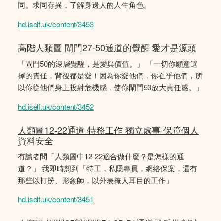
同。求同存異，了解身邊人的人生角色。
hd.iself.uk/content/3453
高階人類圖 閘門27-50通道的覺醒 愛才是源頭
「閘門50的深層覺醒，是愛與價值。」 「一切你願意選
擇的責任，背後都是愛！因為你愛他們，你在乎他們，所
以你從他們身上投射危機感，使你閘門50放大責任感。」
hd.iself.uk/content/3452
人類圖12-22通道 特務工作 獨立處事 保障個人
資料安全
有讀者問「人類圖中12-22適合做什麼？是怎樣的通
道？」 我即時想到「特工，私隱專員，網絡保案，還有
那些以打扮、形象師，以外表掩人耳目的工作」
hd.iself.uk/content/3451