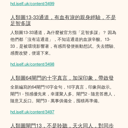
hd.iself.uk/content/3499
人類圖13-33通道，有血有淚的親身經驗，不是
足智多謀
人類圖13-33通道，為什麼被官方指「足智多謀」？ 因為
他們都「沒有這通道」，不知這通道的血淚辛酸。13-
33，是被環境影響著，有感而發便衝動想試。失去體驗、
感覺改變，便退下來。
hd.iself.uk/content/3498
人類圖64閘門的十字真言，加深印象，帶啟發
全新編寫的64閘門10字金句，10字真言，印象與啟示。
閘門1 - 預感優先來，幸運聚人多。閘門2 - 隨意答應人，
隨意又反口。閘門3 - 萬事俱備全，囤積再準備。
hd.iself.uk/content/3497
人類圖閘門13，不是聆聽，天火同人，對同步