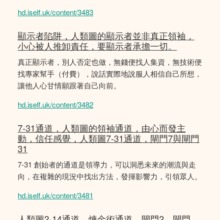
hd.iself.uk/content/3483
顯示者陷阱，人類圖的顯示者並非真正領袖，
小心被人推卸責任，要顯示者承擔一切。
真正顯示者，別人否定也做，無錢便找人集資，無技術便
找專家幫手（付費），說話實際地說服人相信自己所想，
讓他人心甘情願跟著自己向前。
hd.iself.uk/content/3482
7-31通道，人類圖的領袖通道，由心而發主
動，信任感覺，人類圖7-31通道，閘門7與閘門
31
7-31 創始者的通道是領導力，可以洞悉未來的潮流與走
向，在複雜的現況中找出方法，發揮影響力，引領眾人。
hd.iself.uk/content/3481
人類圖2-14通道，煉金術通道，閘門2，閘門