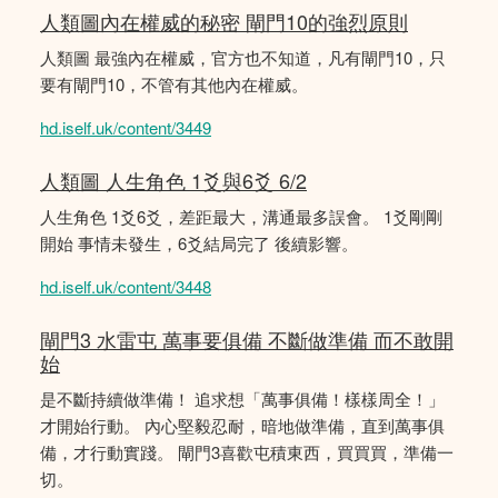
人類圖內在權威的秘密 閘門10的強烈原則
人類圖 最強內在權威，官方也不知道，凡有閘門10，只
要有閘門10，不管有其他內在權威。
hd.iself.uk/content/3449
人類圖 人生角色 1爻與6爻 6/2
人生角色 1爻6爻，差距最大，溝通最多誤會。 1爻剛剛
開始 事情未發生，6爻結局完了 後續影響。
hd.iself.uk/content/3448
閘門3 水雷屯 萬事要俱備 不斷做準備 而不敢開
始
是不斷持續做準備！ 追求想「萬事俱備！樣樣周全！」
才開始行動。 內心堅毅忍耐，暗地做準備，直到萬事俱
備，才行動實踐。 閘門3喜歡屯積東西，買買買，準備一
切。