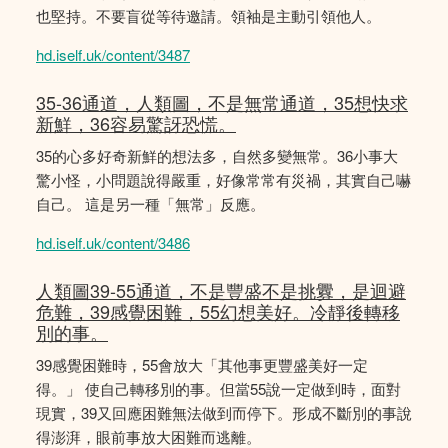
也堅持。不要盲從等待邀請。領袖是主動引領他人。
hd.iself.uk/content/3487
35-36通道，人類圖，不是無常通道，35想快求
新鮮，36容易驚訝恐慌。
35的心多好奇新鮮的想法多，自然多變無常。36小事大
驚小怪，小問題說得嚴重，好像常常有災禍，其實自己嚇
自己。 這是另一種「無常」反應。
hd.iself.uk/content/3486
人類圖39-55通道，不是豐盛不是挑釁，是迴避
危難，39感覺困難，55幻想美好。冷靜後轉移
別的事。
39感覺困難時，55會放大「其他事更豐盛美好一定
得。」 使自己轉移別的事。但當55說一定做到時，面對
現實，39又回應困難無法做到而停下。形成不斷別的事說
得澎湃，眼前事放大困難而逃離。