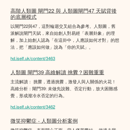
高階人類圖 閘門22 與 人類圖閘門47 天賦背後
的底層模式
以閘門22與47，這對輪迴交叉組合為參考。人類圖，舊
派解說閘門天賦，來自始創人對易經「表層卦象」的理
解，加上始創人認為「在這卦中，人應該如何才對」的想
法，把「應該如何做」說為「你的天賦」。
hd.iself.uk/content/3463
人類圖 閘門39 高維解讀 挑釁？困難重重
主流解讀： 挑釁，透過挑釁，激發人與人關係的火花！
高維分析：閘門39: 未做先說難、否定行動，放大困難感
覺，形成潑冷水否定的行為。
hd.iself.uk/content/3462
微笑抑鬱症 - 人類圖分析案例
微笑抑鬱症，表面開心正面，背人痛苦鬰結。 從過去我