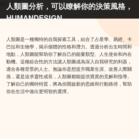
人類圖分析，可以瞭解你的決策風格，
hd.iself.uk
HUMANDESIGN
人類圖是一種獨特的自我探索工具，結合了占星學、易經、卡
巴拉和生物學，揭示個體的性格和潛力。透過分析出生時間和
地點，人類圖能幫助你了解自己的能量類型、人生使命和內在
動機。這種綜合性的方法讓人類圖成為深入自我研究的利器，
適合各種背景的人士。無論你是想提升職業生涯、改善人際關
係，還是追求靈性成長，人類圖都能提供寶貴的見解和指導。
了解自己的獨特特質，將為你開啟新的思維和行動路徑，幫助
你在生活中做出更明智的選擇。