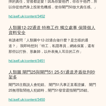
擇的責任，背後都是愛！因為你愛他們，你在乎他們，所
以你從他們身上投射危機感，使你閘門50放大責任感。」
hd.iself.uk/content/3452
人類圖12-22通道 特務工作 獨立處事 保障個人
資料安全
有讀者問「人類圖中12-22適合做什麼？是怎樣的通
道？」 我即時想到「特工，私隱專員，網絡保案，還有
那些以打扮、形象師，以外表掩人耳目的工作」
hd.iself.uk/content/3451
人類圖 閘門25與閘門51 25-51通道矛盾批判吵
架多
閘門25主觀說人會犯錯。 閘門51凡事正直看證據。 閘門
25無理取鬧他人犯錯時，閘門51發雷霆指閘門25錯。
hd.iself.uk/content/3450