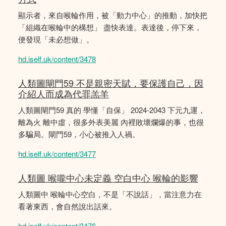
顯示者，來自喉輪作用，被「動力中心」的推動，加快把
「組織在喉輪中的構想」 盡快表達。表達後，停下來，
便發現「未必想做」。
hd.iself.uk/content/3478
人類圖閘門59 不是親密天賦，要保護自己，因
介紹人而成為代罪羔羊
人類圖閘門59 真的 學懂「自保」 2024-2043 下元九運，
離為火 離中虛，很多外表美麗 內裡敗壞爛爆的事，也很
多騙局。閘門59，小心被推入人禍。
hd.iself.uk/content/3477
人類圖 喉嚨中心未定義 空白中心 喉輪的影響
人類圖中 喉輪中心空白，不是「不說話」，當注意力在
看著東西，會自然說出話來。
hd.iself.uk/content/3476