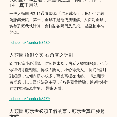
14，真正用法
一般人類圖把2-14通道 說為「黑石成金」，把他們定義
為賺錢天賦。第一，金錢不是他們所理解。人面對金錢，
貪婪恐懼我執計算，會打亂各閘門及思想。 甚至把事情
顛倒。
hd.iself.uk/content/3480
人類圖 輪迴交叉 右角度之計劃
閘門16當小心謹慎，防範於未焉，會看人微頭眼額，小心
做準備才能輕鬆。博取人認同、小心得失人。 同時9會針
對細節，也傾向積小成多，萬丈高樓從地起。 16是顯示
者反應，以自己想法為主要，但9是薦骨體驗，以9對外所
在意的細節為主要。 帶來矛盾。
hd.iself.uk/content/3479
人類圖 顯示者必須了解的事，顯示者真正發起
方式