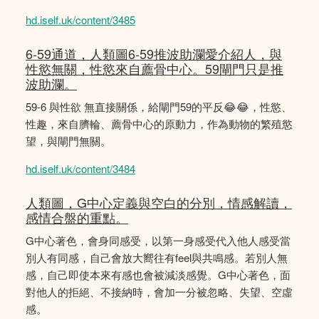
hd.iself.uk/content/3485
6-59通道，人類圖6-59推波助瀾愛介紹人，與
性慾無關，性慾來自薦骨中心。59閘門只是推
波助瀾。
59-6 與性欲 無直接關係，給閘門59的平反😂😂，性慾、
性趣，來自臍輪、薦骨中心的原動力，作為動物的繁殖慾
望，與閘門無關。
hd.iself.uk/content/3484
人類圖，G中心定義與空白的分別，情感解讀，
感情合盤的重點。
G中心著色，會身同感受，以第一身感受代入他人感受當
別人有同感，自己會放大嚮往有feel與共鳴感。若別人無
感，自己即使本來有感也會被減淡感覺。G中心著色，面
對他人的拒絕、不接納時，會加一分被忽略、失望、空虛
感。