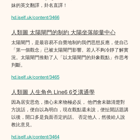
妹的英文翻譯，卦名直譯！
hd.iself.uk/content/3466
人類圖 太陽閘門的制約 大陽坐落能量中心
太陽閘門，是最容易不自覺地制約我們思想反應，使自己
「第一個觀念」已被太陽閘門影響。若人不夠冷靜了解實
況。太陽閘門推動了人「以太陽閘門的卦象觀點」作思考
判斷。
hd.iself.uk/content/3465
人類圖 人生角色 Line6 6爻溝通學
因為居安思危，擔心未來物極必反， 他們會未聽清楚對
方說話，便自以為明白，現在觀點還未說，便扯開話題講
以後，開口多是負面否定的話。 否定他人，然後給人說
教比意見。
hd.iself.uk/content/3464