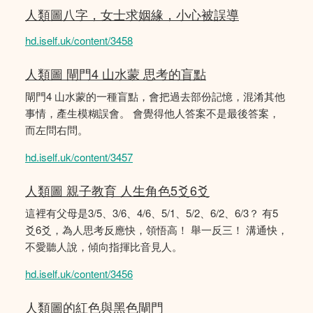
人類圖八字，女士求姻緣，小心被誤導
hd.iself.uk/content/3458
人類圖 閘門4 山水蒙 思考的盲點
閘門4 山水蒙的一種盲點，會把過去部份記憶，混淆其他
事情，產生模糊誤會。 會覺得他人答案不是最後答案，
而左問右問。
hd.iself.uk/content/3457
人類圖 親子教育 人生角色5爻6爻
這裡有父母是3/5、3/6、4/6、5/1、5/2、6/2、6/3？ 有5
爻6爻，為人思考反應快，領悟高！ 舉一反三！ 溝通快，
不愛聽人說，傾向指揮比音見人。
hd.iself.uk/content/3456
人類圖的紅色與黑色閘門