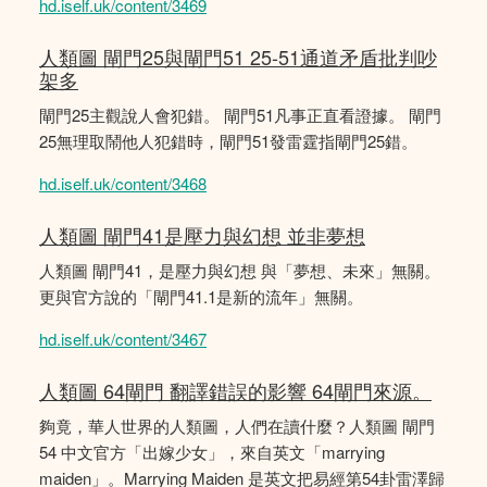
hd.iself.uk/content/3469
人類圖 閘門25與閘門51 25-51通道矛盾批判吵
架多
閘門25主觀說人會犯錯。 閘門51凡事正直看證據。 閘門
25無理取鬧他人犯錯時，閘門51發雷霆指閘門25錯。
hd.iself.uk/content/3468
人類圖 閘門41是壓力與幻想 並非夢想
人類圖 閘門41，是壓力與幻想 與「夢想、未來」無關。
更與官方說的「閘門41.1是新的流年」無關。
hd.iself.uk/content/3467
人類圖 64閘門 翻譯錯誤的影響 64閘門來源。
夠竟，華人世界的人類圖，人們在讀什麼？人類圖 閘門
54 中文官方「出嫁少女」，來自英文「marrying
maiden」。Marrying Maiden 是英文把易經第54卦雷澤歸