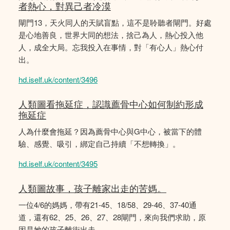
者熱心，對異己者冷漠
閘門13，天火同人的天賦盲點，這不是聆聽者閘門。好處
是心地善良，世界大同的想法，捨己為人，熱心投入他
人，成全大局。忘我投入在事情，對「有心人」熱心付
出。
hd.iself.uk/content/3496
人類圖看拖延症，認識薦骨中心如何制約形成
拖延症
人為什麼會拖延？因為薦骨中心與G中心，被當下的體
驗、感覺、吸引，綁定自己持續「不想轉換」。
hd.iself.uk/content/3495
人類圖故事，孩子離家出走的苦媽。
一位4/6的媽媽，帶有21-45、18/58、29-46、37-40通
道，還有62、25、26、27、28閘門，來向我們求助，原
因是她的孩子離街出走。