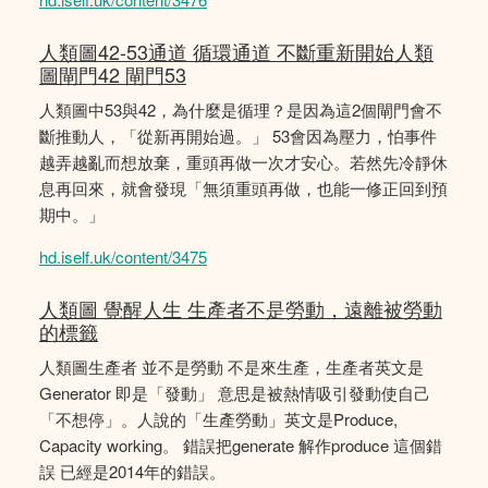
人類圖42-53通道 循環通道 不斷重新開始人類
圖閘門42 閘門53
人類圖中53與42，為什麼是循理？是因為這2個閘門會不
斷推動人，「從新再開始過。」 53會因為壓力，怕事件
越弄越亂而想放棄，重頭再做一次才安心。若然先冷靜休
息再回來，就會發現「無須重頭再做，也能一修正回到預
期中。」
hd.iself.uk/content/3475
人類圖 覺醒人生 生產者不是勞動，遠離被勞動
的標籤
人類圖生產者 並不是勞動 不是來生產，生產者英文是
Generator 即是「發動」 意思是被熱情吸引發動使自己
「不想停」。人說的「生產勞動」英文是Produce,
Capacity working。 錯誤把generate 解作produce 這個錯
誤 已經是2014年的錯誤。