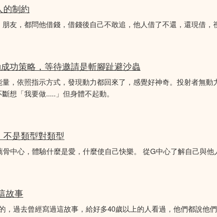
人的制約
、朋友，都問他借錢，借錢後自己不敢追，他人借了不還，還現借，
動成功策略，等待邀請是斬腳趾避沙蟲
能量，依照指示方式，發現動力都回來了，感覺好神奇。投射者無動
想「我要做.....」但身體不起動。
分析，不是類型對類型
薦骨中心，體驗什麼是愛，什麼使自己快樂。 從G中心了解自己與他
似這故事
故事的，過去曾經寫過這故事，給好多40歲以上的人看過，他們都說他