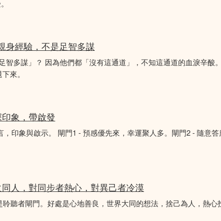
受。
的親身經驗，不是足智多謀
「足智多謀」？ 因為他們都「沒有這通道」，不知這通道的血淚辛酸。
退下來。
深印象，帶啟發
言，印象與啟示。 閘門1 - 預感優先來，幸運聚人多。閘門2 - 隨意
火同人，對同步者熱心，對異己者冷漠
不是聆聽者閘門。好處是心地善良，世界大同的想法，捨己為人，熱心