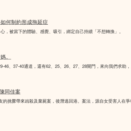
心如何制約形成拖延症
中心，被當下的體驗、感覺、吸引，綁定自己持續「不想轉換」。
苦媽。
8、29-46、37-40通道，還有62、25、26、27、28閘門，來向我
 陳同佳案
女友的挑釁帶來凶殺及棄屍案，後潛逃回港。案法，源自女受害人在