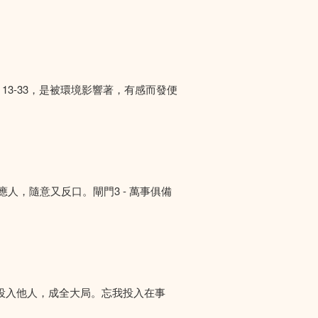
13-33，是被環境影響著，有感而發便
答應人，隨意又反口。閘門3 - 萬事俱備
投入他人，成全大局。忘我投入在事