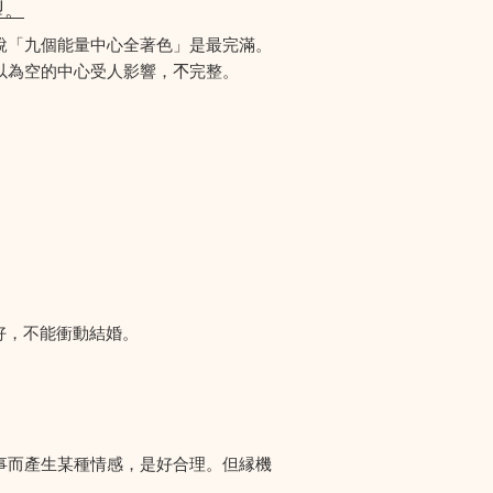
型。
說「九個能量中心全著色」是最完滿。
為空的中心受人影響，𣎴完整。
好，不能衝動結婚。
事而產生某種情感，是好合理。但縁機