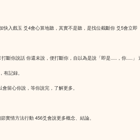
加快入戲玉 爻4會心算地聽，其實不是聽，是找位截斷你 爻5會立即「不是這
說話 你還未說，便打斷你，自以為是說「即是.....，你.....」 
，有記録。
 所以會留心你說，等你說完，了解更多。
細節實情方法行動 456爻會說更多概念、結論。