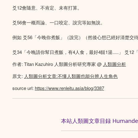
爻12會隨意、不肯定、未有打算。
爻56會一概而論、一口咬定、說完等如無說。
例如 爻56「今晚你煮飯」（說完）（然後心想已經好清楚交待事
爻34「今晚請你幫日煮飯，有4人食，最好4餸1湯.....」 爻12「如
作者: Titan Kazuhiro 人類圖分析研究專家 @
人類圖分析
原文:
人類圖分析文章:不懂人類圖也能分辨人生角色
source url:
https://www.renleitu.asia/blog/3387
本站人類圖文章目録 Humandesig