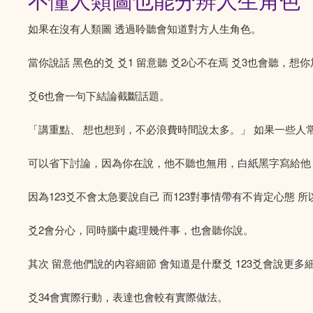
不懂人類圖也能分辨人生角色
如果在沒有人類圖 透過聆聽會知道對方人生角色。
當你說話 黑色的爻 爻1 留意聽 爻2心不在焉 爻3也會聽，想你
爻6也會一句下結論截斷話題。
「講重點、 想也想到，不必浪費時間說太多。」 如果一些人常打斷你
可以省下討論，因為你在說，他不聽也無用，白紙黑字寫給他
因為123爻不會太急要說自己 而123對事情帶有不肯定心態
爻2會分心，同時腦中處理幾件事，也會聽你說。
其次 留意他們說的內容細節 會知道是什麼爻 123爻會說更多
爻34會實際行動，表達也會較有實際做法。