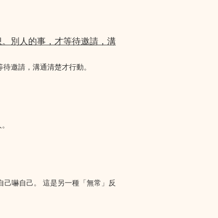
想。別人的事，才等待邀請，溝
等待邀請，溝通清楚才行動。
人。
自己嚇自己。 這是另一種「無常」反