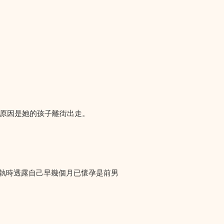
們求助，原因是她的孩子離街出走。
爭執時透露自己早幾個月已懷孕是前男