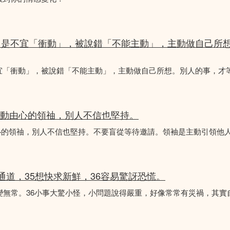
，是不宜「衝動」，被說錯「不能主動」，主動做自己所
宜「衝動」，被說錯「不能主動」，主動做自己所想。別人的事，才
是主動由心的領䄂，別人不信也堅持。
動由心的領䄂，別人不信也堅持。不要盲從等待邀請。領袖是主動引領他
常通道，35想快求新鮮，36容易驚訝恐慌。
變無常。36小事大驚小怪，小問題說得嚴重，好像常常有災禍，其實