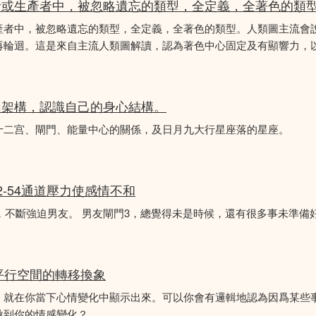
者或生產者中，被忽略遺忘的類型，全定義，全著色的類
產者中，被忽略遺忘的類型，全定義，全著色的類型。人類圖主流會
再輪迴。這是來自主流人類圖解讀，認為著色中心固定及有顯響力，以
圖架構，認識自己的身心結構。
十二宫、閘門、能量中心的關係，及日月九大行星座落的星座。
2-54通道壓力使感情不和
婚，不斷強迫男友。 男友閘門3，總覺得未是時候，還有很多事未準備
平行空間的轉移換象
，就在你當下心情變化中顯示出來。可以你會有邏輯地認為因爲某些
激到你的情感變化？