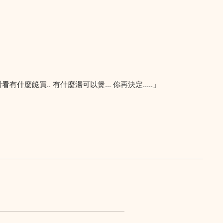
有什麼餸買.. 有什麼湯可以煲... 你再決定.....」