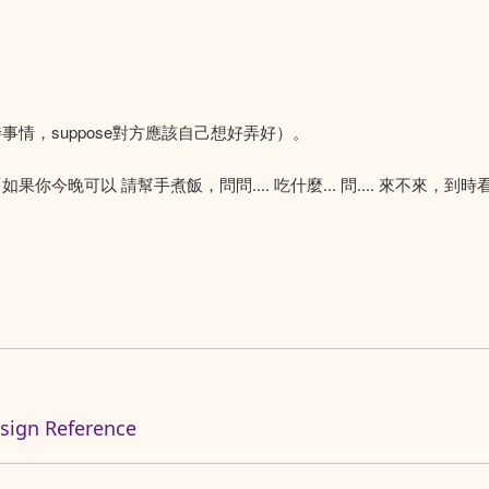
情，suppose對方應該自己想好弄好）。
果你今晚可以 請幫手煮飯，問問.... 吃什麼... 問.... 來不來，到時看看
n Reference