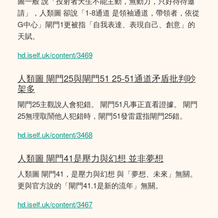
圖一般 說「投射者天生不能主動，無動力，只好待待邀
請」，人類圖 卻說「1-8通道 是領袖通道，帶領者，依從
G中心」閘門1更被指「自我表達、表現自己、創意」的
天賦。
hd.iself.uk/content/3469
人類圖 閘門25與閘門51 25-51通道矛盾批判吵
架多
閘門25主觀說人會犯錯。 閘門51凡事正直看證據。 閘門
25無理取鬧他人犯錯時，閘門51發雷霆指閘門25錯。
hd.iself.uk/content/3468
人類圖 閘門41是壓力與幻想 並非夢想
人類圖 閘門41，是壓力與幻想 與「夢想、未來」無關。
更與官方說的「閘門41.1是新的流年」無關。
hd.iself.uk/content/3467