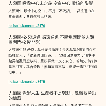
人類圖 喉嚨中心未定義 空白中心 喉輪的影響
人類圖中 喉輪中心空白，不是「不說話」，當注意力在
看著東西，會自然說出話來。
hd.iself.uk/content/3476
人類圖42-53通道 循環通道 不斷重新開始人類
圖閘門42 閘門53
人類圖中53與42，為什麼是循理？是因為這2個閘門會不
斷推動人，「從新再開始過。」 53會因為壓力，怕事件
越弄越亂而想放棄，重頭再做一次才安心。若然先冷靜休
息再回來，就會發現「無須重頭再做，也能一修正回到預
期中。」
hd.iself.uk/content/3475
人類圖 覺醒人生 生產者不是勞動，遠離被勞動
的標籤
人類圖生產者 並不是勞動 不是來生產，生產者英文是