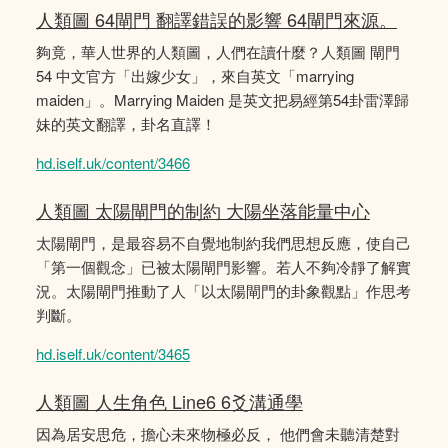
人類圖 64閘門 翻譯錯誤的影響 64閘門來源。
夠竟，華人世界的人類圖，人們在讀什麼？人類圖 閘門
54 中文官方「出嫁少女」，來自英文「marrying
maiden」。Marrying Maiden 是英文把易經第54卦雷澤歸
妹的英文翻譯，卦名直譯！
hd.iself.uk/content/3466
人類圖 太陽閘門的制約 大陽坐落能量中心
太陽閘門，是最容易不自覺地制約我們思想反應，使自己
「第一個觀念」已被太陽閘門影響。若人不夠冷靜了解實
況。太陽閘門推動了人「以太陽閘門的卦象觀點」作思考
判斷。
hd.iself.uk/content/3465
人類圖 人生角色 Line6 6爻溝通學
因為居安思危，擔心未來物極必反， 他們會未聽清楚對