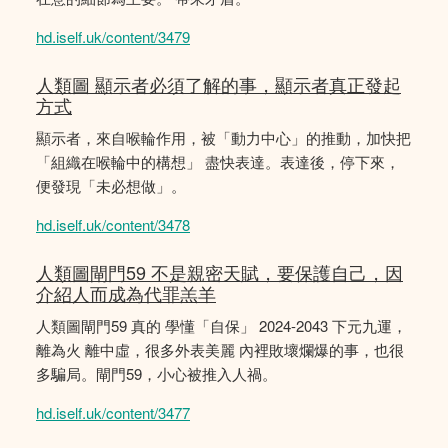
hd.iself.uk/content/3479
人類圖 顯示者必須了解的事，顯示者真正發起
方式
顯示者，來自喉輪作用，被「動力中心」的推動，加快把
「組織在喉輪中的構想」 盡快表達。表達後，停下來，
便發現「未必想做」。
hd.iself.uk/content/3478
人類圖閘門59 不是親密天賦，要保護自己，因
介紹人而成為代罪羔羊
人類圖閘門59 真的 學懂「自保」 2024-2043 下元九運，
離為火 離中虛，很多外表美麗 內裡敗壞爛爆的事，也很
多騙局。閘門59，小心被推入人禍。
hd.iself.uk/content/3477