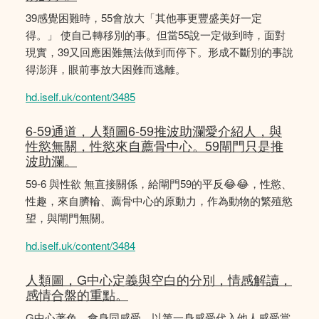
39感覺困難時，55會放大「其他事更豐盛美好一定
得。」 使自己轉移別的事。但當55說一定做到時，面對
現實，39又回應困難無法做到而停下。形成不斷別的事說
得澎湃，眼前事放大困難而逃離。
hd.iself.uk/content/3485
6-59通道，人類圖6-59推波助瀾愛介紹人，與
性慾無關，性慾來自薦骨中心。59閘門只是推
波助瀾。
59-6 與性欲 無直接關係，給閘門59的平反😂😂，性慾、
性趣，來自臍輪、薦骨中心的原動力，作為動物的繁殖慾
望，與閘門無關。
hd.iself.uk/content/3484
人類圖，G中心定義與空白的分別，情感解讀，
感情合盤的重點。
G中心著色，會身同感受，以第一身感受代入他人感受當