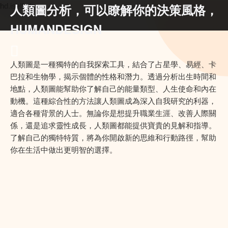
人類圖分析，可以瞭解你的決策風格，
hd.iself.uk
HUMANDESIGN
人類圖是一種獨特的自我探索工具，結合了占星學、易經、卡
巴拉和生物學，揭示個體的性格和潛力。透過分析出生時間和
地點，人類圖能幫助你了解自己的能量類型、人生使命和內在
動機。這種綜合性的方法讓人類圖成為深入自我研究的利器，
適合各種背景的人士。無論你是想提升職業生涯、改善人際關
係，還是追求靈性成長，人類圖都能提供寶貴的見解和指導。
了解自己的獨特特質，將為你開啟新的思維和行動路徑，幫助
你在生活中做出更明智的選擇。