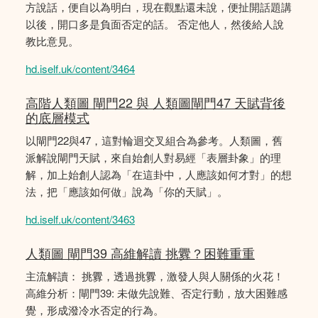
方說話，便自以為明白，現在觀點還未說，便扯開話題講
以後，開口多是負面否定的話。 否定他人，然後給人說
教比意見。
hd.iself.uk/content/3464
高階人類圖 閘門22 與 人類圖閘門47 天賦背後
的底層模式
以閘門22與47，這對輪迴交叉組合為參考。人類圖，舊
派解說閘門天賦，來自始創人對易經「表層卦象」的理
解，加上始創人認為「在這卦中，人應該如何才對」的想
法，把「應該如何做」說為「你的天賦」。
hd.iself.uk/content/3463
人類圖 閘門39 高維解讀 挑釁？困難重重
主流解讀： 挑釁，透過挑釁，激發人與人關係的火花！
高維分析：閘門39: 未做先說難、否定行動，放大困難感
覺，形成潑冷水否定的行為。