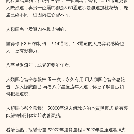
同樣屬馬屬狗，在虎年三合， 一個屬馬，習慣在2-14通道更多
人際好運，與另一位屬馬卻是3-60通道卻是無運加桃花劫， 際
遇已經不同，也因內在心智不同。
人類圖完全看通內在模式制約。
懂得停下3-60的制約，2-14通道、1-8通道的人更容易感染他
人，更有影響力。
八字星盤流年，或者須要年年看。
人類圖心智全息報告 看一次，永久有用 用人類圖心智全息報
告，深入認識自己 再看八字星座流年大運，你更了解自己如
何把握運勢。
人類圖心智全息報告 50000字深入解說你的本質與模式 還有導
師解答指引你立即改善盲點。
看清盲點，改變命運 #2022年運肖運程 #2022年星座運程 #虎