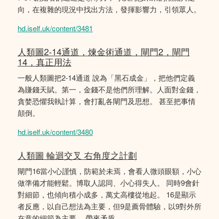
向，在複雜的現況中找出方法，發揮影響力，引領眾人。
hd.iself.uk/content/3481
人類圖2-14通道，煉金術通道，閘門2，閘門
14，真正用法
一般人類圖把2-14通道 說為「黑石成金」，把他們定義
為賺錢天賦。第一，金錢不是他們所理解。人面對金錢，
貪婪恐懼我執計算，會打亂各閘門及思想。 甚至把事情
顛倒。
hd.iself.uk/content/3480
人類圖 輪迴交叉 右角度之計劃
閘門16當小心謹慎，防範於未焉，會看人微頭眼額，小心
做準備才能輕鬆。博取人認同、小心得失人。 同時9會針
對細節，也傾向積小成多，萬丈高樓從地起。 16是顯示
者反應，以自己想法為主要，但9是薦骨體驗，以9對外所
在意的細節為主要。 帶來矛盾。