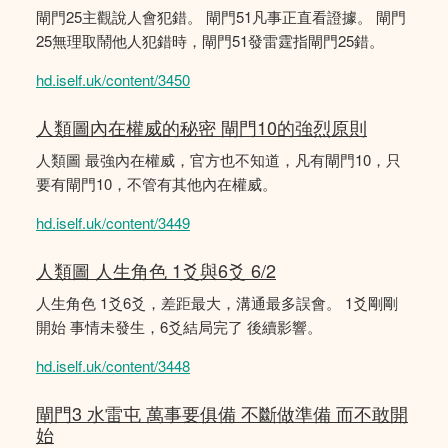
閘門25主觀說人會犯錯。 閘門51凡事正直看證據。 閘門
25無理取鬧他人犯錯時，閘門51發雷霆指閘門25錯。
hd.iself.uk/content/3450
人類圖內在權威的秘密 閘門10的強烈原則
人類圖 最強內在權威，官方也不知道，凡有閘門10，只
要有閘門10，不管有其他內在權威。
hd.iself.uk/content/3449
人類圖 人生角色 1爻與6爻 6/2
人生角色 1爻6爻，差距最大，溝通最多誤會。 1爻剛剛
開始 事情未發生，6爻結局完了 後續影響。
hd.iself.uk/content/3448
閘門3 水雷屯 萬事要俱備 不斷做準備 而不敢開
始