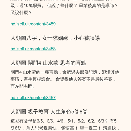
級，過10萬學費。 但說了些什麼？ 畢業後真的是導師？
又說什麼？
hd.iself.uk/content/3459
人類圖八字，女士求姻緣，小心被誤導
hd.iself.uk/content/3458
人類圖 閘門4 山水蒙 思考的盲點
閘門4 山水蒙的一種盲點，會把過去部份記憶，混淆其他
事情，產生模糊誤會。 會覺得他人答案不是最後答案，
而左問右問。
hd.iself.uk/content/3457
人類圖 親子教育 人生角色5爻6爻
這裡有父母是3/5、3/6、4/6、5/1、5/2、6/2、6/3？ 有5
爻6爻，為人思考反應快，領悟高！ 舉一反三！ 溝通快，