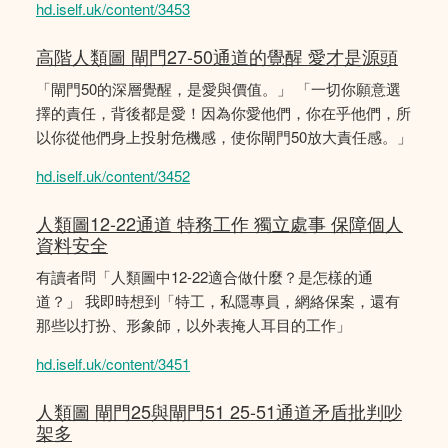
hd.iself.uk/content/3453
高階人類圖 閘門27-50通道的覺醒 愛才是源頭
「閘門50的深層覺醒，是愛與價值。」 「一切你願意選
擇的責任，背後都是愛！因為你愛他們，你在乎他們，所
以你從他們身上投射危機感，使你閘門50放大責任感。」
hd.iself.uk/content/3452
人類圖12-22通道 特務工作 獨立處事 保障個人
資料安全
有讀者問「人類圖中12-22適合做什麼？是怎樣的通
道？」 我即時想到「特工，私隱專員，網絡保案，還有
那些以打扮、形象師，以外表掩人耳目的工作」
hd.iself.uk/content/3451
人類圖 閘門25與閘門51 25-51通道矛盾批判吵
架多