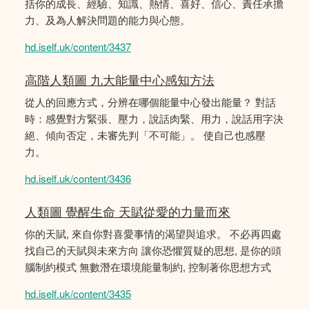
括你的成長、經驗、知識、熱情、喜好、信心、責任承擔
力、及為人解決問題的能力與心態。
hd.iself.uk/content/3437
高階人類圖 九大能量中心感知方法
從人的回應方式，分辨在哪個能量中心發出能量？ 對話
時：感覺對方緊張、壓力，說話肉緊、用力，說話用字決
絕、傾向否定，未審先判「不可能」。 使自己也感壓
力。
hd.iself.uk/content/3436
人類圖 覺醒生命 天賦從愛的力量而來
你的天賦, 來自你對喜愛事情的渴望與追求。 不必再四處
找自己的天賦與未來方向 讓你恐懼質疑的思想, 是你的頭
腦制約模式 無數潛在環境能量制約, 控制著你思想方式
hd.iself.uk/content/3435