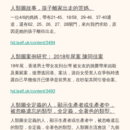
人類圖故事，孩子離家出走的苦媽。
一位4/6的媽媽，帶有21-45、18/58、29-46、37-40通
道，還有62、25、26、27、28閘門，來向我們求助，原
因是她的孩子離街出走。
hd.iself.uk/content/3494
人類圖案例研究： 2018年尾案 陳同佳案
18年尾，香港男士帶女友到台灣 被女友的挑釁帶來凶殺
及棄屍案，後潛逃回港。案法，源自女受害人在爭執時透
露自己早幾個月已懷孕是前男友，在吵架其間引發命案。
hd.iself.uk/content/3493
人類圖全定義的人，顯示生產者或生產者中，
被忽略遺忘的類型，全定義，全著色的類型。
人類圖全定義的人，顯示生產者或生產者中，被忽略遺忘
的類型，全定義，全著色的類型。人類圖主流會說「九個