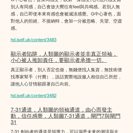
別人有同感，自己會放大嚮往有feel與共鳴感。若別人無
感，自己即使本來有感也會被減淡感覺。G中心著色，面
對他人的拒絕、不接納時，會加一分被忽略、失望、空虛
感。
hd.iself.uk/content/3483
顯示者陷阱，人類圖的顯示者並非真正領袖，
小心被人推卸責任，要顯示者承擔一切。
真正顯示者，別人否定也做，無錢便找人集資，無技術便
找專家幫手（付費），說話實際地說服人相信自己所想，
讓他人心甘情願跟著自己向前。
hd.iself.uk/content/3482
7-31通道，人類圖的領袖通道，由心而發主
動，信任感覺，人類圖7-31通道，閘門7與閘門
31
7-31 創始者的通道是領導力，可以洞悉未來的潮流與走