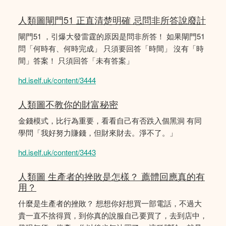
人類圖閘門51 正直清楚明確 忌問非所答說廢計
閘門51 ，引爆大發雷霆的原因是問非所答！ 如果閘門51
問「何時有、何時完成」 只須要回答「時間」 沒有「時
間」答案！ 只須回答「未有答案」
hd.iself.uk/content/3444
人類圖不教你的財富秘密
金錢模式，比行為重要，看看自己有否跌入個黑洞 有同
學問「我好努力賺錢，但財來財去。淨不了。」
hd.iself.uk/content/3443
人類圖 生產者的挫敗是怎樣？ 薦體回應真的有
用？
什麼是生產者的挫敗？ 想想你好想買一部電話，不過大
貴一直不捨得買，到你真的說服自己要買了，去到店中，