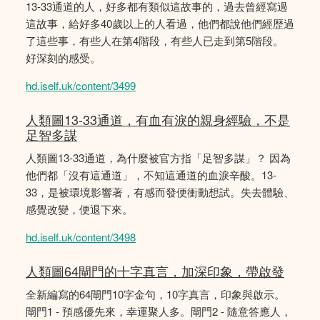
13-33通道的人，好多都有類似這故事的，過去曾經寫過
這故事，給好多40歲以上的人看過，他們都說他們經歴過
了這些事，有些人在第4階段，有些人已走到第5階段。
好深刻的感受。
hd.iself.uk/content/3499
人類圖13-33通道，有血有淚的親身經驗，不是
足智多謀
人類圖13-33通道，為什麼被官方指「足智多謀」？ 因為
他們都「沒有這通道」，不知這通道的血淚辛酸。13-
33，是被環境影響著，有感而發便衝動想試。失去體驗、
感覺改變，便退下來。
hd.iself.uk/content/3498
人類圖64閘門的十字真言，加深印象，帶啟發
全新編寫的64閘門10字金句，10字真言，印象與啟示。
閘門1 - 預感優先來，幸運聚人多。閘門2 - 隨意答應人，