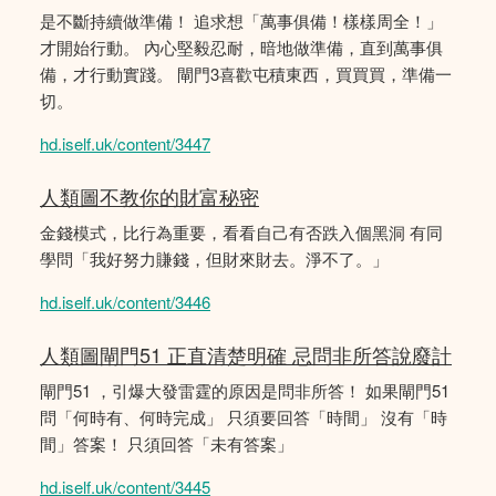
是不斷持續做準備！ 追求想「萬事俱備！樣樣周全！」
才開始行動。 內心堅毅忍耐，暗地做準備，直到萬事俱
備，才行動實踐。 閘門3喜歡屯積東西，買買買，準備一
切。
hd.iself.uk/content/3447
人類圖不教你的財富秘密
金錢模式，比行為重要，看看自己有否跌入個黑洞 有同
學問「我好努力賺錢，但財來財去。淨不了。」
hd.iself.uk/content/3446
人類圖閘門51 正直清楚明確 忌問非所答說廢計
閘門51 ，引爆大發雷霆的原因是問非所答！ 如果閘門51
問「何時有、何時完成」 只須要回答「時間」 沒有「時
間」答案！ 只須回答「未有答案」
hd.iself.uk/content/3445