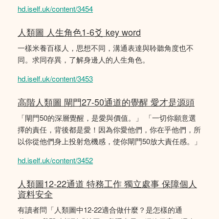
hd.iself.uk/content/3454
人類圖 人生角色1-6爻 key word
一樣米養百樣人，思想不同，溝通表達與聆聽角度也不
同。求同存異，了解身邊人的人生角色。
hd.iself.uk/content/3453
高階人類圖 閘門27-50通道的覺醒 愛才是源頭
「閘門50的深層覺醒，是愛與價值。」 「一切你願意選
擇的責任，背後都是愛！因為你愛他們，你在乎他們，所
以你從他們身上投射危機感，使你閘門50放大責任感。」
hd.iself.uk/content/3452
人類圖12-22通道 特務工作 獨立處事 保障個人
資料安全
有讀者問「人類圖中12-22適合做什麼？是怎樣的通