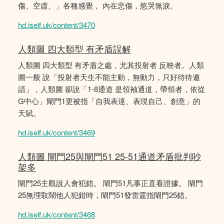
傷、空虛、」各種感覺， 內在悲傷，慾哭無淚。
hd.iself.uk/content/3470
人類圖 四大類型 有矛盾誤解
人類圖 四大類型 有矛盾之處，尤其投射者 反映者。人類
圖一般 說「投射者天生不能主動，無動力，只好待待邀
請」，人類圖 卻說「1-8通道 是領袖通道，帶領者，依從
G中心」閘門1更被指「自我表達、表現自己、創意」的
天賦。
hd.iself.uk/content/3469
人類圖 閘門25與閘門51 25-51通道矛盾批判吵
架多
閘門25主觀說人會犯錯。 閘門51凡事正直看證據。 閘門
25無理取鬧他人犯錯時，閘門51發雷霆指閘門25錯。
hd.iself.uk/content/3468