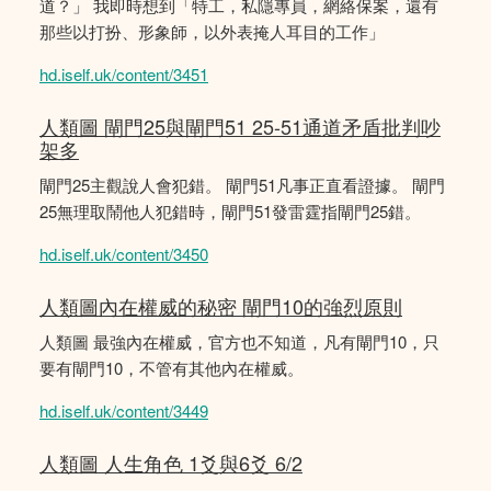
道？」 我即時想到「特工，私隱專員，網絡保案，還有
那些以打扮、形象師，以外表掩人耳目的工作」
hd.iself.uk/content/3451
人類圖 閘門25與閘門51 25-51通道矛盾批判吵
架多
閘門25主觀說人會犯錯。 閘門51凡事正直看證據。 閘門
25無理取鬧他人犯錯時，閘門51發雷霆指閘門25錯。
hd.iself.uk/content/3450
人類圖內在權威的秘密 閘門10的強烈原則
人類圖 最強內在權威，官方也不知道，凡有閘門10，只
要有閘門10，不管有其他內在權威。
hd.iself.uk/content/3449
人類圖 人生角色 1爻與6爻 6/2