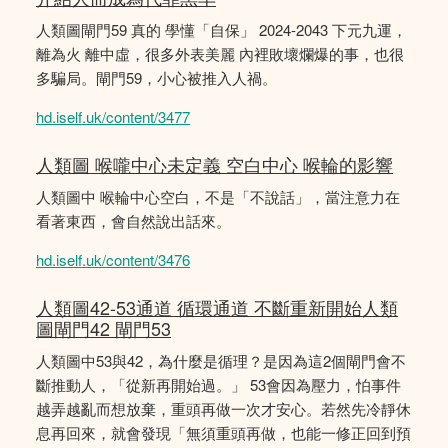
人類圖閘門59 真的 學懂「自保」 2024-2043 下元九運，
離為火 離中虛，很多外表美麗 內裡敗壞爛爆的事，也很
多騙局。閘門59，小心被推入人禍。
hd.iself.uk/content/3477
人類圖 喉嚨中心未定義 空白中心 喉輪的影響
人類圖中 喉輪中心空白，不是「不說話」，當注意力在
看著東西，會自然說出話來。
hd.iself.uk/content/3476
人類圖42-53通道 循環通道 不斷重新開始人類
圖閘門42 閘門53
人類圖中53與42，為什麼是循理？是因為這2個閘門會不
斷推動人，「從新再開始過。」 53會因為壓力，怕事件
越弄越亂而想放棄，重頭再做一次才安心。若然先冷靜休
息再回來，就會發現「無須重頭再做，也能一修正回到預