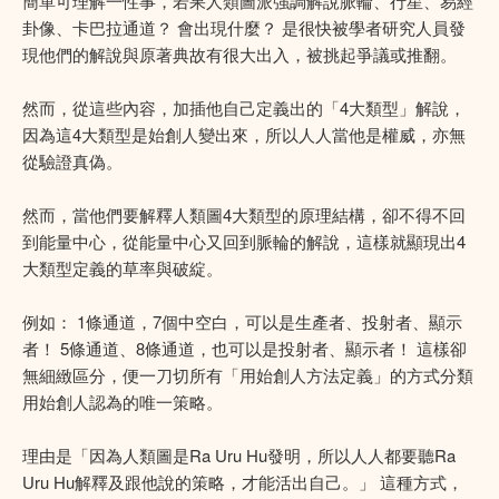
簡單可理解一性事，若果人類圖派強調解說脈輪、行星、易經
卦像、卡巴拉通道？ 會出現什麼？ 是很快被學者研究人員發
現他們的解說與原著典故有很大出入，被挑起爭議或推翻。
然而，從這些內容，加插他自己定義出的「4大類型」解說，
因為這4大類型是始創人變出來，所以人人當他是權威，亦無
從驗證真偽。
然而，當他們要解釋人類圖4大類型的原理結構，卻不得不回
到能量中心，從能量中心又回到脈輪的解說，這樣就顯現出4
大類型定義的草率與破綻。
例如： 1條通道，7個中空白，可以是生產者、投射者、顯示
者！ 5條通道、8條通道，也可以是投射者、顯示者！ 這樣卻
無細緻區分，便一刀切所有「用始創人方法定義」的方式分類
用始創人認為的唯一策略。
理由是「因為人類圖是Ra Uru Hu發明，所以人人都要聽Ra
Uru Hu解釋及跟他說的策略，才能活出自己。」 這種方式，