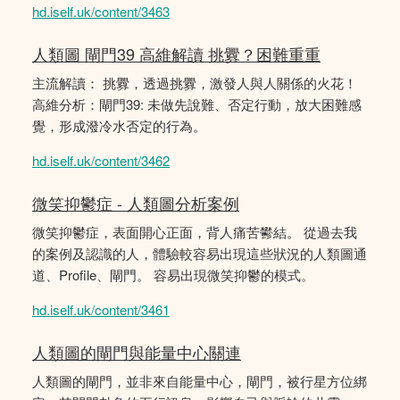
hd.iself.uk/content/3463
人類圖 閘門39 高維解讀 挑釁？困難重重
主流解讀： 挑釁，透過挑釁，激發人與人關係的火花！
高維分析：閘門39: 未做先說難、否定行動，放大困難感
覺，形成潑冷水否定的行為。
hd.iself.uk/content/3462
微笑抑鬱症 - 人類圖分析案例
微笑抑鬱症，表面開心正面，背人痛苦鬰結。 從過去我
的案例及認識的人，體驗較容易出現這些狀況的人類圖通
道、Profile、閘門。 容易出現微笑抑鬱的模式。
hd.iself.uk/content/3461
人類圖的閘門與能量中心關連
人類圖的閘門，並非來自能量中心，閘門，被行星方位綁