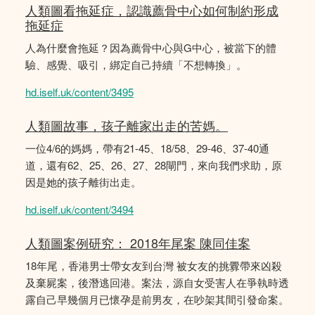
人類圖看拖延症，認識薦骨中心如何制約形成
拖延症
人為什麼會拖延？因為薦骨中心與G中心，被當下的體
驗、感覺、吸引，綁定自己持續「不想轉換」。
hd.iself.uk/content/3495
人類圖故事，孩子離家出走的苦媽。
一位4/6的媽媽，帶有21-45、18/58、29-46、37-40通
道，還有62、25、26、27、28閘門，來向我們求助，原
因是她的孩子離街出走。
hd.iself.uk/content/3494
人類圖案例研究： 2018年尾案 陳同佳案
18年尾，香港男士帶女友到台灣 被女友的挑釁帶來凶殺
及棄屍案，後潛逃回港。案法，源自女受害人在爭執時透
露自己早幾個月已懷孕是前男友，在吵架其間引發命案。