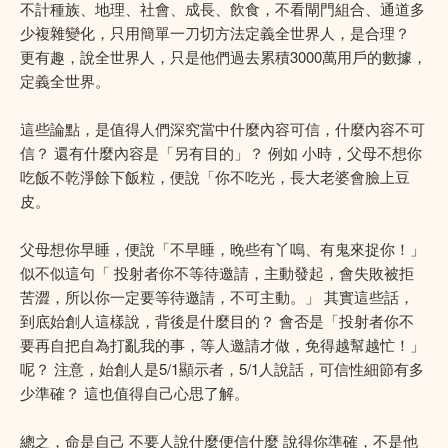
不計種族、地理、社會、成長、飲食，不看閘門組合、通道多
少複雜變化，只用簡單一刀切方法定義全世界人，是合理？
更有趣，說全世界人，只是他們過去累積3000萬用戶的數據，
定義全世界。
這些論點，是值得人們深究當中什麼內容可信，什麼內容不可
信？ 還有什麼內容是「另有目的」？ 例如 小時，父母不想你
吃飯不乾淨餘下飯粒，便說「你不吃光，長大老婆會臉上豆
皮。
父母想你早睡，便說「不早睡，晚些有丫嗚、有鬼來捉你！」
似不似這句「 投射者你不等待邀請，主動發起，會失敗被拒
苦澀，所以你一定要等待邀請，不可主動。」 其實這些話，
到底始創人這樣說，背後是什麼目的？ 會否是「投射者你不
要再自把自為打亂我的事，等人邀請才做，免得越幫越忙！」
呢？ 注意，始創人是5/1顯示者，5/1人說話，可信性細節有多
少準確？ 這也值得自己心思了解。
總之，命是自己 不要人說什麼便信什麼 說得你準確，不是他