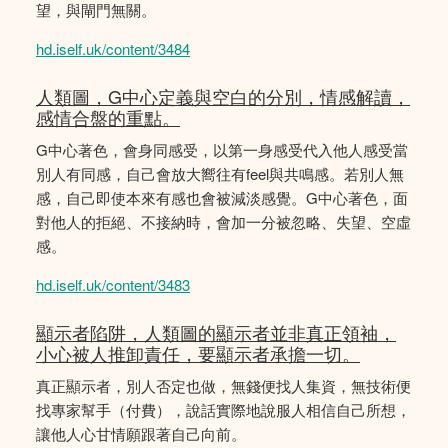
望，與閘門無關。
hd.iself.uk/content/3484
人類圖，G中心定義與空白的分別，情感解讀，
感情合盤的重點。
G中心著色，會身同感受，以第一身感受代入他人感受當
別人有同感，自己會放大嚮往有feel與共鳴感。若別人無
感，自己即使本來有感也會被減淡感覺。G中心著色，面
對他人的拒絕、不接納時，會加一分被忽略、失望、空虛
感。
hd.iself.uk/content/3483
顯示者陷阱，人類圖的顯示者並非真正領袖，
小心被人推卸責任，要顯示者承擔一切。
真正顯示者，別人否定也做，無錢便找人集資，無技術便
找專家幫手（付費），說話實際地說服人相信自己所想，
讓他人心甘情願跟著自己向前。