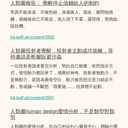
人類圖報告： 覺醒停止借錢給人的制約
常因不敢表達，不敢拒絕，身邊家人、朋友，都問他借
錢，借錢後自己不敢追，他人借了不還，還現借，視他如
提款機。
hd.iself.uk/content/3502
人類圖投射者覺醒，投射者主動成功策略，等
待邀請是斬腳趾避沙蟲
一位投射者讀者看完分析，明白自己能量，依照指示方
式，發現動力都回來了，感覺好神奇。投射者無動力，不
是無動力，是因為薦骨空白，動力被思想注意力鎖定不
動，形成腦一不斷想「我要做.....」但身體不起動。
hd.iself.uk/content/3501
人類圖human design愛情分析，不是類型對類
型
人類圖的愛情分析，從自己的G中心/薦骨中心，體驗什麼