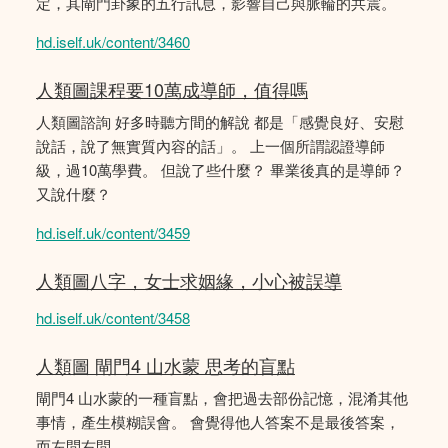
定，其閘門卦象的五行訊息，影響自己與脈輪的共震。
hd.iself.uk/content/3460
人類圖課程要10萬成導師，值得嗎
人類圖諮詢 好多時聽方間的解說 都是「感覺良好、安慰
說話，說了無實質內容的話」。 上一個所謂認證導師
級，過10萬學費。 但說了些什麼？ 畢業後真的是導師？
又說什麼？
hd.iself.uk/content/3459
人類圖八字，女士求姻緣，小心被誤導
hd.iself.uk/content/3458
人類圖 閘門4 山水蒙 思考的盲點
閘門4 山水蒙的一種盲點，會把過去部份記憶，混淆其他
事情，產生模糊誤會。 會覺得他人答案不是最後答案，
而左問右問。