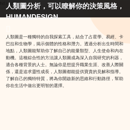
人類圖分析，可以瞭解你的決策風格，
hd.iself.uk
HUMANDESIGN
人類圖是一種獨特的自我探索工具，結合了占星學、易經、卡
巴拉和生物學，揭示個體的性格和潛力。透過分析出生時間和
地點，人類圖能幫助你了解自己的能量類型、人生使命和內在
動機。這種綜合性的方法讓人類圖成為深入自我研究的利器，
適合各種背景的人士。無論你是想提升職業生涯、改善人際關
係，還是追求靈性成長，人類圖都能提供寶貴的見解和指導。
了解自己的獨特特質，將為你開啟新的思維和行動路徑，幫助
你在生活中做出更明智的選擇。