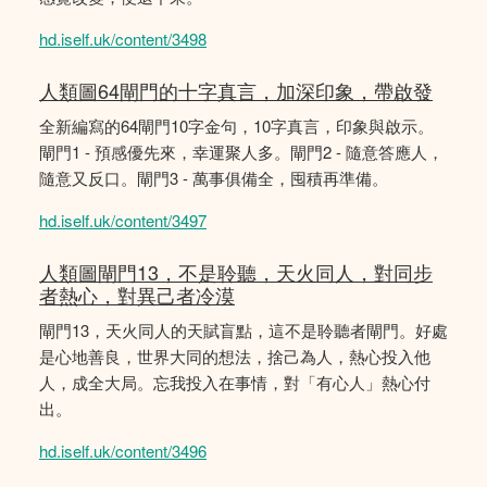
hd.iself.uk/content/3498
人類圖64閘門的十字真言，加深印象，帶啟發
全新編寫的64閘門10字金句，10字真言，印象與啟示。
閘門1 - 預感優先來，幸運聚人多。閘門2 - 隨意答應人，
隨意又反口。閘門3 - 萬事俱備全，囤積再準備。
hd.iself.uk/content/3497
人類圖閘門13，不是聆聽，天火同人，對同步
者熱心，對異己者冷漠
閘門13，天火同人的天賦盲點，這不是聆聽者閘門。好處
是心地善良，世界大同的想法，捨己為人，熱心投入他
人，成全大局。忘我投入在事情，對「有心人」熱心付
出。
hd.iself.uk/content/3496