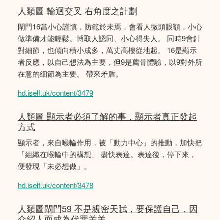
人類圖 輪迴交叉 右角度之計劃
閘門16當小心謹慎，防範於未焉，會看人微頭眼額，小心
做準備才能輕鬆。博取人認同、小心得失人。 同時9會針
對細節，也傾向積小成多，萬丈高樓從地起。 16是顯示
者反應，以自己想法為主要，但9是薦骨體驗，以9對外所
在意的細節為主要。 帶來矛盾。
hd.iself.uk/content/3479
人類圖 顯示者必須了解的事，顯示者真正發起
方式
顯示者，來自喉輪作用，被「動力中心」的推動，加快把
「組織在喉輪中的構想」 盡快表達。表達後，停下來，
便發現「未必想做」。
hd.iself.uk/content/3478
人類圖閘門59 不是親密天賦，要保護自己，因
介紹人而成為代罪羔羊