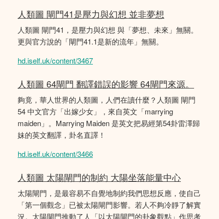
人類圖 閘門41是壓力與幻想 並非夢想
人類圖 閘門41，是壓力與幻想 與「夢想、未來」無關。
更與官方說的「閘門41.1是新的流年」無關。
hd.iself.uk/content/3467
人類圖 64閘門 翻譯錯誤的影響 64閘門來源。
夠竟，華人世界的人類圖，人們在讀什麼？人類圖 閘門
54 中文官方「出嫁少女」，來自英文「marrying
maiden」。Marrying Maiden 是英文把易經第54卦雷澤歸
妹的英文翻譯，卦名直譯！
hd.iself.uk/content/3466
人類圖 太陽閘門的制約 大陽坐落能量中心
太陽閘門，是最容易不自覺地制約我們思想反應，使自己
「第一個觀念」已被太陽閘門影響。若人不夠冷靜了解實
況。太陽閘門推動了人「以太陽閘門的卦象觀點」作思考