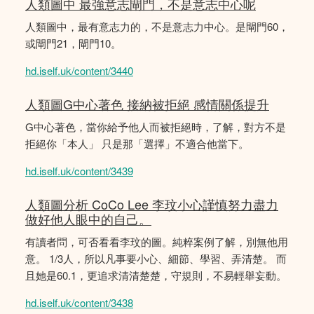
人類圖中 最強意志閘門，不是意志中心呢
人類圖中，最有意志力的，不是意志力中心。是閘門60，
或閘門21，閘門10。
hd.iself.uk/content/3440
人類圖G中心著色 接納被拒絕 感情關係提升
G中心著色，當你給予他人而被拒絕時，了解，對方不是
拒絕你「本人」 只是那「選擇」不適合他當下。
hd.iself.uk/content/3439
人類圖分析 CoCo Lee 李玟小心謹慎努力盡力
做好他人眼中的自己。
有讀者問，可否看看李玟的圖。純粹案例了解，別無他用
意。 1/3人，所以凡事要小心、細節、學習、弄清楚。 而
且她是60.1，更追求清清楚楚，守規則，不易輕舉妄動。
hd.iself.uk/content/3438