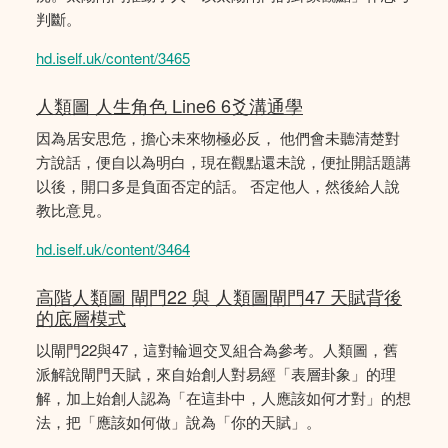
判斷。
hd.iself.uk/content/3465
人類圖 人生角色 Line6 6爻溝通學
因為居安思危，擔心未來物極必反， 他們會未聽清楚對
方說話，便自以為明白，現在觀點還未說，便扯開話題講
以後，開口多是負面否定的話。 否定他人，然後給人說
教比意見。
hd.iself.uk/content/3464
高階人類圖 閘門22 與 人類圖閘門47 天賦背後
的底層模式
以閘門22與47，這對輪迴交叉組合為參考。人類圖，舊
派解說閘門天賦，來自始創人對易經「表層卦象」的理
解，加上始創人認為「在這卦中，人應該如何才對」的想
法，把「應該如何做」說為「你的天賦」。