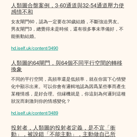
人類圖合盤案例，3-60通道與32-54通道壓力使
感情不和
女友閘門60，認為一定要在30歲結婚，不斷強迫男友。
男友閘門3，總覺得未是時候，還有很多事未準備好，不
能衝動結婚。
hd.iself.uk/content/3490
人類圖的64閘門，與64個不同平行空間的轉移
換象
不同的平行空間，高頻率還是低頻率，就在你當下心情變
化中顯示出來。可以你會有邏輯地認為因爲某些事而產生
某種情感，是好合理。但縁機就是，你這刻為何邏到這種
狀況而刺激到你的情感變化？
hd.iself.uk/content/3489
投射者，人類圖的投射者定義，是不宜「衝
動」，被說錯「不能主動」，主動做自己所