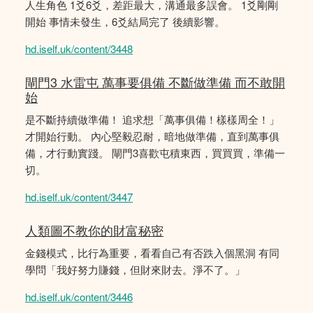
人生角色 1爻6爻，差距最大，溝通最多誤會。 1爻剛剛
開始 事情未發生，6爻結局完了 後續影響。
hd.iself.uk/content/3448
閘門3 水雷屯 萬事要俱備 不斷做準備 而不敢開
始
是不斷持續做準備！ 追求想「萬事俱備！樣樣周全！」
才開始行動。 內心堅毅忍耐，暗地做準備，直到萬事俱
備，才行動實踐。 閘門3喜歡屯積東西，買買買，準備一
切。
hd.iself.uk/content/3447
人類圖不教你的財富秘密
金錢模式，比行為重要，看看自己有否跌入個黑洞 有同
學問「我好努力賺錢，但財來財去。淨不了。」
hd.iself.uk/content/3446