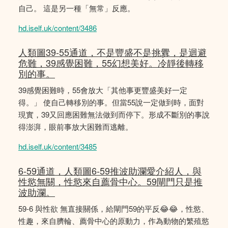
自己。 這是另一種「無常」反應。
hd.iself.uk/content/3486
人類圖39-55通道，不是豐盛不是挑釁，是迴避
危難，39感覺困難，55幻想美好。冷靜後轉移
別的事。
39感覺困難時，55會放大「其他事更豐盛美好一定
得。」 使自己轉移別的事。但當55說一定做到時，面對
現實，39又回應困難無法做到而停下。形成不斷別的事說
得澎湃，眼前事放大困難而逃離。
hd.iself.uk/content/3485
6-59通道，人類圖6-59推波助瀾愛介紹人，與
性慾無關，性慾來自薦骨中心。59閘門只是推
波助瀾。
59-6 與性欲 無直接關係，給閘門59的平反😂😂，性慾、
性趣，來自臍輪、薦骨中心的原動力，作為動物的繁殖慾