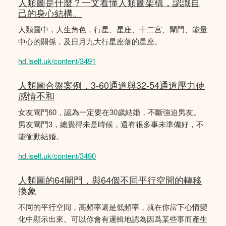
人類圖是什麼？一文看懂人類圖架構，認識自
己的身心結構。
人類圖中，人生角色，行星、星座、十二宫、閘門、能量
中心的關係，及日月九大行星座落的星座。
hd.iself.uk/content/3491
人類圖合盤案例，3-60通道與32-54通道壓力使
感情不和
女友閘門60，認為一定要在30歲結婚，不斷強迫男友。
男友閘門3，總覺得未是時候，還有很多事未準備好，不
能衝動結婚。
hd.iself.uk/content/3490
人類圖的64閘門，與64個不同平行空間的轉移
換象
不同的平行空間，高頻率還是低頻率，就在你當下心情變
化中顯示出來。可以你會有邏輯地認為因爲某些事而產生