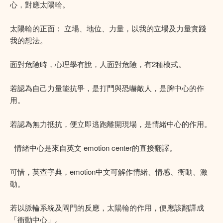
心，對應太陽輪。
太陽輪的正面： 立場、地位、力量，以我的立場及力量實踐
我的想法。
面對危險時，心理學有說，人面對危險，有2種模式。
若認為自己力量能抗爭，是打鬥與恐嚇敵人，是脾中心的作
用。
若認為無力抵抗，便立即逃跑離開現場，是情緒中心的作用。
情緒中心是來自英文 emotion center的直接翻譯。
可惜，英查字典，emotion中文可解作情緒、情感、衝動、激
動。
若以脈輪系統及閘門的反應，太陽輪的作用，便應該翻譯成
「衝動中心」。