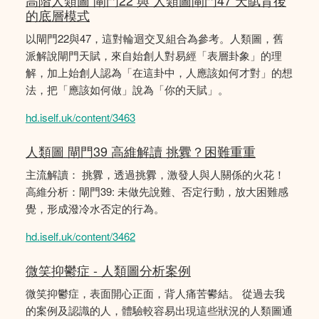
高階人類圖 閘門22 與 人類圖閘門47 天賦背後
的底層模式
以閘門22與47，這對輪迴交叉組合為參考。人類圖，舊
派解說閘門天賦，來自始創人對易經「表層卦象」的理
解，加上始創人認為「在這卦中，人應該如何才對」的想
法，把「應該如何做」說為「你的天賦」。
hd.iself.uk/content/3463
人類圖 閘門39 高維解讀 挑釁？困難重重
主流解讀： 挑釁，透過挑釁，激發人與人關係的火花！
高維分析：閘門39: 未做先說難、否定行動，放大困難感
覺，形成潑冷水否定的行為。
hd.iself.uk/content/3462
微笑抑鬱症 - 人類圖分析案例
微笑抑鬱症，表面開心正面，背人痛苦鬰結。 從過去我
的案例及認識的人，體驗較容易出現這些狀況的人類圖通