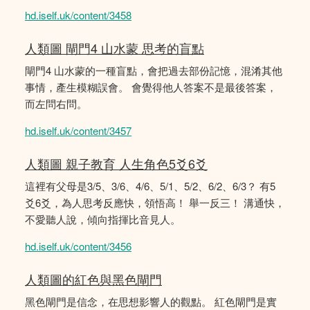
hd.iself.uk/content/3458
人類圖 閘門4 山水蒙 思考的盲點
閘門4 山水蒙的一種盲點，會把過去部份記憶，混淆其他
事情，產生模糊誤會。 會覺得他人答案不是最後答案，
而左問右問。
hd.iself.uk/content/3457
人類圖 親子教育 人生角色5爻6爻
這裡有父母是3/5、3/6、4/6、5/1、5/2、6/2、6/3？ 有5
爻6爻，為人思考反應快，領悟高！ 舉一反三！ 溝通快，
不愛聽人說，傾向指揮比音見人。
hd.iself.uk/content/3456
人類圖的紅色與黑色閘門
黑色閘門是信念，在思想影響人的觀點。 紅色閘門是實