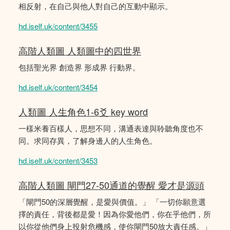
相反射，在自己與他人對自己的互動中顯示。
hd.iself.uk/content/3455
高階人類圖 人類圖中的四世界
包括聖光界 創造界 形成界 行動界。
hd.iself.uk/content/3454
人類圖 人生角色1-6爻 key word
一樣米養百樣人，思想不同，溝通表達與聆聽角度也不
同。求同存異，了解身邊人的人生角色。
hd.iself.uk/content/3453
高階人類圖 閘門27-50通道的覺醒 愛才是源頭
「閘門50的深層覺醒，是愛與價值。」 「一切你願意選
擇的責任，背後都是愛！因為你愛他們，你在乎他們，所
以你從他們身上投射危機感，使你閘門50放大責任感。」