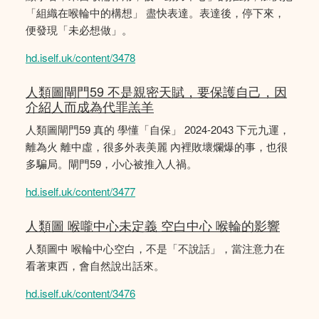
「組織在喉輪中的構想」 盡快表達。表達後，停下來，
便發現「未必想做」。
hd.iself.uk/content/3478
人類圖閘門59 不是親密天賦，要保護自己，因
介紹人而成為代罪羔羊
人類圖閘門59 真的 學懂「自保」 2024-2043 下元九運，
離為火 離中虛，很多外表美麗 內裡敗壞爛爆的事，也很
多騙局。閘門59，小心被推入人禍。
hd.iself.uk/content/3477
人類圖 喉嚨中心未定義 空白中心 喉輪的影響
人類圖中 喉輪中心空白，不是「不說話」，當注意力在
看著東西，會自然說出話來。
hd.iself.uk/content/3476