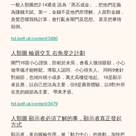
一般人類圖把2-14通道 說為「黑石成金」，把他們定義
為賺錢天賦。第一，金錢不是他們所理解。人面對金錢，
貪婪恐懼我執計算，會打亂各閘門及思想。 甚至把事情
顛倒。
hd.iself.uk/content/3480
人類圖 輪迴交叉 右角度之計劃
閘門16當小心謹慎，防範於未焉，會看人微頭眼額，小心
做準備才能輕鬆。博取人認同、小心得失人。 同時9會針
對細節，也傾向積小成多，萬丈高樓從地起。 16是顯示
者反應，以自己想法為主要，但9是薦骨體驗，以9對外所
在意的細節為主要。 帶來矛盾。
hd.iself.uk/content/3479
人類圖 顯示者必須了解的事，顯示者真正發起
方式
顯示者，來自喉輪作用，被「動力中心」的推動，加快把