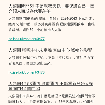
人類圖閘門59 不是親密天賦，要保護自己，因
介紹人而成為代罪羔羊
人類圖閘門59 真的 學懂「自保」 2024-2043 下元九運，
離為火 離中虛，很多外表美麗 內裡敗壞爛爆的事，也很
多騙局。閘門59，小心被推入人禍。
hd.iself.uk/content/3477
人類圖 喉嚨中心未定義 空白中心 喉輪的影響
人類圖中 喉輪中心空白，不是「不說話」，當注意力在
看著東西，會自然說出話來。
hd.iself.uk/content/3476
人類圖42-53通道 循環通道 不斷重新開始人類
圖閘門42 閘門53
人類圖中53與42，為什麼是循理？是因為這2個閘門會不
斷推動人，「從新再開始過。」 53會因為壓力，怕事件