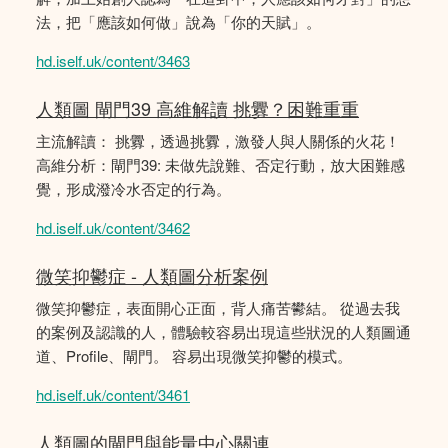
法，把「應該如何做」說為「你的天賦」。
hd.iself.uk/content/3463
人類圖 閘門39 高維解讀 挑釁？困難重重
主流解讀： 挑釁，透過挑釁，激發人與人關係的火花！
高維分析：閘門39: 未做先說難、否定行動，放大困難感
覺，形成潑冷水否定的行為。
hd.iself.uk/content/3462
微笑抑鬱症 - 人類圖分析案例
微笑抑鬱症，表面開心正面，背人痛苦鬰結。 從過去我
的案例及認識的人，體驗較容易出現這些狀況的人類圖通
道、Profile、閘門。 容易出現微笑抑鬱的模式。
hd.iself.uk/content/3461
人類圖的閘門與能量中心關連