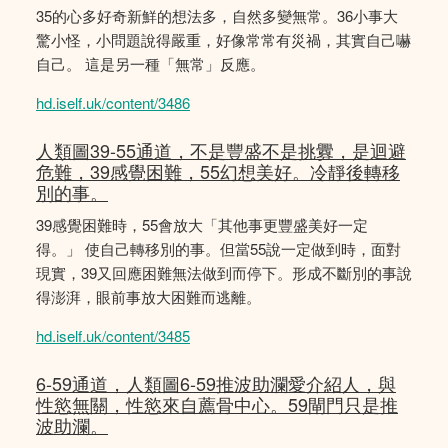
35的心多好奇新鮮的想法多，自然多變無常。36小事大
驚小怪，小問題說得嚴重，好像常常有災禍，其實自己嚇
自己。 這是另一種「無常」反應。
hd.iself.uk/content/3486
人類圖39-55通道，不是豐盛不是挑釁，是迴避
危難，39感覺困難，55幻想美好。冷靜後轉移
別的事。
39感覺困難時，55會放大「其他事更豐盛美好一定
得。」 使自己轉移別的事。但當55說一定做到時，面對
現實，39又回應困難無法做到而停下。形成不斷別的事說
得澎湃，眼前事放大困難而逃離。
hd.iself.uk/content/3485
6-59通道，人類圖6-59推波助瀾愛介紹人，與
性慾無關，性慾來自薦骨中心。59閘門只是推
波助瀾。