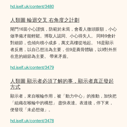
hd.iself.uk/content/3480
人類圖 輪迴交叉 右角度之計劃
閘門16當小心謹慎，防範於未焉，會看人微頭眼額，小心
做準備才能輕鬆。博取人認同、小心得失人。 同時9會針
對細節，也傾向積小成多，萬丈高樓從地起。 16是顯示
者反應，以自己想法為主要，但9是薦骨體驗，以9對外所
在意的細節為主要。 帶來矛盾。
hd.iself.uk/content/3479
人類圖 顯示者必須了解的事，顯示者真正發起
方式
顯示者，來自喉輪作用，被「動力中心」的推動，加快把
「組織在喉輪中的構想」 盡快表達。表達後，停下來，
便發現「未必想做」。
hd.iself.uk/content/3478