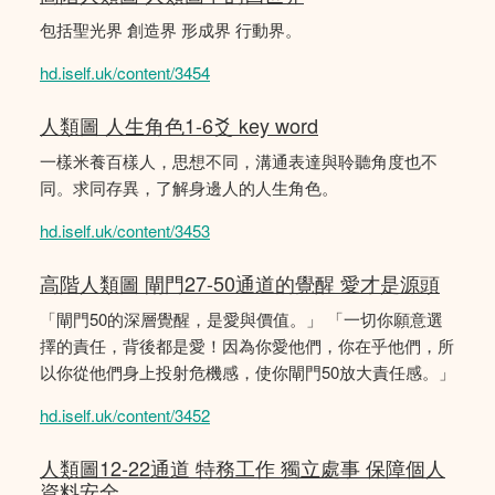
包括聖光界 創造界 形成界 行動界。
hd.iself.uk/content/3454
人類圖 人生角色1-6爻 key word
一樣米養百樣人，思想不同，溝通表達與聆聽角度也不
同。求同存異，了解身邊人的人生角色。
hd.iself.uk/content/3453
高階人類圖 閘門27-50通道的覺醒 愛才是源頭
「閘門50的深層覺醒，是愛與價值。」 「一切你願意選
擇的責任，背後都是愛！因為你愛他們，你在乎他們，所
以你從他們身上投射危機感，使你閘門50放大責任感。」
hd.iself.uk/content/3452
人類圖12-22通道 特務工作 獨立處事 保障個人
資料安全