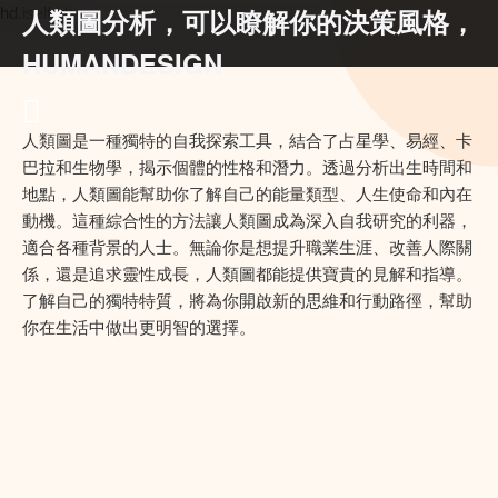
人類圖分析，可以瞭解你的決策風格，
hd.iself.uk
HUMANDESIGN
人類圖是一種獨特的自我探索工具，結合了占星學、易經、卡
巴拉和生物學，揭示個體的性格和潛力。透過分析出生時間和
地點，人類圖能幫助你了解自己的能量類型、人生使命和內在
動機。這種綜合性的方法讓人類圖成為深入自我研究的利器，
適合各種背景的人士。無論你是想提升職業生涯、改善人際關
係，還是追求靈性成長，人類圖都能提供寶貴的見解和指導。
了解自己的獨特特質，將為你開啟新的思維和行動路徑，幫助
你在生活中做出更明智的選擇。