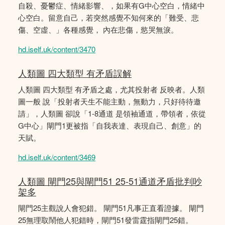
自殺、憂鬱症、情緒影響、，如果有G中心空白，情緒中
心空白。留意自己，若突然感覺不知何來的「難受、悲
傷、空虛、」各種感覺， 內在悲傷，慾哭無淚。
hd.iself.uk/content/3470
人類圖 四大類型 有矛盾誤解
人類圖 四大類型 有矛盾之處，尤其投射者 反映者。人類
圖一般 說「投射者天生不能主動，無動力，只好待待邀
請」，人類圖 卻說「1-8通道 是領袖通道，帶領者，依從
G中心」閘門1更被指「自我表達、表現自己、創意」的
天賦。
hd.iself.uk/content/3469
人類圖 閘門25與閘門51 25-51通道矛盾批判吵
架多
閘門25主觀說人會犯錯。 閘門51凡事正直看證據。 閘門
25無理取鬧他人犯錯時，閘門51發雷霆指閘門25錯。