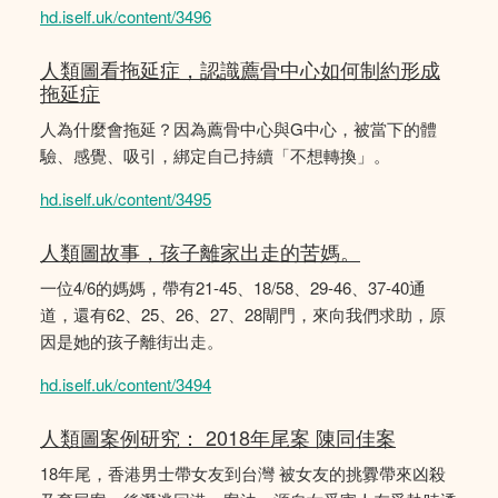
hd.iself.uk/content/3496
人類圖看拖延症，認識薦骨中心如何制約形成
拖延症
人為什麼會拖延？因為薦骨中心與G中心，被當下的體
驗、感覺、吸引，綁定自己持續「不想轉換」。
hd.iself.uk/content/3495
人類圖故事，孩子離家出走的苦媽。
一位4/6的媽媽，帶有21-45、18/58、29-46、37-40通
道，還有62、25、26、27、28閘門，來向我們求助，原
因是她的孩子離街出走。
hd.iself.uk/content/3494
人類圖案例研究： 2018年尾案 陳同佳案
18年尾，香港男士帶女友到台灣 被女友的挑釁帶來凶殺