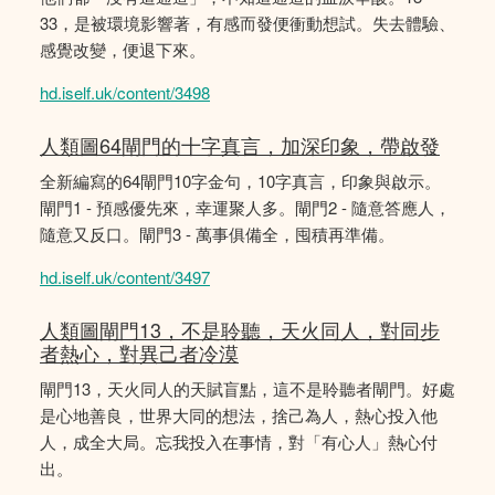
33，是被環境影響著，有感而發便衝動想試。失去體驗、
感覺改變，便退下來。
hd.iself.uk/content/3498
人類圖64閘門的十字真言，加深印象，帶啟發
全新編寫的64閘門10字金句，10字真言，印象與啟示。
閘門1 - 預感優先來，幸運聚人多。閘門2 - 隨意答應人，
隨意又反口。閘門3 - 萬事俱備全，囤積再準備。
hd.iself.uk/content/3497
人類圖閘門13，不是聆聽，天火同人，對同步
者熱心，對異己者冷漠
閘門13，天火同人的天賦盲點，這不是聆聽者閘門。好處
是心地善良，世界大同的想法，捨己為人，熱心投入他
人，成全大局。忘我投入在事情，對「有心人」熱心付
出。