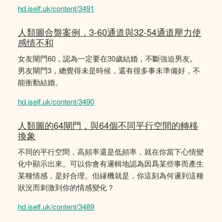
hd.iself.uk/content/3491
人類圖合盤案例，3-60通道與32-54通道壓力使
感情不和
女友閘門60，認為一定要在30歲結婚，不斷強迫男友。
男友閘門3，總覺得未是時候，還有很多事未準備好，不
能衝動結婚。
hd.iself.uk/content/3490
人類圖的64閘門，與64個不同平行空間的轉移
換象
不同的平行空間，高頻率還是低頻率，就在你當下心情變
化中顯示出來。可以你會有邏輯地認為因爲某些事而產生
某種情感，是好合理。但縁機就是，你這刻為何邏到這種
狀況而刺激到你的情感變化？
hd.iself.uk/content/3489