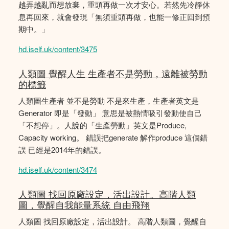
越弄越亂而想放棄，重頭再做一次才安心。若然先冷靜休
息再回來，就會發現「無須重頭再做，也能一修正回到預
期中。」
hd.iself.uk/content/3475
人類圖 覺醒人生 生產者不是勞動，遠離被勞動
的標籤
人類圖生產者 並不是勞動 不是來生產，生產者英文是
Generator 即是「發動」 意思是被熱情吸引發動使自己
「不想停」。人說的「生產勞動」英文是Produce,
Capacity working。 錯誤把generate 解作produce 這個錯
誤 已經是2014年的錯誤。
hd.iself.uk/content/3474
人類圖 找回原廠設定，活出設計。高階人類
圖，覺醒自我能量系統 自由飛翔
人類圖 找回原廠設定，活出設計。 高階人類圖，覺醒自