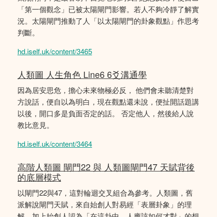
「第一個觀念」已被太陽閘門影響。若人不夠冷靜了解實
況。太陽閘門推動了人「以太陽閘門的卦象觀點」作思考
判斷。
hd.iself.uk/content/3465
人類圖 人生角色 Line6 6爻溝通學
因為居安思危，擔心未來物極必反， 他們會未聽清楚對
方說話，便自以為明白，現在觀點還未說，便扯開話題講
以後，開口多是負面否定的話。 否定他人，然後給人說
教比意見。
hd.iself.uk/content/3464
高階人類圖 閘門22 與 人類圖閘門47 天賦背後
的底層模式
以閘門22與47，這對輪迴交叉組合為參考。人類圖，舊
派解說閘門天賦，來自始創人對易經「表層卦象」的理
解，加上始創人認為「在這卦中，人應該如何才對」的想