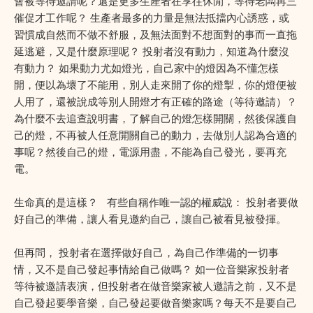
會被等待邀請呢？還是更多生產者在享往休閒，等待老闆再三
催促才工作呢？ 生產者最多的力量是無法抵擋內心誘惑，或
習慣成自然而不做不舒服，及無法面對不想面對的事而一直拖
延逃避，又是什麼原理呢？ 投射者沒有動力，知道為什麼沒
有動力？ 如果動力尤如燈光，自己家中的燈因為不懂怎樣
開，便以為壞了不能用，別人走來開了你的燈掣，你的燈便被
人用了，還被說成等別人開燈才有正確的路途（等待邀請）？
為什麼不去追查說明書，了解自己的燈怎樣開關，然後保護自
己的燈，不再被人任意開關自己的動力，去做別人認為合適的
事呢？然後自己的燈，電源用盡，不能為自己發光，要再充
電。
生命真的是這樣？ 有些自稱作唯一認的權威說： 投射者要做
好自己的準備，讓人看見邀約自己，讓自己被看見被發揮。
但再問， 投射者在選擇做好自己，為自己作準備的一切事
情，又不是自己發起事情給自己做嗎？ 如一位音樂家投射者
等待被邀請表演，但投射者在做音樂家被人邀請之前，又不是
自己發起要學音樂，自己發起要做音樂家嗎？每天不是要自己