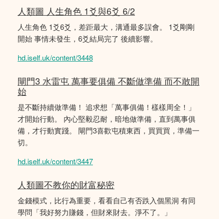
人類圖 人生角色 1爻與6爻 6/2
人生角色 1爻6爻，差距最大，溝通最多誤會。 1爻剛剛
開始 事情未發生，6爻結局完了 後續影響。
hd.iself.uk/content/3448
閘門3 水雷屯 萬事要俱備 不斷做準備 而不敢開
始
是不斷持續做準備！ 追求想「萬事俱備！樣樣周全！」
才開始行動。 內心堅毅忍耐，暗地做準備，直到萬事俱
備，才行動實踐。 閘門3喜歡屯積東西，買買買，準備一
切。
hd.iself.uk/content/3447
人類圖不教你的財富秘密
金錢模式，比行為重要，看看自己有否跌入個黑洞 有同
學問「我好努力賺錢，但財來財去。淨不了。」