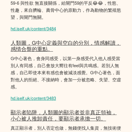
59-6 與性欲 無直接關係，給閘門59的平反😂😂，性慾、
性趣，來自臍輪、薦骨中心的原動力，作為動物的繁殖慾
望，與閘門無關。
hd.iself.uk/content/3484
人類圖，G中心定義與空白的分別，情感解讀，
感情合盤的重點。
G中心著色，會身同感受，以第一身感受代入他人感受當
別人有同感，自己會放大嚮往有feel與共鳴感。若別人無
感，自己即使本來有感也會被減淡感覺。G中心著色，面
對他人的拒絕、不接納時，會加一分被忽略、失望、空虛
感。
hd.iself.uk/content/3483
顯示者陷阱，人類圖的顯示者並非真正領袖，
小心被人推卸責任，要顯示者承擔一切。
真正顯示者，別人否定也做，無錢便找人集資，無技術便