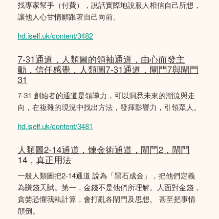
找專家幫手（付費），說話實際地說服人相信自己所想，
讓他人心甘情願跟著自己向前。
hd.iself.uk/content/3482
7-31通道，人類圖的領袖通道，由心而發主
動，信任感覺，人類圖7-31通道，閘門7與閘門
31
7-31 創始者的通道是領導力，可以洞悉未來的潮流與走
向，在複雜的現況中找出方法，發揮影響力，引領眾人。
hd.iself.uk/content/3481
人類圖2-14通道，煉金術通道，閘門2，閘門
14，真正用法
一般人類圖把2-14通道 說為「黑石成金」，把他們定義
為賺錢天賦。第一，金錢不是他們所理解。人面對金錢，
貪婪恐懼我執計算，會打亂各閘門及思想。 甚至把事情
顛倒。