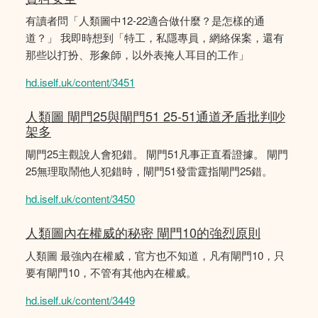
有讀者問「人類圖中12-22適合做什麼？是怎樣的通
道？」 我即時想到「特工，私隱專員，網絡保案，還有
那些以打扮、形象師，以外表掩人耳目的工作」
hd.iself.uk/content/3451
人類圖 閘門25與閘門51 25-51通道矛盾批判吵
架多
閘門25主觀說人會犯錯。 閘門51凡事正直看證據。 閘門
25無理取鬧他人犯錯時，閘門51發雷霆指閘門25錯。
hd.iself.uk/content/3450
人類圖內在權威的秘密 閘門10的強烈原則
人類圖 最強內在權威，官方也不知道，凡有閘門10，只
要有閘門10，不管有其他內在權威。
hd.iself.uk/content/3449