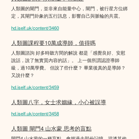
人類圖的閘門，並非來自能量中心，閘門，被行星方位綁
定，其閘門卦象的五行訊息，影響自己與脈輪的共震。
hd.iself.uk/content/3460
人類圖課程要10萬成導師，值得嗎
人類圖諮詢 好多時聽方間的解說 都是「感覺良好、安慰
說話，說了無實質內容的話」。 上一個所謂認證導師
級，過10萬學費。 但說了些什麼？ 畢業後真的是導師？
又說什麼？
hd.iself.uk/content/3459
人類圖八字，女士求姻緣，小心被誤導
hd.iself.uk/content/3458
人類圖 閘門4 山水蒙 思考的盲點
閘門4 山水蒙的一種盲點，會把過去部份記憶，混淆其他