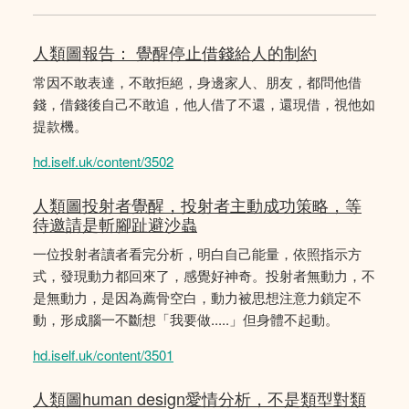
人類圖報告： 覺醒停止借錢給人的制約
常因不敢表達，不敢拒絕，身邊家人、朋友，都問他借
錢，借錢後自己不敢追，他人借了不還，還現借，視他如
提款機。
hd.iself.uk/content/3502
人類圖投射者覺醒，投射者主動成功策略，等
待邀請是斬腳趾避沙蟲
一位投射者讀者看完分析，明白自己能量，依照指示方
式，發現動力都回來了，感覺好神奇。投射者無動力，不
是無動力，是因為薦骨空白，動力被思想注意力鎖定不
動，形成腦一不斷想「我要做.....」但身體不起動。
hd.iself.uk/content/3501
人類圖human design愛情分析，不是類型對類