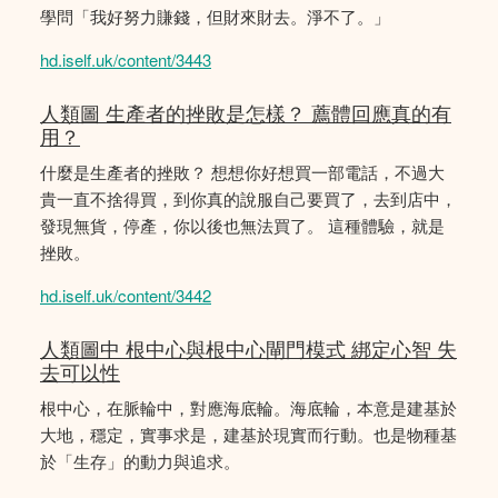
學問「我好努力賺錢，但財來財去。淨不了。」
hd.iself.uk/content/3443
人類圖 生產者的挫敗是怎樣？ 薦體回應真的有
用？
什麼是生產者的挫敗？ 想想你好想買一部電話，不過大
貴一直不捨得買，到你真的說服自己要買了，去到店中，
發現無貨，停產，你以後也無法買了。 這種體驗，就是
挫敗。
hd.iself.uk/content/3442
人類圖中 根中心與根中心閘門模式 綁定心智 失
去可以性
根中心，在脈輪中，對應海底輪。海底輪，本意是建基於
大地，穩定，實事求是，建基於現實而行動。也是物種基
於「生存」的動力與追求。