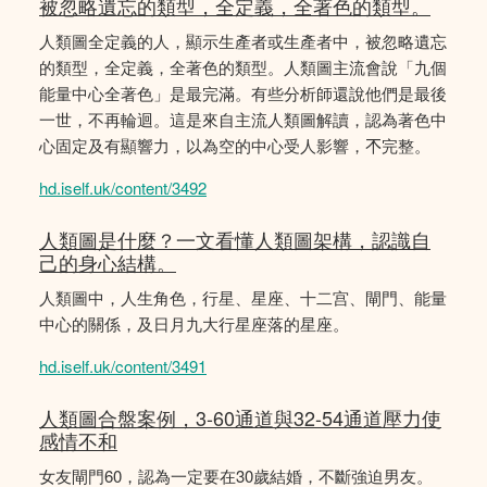
被忽略遺忘的類型，全定義，全著色的類型。
人類圖全定義的人，顯示生產者或生產者中，被忽略遺忘
的類型，全定義，全著色的類型。人類圖主流會說「九個
能量中心全著色」是最完滿。有些分析師還說他們是最後
一世，不再輪迴。這是來自主流人類圖解讀，認為著色中
心固定及有顯響力，以為空的中心受人影響，𣎴完整。
hd.iself.uk/content/3492
人類圖是什麼？一文看懂人類圖架構，認識自
己的身心結構。
人類圖中，人生角色，行星、星座、十二宫、閘門、能量
中心的關係，及日月九大行星座落的星座。
hd.iself.uk/content/3491
人類圖合盤案例，3-60通道與32-54通道壓力使
感情不和
女友閘門60，認為一定要在30歲結婚，不斷強迫男友。