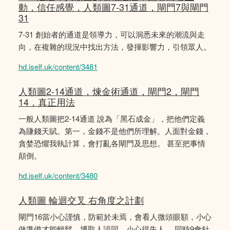
動，信任感覺，人類圖7-31通道，閘門7與閘門
31
7-31 創始者的通道是領導力，可以洞悉未來的潮流與走
向，在複雜的現況中找出方法，發揮影響力，引領眾人。
hd.iself.uk/content/3481
人類圖2-14通道，煉金術通道，閘門2，閘門
14，真正用法
一般人類圖把2-14通道 說為「黑石成金」，把他們定義
為賺錢天賦。第一，金錢不是他們所理解。人面對金錢，
貪婪恐懼我執計算，會打亂各閘門及思想。 甚至把事情
顛倒。
hd.iself.uk/content/3480
人類圖 輪迴交叉 右角度之計劃
閘門16當小心謹慎，防範於未焉，會看人微頭眼額，小心
做準備才能輕鬆。博取人認同、小心得失人。 同時9會針