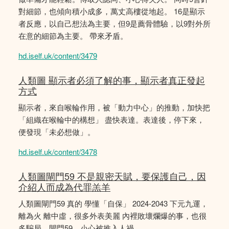
對細節，也傾向積小成多，萬丈高樓從地起。 16是顯示
者反應，以自己想法為主要，但9是薦骨體驗，以9對外所
在意的細節為主要。 帶來矛盾。
hd.iself.uk/content/3479
人類圖 顯示者必須了解的事，顯示者真正發起
方式
顯示者，來自喉輪作用，被「動力中心」的推動，加快把
「組織在喉輪中的構想」 盡快表達。表達後，停下來，
便發現「未必想做」。
hd.iself.uk/content/3478
人類圖閘門59 不是親密天賦，要保護自己，因
介紹人而成為代罪羔羊
人類圖閘門59 真的 學懂「自保」 2024-2043 下元九運，
離為火 離中虛，很多外表美麗 內裡敗壞爛爆的事，也很
多騙局。閘門59，小心被推入人禍。