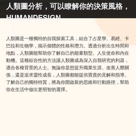
人類圖分析，可以瞭解你的決策風格，
hd.iself.uk
HUMANDESIGN
人類圖是一種獨特的自我探索工具，結合了占星學、易經、卡
巴拉和生物學，揭示個體的性格和潛力。透過分析出生時間和
地點，人類圖能幫助你了解自己的能量類型、人生使命和內在
動機。這種綜合性的方法讓人類圖成為深入自我研究的利器，
適合各種背景的人士。無論你是想提升職業生涯、改善人際關
係，還是追求靈性成長，人類圖都能提供寶貴的見解和指導。
了解自己的獨特特質，將為你開啟新的思維和行動路徑，幫助
你在生活中做出更明智的選擇。