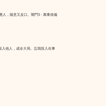
答應人，隨意又反口。閘門3 - 萬事俱備
投入他人，成全大局。忘我投入在事