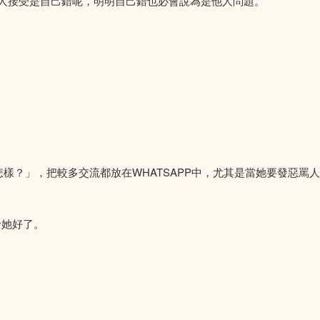
會向人接受是自己錯呢，明明自己錯也必會說為是他人問題。
怎樣？」，把較多交流都放在WHATSAPP中，尤其是當她要發惡罵人
給她好了。