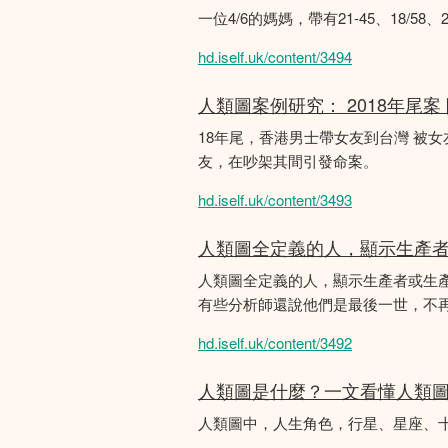
一位4/6的媽媽，帶有21-45、18/5
hd.iself.uk/content/3494
人類圖案例研究： 2018年尾案
18年尾，香港男士帶女友到台灣 被
友，在吵架其間引發命案。
hd.iself.uk/content/3493
人類圖全定義的人，顯示生產
人類圖全定義的人，顯示生產者或生
有些分析師還說他們是最後一世，不
hd.iself.uk/content/3492
人類圖是什麼？一文看懂人類
人類圖中，人生角色，行星、星座、