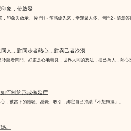
深印象，帶啟發
言，印象與啟示。 閘門1 - 預感優先來，幸運聚人多。閘門2 - 隨意
火同人，對同步者熱心，對異己者冷漠
不是聆聽者閘門。好處是心地善良，世界大同的想法，捨己為人，熱心
心如何制約形成拖延症
中心，被當下的體驗、感覺、吸引，綁定自己持續「不想轉換」。
苦媽。