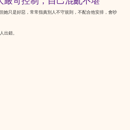
對人嚴苛控制，自己混亂不堪
？ 但她只是好惡，常常指責別人不守規則，不配合他安排，會吵
人出錯。