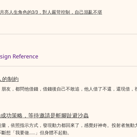
著月亮人生角色的3/3，對人嚴苛控制，自己混亂不堪
n Reference
人的制約
、朋友，都問他借錢，借錢後自己不敢追，他人借了不還，還現借，
動成功策略，等待邀請是斬腳趾避沙蟲
能量，依照指示方式，發現動力都回來了，感覺好神奇。投射者無動
想「我要做.....」但身體不起動。