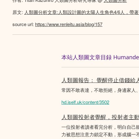
原文:
人類圖分析文章:人類設計圖的太陽人生角色4/6人，帶
source url:
https://www.renleitu.asia/blog/157
本站人類圖文章目録 Humandesig
人類圖報告： 覺醒停止借錢給
常因不敢表達，不敢拒絕，身邊家人
hd.iself.uk/content/3502
人類圖投射者覺醒，投射者主
一位投射者讀者看完分析，明白自己
力被思想注意力鎖定不動，形成腦一不斷