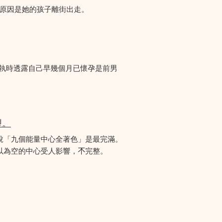
們求助，原因是她的孩子離街出走。
爭執時透露自己早幾個月已懷孕是前男
型。
說「九個能量中心全著色」是最完滿。
為空的中心受人影響，𣎴完整。