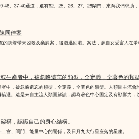
8、29-46、37-40通道，還有62、25、26、27、28閘門，來向我
 陳同佳案
女友的挑釁帶來凶殺及棄屍案，後潛逃回港。案法，源自女受害人在
者或生產者中，被忽略遺忘的類型，全定義，全著色的類
產者中，被忽略遺忘的類型，全定義，全著色的類型。人類圖主流會
再輪迴。這是來自主流人類圖解讀，認為著色中心固定及有顯響力，以
圖架構，認識自己的身心結構。
十二宫、閘門、能量中心的關係，及日月九大行星座落的星座。