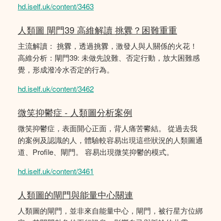
hd.iself.uk/content/3463
人類圖 閘門39 高維解讀 挑釁？困難重重
主流解讀： 挑釁，透過挑釁，激發人與人關係的火花！
高維分析：閘門39: 未做先說難、否定行動，放大困難感
覺，形成潑冷水否定的行為。
hd.iself.uk/content/3462
微笑抑鬱症 - 人類圖分析案例
微笑抑鬱症，表面開心正面，背人痛苦鬰結。 從過去我
的案例及認識的人，體驗較容易出現這些狀況的人類圖通
道、Profile、閘門。 容易出現微笑抑鬱的模式。
hd.iself.uk/content/3461
人類圖的閘門與能量中心關連
人類圖的閘門，並非來自能量中心，閘門，被行星方位綁