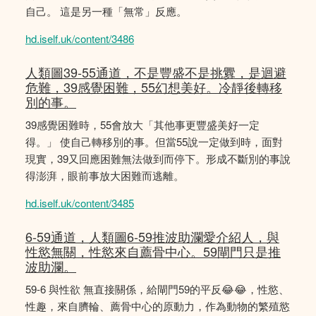
自己。 這是另一種「無常」反應。
hd.iself.uk/content/3486
人類圖39-55通道，不是豐盛不是挑釁，是迴避
危難，39感覺困難，55幻想美好。冷靜後轉移
別的事。
39感覺困難時，55會放大「其他事更豐盛美好一定
得。」 使自己轉移別的事。但當55說一定做到時，面對
現實，39又回應困難無法做到而停下。形成不斷別的事說
得澎湃，眼前事放大困難而逃離。
hd.iself.uk/content/3485
6-59通道，人類圖6-59推波助瀾愛介紹人，與
性慾無關，性慾來自薦骨中心。59閘門只是推
波助瀾。
59-6 與性欲 無直接關係，給閘門59的平反😂😂，性慾、
性趣，來自臍輪、薦骨中心的原動力，作為動物的繁殖慾