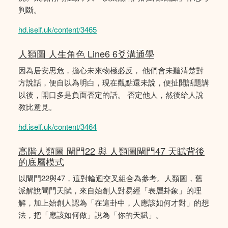
判斷。
hd.iself.uk/content/3465
人類圖 人生角色 Line6 6爻溝通學
因為居安思危，擔心未來物極必反， 他們會未聽清楚對
方說話，便自以為明白，現在觀點還未說，便扯開話題講
以後，開口多是負面否定的話。 否定他人，然後給人說
教比意見。
hd.iself.uk/content/3464
高階人類圖 閘門22 與 人類圖閘門47 天賦背後
的底層模式
以閘門22與47，這對輪迴交叉組合為參考。人類圖，舊
派解說閘門天賦，來自始創人對易經「表層卦象」的理
解，加上始創人認為「在這卦中，人應該如何才對」的想
法，把「應該如何做」說為「你的天賦」。