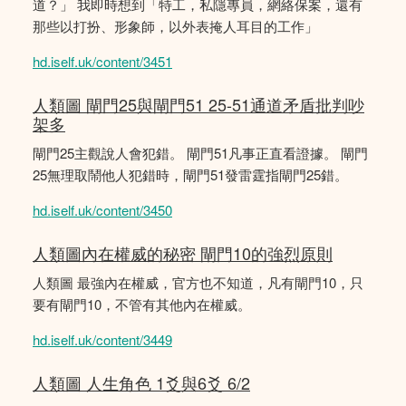
道？」 我即時想到「特工，私隱專員，網絡保案，還有
那些以打扮、形象師，以外表掩人耳目的工作」
hd.iself.uk/content/3451
人類圖 閘門25與閘門51 25-51通道矛盾批判吵
架多
閘門25主觀說人會犯錯。 閘門51凡事正直看證據。 閘門
25無理取鬧他人犯錯時，閘門51發雷霆指閘門25錯。
hd.iself.uk/content/3450
人類圖內在權威的秘密 閘門10的強烈原則
人類圖 最強內在權威，官方也不知道，凡有閘門10，只
要有閘門10，不管有其他內在權威。
hd.iself.uk/content/3449
人類圖 人生角色 1爻與6爻 6/2