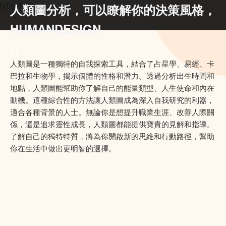
人類圖分析，可以瞭解你的決策風格，
hd.iself.uk
HUMANDESIGN
人類圖是一種獨特的自我探索工具，結合了占星學、易經、卡
巴拉和生物學，揭示個體的性格和潛力。透過分析出生時間和
地點，人類圖能幫助你了解自己的能量類型、人生使命和內在
動機。這種綜合性的方法讓人類圖成為深入自我研究的利器，
適合各種背景的人士。無論你是想提升職業生涯、改善人際關
係，還是追求靈性成長，人類圖都能提供寶貴的見解和指導。
了解自己的獨特特質，將為你開啟新的思維和行動路徑，幫助
你在生活中做出更明智的選擇。