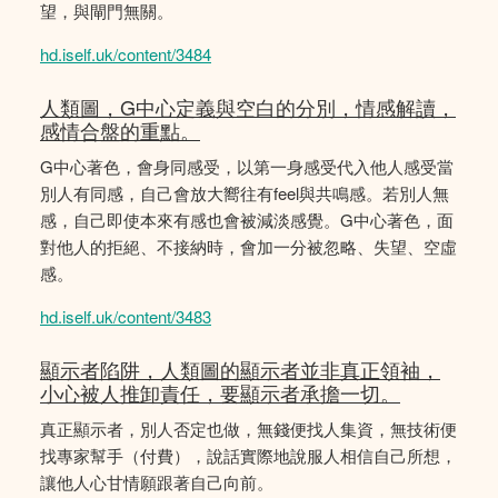
望，與閘門無關。
hd.iself.uk/content/3484
人類圖，G中心定義與空白的分別，情感解讀，
感情合盤的重點。
G中心著色，會身同感受，以第一身感受代入他人感受當
別人有同感，自己會放大嚮往有feel與共鳴感。若別人無
感，自己即使本來有感也會被減淡感覺。G中心著色，面
對他人的拒絕、不接納時，會加一分被忽略、失望、空虛
感。
hd.iself.uk/content/3483
顯示者陷阱，人類圖的顯示者並非真正領袖，
小心被人推卸責任，要顯示者承擔一切。
真正顯示者，別人否定也做，無錢便找人集資，無技術便
找專家幫手（付費），說話實際地說服人相信自己所想，
讓他人心甘情願跟著自己向前。