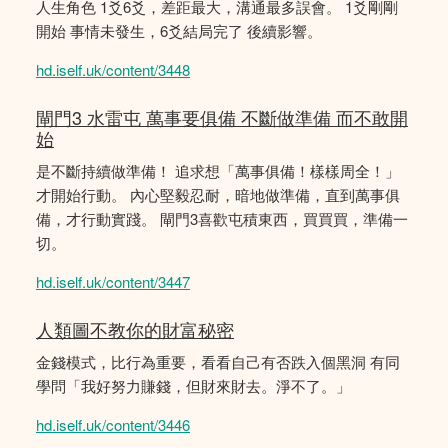
人生角色 1爻6爻，差距最大，溝通最多誤會。 1爻剛剛
開始 事情未發生，6爻結局完了 後續影響。
hd.iself.uk/content/3448
閘門3 水雷屯 萬事要俱備 不斷做準備 而不敢開
始
是不斷持續做準備！ 追求想「萬事俱備！樣樣周全！」
才開始行動。 內心堅毅忍耐，暗地做準備，直到萬事俱
備，才行動實踐。 閘門3喜歡屯積東西，買買買，準備一
切。
hd.iself.uk/content/3447
人類圖不教你的財富秘密
金錢模式，比行為重要，看看自己有否跌入個黑洞 有同
學問「我好努力賺錢，但財來財去。淨不了。」
hd.iself.uk/content/3446