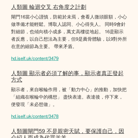
人類圖 輪迴交叉 右角度之計劃
閘門16當小心謹慎，防範於未焉，會看人微頭眼額，小心
做準備才能輕鬆。博取人認同、小心得失人。 同時9會針
對細節，也傾向積小成多，萬丈高樓從地起。 16是顯示
者反應，以自己想法為主要，但9是薦骨體驗，以9對外所
在意的細節為主要。 帶來矛盾。
hd.iself.uk/content/3479
人類圖 顯示者必須了解的事，顯示者真正發起
方式
顯示者，來自喉輪作用，被「動力中心」的推動，加快把
「組織在喉輪中的構想」 盡快表達。表達後，停下來，
便發現「未必想做」。
hd.iself.uk/content/3478
人類圖閘門59 不是親密天賦，要保護自己，因
介紹人而成為代罪羔羊