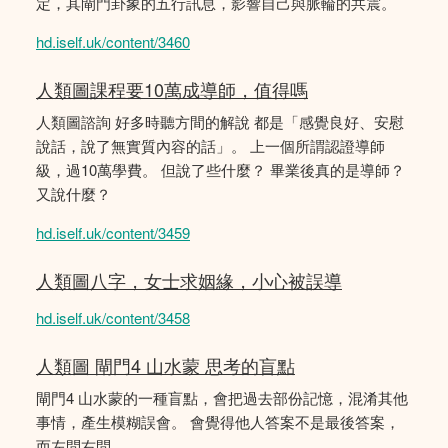
定，其閘門卦象的五行訊息，影響自己與脈輪的共震。
hd.iself.uk/content/3460
人類圖課程要10萬成導師，值得嗎
人類圖諮詢 好多時聽方間的解說 都是「感覺良好、安慰
說話，說了無實質內容的話」。 上一個所謂認證導師
級，過10萬學費。 但說了些什麼？ 畢業後真的是導師？
又說什麼？
hd.iself.uk/content/3459
人類圖八字，女士求姻緣，小心被誤導
hd.iself.uk/content/3458
人類圖 閘門4 山水蒙 思考的盲點
閘門4 山水蒙的一種盲點，會把過去部份記憶，混淆其他
事情，產生模糊誤會。 會覺得他人答案不是最後答案，
而左問右問。