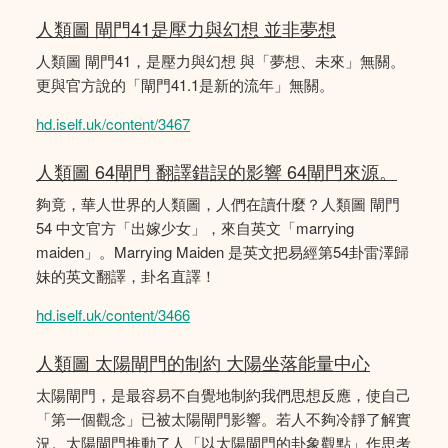
人類圖 閘門41是壓力與幻想 並非夢想
人類圖 閘門41，是壓力與幻想 與「夢想、未來」無關。
更與官方說的「閘門41.1是新的流年」無關。
hd.iself.uk/content/3467
人類圖 64閘門 翻譯錯誤的影響 64閘門來源。
夠竟，華人世界的人類圖，人們在讀什麼？人類圖 閘門
54 中文官方「出嫁少女」，來自英文「marrying
maiden」。Marrying Maiden 是英文把易經第54卦雷澤歸
妹的英文翻譯，卦名直譯！
hd.iself.uk/content/3466
人類圖 太陽閘門的制約 大陽坐落能量中心
太陽閘門，是最容易不自覺地制約我們思想反應，使自己
「第一個觀念」已被太陽閘門影響。若人不夠冷靜了解實
況。太陽閘門推動了人「以太陽閘門的卦象觀點」作思考