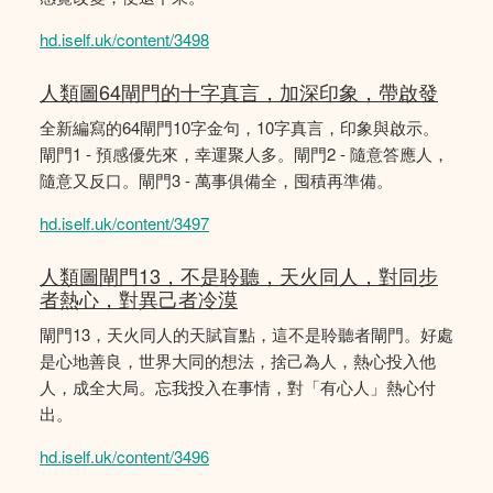
hd.iself.uk/content/3498
人類圖64閘門的十字真言，加深印象，帶啟發
全新編寫的64閘門10字金句，10字真言，印象與啟示。
閘門1 - 預感優先來，幸運聚人多。閘門2 - 隨意答應人，
隨意又反口。閘門3 - 萬事俱備全，囤積再準備。
hd.iself.uk/content/3497
人類圖閘門13，不是聆聽，天火同人，對同步
者熱心，對異己者冷漠
閘門13，天火同人的天賦盲點，這不是聆聽者閘門。好處
是心地善良，世界大同的想法，捨己為人，熱心投入他
人，成全大局。忘我投入在事情，對「有心人」熱心付
出。
hd.iself.uk/content/3496