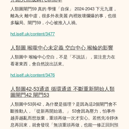
人類圖閘門59 真的 學懂「自保」 2024-2043 下元九運，
離為火 離中虛，很多外表美麗 內裡敗壞爛爆的事，也很
多騙局。閘門59，小心被推入人禍。
hd.iself.uk/content/3477
人類圖 喉嚨中心未定義 空白中心 喉輪的影響
人類圖中 喉輪中心空白，不是「不說話」，當注意力在
看著東西，會自然說出話來。
hd.iself.uk/content/3476
人類圖42-53通道 循環通道 不斷重新開始人類
圖閘門42 閘門53
人類圖中53與42，為什麼是循理？是因為這2個閘門會不
斷推動人，「從新再開始過。」 53會因為壓力，怕事件
越弄越亂而想放棄，重頭再做一次才安心。若然先冷靜休
息再回來，就會發現「無須重頭再做，也能一修正回到預