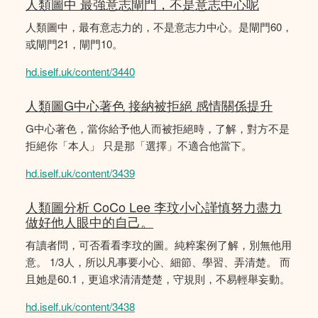
人類圖中 最強意志閘門，不是意志中心呢
人類圖中，最有意志力的，不是意志力中心。是閘門60，
或閘門21，閘門10。
hd.iself.uk/content/3440
人類圖G中心著色 接納被拒絕 感情關係提升
G中心著色，當你給予他人而被拒絕時，了解，對方不是
拒絕你「本人」 只是那「選擇」不適合他當下。
hd.iself.uk/content/3439
人類圖分析 CoCo Lee 李玟小心謹慎努力盡力
做好他人眼中的自己。
有讀者問，可否看看李玟的圖。純粹案例了解，別無他用
意。 1/3人，所以凡事要小心、細節、學習、弄清楚。 而
且她是60.1，更追求清清楚楚，守規則，不易輕舉妄動。
hd.iself.uk/content/3438