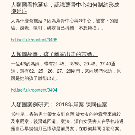
人類圖看拖延症，認識薦骨中心如何制約形成
拖延症
人為什麼會拖延？因為薦骨中心與G中心，被當下的體
驗、感覺、吸引，綁定自己持續「不想轉換」。
hd.iself.uk/content/3495
人類圖故事，孩子離家出走的苦媽。
一位4/6的媽媽，帶有21-45、18/58、29-46、37-40通
道，還有62、25、26、27、28閘門，來向我們求助，原
因是她的孩子離街出走。
hd.iself.uk/content/3494
人類圖案例研究： 2018年尾案 陳同佳案
18年尾，香港男士帶女友到台灣 被女友的挑釁帶來凶殺
及棄屍案，後潛逃回港。案法，源自女受害人在爭執時透
露自己早幾個月已懷孕是前男友，在吵架其間引發命案。