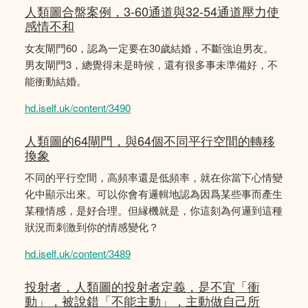
人類圖合盤案例，3-60通道與32-54通道壓力使
感情不和
女友閘門60，認為一定要在30歲結婚，不斷強迫男友。
男友閘門3，總覺得未是時候，還有很多事未準備好，不
能衝動結婚。
hd.iself.uk/content/3490
人類圖的64閘門，與64個不同平行空間的轉移
換象
不同的平行空間，高頻率還是低頻率，就在你當下心情變
化中顯示出來。可以你會有邏輯地認為因爲某些事而產生
某種情感，是好合理。但縁機就是，你這刻為何邏到這種
狀況而刺激到你的情感變化？
hd.iself.uk/content/3489
投射者，人類圖的投射者定義，是不宜「衝
動」，被說錯「不能主動」，主動做自己所