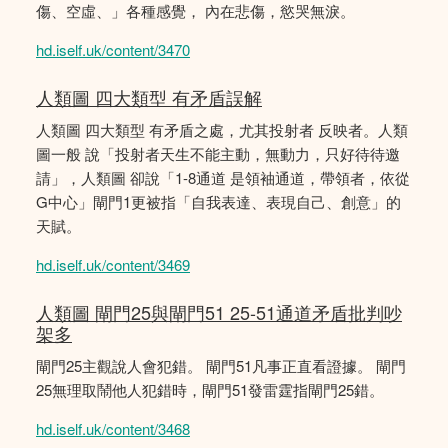
傷、空虛、」各種感覺， 內在悲傷，慾哭無淚。
hd.iself.uk/content/3470
人類圖 四大類型 有矛盾誤解
人類圖 四大類型 有矛盾之處，尤其投射者 反映者。人類
圖一般 說「投射者天生不能主動，無動力，只好待待邀
請」，人類圖 卻說「1-8通道 是領袖通道，帶領者，依從
G中心」閘門1更被指「自我表達、表現自己、創意」的
天賦。
hd.iself.uk/content/3469
人類圖 閘門25與閘門51 25-51通道矛盾批判吵
架多
閘門25主觀說人會犯錯。 閘門51凡事正直看證據。 閘門
25無理取鬧他人犯錯時，閘門51發雷霆指閘門25錯。
hd.iself.uk/content/3468