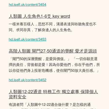
hd.iself.uk/content/3454
人類圖 人生角色1-6爻 key word
一樣米養百樣人，思想不同，溝通表達與聆聽角度也不
同。求同存異，了解身邊人的人生角色。
hd.iself.uk/content/3453
高階人類圖 閘門27-50通道的覺醒 愛才是源頭
「閘門50的深層覺醒，是愛與價值。」 「一切你願意選
擇的責任，背後都是愛！因為你愛他們，你在乎他們，所
以你從他們身上投射危機感，使你閘門50放大責任感。」
hd.iself.uk/content/3452
人類圖12-22通道 特務工作 獨立處事 保障個人
資料安全
有讀者問「人類圖中12-22適合做什麼？是怎樣的通