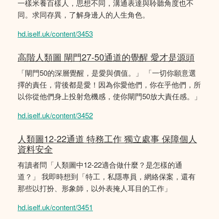
一樣米養百樣人，思想不同，溝通表達與聆聽角度也不
同。求同存異，了解身邊人的人生角色。
hd.iself.uk/content/3453
高階人類圖 閘門27-50通道的覺醒 愛才是源頭
「閘門50的深層覺醒，是愛與價值。」 「一切你願意選
擇的責任，背後都是愛！因為你愛他們，你在乎他們，所
以你從他們身上投射危機感，使你閘門50放大責任感。」
hd.iself.uk/content/3452
人類圖12-22通道 特務工作 獨立處事 保障個人
資料安全
有讀者問「人類圖中12-22適合做什麼？是怎樣的通
道？」 我即時想到「特工，私隱專員，網絡保案，還有
那些以打扮、形象師，以外表掩人耳目的工作」
hd.iself.uk/content/3451