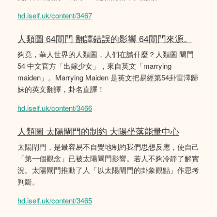
hd.iself.uk/content/3467
人類圖 64閘門 翻譯錯誤的影響 64閘門來源。
夠竟，華人世界的人類圖，人們在讀什麼？人類圖 閘門
54 中文官方「出嫁少女」，來自英文「marrying
maiden」。Marrying Maiden 是英文把易經第54卦雷澤歸
妹的英文翻譯，卦名直譯！
hd.iself.uk/content/3466
人類圖 太陽閘門的制約 大陽坐落能量中心
太陽閘門，是最容易不自覺地制約我們思想反應，使自己
「第一個觀念」已被太陽閘門影響。若人不夠冷靜了解實
況。太陽閘門推動了人「以太陽閘門的卦象觀點」作思考
判斷。
hd.iself.uk/content/3465