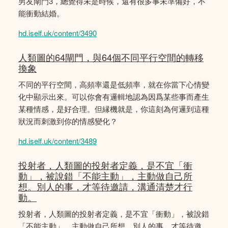
男友閘門3，總覺得未是時候，還有很多事未準備好，不
能衝動結婚。
hd.iself.uk/content/3490
人類圖的64閘門，與64個不同平行空間的轉移
換象
不同的平行空間，高頻率還是低頻率，就在你當下心情變
化中顯示出來。可以你會有邏輯地認為因爲某些事而產生
某種情感，是好合理。但縁機就是，你這刻為何邏到這種
狀況而刺激到你的情感變化？
hd.iself.uk/content/3489
投射者，人類圖的投射者定義，是不宜「衝
動」，被說錯「不能主動」，主動做自己所
想。別人的事，才等待邀請，溝通清楚才行
動。
投射者，人類圖的投射者定義，是不宜「衝動」，被說錯
「不能主動」，主動做自己所想。別人的事，才等待邀