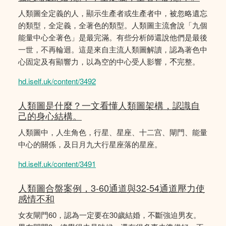
人類圖全定義的人，顯示生產者或生產者中，被忽略遺忘
的類型，全定義，全著色的類型。人類圖主流會說「九個
能量中心全著色」是最完滿。有些分析師還說他們是最後
一世，不再輪迴。這是來自主流人類圖解讀，認為著色中
心固定及有顯響力，以為空的中心受人影響，𣎴完整。
hd.iself.uk/content/3492
人類圖是什麼？一文看懂人類圖架構，認識自
己的身心結構。
人類圖中，人生角色，行星、星座、十二宫、閘門、能量
中心的關係，及日月九大行星座落的星座。
hd.iself.uk/content/3491
人類圖合盤案例，3-60通道與32-54通道壓力使
感情不和
女友閘門60，認為一定要在30歲結婚，不斷強迫男友。