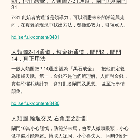
動，信任感覺，人類圖7-31通道，閘門7與閘門
31
7-31 創始者的通道是領導力，可以洞悉未來的潮流與走
向，在複雜的現況中找出方法，發揮影響力，引領眾人。
hd.iself.uk/content/3481
人類圖2-14通道，煉金術通道，閘門2，閘門
14，真正用法
一般人類圖把2-14通道 說為「黑石成金」，把他們定義
為賺錢天賦。第一，金錢不是他們所理解。人面對金錢，
貪婪恐懼我執計算，會打亂各閘門及思想。 甚至把事情
顛倒。
hd.iself.uk/content/3480
人類圖 輪迴交叉 右角度之計劃
閘門16當小心謹慎，防範於未焉，會看人微頭眼額，小心
做準備才能輕鬆。博取人認同、小心得失人。 同時9會針