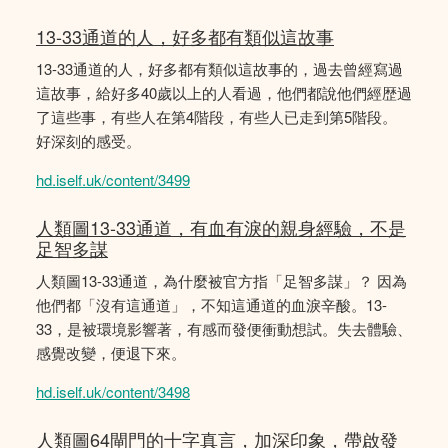
13-33通道的人，好多都有類似這故事
13-33通道的人，好多都有類似這故事的，過去曾經寫過
這故事，給好多40歲以上的人看過，他們都說他們經歴過
了這些事，有些人在第4階段，有些人已走到第5階段。
好深刻的感受。
hd.iself.uk/content/3499
人類圖13-33通道，有血有淚的親身經驗，不是
足智多謀
人類圖13-33通道，為什麼被官方指「足智多謀」？ 因為
他們都「沒有這通道」，不知這通道的血淚辛酸。13-
33，是被環境影響著，有感而發便衝動想試。失去體驗、
感覺改變，便退下來。
hd.iself.uk/content/3498
人類圖64閘門的十字真言，加深印象，帶啟發