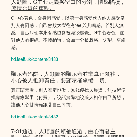
人類圖，G中心定義與空白的分別，情感解讀，
感情合盤的重點。
G中心著色，會身同感受，以第一身感受代入他人感受當
別人有同感，自己會放大嚮往有feel與共鳴感。若別人無
感，自己即使本來有感也會被減淡感覺。G中心著色，面
對他人的拒絕、不接納時，會加一分被忽略、失望、空虛
感。
hd.iself.uk/content/3483
顯示者陷阱，人類圖的顯示者並非真正領袖，
小心被人推卸責任，要顯示者承擔一切。
真正顯示者，別人否定也做，無錢便找人集資，無技術便
找專家幫手（付費），說話實際地說服人相信自己所想，
讓他人心甘情願跟著自己向前。
hd.iself.uk/content/3482
7-31通道，人類圖的領袖通道，由心而發主