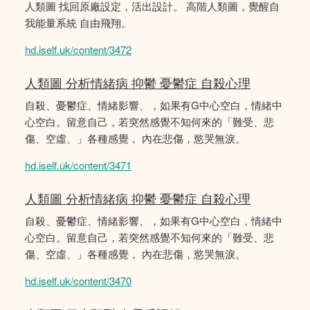
人類圖 找回原廠設定，活出設計。 高階人類圖，覺醒自
我能量系統 自由飛翔。
hd.iself.uk/content/3472
人類圖 分析情緒病 抑鬱 憂鬱症 自殺心理
自殺、憂鬱症、情緒影響、，如果有G中心空白，情緒中
心空白。留意自己，若突然感覺不知何來的「難受、悲
傷、空虛、」各種感覺， 內在悲傷，慾哭無淚。
hd.iself.uk/content/3471
人類圖 分析情緒病 抑鬱 憂鬱症 自殺心理
自殺、憂鬱症、情緒影響、，如果有G中心空白，情緒中
心空白。留意自己，若突然感覺不知何來的「難受、悲
傷、空虛、」各種感覺， 內在悲傷，慾哭無淚。
hd.iself.uk/content/3470