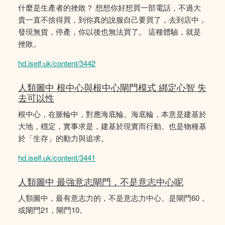
什麼是生產者的挫敗？ 想想你好想買一部電話，不過大
貴一直不捨得買，到你真的說服自己要買了，去到店中，
發現無貨，停產，你以後也無法買了。 這種體驗，就是
挫敗。
hd.iself.uk/content/3442
人類圖中 根中心與根中心閘門模式 綁定心智 失
去可以性
根中心，在脈輪中，對應海底輪。海底輪，本意是建基於
大地，穩定，實事求是，建基於現實而行動。也是物種基
於「生存」的動力與追求。
hd.iself.uk/content/3441
人類圖中 最強意志閘門，不是意志中心呢
人類圖中，最有意志力的，不是意志力中心。是閘門60，
或閘門21，閘門10。