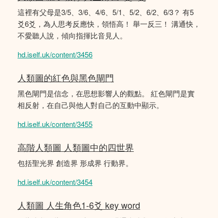
這裡有父母是3/5、3/6、4/6、5/1、5/2、6/2、6/3？ 有5
爻6爻，為人思考反應快，領悟高！ 舉一反三！ 溝通快，
不愛聽人說，傾向指揮比音見人。
hd.iself.uk/content/3456
人類圖的紅色與黑色閘門
黑色閘門是信念，在思想影響人的觀點。 紅色閘門是實
相反射，在自己與他人對自己的互動中顯示。
hd.iself.uk/content/3455
高階人類圖 人類圖中的四世界
包括聖光界 創造界 形成界 行動界。
hd.iself.uk/content/3454
人類圖 人生角色1-6爻 key word