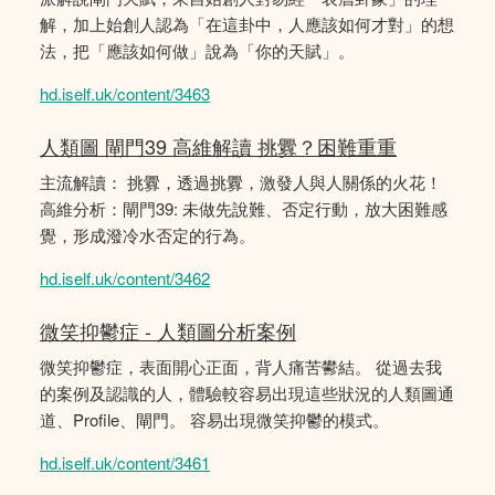
解，加上始創人認為「在這卦中，人應該如何才對」的想
法，把「應該如何做」說為「你的天賦」。
hd.iself.uk/content/3463
人類圖 閘門39 高維解讀 挑釁？困難重重
主流解讀： 挑釁，透過挑釁，激發人與人關係的火花！
高維分析：閘門39: 未做先說難、否定行動，放大困難感
覺，形成潑冷水否定的行為。
hd.iself.uk/content/3462
微笑抑鬱症 - 人類圖分析案例
微笑抑鬱症，表面開心正面，背人痛苦鬰結。 從過去我
的案例及認識的人，體驗較容易出現這些狀況的人類圖通
道、Profile、閘門。 容易出現微笑抑鬱的模式。
hd.iself.uk/content/3461