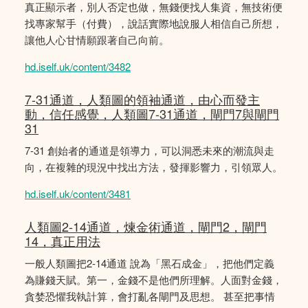
真正顯示者，別人否定也做，無錢便找人集資，無技術便
找專家幫手（付費），說話實際地說服人相信自己所想，
讓他人心甘情願跟著自己向前。
hd.iself.uk/content/3482
7-31通道，人類圖的領袖通道，由心而發主
動，信任感覺，人類圖7-31通道，閘門7與閘門
31
7-31 創始者的通道是領導力，可以洞悉未來的潮流與走
向，在複雜的現況中找出方法，發揮影響力，引領眾人。
hd.iself.uk/content/3481
人類圖2-14通道，煉金術通道，閘門2，閘門
14，真正用法
一般人類圖把2-14通道 說為「黑石成金」，把他們定義
為賺錢天賦。第一，金錢不是他們所理解。人面對金錢，
貪婪恐懼我執計算，會打亂各閘門及思想。 甚至把事情