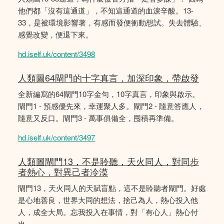
他們都「沒有這通道」，不知這通道的血淚辛酸。13-
33，是被環境影響著，有感而發便衝動想試。失去體驗、
感覺改變，便退下來。
hd.iself.uk/content/3498
人類圖64閘門的十字真言，加深印象，帶啟發
全新編寫的64閘門10字金句，10字真言，印象與啟示。
閘門1 - 預感優先來，幸運聚人多。閘門2 - 隨意答應人，
隨意又反口。閘門3 - 萬事俱備全，囤積再準備。
hd.iself.uk/content/3497
人類圖閘門13，不是聆聽，天火同人，對同步
者熱心，對異己者冷漠
閘門13，天火同人的天賦盲點，這不是聆聽者閘門。好處
是心地善良，世界大同的想法，捨己為人，熱心投入他
人，成全大局。忘我投入在事情，對「有心人」熱心付
出。