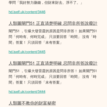
學問「我好努力賺錢，但財來財去。淨不了。」
hd.iself.uk/content/3446
人類圖閘門51 正直清楚明確 忌問非所答說廢計
閘門51 ，引爆大發雷霆的原因是問非所答！ 如果閘門51
問「何時有、何時完成」 只須要回答「時間」 沒有「時
間」答案！ 只須回答「未有答案」
hd.iself.uk/content/3445
人類圖閘門51 正直清楚明確 忌問非所答說廢計
閘門51 ，引爆大發雷霆的原因是問非所答！ 如果閘門51
問「何時有、何時完成」 只須要回答「時間」 沒有「時
間」答案！ 只須回答「未有答案」
hd.iself.uk/content/3444
人類圖不教你的財富秘密