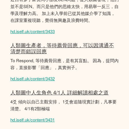
並不是SEN。而只是他們的思維太快，用易舉一反三，自
學及理解力高。 加上未入學前已從其他媒介學了知識，
在課室重複現聽，覺得無興趣及浪費時間。
hd.iself.uk/content/3433
人類圖生產者，等待薦骨回應，可以因溝通不
清楚而錯誤回應
To Respond, 等待薦骨回應，是有其盲點。 因為，提問內
容，直接影響「回應」，真實例子。
hd.iself.uk/content/3432
人類圖中人生角色 4/1人 詳細解讀相處之道
4爻 傾向以自己主觀安排， 1爻會追隨現實計劃，凡事要
清楚。 4/1有2類極端
hd.iself.uk/content/3431