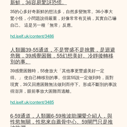
新鮮，36容易驚訝恐慌。
35的心多好奇新鮮的想法多，自然多變無常。36小事大
驚小怪，小問題說得嚴重，好像常常有災禍，其實自己嚇
自己。 這是另一種「無常」反應。
hd.iself.uk/content/3486
人類圖39-55通道，不是豐盛不是挑釁，是迴避
危難，39感覺困難，55幻想美好。冷靜後轉移
別的事。
39感覺困難時，55會放大「其他事更豐盛美好一定
得。」 使自己轉移別的事。但當55說一定做到時，面對
現實，39又回應困難無法做到而停下。形成不斷別的事說
得澎湃，眼前事放大困難而逃離。
hd.iself.uk/content/3485
6-59通道，人類圖6-59推波助瀾愛介紹人，與
性慾無關，性慾來自薦骨中心。59閘門只是推