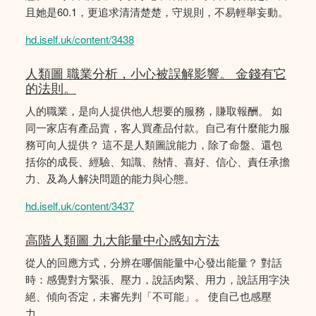
且她是60.1，更追求清清楚楚，守規則，不易輕舉妄動。
hd.iself.uk/content/3438
人類圖 職業分析，小心被誤解影響。 金錢有它
的法則。
人的職業，是向人提供他人想要的服務，賺取報酬。 如
同一家店有產品賣，客人買產品付款。自己有什麼能力服
務可向人提供？ 這不是人類圖說能力，除了命盤、還包
括你的成長、經驗、知識、熱情、喜好、信心、責任承擔
力、及為人解決問題的能力與心態。
hd.iself.uk/content/3437
高階人類圖 九大能量中心感知方法
從人的回應方式，分辨在哪個能量中心發出能量？ 對話
時：感覺對方緊張、壓力，說話肉緊、用力，說話用字決
絕、傾向否定，未審先判「不可能」。 使自己也感壓
力。