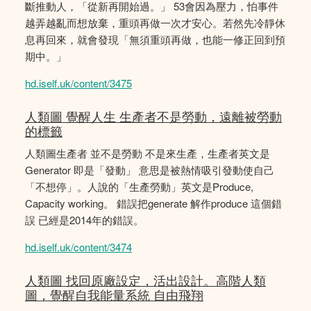
斷推動人，「從新再開始過。」 53會因為壓力，怕事件
越弄越亂而想放棄，重頭再做一次才安心。若然先冷靜休
息再回來，就會發現「無須重頭再做，也能一修正回到預
期中。」
hd.iself.uk/content/3475
人類圖 覺醒人生 生產者不是勞動，遠離被勞動
的標籤
人類圖生產者 並不是勞動 不是來生產，生產者英文是
Generator 即是「發動」 意思是被熱情吸引發動使自己
「不想停」。人說的「生產勞動」英文是Produce,
Capacity working。 錯誤把generate 解作produce 這個錯
誤 已經是2014年的錯誤。
hd.iself.uk/content/3474
人類圖 找回原廠設定，活出設計。高階人類
圖，覺醒自我能量系統 自由飛翔