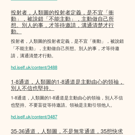
投射者，人類圖的投射者定義，是不宜「衝
動」，被說錯「不能主動」，主動做自己所
想。別人的事，才等待邀請，溝通清楚才行
動。
投射者，人類圖的投射者定義，是不宜「衝動」，被說錯
「不能主動」，主動做自己所想。別人的事，才等待邀
請，溝通清楚才行動。
hd.iself.uk/content/3488
1-8通道，人類圖的1-8通道是主動由心的領䄂，
別人不信也堅持。
1-8通道，人類圖的1-8通道是主動由心的領䄂，別人不信
也堅持。不要盲從等待邀請。領袖是主動引領他人。
hd.iself.uk/content/3487
35-36通道，人類圖，不是無常通道，35想快求