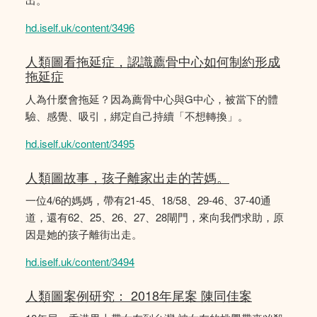
hd.iself.uk/content/3496
人類圖看拖延症，認識薦骨中心如何制約形成
拖延症
人為什麼會拖延？因為薦骨中心與G中心，被當下的體
驗、感覺、吸引，綁定自己持續「不想轉換」。
hd.iself.uk/content/3495
人類圖故事，孩子離家出走的苦媽。
一位4/6的媽媽，帶有21-45、18/58、29-46、37-40通
道，還有62、25、26、27、28閘門，來向我們求助，原
因是她的孩子離街出走。
hd.iself.uk/content/3494
人類圖案例研究： 2018年尾案 陳同佳案