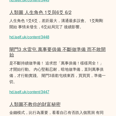
人類圖 人生角色 1爻與6爻 6/2
人生角色 1爻6爻，差距最大，溝通最多誤會。 1爻剛剛
開始 事情未發生，6爻結局完了 後續影響。
hd.iself.uk/content/3448
閘門3 水雷屯 萬事要俱備 不斷做準備 而不敢開
始
是不斷持續做準備！ 追求想「萬事俱備！樣樣周全！」
才開始行動。 內心堅毅忍耐，暗地做準備，直到萬事俱
備，才行動實踐。 閘門3喜歡屯積東西，買買買，準備一
切。
hd.iself.uk/content/3447
人類圖不教你的財富秘密
金錢模式，比行為重要，看看自己有否跌入個黑洞 有同