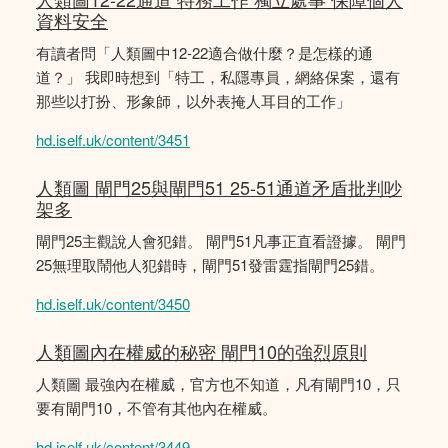
資料安全
有讀者問「人類圖中12-22適合做什麼？是怎樣的通
道？」 我即時想到「特工，私隱專員，網絡保案，還有
那些以打扮、形象師，以外表掩人耳目的工作」
hd.iself.uk/content/3451
人類圖 閘門25與閘門51 25-51通道矛盾批判吵
架多
閘門25主觀說人會犯錯。 閘門51凡事正直看證據。 閘門
25無理取鬧他人犯錯時，閘門51發雷霆指閘門25錯。
hd.iself.uk/content/3450
人類圖內在權威的秘密 閘門10的強烈原則
人類圖 最強內在權威，官方也不知道，凡有閘門10，只
要有閘門10，不管有其他內在權威。
hd.iself.uk/content/3449