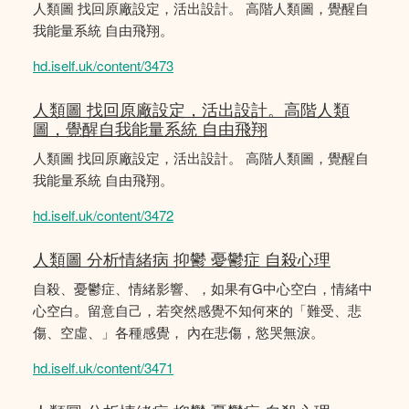
人類圖 找回原廠設定，活出設計。 高階人類圖，覺醒自
我能量系統 自由飛翔。
hd.iself.uk/content/3473
人類圖 找回原廠設定，活出設計。高階人類
圖，覺醒自我能量系統 自由飛翔
人類圖 找回原廠設定，活出設計。 高階人類圖，覺醒自
我能量系統 自由飛翔。
hd.iself.uk/content/3472
人類圖 分析情緒病 抑鬱 憂鬱症 自殺心理
自殺、憂鬱症、情緒影響、，如果有G中心空白，情緒中
心空白。留意自己，若突然感覺不知何來的「難受、悲
傷、空虛、」各種感覺， 內在悲傷，慾哭無淚。
hd.iself.uk/content/3471