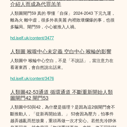
介紹人而成為代罪羔羊
人類圖閘門59 真的 學懂「自保」 2024-2043 下元九運，
離為火 離中虛，很多外表美麗 內裡敗壞爛爆的事，也很
多騙局。閘門59，小心被推入人禍。
hd.iself.uk/content/3477
人類圖 喉嚨中心未定義 空白中心 喉輪的影響
人類圖中 喉輪中心空白，不是「不說話」，當注意力在
看著東西，會自然說出話來。
hd.iself.uk/content/3476
人類圖42-53通道 循環通道 不斷重新開始人類
圖閘門42 閘門53
人類圖中53與42，為什麼是循理？是因為這2個閘門會不
斷推動人，「從新再開始過。」 53會因為壓力，怕事件
越弄越亂而想放棄，重頭再做一次才安心。若然先冷靜休