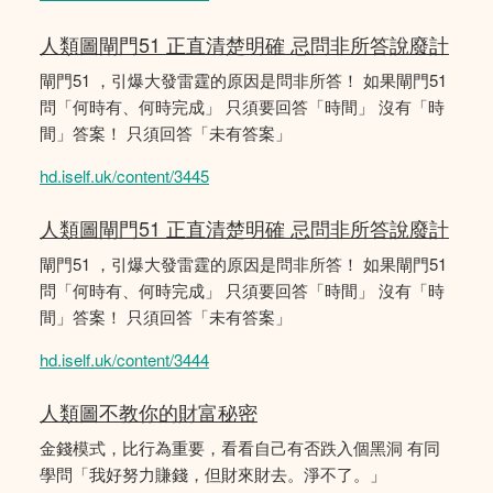
人類圖閘門51 正直清楚明確 忌問非所答說廢計
閘門51 ，引爆大發雷霆的原因是問非所答！ 如果閘門51
問「何時有、何時完成」 只須要回答「時間」 沒有「時
間」答案！ 只須回答「未有答案」
hd.iself.uk/content/3445
人類圖閘門51 正直清楚明確 忌問非所答說廢計
閘門51 ，引爆大發雷霆的原因是問非所答！ 如果閘門51
問「何時有、何時完成」 只須要回答「時間」 沒有「時
間」答案！ 只須回答「未有答案」
hd.iself.uk/content/3444
人類圖不教你的財富秘密
金錢模式，比行為重要，看看自己有否跌入個黑洞 有同
學問「我好努力賺錢，但財來財去。淨不了。」