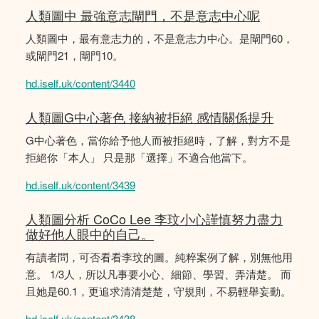
人類圖中 最強意志閘門，不是意志中心呢
人類圖中，最有意志力的，不是意志力中心。是閘門60，
或閘門21，閘門10。
hd.iself.uk/content/3440
人類圖G中心著色 接納被拒絕 感情關係提升
G中心著色，當你給予他人而被拒絕時，了解，對方不是
拒絕你「本人」 只是那「選擇」不適合他當下。
hd.iself.uk/content/3439
人類圖分析 CoCo Lee 李玟小心謹慎努力盡力
做好他人眼中的自己。
有讀者問，可否看看李玟的圖。純粹案例了解，別無他用
意。 1/3人，所以凡事要小心、細節、學習、弄清楚。 而
且她是60.1，更追求清清楚楚，守規則，不易輕舉妄動。
hd.iself.uk/content/3438