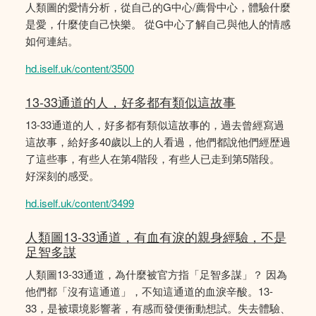
人類圖的愛情分析，從自己的G中心/薦骨中心，體驗什麼
是愛，什麼使自己快樂。 從G中心了解自己與他人的情感
如何連結。
hd.iself.uk/content/3500
13-33通道的人，好多都有類似這故事
13-33通道的人，好多都有類似這故事的，過去曾經寫過
這故事，給好多40歲以上的人看過，他們都說他們經歴過
了這些事，有些人在第4階段，有些人已走到第5階段。
好深刻的感受。
hd.iself.uk/content/3499
人類圖13-33通道，有血有淚的親身經驗，不是
足智多謀
人類圖13-33通道，為什麼被官方指「足智多謀」？ 因為
他們都「沒有這通道」，不知這通道的血淚辛酸。13-
33，是被環境影響著，有感而發便衝動想試。失去體驗、