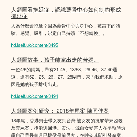
人類圖看拖延症，認識薦骨中心如何制約形成
拖延症
人為什麼會拖延？因為薦骨中心與G中心，被當下的體
驗、感覺、吸引，綁定自己持續「不想轉換」。
hd.iself.uk/content/3495
人類圖故事，孩子離家出走的苦媽。
一位4/6的媽媽，帶有21-45、18/58、29-46、37-40通
道，還有62、25、26、27、28閘門，來向我們求助，原
因是她的孩子離街出走。
hd.iself.uk/content/3494
人類圖案例研究： 2018年尾案 陳同佳案
18年尾，香港男士帶女友到台灣 被女友的挑釁帶來凶殺
及棄屍案，後潛逃回港。案法，源自女受害人在爭執時透
露自己早幾個月已懷孕是前男友，在吵架其間引發命案。