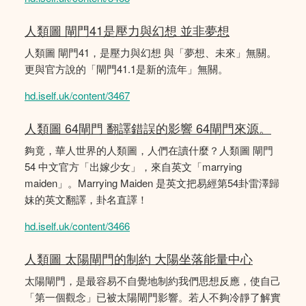
人類圖 閘門41是壓力與幻想 並非夢想
人類圖 閘門41，是壓力與幻想 與「夢想、未來」無關。
更與官方說的「閘門41.1是新的流年」無關。
hd.iself.uk/content/3467
人類圖 64閘門 翻譯錯誤的影響 64閘門來源。
夠竟，華人世界的人類圖，人們在讀什麼？人類圖 閘門
54 中文官方「出嫁少女」，來自英文「marrying
maiden」。Marrying Maiden 是英文把易經第54卦雷澤歸
妹的英文翻譯，卦名直譯！
hd.iself.uk/content/3466
人類圖 太陽閘門的制約 大陽坐落能量中心
太陽閘門，是最容易不自覺地制約我們思想反應，使自己
「第一個觀念」已被太陽閘門影響。若人不夠冷靜了解實