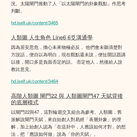
況。太陽閘門推動了人「以太陽閘門的卦象觀點」作思考
判斷。
hd.iself.uk/content/3465
人類圖 人生角色 Line6 6爻溝通學
因為居安思危，擔心未來物極必反， 他們會未聽清楚對
方說話，便自以為明白，現在觀點還未說，便扯開話題講
以後，開口多是負面否定的話。 否定他人，然後給人說
教比意見。
hd.iself.uk/content/3464
高階人類圖 閘門22 與 人類圖閘門47 天賦背後
的底層模式
以閘門22與47，這對輪迴交叉組合為參考。人類圖，舊
派解說閘門天賦，來自始創人對易經「表層卦象」的理
解，加上始創人認為「在這卦中，人應該如何才對」的想
法，把「應該如何做」說為「你的天賦」。