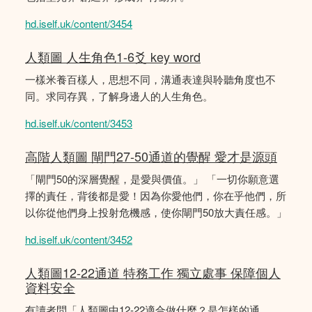
hd.iself.uk/content/3454
人類圖 人生角色1-6爻 key word
一樣米養百樣人，思想不同，溝通表達與聆聽角度也不
同。求同存異，了解身邊人的人生角色。
hd.iself.uk/content/3453
高階人類圖 閘門27-50通道的覺醒 愛才是源頭
「閘門50的深層覺醒，是愛與價值。」 「一切你願意選
擇的責任，背後都是愛！因為你愛他們，你在乎他們，所
以你從他們身上投射危機感，使你閘門50放大責任感。」
hd.iself.uk/content/3452
人類圖12-22通道 特務工作 獨立處事 保障個人
資料安全
有讀者問「人類圖中12-22適合做什麼？是怎樣的通