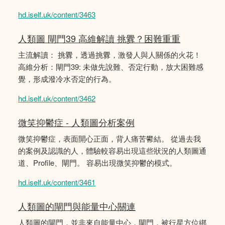
hd.iself.uk/content/3463
人類圖 閘門39 高維解讀 挑釁？困難重重
主流解讀： 挑釁，透過挑釁，激發人與人關係的火花！
高維分析：閘門39: 未做先說難、否定行動，放大困難感
覺，形成潑冷水否定的行為。
hd.iself.uk/content/3462
微笑抑鬱症 - 人類圖分析案例
微笑抑鬱症，表面開心正面，背人痛苦鬰結。 從過去我
的案例及認識的人，體驗較容易出現這些狀況的人類圖通
道、Profile、閘門。 容易出現微笑抑鬱的模式。
hd.iself.uk/content/3461
人類圖的閘門與能量中心關連
人類圖的閘門，並非來自能量中心，閘門，被行星方位綁