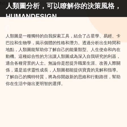
人類圖分析，可以瞭解你的決策風格，
hd.iself.uk
HUMANDESIGN
人類圖是一種獨特的自我探索工具，結合了占星學、易經、卡
巴拉和生物學，揭示個體的性格和潛力。透過分析出生時間和
地點，人類圖能幫助你了解自己的能量類型、人生使命和內在
動機。這種綜合性的方法讓人類圖成為深入自我研究的利器，
適合各種背景的人士。無論你是想提升職業生涯、改善人際關
係，還是追求靈性成長，人類圖都能提供寶貴的見解和指導。
了解自己的獨特特質，將為你開啟新的思維和行動路徑，幫助
你在生活中做出更明智的選擇。