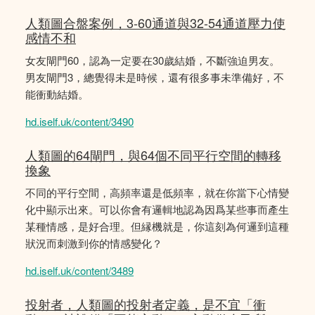
人類圖合盤案例，3-60通道與32-54通道壓力使
感情不和
女友閘門60，認為一定要在30歲結婚，不斷強迫男友。
男友閘門3，總覺得未是時候，還有很多事未準備好，不
能衝動結婚。
hd.iself.uk/content/3490
人類圖的64閘門，與64個不同平行空間的轉移
換象
不同的平行空間，高頻率還是低頻率，就在你當下心情變
化中顯示出來。可以你會有邏輯地認為因爲某些事而產生
某種情感，是好合理。但縁機就是，你這刻為何邏到這種
狀況而刺激到你的情感變化？
hd.iself.uk/content/3489
投射者，人類圖的投射者定義，是不宜「衝