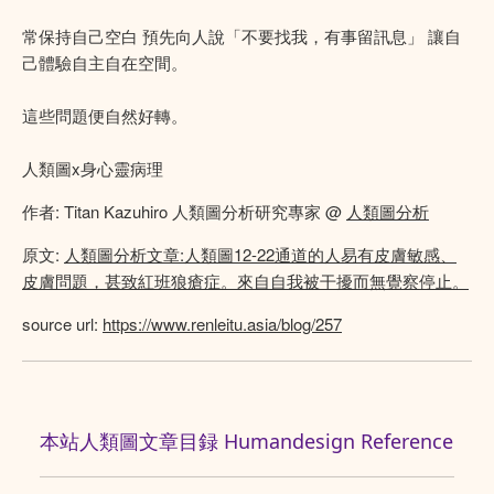
常保持自己空白 預先向人說「不要找我，有事留訊息」 讓自
己體驗自主自在空間。
這些問題便自然好轉。
人類圖x身心靈病理
作者: Titan Kazuhiro 人類圖分析研究專家 @
人類圖分析
原文:
人類圖分析文章:人類圖12-22通道的人易有皮膚敏感、
皮膚問題，甚致紅班狼瘡症。來自自我被干擾而無覺察停止。
source url:
https://www.renleitu.asia/blog/257
本站人類圖文章目録 Humandesign Reference