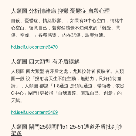
人類圖 分析情緒病 抑鬱 憂鬱症 自殺心理
自殺、憂鬱症、情緒影響、，如果有G中心空白，情緒中
心空白。留意自己，若突然感覺不知何來的「難受、悲
傷、空虛、」各種感覺， 內在悲傷，慾哭無淚。
hd.iself.uk/content/3470
人類圖 四大類型 有矛盾誤解
人類圖 四大類型 有矛盾之處，尤其投射者 反映者。人類
圖一般 說「投射者天生不能主動，無動力，只好待待邀
請」，人類圖 卻說「1-8通道 是領袖通道，帶領者，依從
G中心」閘門1更被指「自我表達、表現自己、創意」的
天賦。
hd.iself.uk/content/3469
人類圖 閘門25與閘門51 25-51通道矛盾批判吵
架多