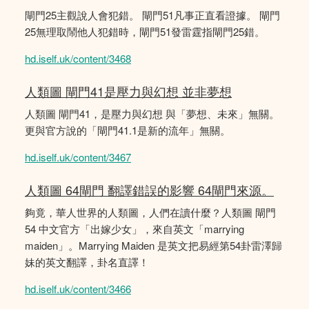
閘門25主觀說人會犯錯。 閘門51凡事正直看證據。 閘門
25無理取鬧他人犯錯時，閘門51發雷霆指閘門25錯。
hd.iself.uk/content/3468
人類圖 閘門41是壓力與幻想 並非夢想
人類圖 閘門41，是壓力與幻想 與「夢想、未來」無關。
更與官方說的「閘門41.1是新的流年」無關。
hd.iself.uk/content/3467
人類圖 64閘門 翻譯錯誤的影響 64閘門來源。
夠竟，華人世界的人類圖，人們在讀什麼？人類圖 閘門
54 中文官方「出嫁少女」，來自英文「marrying
maiden」。Marrying Maiden 是英文把易經第54卦雷澤歸
妹的英文翻譯，卦名直譯！
hd.iself.uk/content/3466