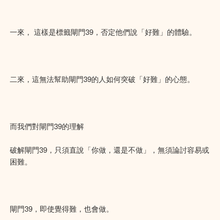
一來， 這樣是標籤閘門39，否定他們說「好難」的體驗。
二來，這無法幫助閘門39的人如何突破「好難」的心態。
而我們對閘門39的理解
破解閘門39，只須直說「你做，還是不做」，無須論討容易或
困難。
閘門39，即使覺得難，也會做。