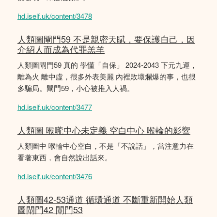
hd.iself.uk/content/3478
人類圖閘門59 不是親密天賦，要保護自己，因
介紹人而成為代罪羔羊
人類圖閘門59 真的 學懂「自保」 2024-2043 下元九運，
離為火 離中虛，很多外表美麗 內裡敗壞爛爆的事，也很
多騙局。閘門59，小心被推入人禍。
hd.iself.uk/content/3477
人類圖 喉嚨中心未定義 空白中心 喉輪的影響
人類圖中 喉輪中心空白，不是「不說話」，當注意力在
看著東西，會自然說出話來。
hd.iself.uk/content/3476
人類圖42-53通道 循環通道 不斷重新開始人類
圖閘門42 閘門53