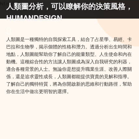
人類圖分析，可以瞭解你的決策風格，
hd.iself.uk
HUMANDESIGN
人類圖是一種獨特的自我探索工具，結合了占星學、易經、卡
巴拉和生物學，揭示個體的性格和潛力。透過分析出生時間和
地點，人類圖能幫助你了解自己的能量類型、人生使命和內在
動機。這種綜合性的方法讓人類圖成為深入自我研究的利器，
適合各種背景的人士。無論你是想提升職業生涯、改善人際關
係，還是追求靈性成長，人類圖都能提供寶貴的見解和指導。
了解自己的獨特特質，將為你開啟新的思維和行動路徑，幫助
你在生活中做出更明智的選擇。