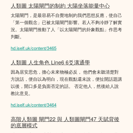
人類圖 太陽閘門的制約 大陽坐落能量中心
太陽閘門，是最容易不自覺地制約我們思想反應，使自己
「第一個觀念」已被太陽閘門影響。若人不夠冷靜了解實
況。太陽閘門推動了人「以太陽閘門的卦象觀點」作思考
判斷。
hd.iself.uk/content/3465
人類圖 人生角色 Line6 6爻溝通學
因為居安思危，擔心未來物極必反， 他們會未聽清楚對
方說話，便自以為明白，現在觀點還未說，便扯開話題講
以後，開口多是負面否定的話。 否定他人，然後給人說
教比意見。
hd.iself.uk/content/3464
高階人類圖 閘門22 與 人類圖閘門47 天賦背後
的底層模式