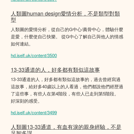
人類圖human design愛情分析，不是類型對類
型
人類圖的愛情分析，從自己的G中心/薦骨中心，體驗什麼
是愛，什麼使自己快樂。 從G中心了解自己與他人的情感
如何連結。
hd.iself.uk/content/3500
13-33通道的人，好多都有類似這故事
13-33通道的人，好多都有類似這故事的，過去曾經寫過
這故事，給好多40歲以上的人看過，他們都說他們經歴過
了這些事，有些人在第4階段，有些人已走到第5階段。
好深刻的感受。
hd.iself.uk/content/3499
人類圖13-33通道，有血有淚的親身經驗，不是
足智多謀