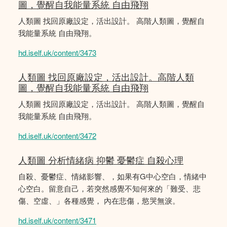
圖，覺醒自我能量系統 自由飛翔
人類圖 找回原廠設定，活出設計。 高階人類圖，覺醒自
我能量系統 自由飛翔。
hd.iself.uk/content/3473
人類圖 找回原廠設定，活出設計。高階人類
圖，覺醒自我能量系統 自由飛翔
人類圖 找回原廠設定，活出設計。 高階人類圖，覺醒自
我能量系統 自由飛翔。
hd.iself.uk/content/3472
人類圖 分析情緒病 抑鬱 憂鬱症 自殺心理
自殺、憂鬱症、情緒影響、，如果有G中心空白，情緒中
心空白。留意自己，若突然感覺不知何來的「難受、悲
傷、空虛、」各種感覺， 內在悲傷，慾哭無淚。
hd.iself.uk/content/3471