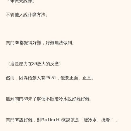
「未做先說難」
不管他人說什麼方法。
閘門39都覺得好難，好難無法做到。
（這是壓力在39放大的反應）
然而，因為始創人有25-51，他要正面、正直。
聽到閘門39未了解便不斷潑冷水說好難好難。
閘門39說好難，對Ra Uru Hu來說就是「潑冷水、挑釁！ 」