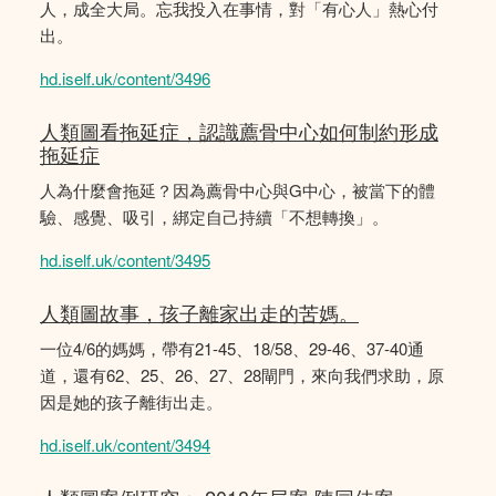
人，成全大局。忘我投入在事情，對「有心人」熱心付
出。
hd.iself.uk/content/3496
人類圖看拖延症，認識薦骨中心如何制約形成
拖延症
人為什麼會拖延？因為薦骨中心與G中心，被當下的體
驗、感覺、吸引，綁定自己持續「不想轉換」。
hd.iself.uk/content/3495
人類圖故事，孩子離家出走的苦媽。
一位4/6的媽媽，帶有21-45、18/58、29-46、37-40通
道，還有62、25、26、27、28閘門，來向我們求助，原
因是她的孩子離街出走。
hd.iself.uk/content/3494