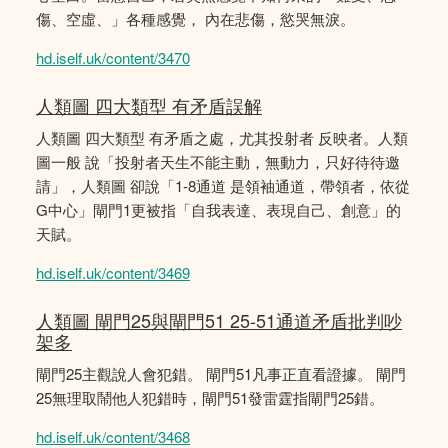
傷、空虛、」各種感覺， 內在悲傷，慾哭無淚。
hd.iself.uk/content/3470
人類圖 四大類型 有矛盾誤解
人類圖 四大類型 有矛盾之處，尤其投射者 反映者。人類
圖一般 說「投射者天生不能主動，無動力，只好待待邀
請」，人類圖 卻說「1-8通道 是領袖通道，帶領者，依從
G中心」閘門1更被指「自我表達、表現自己、創意」的
天賦。
hd.iself.uk/content/3469
人類圖 閘門25與閘門51 25-51通道矛盾批判吵
架多
閘門25主觀說人會犯錯。 閘門51凡事正直看證據。 閘門
25無理取鬧他人犯錯時，閘門51發雷霆指閘門25錯。
hd.iself.uk/content/3468