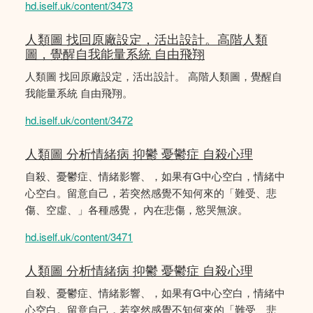
hd.iself.uk/content/3473
人類圖 找回原廠設定，活出設計。高階人類
圖，覺醒自我能量系統 自由飛翔
人類圖 找回原廠設定，活出設計。 高階人類圖，覺醒自
我能量系統 自由飛翔。
hd.iself.uk/content/3472
人類圖 分析情緒病 抑鬱 憂鬱症 自殺心理
自殺、憂鬱症、情緒影響、，如果有G中心空白，情緒中
心空白。留意自己，若突然感覺不知何來的「難受、悲
傷、空虛、」各種感覺， 內在悲傷，慾哭無淚。
hd.iself.uk/content/3471
人類圖 分析情緒病 抑鬱 憂鬱症 自殺心理
自殺、憂鬱症、情緒影響、，如果有G中心空白，情緒中
心空白。留意自己，若突然感覺不知何來的「難受、悲