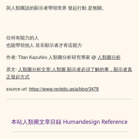
與人類圖說的顯示者帶領世界 發起行動 是無關。
任何有能力的人
也能帶領他人 並非顯示者才有這能力
作者: Titan Kazuhiro 人類圖分析研究專家 @
人類圖分析
原文:
人類圖分析文章:人類圖 顯示者必須了解的事，顯示者真
正發起方式
source url:
https://www.renleitu.asia/blog/3478
本站人類圖文章目録 Humandesign Reference