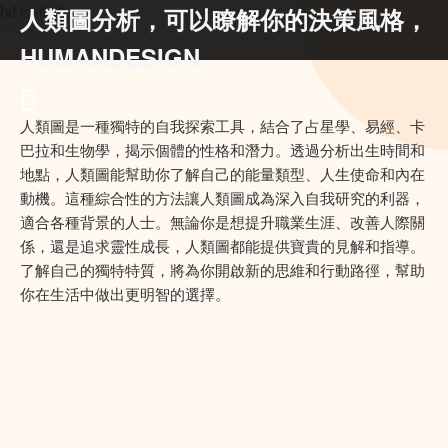
人類圖分析，可以瞭解你的決策風格，
hd.iself.uk
HUMANDESIGN
人類圖是一種獨特的自我探索工具，結合了占星學、易經、卡
巴拉和生物學，揭示個體的性格和潛力。透過分析出生時間和
地點，人類圖能幫助你了解自己的能量類型、人生使命和內在
動機。這種綜合性的方法讓人類圖成為深入自我研究的利器，
適合各種背景的人士。無論你是想提升職業生涯、改善人際關
係，還是追求靈性成長，人類圖都能提供寶貴的見解和指導。
了解自己的獨特特質，將為你開啟新的思維和行動路徑，幫助
你在生活中做出更明智的選擇。