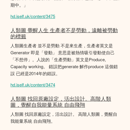
期中。」
hd.iself.uk/content/3475
人類圖 覺醒人生 生產者不是勞動，遠離被勞動
的標籤
人類圖生產者 並不是勞動 不是來生產，生產者英文是
Generator 即是「發動」 意思是被熱情吸引發動使自己
「不想停」。人說的「生產勞動」英文是Produce,
Capacity working。 錯誤把generate 解作produce 這個錯
誤 已經是2014年的錯誤。
hd.iself.uk/content/3474
人類圖 找回原廠設定，活出設計。高階人類
圖，覺醒自我能量系統 自由飛翔
人類圖 找回原廠設定，活出設計。 高階人類圖，覺醒自
我能量系統 自由飛翔。