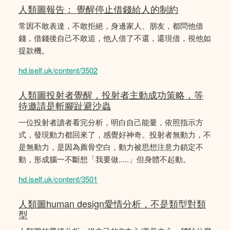
人類圖報告： 覺醒停止借錢給人的制約
常因不敢表達，不敢拒絕，身邊家人、朋友，都問他借
錢，借錢後自己不敢追，他人借了不還，還現借，視他如
提款機。
hd.iself.uk/content/3502
人類圖投射者覺醒，投射者主動成功策略，等
待邀請是斬腳趾避沙蟲
一位投射者讀者看完分析，明白自己能量，依照指示方
式，發現動力都回來了，感覺好神奇。投射者無動力，不
是無動力，是因為薦骨空白，動力被思想注意力鎖定不
動，形成腦一不斷想「我要做.....」但身體不起動。
hd.iself.uk/content/3501
人類圖human design愛情分析，不是類型對類
型