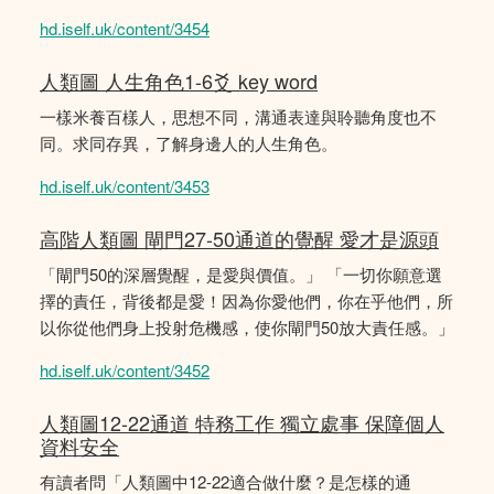
hd.iself.uk/content/3454
人類圖 人生角色1-6爻 key word
一樣米養百樣人，思想不同，溝通表達與聆聽角度也不
同。求同存異，了解身邊人的人生角色。
hd.iself.uk/content/3453
高階人類圖 閘門27-50通道的覺醒 愛才是源頭
「閘門50的深層覺醒，是愛與價值。」 「一切你願意選
擇的責任，背後都是愛！因為你愛他們，你在乎他們，所
以你從他們身上投射危機感，使你閘門50放大責任感。」
hd.iself.uk/content/3452
人類圖12-22通道 特務工作 獨立處事 保障個人
資料安全
有讀者問「人類圖中12-22適合做什麼？是怎樣的通