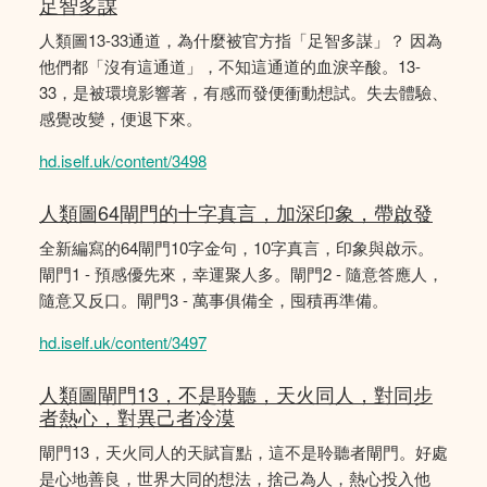
足智多謀
人類圖13-33通道，為什麼被官方指「足智多謀」？ 因為
他們都「沒有這通道」，不知這通道的血淚辛酸。13-
33，是被環境影響著，有感而發便衝動想試。失去體驗、
感覺改變，便退下來。
hd.iself.uk/content/3498
人類圖64閘門的十字真言，加深印象，帶啟發
全新編寫的64閘門10字金句，10字真言，印象與啟示。
閘門1 - 預感優先來，幸運聚人多。閘門2 - 隨意答應人，
隨意又反口。閘門3 - 萬事俱備全，囤積再準備。
hd.iself.uk/content/3497
人類圖閘門13，不是聆聽，天火同人，對同步
者熱心，對異己者冷漠
閘門13，天火同人的天賦盲點，這不是聆聽者閘門。好處
是心地善良，世界大同的想法，捨己為人，熱心投入他