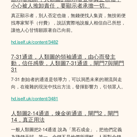
小心被人推卸責任，要顯示者承擔一切。
真正顯示者，別人否定也做，無錢便找人集資，無技術便
找專家幫手（付費），說話實際地說服人相信自己所想，
讓他人心甘情願跟著自己向前。
hd.iself.uk/content/3482
7-31通道，人類圖的領袖通道，由心而發主
動，信任感覺，人類圖7-31通道，閘門7與閘門
31
7-31 創始者的通道是領導力，可以洞悉未來的潮流與走
向，在複雜的現況中找出方法，發揮影響力，引領眾人。
hd.iself.uk/content/3481
人類圖2-14通道，煉金術通道，閘門2，閘門
14，真正用法
一般人類圖把2-14通道 說為「黑石成金」，把他們定義
為賺錢天賦。第一，金錢不是他們所理解。人面對金錢，