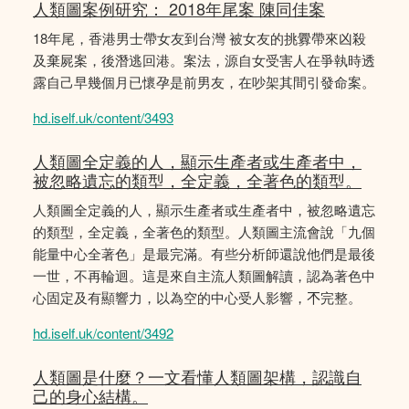
人類圖案例研究： 2018年尾案 陳同佳案
18年尾，香港男士帶女友到台灣 被女友的挑釁帶來凶殺
及棄屍案，後潛逃回港。案法，源自女受害人在爭執時透
露自己早幾個月已懷孕是前男友，在吵架其間引發命案。
hd.iself.uk/content/3493
人類圖全定義的人，顯示生產者或生產者中，
被忽略遺忘的類型，全定義，全著色的類型。
人類圖全定義的人，顯示生產者或生產者中，被忽略遺忘
的類型，全定義，全著色的類型。人類圖主流會說「九個
能量中心全著色」是最完滿。有些分析師還說他們是最後
一世，不再輪迴。這是來自主流人類圖解讀，認為著色中
心固定及有顯響力，以為空的中心受人影響，𣎴完整。
hd.iself.uk/content/3492
人類圖是什麼？一文看懂人類圖架構，認識自
己的身心結構。