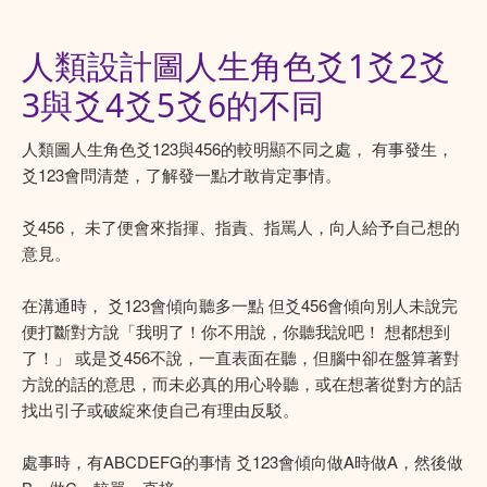
人類設計圖人生角色爻1爻2爻
3與爻4爻5爻6的不同
人類圖人生角色爻123與456的較明顯不同之處， 有事發生，
爻123會問清楚，了解發一點才敢肯定事情。
爻456， 未了便會來指揮、指責、指罵人，向人給予自己想的
意見。
在溝通時， 爻123會傾向聽多一點 但爻456會傾向別人未說完
便打斷對方說「我明了！你不用說，你聽我說吧！ 想都想到
了！」 或是爻456不說，一直表面在聽，但腦中卻在盤算著對
方說的話的意思，而未必真的用心聆聽，或在想著從對方的話
找出引子或破綻來使自己有理由反駁。
處事時，有ABCDEFG的事情 爻123會傾向做A時做A，然後做