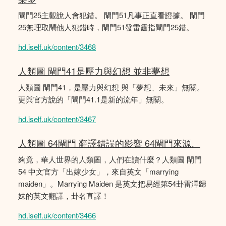
閘門25主觀說人會犯錯。 閘門51凡事正直看證據。 閘門
25無理取鬧他人犯錯時，閘門51發雷霆指閘門25錯。
hd.iself.uk/content/3468
人類圖 閘門41是壓力與幻想 並非夢想
人類圖 閘門41，是壓力與幻想 與「夢想、未來」無關。
更與官方說的「閘門41.1是新的流年」無關。
hd.iself.uk/content/3467
人類圖 64閘門 翻譯錯誤的影響 64閘門來源。
夠竟，華人世界的人類圖，人們在讀什麼？人類圖 閘門
54 中文官方「出嫁少女」，來自英文「marrying
maiden」。Marrying Maiden 是英文把易經第54卦雷澤歸
妹的英文翻譯，卦名直譯！
hd.iself.uk/content/3466