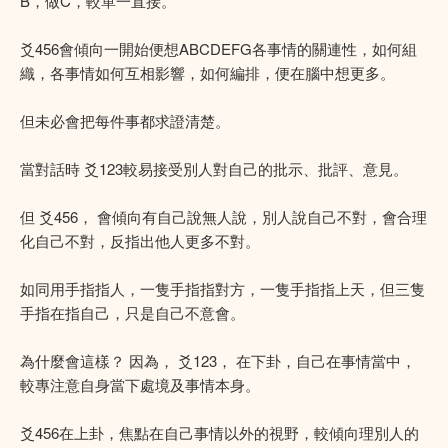
B，做C，較單一直接。
爻456會傾向一開始便想ABCDEFG各事情的關連性，如何組
織，各事情如何互相影響，如何編排，便在腦中想更多。
但未必會把每件事都求證清楚。
當對話時 爻123較易接受別人對自己的批示、批評、意見。
但 爻456， 會傾向有自己說無人說，別人說自己不對，會合理
化自己不對，反指出他人更多不對。
如同用手指指人，一隻手指指對方，一隻手指指上天，但三隻
手指在指自己，只是自己不意會。
為什麼會這樣？ 因為， 爻123， 在下卦，自己在事情當中，
較專注意自身當下處境及事情本身。
爻456在上卦，焦點在自己事情以外的視野，較傾向理別人的