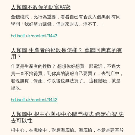
人類圖不教你的財富秘密
金錢模式，比行為重要，看看自己有否跌入個黑洞 有同
學問「我好努力賺錢，但財來財去。淨不了。」
hd.iself.uk/content/3443
人類圖 生產者的挫敗是怎樣？ 薦體回應真的有
用？
什麼是生產者的挫敗？ 想想你好想買一部電話，不過大
貴一直不捨得買，到你真的說服自己要買了，去到店中，
發現無貨，停產，你以後也無法買了。 這種體驗，就是
挫敗。
hd.iself.uk/content/3442
人類圖中 根中心與根中心閘門模式 綁定心智 失
去可以性
根中心，在脈輪中，對應海底輪。海底輪，本意是建基於