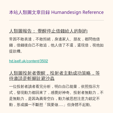
本站人類圖文章目録 Humandesign Reference
人類圖報告： 覺醒停止借錢給人的制約
常因不敢表達，不敢拒絕，身邊家人、朋友，都問他借
錢，借錢後自己不敢追，他人借了不還，還現借，視他如
提款機。
hd.iself.uk/content/3502
人類圖投射者覺醒，投射者主動成功策略，等
待邀請是斬腳趾避沙蟲
一位投射者讀者看完分析，明白自己能量，依照指示方
式，發現動力都回來了，感覺好神奇。投射者無動力，不
是無動力，是因為薦骨空白，動力被思想注意力鎖定不
動，形成腦一不斷想「我要做.....」但身體不起動。