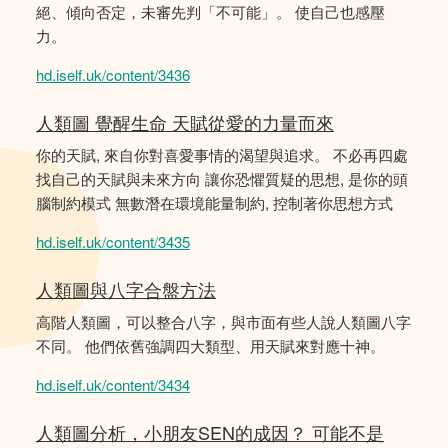
絕、傾向否定，未審先判「不可能」。 使自己也感壓
力。
hd.iself.uk/content/3436
人類圖 覺醒生命 天賦從愛的力量而來
你的天賦, 來自你對喜愛事情的渴望與追求。 不必再四處
找自己的天賦與未來方向 讓你恐懼質疑的思想, 是你的頭
腦制約模式 無數潛在環境能量制約, 控制著你思想方式
hd.iself.uk/content/3435
人類圖與八字合盤方法
高階人類圖，可以整合八字，與市面有些人說人類圖八字
不同。 他們依舊強調四大類型、用天賦來對應十神。
hd.iself.uk/content/3434
人類圖分析，小朋友SEN的成因？ 可能不是