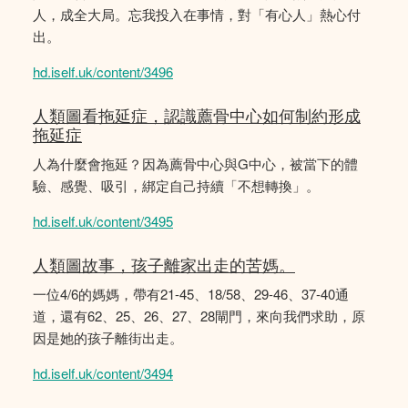
人，成全大局。忘我投入在事情，對「有心人」熱心付
出。
hd.iself.uk/content/3496
人類圖看拖延症，認識薦骨中心如何制約形成
拖延症
人為什麼會拖延？因為薦骨中心與G中心，被當下的體
驗、感覺、吸引，綁定自己持續「不想轉換」。
hd.iself.uk/content/3495
人類圖故事，孩子離家出走的苦媽。
一位4/6的媽媽，帶有21-45、18/58、29-46、37-40通
道，還有62、25、26、27、28閘門，來向我們求助，原
因是她的孩子離街出走。
hd.iself.uk/content/3494