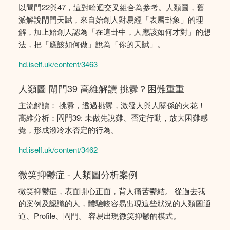
以閘門22與47，這對輪迴交叉組合為參考。人類圖，舊
派解說閘門天賦，來自始創人對易經「表層卦象」的理
解，加上始創人認為「在這卦中，人應該如何才對」的想
法，把「應該如何做」說為「你的天賦」。
hd.iself.uk/content/3463
人類圖 閘門39 高維解讀 挑釁？困難重重
主流解讀： 挑釁，透過挑釁，激發人與人關係的火花！
高維分析：閘門39: 未做先說難、否定行動，放大困難感
覺，形成潑冷水否定的行為。
hd.iself.uk/content/3462
微笑抑鬱症 - 人類圖分析案例
微笑抑鬱症，表面開心正面，背人痛苦鬰結。 從過去我
的案例及認識的人，體驗較容易出現這些狀況的人類圖通
道、Profile、閘門。 容易出現微笑抑鬱的模式。