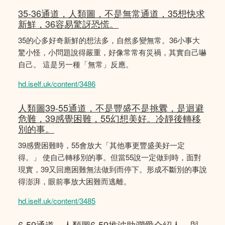
35-36通道，人類圖，不是無常通道，35想快求
新鮮，36容易驚訝恐慌。
35的心多好奇新鮮的想法多，自然多變無常。36小事大
驚小怪，小問題說得嚴重，好像常常有災禍，其實自己嚇
自己。 這是另一種「無常」反應。
hd.iself.uk/content/3486
人類圖39-55通道，不是豐盛不是挑釁，是迴避
危難，39感覺困難，55幻想美好。冷靜後轉移
別的事。
39感覺困難時，55會放大「其他事更豐盛美好一定
得。」 使自己轉移別的事。但當55說一定做到時，面對
現實，39又回應困難無法做到而停下。形成不斷別的事說
得澎湃，眼前事放大困難而逃離。
hd.iself.uk/content/3485
6-59通道，人類圖6-59推波助瀾愛介紹人，與