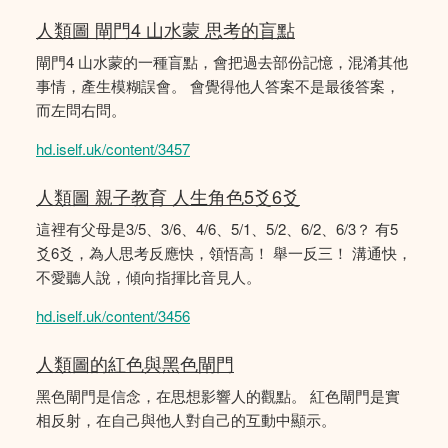
人類圖 閘門4 山水蒙 思考的盲點
閘門4 山水蒙的一種盲點，會把過去部份記憶，混淆其他
事情，產生模糊誤會。 會覺得他人答案不是最後答案，
而左問右問。
hd.iself.uk/content/3457
人類圖 親子教育 人生角色5爻6爻
這裡有父母是3/5、3/6、4/6、5/1、5/2、6/2、6/3？ 有5
爻6爻，為人思考反應快，領悟高！ 舉一反三！ 溝通快，
不愛聽人說，傾向指揮比音見人。
hd.iself.uk/content/3456
人類圖的紅色與黑色閘門
黑色閘門是信念，在思想影響人的觀點。 紅色閘門是實
相反射，在自己與他人對自己的互動中顯示。