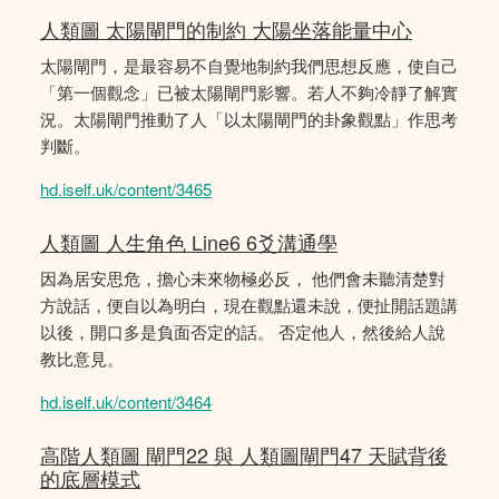
人類圖 太陽閘門的制約 大陽坐落能量中心
太陽閘門，是最容易不自覺地制約我們思想反應，使自己
「第一個觀念」已被太陽閘門影響。若人不夠冷靜了解實
況。太陽閘門推動了人「以太陽閘門的卦象觀點」作思考
判斷。
hd.iself.uk/content/3465
人類圖 人生角色 Line6 6爻溝通學
因為居安思危，擔心未來物極必反， 他們會未聽清楚對
方說話，便自以為明白，現在觀點還未說，便扯開話題講
以後，開口多是負面否定的話。 否定他人，然後給人說
教比意見。
hd.iself.uk/content/3464
高階人類圖 閘門22 與 人類圖閘門47 天賦背後
的底層模式