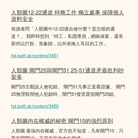
人類圖12-22通道 特務工作 獨立處事 保障個人
資料安全
有讀者問「人類圖中12-22適合做什麼？是怎樣的通
道？」 我即時想到「特工，私隱專員，網絡保案，還有
那些以打扮、形象師，以外表掩人耳目的工作」
hd.iself.uk/content/3451
人類圖 閘門25與閘門51 25-51通道矛盾批判吵
架多
閘門25主觀說人會犯錯。 閘門51凡事正直看證據。 閘門
25無理取鬧他人犯錯時，閘門51發雷霆指閘門25錯。
hd.iself.uk/content/3450
人類圖內在權威的秘密 閘門10的強烈原則
人類圖 最強內在權威，官方也不知道，凡有閘門10，只
要有閘門10，不管有其他內在權威。