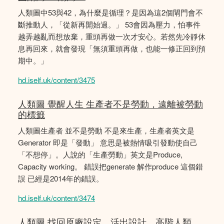
人類圖中53與42，為什麼是循理？是因為這2個閘門會不
斷推動人，「從新再開始過。」 53會因為壓力，怕事件
越弄越亂而想放棄，重頭再做一次才安心。若然先冷靜休
息再回來，就會發現「無須重頭再做，也能一修正回到預
期中。」
hd.iself.uk/content/3475
人類圖 覺醒人生 生產者不是勞動，遠離被勞動
的標籤
人類圖生產者 並不是勞動 不是來生產，生產者英文是
Generator 即是「發動」 意思是被熱情吸引發動使自己
「不想停」。人說的「生產勞動」英文是Produce,
Capacity working。 錯誤把generate 解作produce 這個錯
誤 已經是2014年的錯誤。
hd.iself.uk/content/3474
人類圖 找回原廠設定，活出設計。高階人類