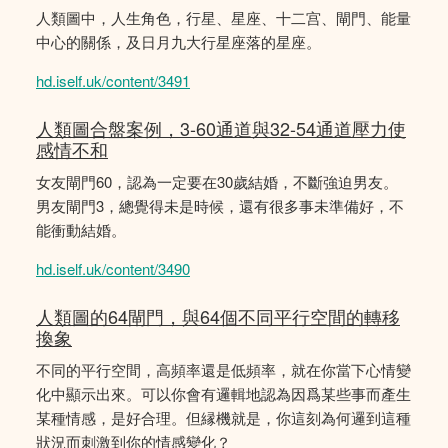
人類圖中，人生角色，行星、星座、十二宫、閘門、能量
中心的關係，及日月九大行星座落的星座。
hd.iself.uk/content/3491
人類圖合盤案例，3-60通道與32-54通道壓力使
感情不和
女友閘門60，認為一定要在30歲結婚，不斷強迫男友。
男友閘門3，總覺得未是時候，還有很多事未準備好，不
能衝動結婚。
hd.iself.uk/content/3490
人類圖的64閘門，與64個不同平行空間的轉移
換象
不同的平行空間，高頻率還是低頻率，就在你當下心情變
化中顯示出來。可以你會有邏輯地認為因爲某些事而產生
某種情感，是好合理。但縁機就是，你這刻為何邏到這種
狀況而刺激到你的情感變化？