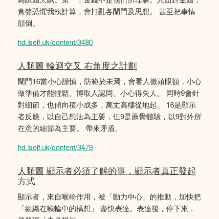
貪婪恐懼我執計算，會打亂各閘門及思想。 甚至把事情
顛倒。
hd.iself.uk/content/3480
人類圖 輪迴交叉 右角度之計劃
閘門16當小心謹慎，防範於未焉，會看人微頭眼額，小心
做準備才能輕鬆。博取人認同、小心得失人。 同時9會針
對細節，也傾向積小成多，萬丈高樓從地起。 16是顯示
者反應，以自己想法為主要，但9是薦骨體驗，以9對外所
在意的細節為主要。 帶來矛盾。
hd.iself.uk/content/3479
人類圖 顯示者必須了解的事，顯示者真正發起
方式
顯示者，來自喉輪作用，被「動力中心」的推動，加快把
「組織在喉輪中的構想」 盡快表達。表達後，停下來，