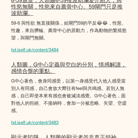
性慾無關，性慾來自薦骨中心。59閘門只是推
波助瀾。
59-6 與性欲 無直接關係，給閘門59的平反😂😂，性慾、
性趣，來自臍輪、薦骨中心的原動力，作為動物的繁殖慾
望，與閘門無關。
hd.iself.uk/content/3484
人類圖，G中心定義與空白的分別，情感解讀，
感情合盤的重點。
G中心著色，會身同感受，以第一身感受代入他人感受當
別人有同感，自己會放大嚮往有feel與共鳴感。若別人無
感，自己即使本來有感也會被減淡感覺。G中心著色，面
對他人的拒絕、不接納時，會加一分被忽略、失望、空虛
感。
hd.iself.uk/content/3483
顯示者陷阱，人類圖的顯示者並非真正領袖，