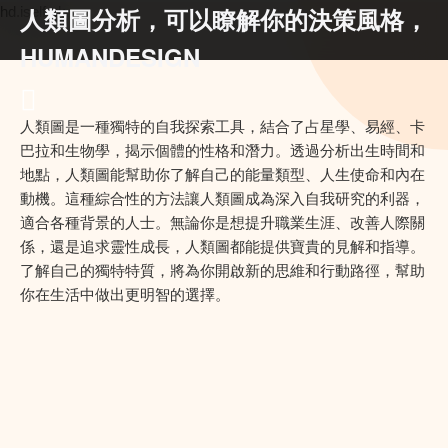
人類圖分析，可以瞭解你的決策風格，
hd.iself.uk
HUMANDESIGN
人類圖是一種獨特的自我探索工具，結合了占星學、易經、卡
巴拉和生物學，揭示個體的性格和潛力。透過分析出生時間和
地點，人類圖能幫助你了解自己的能量類型、人生使命和內在
動機。這種綜合性的方法讓人類圖成為深入自我研究的利器，
適合各種背景的人士。無論你是想提升職業生涯、改善人際關
係，還是追求靈性成長，人類圖都能提供寶貴的見解和指導。
了解自己的獨特特質，將為你開啟新的思維和行動路徑，幫助
你在生活中做出更明智的選擇。