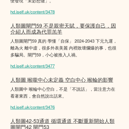
便發現「未必想做」。
hd.iself.uk/content/3478
人類圖閘門59 不是親密天賦，要保護自己，因
介紹人而成為代罪羔羊
人類圖閘門59 真的 學懂「自保」 2024-2043 下元九運，
離為火 離中虛，很多外表美麗 內裡敗壞爛爆的事，也很
多騙局。閘門59，小心被推入人禍。
hd.iself.uk/content/3477
人類圖 喉嚨中心未定義 空白中心 喉輪的影響
人類圖中 喉輪中心空白，不是「不說話」，當注意力在
看著東西，會自然說出話來。
hd.iself.uk/content/3476
人類圖42-53通道 循環通道 不斷重新開始人類
圖閘門42 閘門53