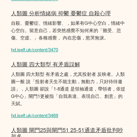
人類圖 分析情緒病 抑鬱 憂鬱症 自殺心理
自殺、憂鬱症、情緒影響、，如果有G中心空白，情緒中
心空白。留意自己，若突然感覺不知何來的「難受、悲
傷、空虛、」各種感覺， 內在悲傷，慾哭無淚。
hd.iself.uk/content/3470
人類圖 四大類型 有矛盾誤解
人類圖 四大類型 有矛盾之處，尤其投射者 反映者。人類
圖一般 說「投射者天生不能主動，無動力，只好待待邀
請」，人類圖 卻說「1-8通道 是領袖通道，帶領者，依從
G中心」閘門1更被指「自我表達、表現自己、創意」的
天賦。
hd.iself.uk/content/3469
人類圖 閘門25與閘門51 25-51通道矛盾批判吵
架多