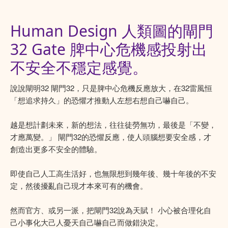
Human Design 人類圖的閘門
32 Gate 脾中心危機感投射出
不安全不穩定感覺。
說說閘明32 閘門32，只是脾中心危機反應放大，在32雷風恒
「想追求持久」的恐懼才推動人左想右想自己嚇自己。
越是想計劃未來，新的想法，往往徒勞無功，最後是「不變，
才應萬變。」 閘門32的恐懼反應，使人頭腦想要安全感，才
創造出更多不安全的體驗。
即使自己人工高生活好，也無限想到幾年後、幾十年後的不安
定，然後擾亂自己現才本來可有的機會。
然而官方、或另一派，把閘門32說為天賦！ 小心被合理化自
己小事化大己人憂天自己嚇自己而做錯決定。