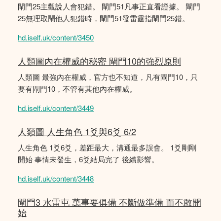
閘門25主觀說人會犯錯。 閘門51凡事正直看證據。 閘門
25無理取鬧他人犯錯時，閘門51發雷霆指閘門25錯。
hd.iself.uk/content/3450
人類圖內在權威的秘密 閘門10的強烈原則
人類圖 最強內在權威，官方也不知道，凡有閘門10，只
要有閘門10，不管有其他內在權威。
hd.iself.uk/content/3449
人類圖 人生角色 1爻與6爻 6/2
人生角色 1爻6爻，差距最大，溝通最多誤會。 1爻剛剛
開始 事情未發生，6爻結局完了 後續影響。
hd.iself.uk/content/3448
閘門3 水雷屯 萬事要俱備 不斷做準備 而不敢開
始