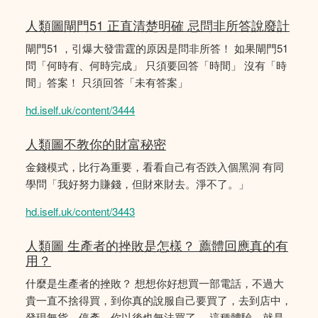
人類圖閘門51 正直清楚明確 忌問非所答說廢計
閘門51 ，引爆大發雷霆的原因是問非所答！ 如果閘門51
問「何時有、何時完成」 只須要回答「時間」 沒有「時
間」答案！ 只須回答「未有答案」
hd.iself.uk/content/3444
人類圖不教你的財富秘密
金錢模式，比行為重要，看看自己有否跌入個黑洞 有同
學問「我好努力賺錢，但財來財去。淨不了。」
hd.iself.uk/content/3443
人類圖 生產者的挫敗是怎樣？ 薦體回應真的有
用？
什麼是生產者的挫敗？ 想想你好想買一部電話，不過大
貴一直不捨得買，到你真的說服自己要買了，去到店中，
發現無貨，停產，你以後也無法買了。 這種體驗，就是