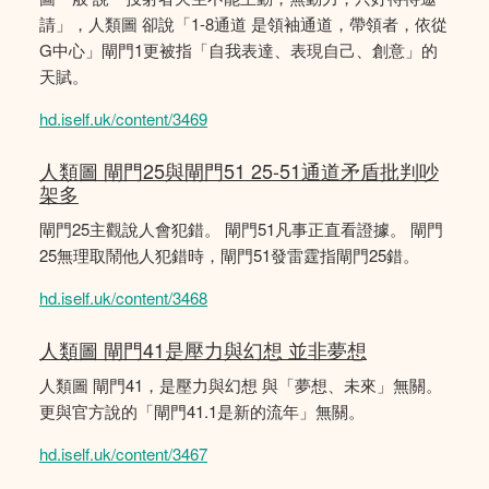
請」，人類圖 卻說「1-8通道 是領袖通道，帶領者，依從
G中心」閘門1更被指「自我表達、表現自己、創意」的
天賦。
hd.iself.uk/content/3469
人類圖 閘門25與閘門51 25-51通道矛盾批判吵
架多
閘門25主觀說人會犯錯。 閘門51凡事正直看證據。 閘門
25無理取鬧他人犯錯時，閘門51發雷霆指閘門25錯。
hd.iself.uk/content/3468
人類圖 閘門41是壓力與幻想 並非夢想
人類圖 閘門41，是壓力與幻想 與「夢想、未來」無關。
更與官方說的「閘門41.1是新的流年」無關。
hd.iself.uk/content/3467