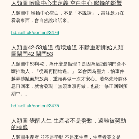
人類圖 喉嚨中心未定義 空白中心 喉輪的影響
人類圖中 喉輪中心空白，不是「不說話」，當注意力在
看著東西，會自然說出話來。
hd.iself.uk/content/3476
人類圖42-53通道 循環通道 不斷重新開始人類
圖閘門42 閘門53
人類圖中53與42，為什麼是循理？是因為這2個閘門會不
斷推動人，「從新再開始過。」 53會因為壓力，怕事件
越弄越亂而想放棄，重頭再做一次才安心。若然先冷靜休
息再回來，就會發現「無須重頭再做，也能一修正回到預
期中。」
hd.iself.uk/content/3475
人類圖 覺醒人生 生產者不是勞動，遠離被勞動
的標籤
人類圖生產者 並不是勞動 不是來生產，生產者英文是