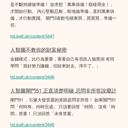
是不斷持續做準備！ 追求想「萬事俱備！樣樣周全！」
才開始行動。 內心堅毅忍耐，暗地做準備，直到萬事俱
備，才行動實踐。 閘門3喜歡屯積東西，買買買，準備一
切。
hd.iself.uk/content/3447
人類圖不教你的財富秘密
金錢模式，比行為重要，看看自己有否跌入個黑洞 有同
學問「我好努力賺錢，但財來財去。淨不了。」
hd.iself.uk/content/3446
人類圖閘門51 正直清楚明確 忌問非所答說廢計
閘門51 ，引爆大發雷霆的原因是問非所答！ 如果閘門51
問「何時有、何時完成」 只須要回答「時間」 沒有「時
間」答案！ 只須回答「未有答案」
hd.iself.uk/content/3445