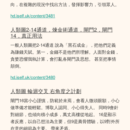
向，在複雜的現況中找出方法，發揮影響力，引領眾人。
hd.iself.uk/content/3481
人類圖2-14通道，煉金術通道，閘門2，閘門
14，真正用法
一般人類圖把2-14通道 說為「黑石成金」，把他們定義
為賺錢天賦。第一，金錢不是他們所理解。人面對金錢，
貪婪恐懼我執計算，會打亂各閘門及思想。 甚至把事情
顛倒。
hd.iself.uk/content/3480
人類圖 輪迴交叉 右角度之計劃
閘門16當小心謹慎，防範於未焉，會看人微頭眼額，小心
做準備才能輕鬆。博取人認同、小心得失人。 同時9會針
對細節，也傾向積小成多，萬丈高樓從地起。 16是顯示
者反應，以自己想法為主要，但9是薦骨體驗，以9對外所
在意的細節為主要。 帶來矛盾。