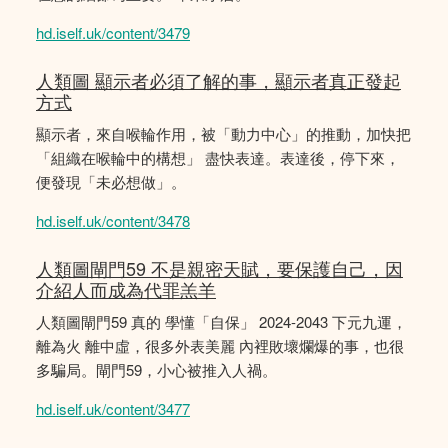
hd.iself.uk/content/3479
人類圖 顯示者必須了解的事，顯示者真正發起
方式
顯示者，來自喉輪作用，被「動力中心」的推動，加快把
「組織在喉輪中的構想」 盡快表達。表達後，停下來，
便發現「未必想做」。
hd.iself.uk/content/3478
人類圖閘門59 不是親密天賦，要保護自己，因
介紹人而成為代罪羔羊
人類圖閘門59 真的 學懂「自保」 2024-2043 下元九運，
離為火 離中虛，很多外表美麗 內裡敗壞爛爆的事，也很
多騙局。閘門59，小心被推入人禍。
hd.iself.uk/content/3477