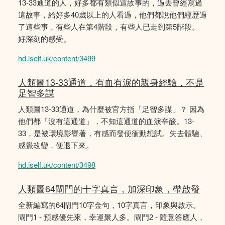
13-33通道的人，好多都有類似這故事的，過去曾經寫過
這故事，給好多40歲以上的人看過，他們都說他們經歴過
了這些事，有些人在第4階段，有些人已走到第5階段。
好深刻的感受。
hd.iself.uk/content/3499
人類圖13-33通道，有血有淚的親身經驗，不是
足智多謀
人類圖13-33通道，為什麼被官方指「足智多謀」？ 因為
他們都「沒有這通道」，不知這通道的血淚辛酸。13-
33，是被環境影響著，有感而發便衝動想試。失去體驗、
感覺改變，便退下來。
hd.iself.uk/content/3498
人類圖64閘門的十字真言，加深印象，帶啟發
全新編寫的64閘門10字金句，10字真言，印象與啟示。
閘門1 - 預感優先來，幸運聚人多。閘門2 - 隨意答應人，