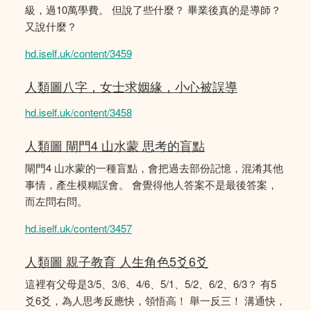
級，過10萬學費。 但說了些什麼？ 畢業後真的是導師？
又說什麼？
hd.iself.uk/content/3459
人類圖八字，女士求姻緣，小心被誤導
hd.iself.uk/content/3458
人類圖 閘門4 山水蒙 思考的盲點
閘門4 山水蒙的一種盲點，會把過去部份記憶，混淆其他
事情，產生模糊誤會。 會覺得他人答案不是最後答案，
而左問右問。
hd.iself.uk/content/3457
人類圖 親子教育 人生角色5爻6爻
這裡有父母是3/5、3/6、4/6、5/1、5/2、6/2、6/3？ 有5
爻6爻，為人思考反應快，領悟高！ 舉一反三！ 溝通快，