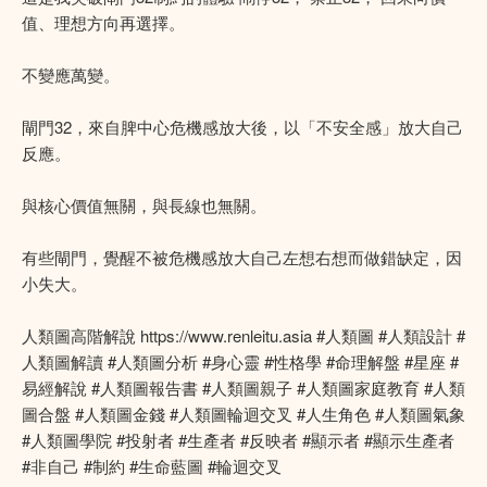
值、理想方向再選擇。
不變應萬變。
閘門32，來自脾中心危機感放大後，以「不安全感」放大自己
反應。
與核心價值無關，與長線也無關。
有些閘門，覺醒不被危機感放大自己左想右想而做錯缺定，因
小失大。
人類圖高階解說 https://www.renleitu.asia #人類圖 #人類設計 #
人類圖解讀 #人類圖分析 #身心靈 #性格學 #命理解盤 #星座 #
易經解說 #人類圖報告書 #人類圖親子 #人類圖家庭教育 #人類
圖合盤 #人類圖金錢 #人類圖輪迴交叉 #人生角色 #人類圖氣象
#人類圖學院 #投射者 #生產者 #反映者 #顯示者 #顯示生產者
#非自己 #制約 #生命藍圖 #輪迴交叉