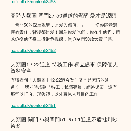
hd.iself.uk/content/3453
高階人類圖 閘門27-50通道的覺醒 愛才是源頭
「閘門50的深層覺醒，是愛與價值。」 「一切你願意選
擇的責任，背後都是愛！因為你愛他們，你在乎他們，所
以你從他們身上投射危機感，使你閘門50放大責任感。」
hd.iself.uk/content/3452
人類圖12-22通道 特務工作 獨立處事 保障個人
資料安全
有讀者問「人類圖中12-22適合做什麼？是怎樣的通
道？」 我即時想到「特工，私隱專員，網絡保案，還有
那些以打扮、形象師，以外表掩人耳目的工作」
hd.iself.uk/content/3451
人類圖 閘門25與閘門51 25-51通道矛盾批判吵
架多