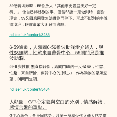
39感覺困難時，55會放大「其他事更豐盛美好一定
得。」 使自己轉移別的事。但當55說一定做到時，面對
現實，39又回應困難無法做到而停下。形成不斷別的事說
得澎湃，眼前事放大困難而逃離。
hd.iself.uk/content/3485
6-59通道，人類圖6-59推波助瀾愛介紹人，與
性慾無關，性慾來自薦骨中心。59閘門只是推
波助瀾。
59-6 與性欲 無直接關係，給閘門59的平反😂😂，性慾、
性趣，來自臍輪、薦骨中心的原動力，作為動物的繁殖慾
望，與閘門無關。
hd.iself.uk/content/3484
人類圖，G中心定義與空白的分別，情感解讀，
感情合盤的重點。
G中心著色，會身同感受，以第一身感受代入他人感受當