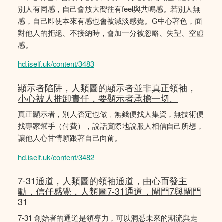
別人有同感，自己會放大嚮往有feel與共鳴感。若別人無
感，自己即使本來有感也會被減淡感覺。G中心著色，面
對他人的拒絕、不接納時，會加一分被忽略、失望、空虛
感。
hd.iself.uk/content/3483
顯示者陷阱，人類圖的顯示者並非真正領袖，
小心被人推卸責任，要顯示者承擔一切。
真正顯示者，別人否定也做，無錢便找人集資，無技術便
找專家幫手（付費），說話實際地說服人相信自己所想，
讓他人心甘情願跟著自己向前。
hd.iself.uk/content/3482
7-31通道，人類圖的領袖通道，由心而發主
動，信任感覺，人類圖7-31通道，閘門7與閘門
31
7-31 創始者的通道是領導力，可以洞悉未來的潮流與走