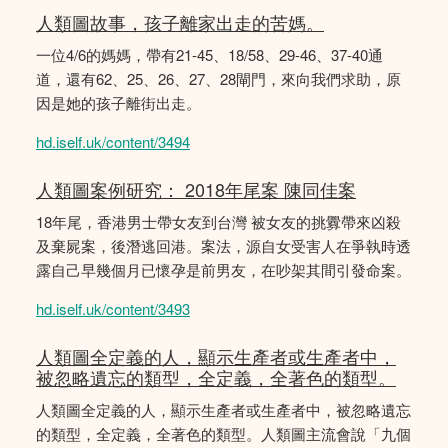
人類圖故事，孩子離家出走的苦媽。
一位4/6的媽媽，帶有21-45、18/58、29-46、37-40通
道，還有62、25、26、27、28閘門，來向我們求助，原
因是她的孩子離街出走。
hd.iself.uk/content/3494
人類圖案例研究： 2018年尾案 陳同佳案
18年尾，香港男士帶女友到台灣 被女友的挑釁帶來凶殺
及棄屍案，後潛逃回港。案法，源自女受害人在爭執時透
露自己早幾個月已懷孕是前男友，在吵架其間引發命案。
hd.iself.uk/content/3493
人類圖全定義的人，顯示生產者或生產者中，
被忽略遺忘的類型，全定義，全著色的類型。
人類圖全定義的人，顯示生產者或生產者中，被忽略遺忘
的類型，全定義，全著色的類型。人類圖主流會說「九個