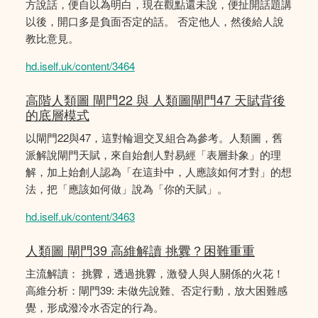
方說話，便自以為明白，現在觀點還未說，便扯開話題講
以後，開口多是負面否定的話。 否定他人，然後給人說
教比意見。
hd.iself.uk/content/3464
高階人類圖 閘門22 與 人類圖閘門47 天賦背後
的底層模式
以閘門22與47，這對輪迴交叉組合為參考。人類圖，舊
派解說閘門天賦，來自始創人對易經「表層卦象」的理
解，加上始創人認為「在這卦中，人應該如何才對」的想
法，把「應該如何做」說為「你的天賦」。
hd.iself.uk/content/3463
人類圖 閘門39 高維解讀 挑釁？困難重重
主流解讀： 挑釁，透過挑釁，激發人與人關係的火花！
高維分析：閘門39: 未做先說難、否定行動，放大困難感
覺，形成潑冷水否定的行為。