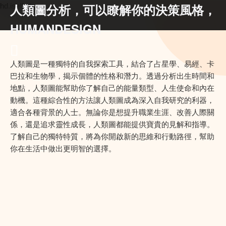
人類圖分析，可以瞭解你的決策風格，
hd.iself.uk
HUMANDESIGN
人類圖是一種獨特的自我探索工具，結合了占星學、易經、卡
巴拉和生物學，揭示個體的性格和潛力。透過分析出生時間和
地點，人類圖能幫助你了解自己的能量類型、人生使命和內在
動機。這種綜合性的方法讓人類圖成為深入自我研究的利器，
適合各種背景的人士。無論你是想提升職業生涯、改善人際關
係，還是追求靈性成長，人類圖都能提供寶貴的見解和指導。
了解自己的獨特特質，將為你開啟新的思維和行動路徑，幫助
你在生活中做出更明智的選擇。