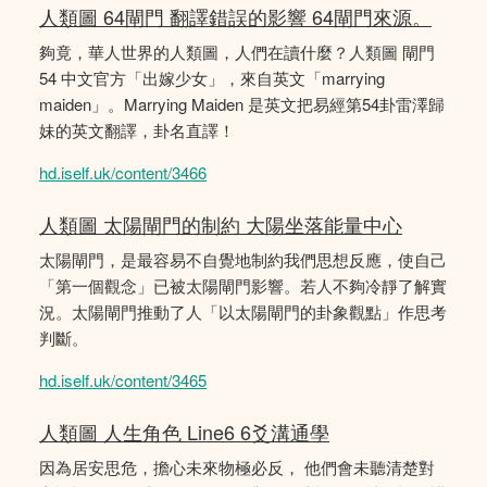
人類圖 64閘門 翻譯錯誤的影響 64閘門來源。
夠竟，華人世界的人類圖，人們在讀什麼？人類圖 閘門
54 中文官方「出嫁少女」，來自英文「marrying
maiden」。Marrying Maiden 是英文把易經第54卦雷澤歸
妹的英文翻譯，卦名直譯！
hd.iself.uk/content/3466
人類圖 太陽閘門的制約 大陽坐落能量中心
太陽閘門，是最容易不自覺地制約我們思想反應，使自己
「第一個觀念」已被太陽閘門影響。若人不夠冷靜了解實
況。太陽閘門推動了人「以太陽閘門的卦象觀點」作思考
判斷。
hd.iself.uk/content/3465
人類圖 人生角色 Line6 6爻溝通學
因為居安思危，擔心未來物極必反， 他們會未聽清楚對