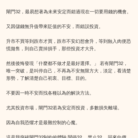
閘門32，最易想著為未來安定而錯過現在一切要用錢的機會。
又因儲錢無升值帶來貶值的不安，而錯誤投資。
升市不買等到跌市才買，跌市不安幻想會升，等到蝕入肉便恐
慌拋售，到自己賣掉損手，那些投資才大升。
然後後悔發現「什麼都不做才是最好選擇。」 若有閘門32，
唯一突破，是叫停自己，不再為不安無限方大，淡定，看清楚
形勢，了解清楚自己初衷、目標、目的。
不要因一時不安而找各種以為的解決方法。
尤其投資市場，閘門32若為安定而投資，多數損失離場。
因為自我恐懼才是最難控制的心魔。
這是我突破閘門32制約的體驗 鬧停32， 禁止32， 回來向價