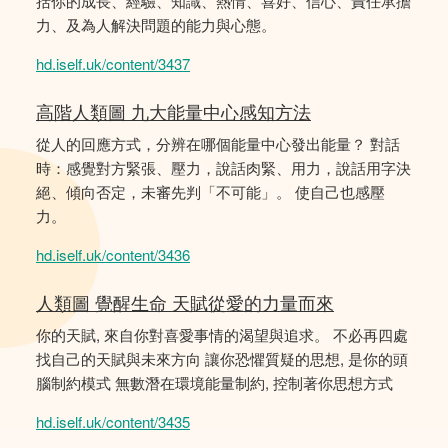
括你的成長、經驗、知識、熱情、喜好、信心、責任承擔
力、及為人解決問題的能力與心態。
hd.iself.uk/content/3437
高階人類圖 九大能量中心感知方法
從人的回應方式，分辨在哪個能量中心發出能量？ 對話
時：感覺對方緊張、壓力，說話肉緊、用力，說話用字決
絕、傾向否定，未審先判「不可能」。 使自己也感壓
力。
hd.iself.uk/content/3436
人類圖 覺醒生命 天賦從愛的力量而來
你的天賦, 來自你對喜愛事情的渴望與追求。 不必再四處
找自己的天賦與未來方向 讓你恐懼質疑的思想, 是你的頭
腦制約模式 無數潛在環境能量制約, 控制著你思想方式
hd.iself.uk/content/3435