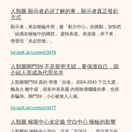
人類圖 顯示者必須了解的事，顯示者真正發起
方式
顯示者，來自喉輪作用，被「動力中心」的推動，加快把
「組織在喉輪中的構想」 盡快表達。表達後，停下來，
便發現「未必想做」。
hd.iself.uk/content/3478
人類圖閘門59 不是親密天賦，要保護自己，因
介紹人而成為代罪羔羊
人類圖閘門59 真的 學懂「自保」 2024-2043 下元九運，
離為火 離中虛，很多外表美麗 內裡敗壞爛爆的事，也很
多騙局。閘門59，小心被推入人禍。
hd.iself.uk/content/3477
人類圖 喉嚨中心未定義 空白中心 喉輪的影響
人類圖中 喉輪中心空白，不是「不說話」，當注意力在