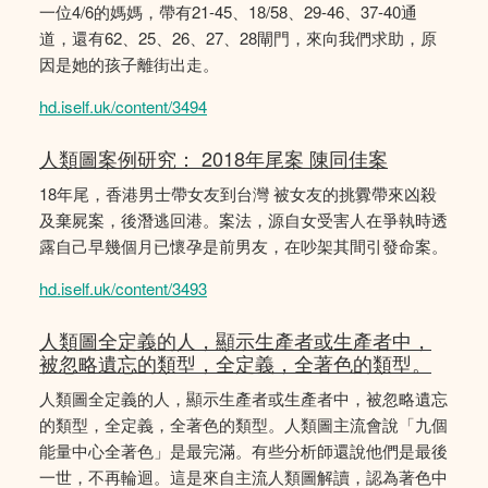
一位4/6的媽媽，帶有21-45、18/58、29-46、37-40通
道，還有62、25、26、27、28閘門，來向我們求助，原
因是她的孩子離街出走。
hd.iself.uk/content/3494
人類圖案例研究： 2018年尾案 陳同佳案
18年尾，香港男士帶女友到台灣 被女友的挑釁帶來凶殺
及棄屍案，後潛逃回港。案法，源自女受害人在爭執時透
露自己早幾個月已懷孕是前男友，在吵架其間引發命案。
hd.iself.uk/content/3493
人類圖全定義的人，顯示生產者或生產者中，
被忽略遺忘的類型，全定義，全著色的類型。
人類圖全定義的人，顯示生產者或生產者中，被忽略遺忘
的類型，全定義，全著色的類型。人類圖主流會說「九個
能量中心全著色」是最完滿。有些分析師還說他們是最後
一世，不再輪迴。這是來自主流人類圖解讀，認為著色中