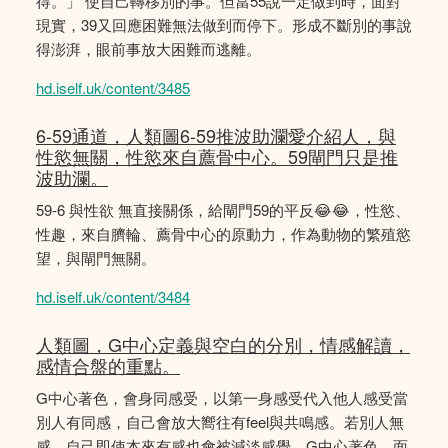
得。」 使自己轉移別的事。但當55說一定做到時，面對
現實，39又回應困難無法做到而停下。形成不斷別的事說
得澎湃，眼前事放大困難而逃離。
hd.iself.uk/content/3485
6-59通道，人類圖6-59推波助瀾愛介紹人，與
性慾無關，性慾來自薦骨中心。59閘門只是推
波助瀾。
59-6 與性欲 無直接關係，給閘門59的平反😂😂，性慾、
性趣，來自臍輪、薦骨中心的原動力，作為動物的繁殖慾
望，與閘門無關。
hd.iself.uk/content/3484
人類圖，G中心定義與空白的分別，情感解讀，
感情合盤的重點。
G中心著色，會身同感受，以第一身感受代入他人感受當
別人有同感，自己會放大嚮往有feel與共鳴感。若別人無
感，自己即使本來有感也會被減淡感覺。G中心著色，面