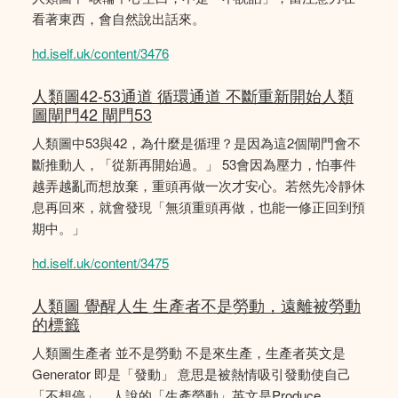
看著東西，會自然說出話來。
hd.iself.uk/content/3476
人類圖42-53通道 循環通道 不斷重新開始人類
圖閘門42 閘門53
人類圖中53與42，為什麼是循理？是因為這2個閘門會不
斷推動人，「從新再開始過。」 53會因為壓力，怕事件
越弄越亂而想放棄，重頭再做一次才安心。若然先冷靜休
息再回來，就會發現「無須重頭再做，也能一修正回到預
期中。」
hd.iself.uk/content/3475
人類圖 覺醒人生 生產者不是勞動，遠離被勞動
的標籤
人類圖生產者 並不是勞動 不是來生產，生產者英文是
Generator 即是「發動」 意思是被熱情吸引發動使自己
「不想停」。人說的「生產勞動」英文是Produce,