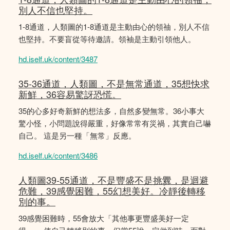
別人不信也堅持。
1-8通道，人類圖的1-8通道是主動由心的領䄂，別人不信
也堅持。不要盲從等待邀請。領袖是主動引領他人。
hd.iself.uk/content/3487
35-36通道，人類圖，不是無常通道，35想快求
新鮮，36容易驚訝恐慌。
35的心多好奇新鮮的想法多，自然多變無常。36小事大
驚小怪，小問題說得嚴重，好像常常有災禍，其實自己嚇
自己。 這是另一種「無常」反應。
hd.iself.uk/content/3486
人類圖39-55通道，不是豐盛不是挑釁，是迴避
危難，39感覺困難，55幻想美好。冷靜後轉移
別的事。
39感覺困難時，55會放大「其他事更豐盛美好一定