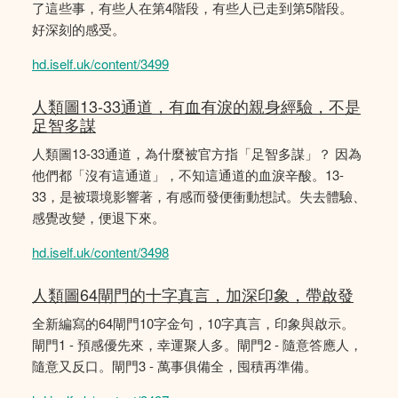
了這些事，有些人在第4階段，有些人已走到第5階段。
好深刻的感受。
hd.iself.uk/content/3499
人類圖13-33通道，有血有淚的親身經驗，不是
足智多謀
人類圖13-33通道，為什麼被官方指「足智多謀」？ 因為
他們都「沒有這通道」，不知這通道的血淚辛酸。13-
33，是被環境影響著，有感而發便衝動想試。失去體驗、
感覺改變，便退下來。
hd.iself.uk/content/3498
人類圖64閘門的十字真言，加深印象，帶啟發
全新編寫的64閘門10字金句，10字真言，印象與啟示。
閘門1 - 預感優先來，幸運聚人多。閘門2 - 隨意答應人，
隨意又反口。閘門3 - 萬事俱備全，囤積再準備。