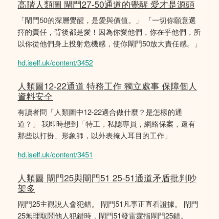
高階人類圖 閘門27-50通道的覺醒 愛才是源頭
「閘門50的深層覺醒，是愛與價值。」 「一切你願意選
擇的責任，背後都是愛！因為你愛他們，你在乎他們，所
以你從他們身上投射危機感，使你閘門50放大責任感。」
hd.iself.uk/content/3452
人類圖12-22通道 特務工作 獨立處事 保障個人
資料安全
有讀者問「人類圖中12-22適合做什麼？是怎樣的通
道？」 我即時想到「特工，私隱專員，網絡保案，還有
那些以打扮、形象師，以外表掩人耳目的工作」
hd.iself.uk/content/3451
人類圖 閘門25與閘門51 25-51通道矛盾批判吵
架多
閘門25主觀說人會犯錯。 閘門51凡事正直看證據。 閘門
25無理取鬧他人犯錯時，閘門51發雷霆指閘門25錯。