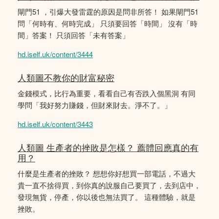
閘門51 ，引爆大發雷霆的原因是問非所答！ 如果閘門51
問「何時有、何時完成」 只須要回答「時間」 沒有「時
間」答案！ 只須回答「未有答案」
hd.iself.uk/content/3444
人類圖不教你的財富秘密
金錢模式，比行為重要，看看自己有否跌入個黑洞 有同
學問「我好努力賺錢，但財來財去。淨不了。」
hd.iself.uk/content/3443
人類圖 生產者的挫敗是怎樣？ 薦體回應真的有
用？
什麼是生產者的挫敗？ 想想你好想買一部電話，不過大
貴一直不捨得買，到你真的說服自己要買了，去到店中，
發現無貨，停產，你以後也無法買了。 這種體驗，就是
挫敗。