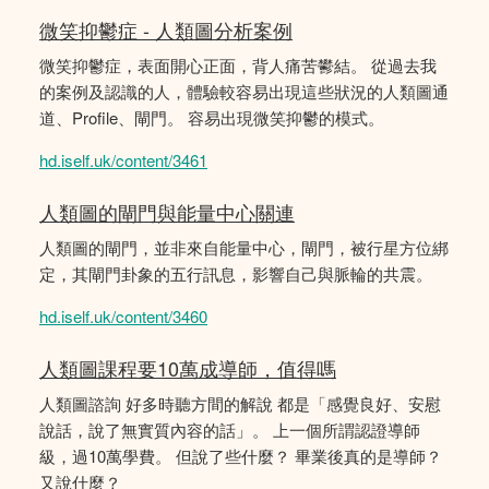
微笑抑鬱症 - 人類圖分析案例
微笑抑鬱症，表面開心正面，背人痛苦鬰結。 從過去我
的案例及認識的人，體驗較容易出現這些狀況的人類圖通
道、Profile、閘門。 容易出現微笑抑鬱的模式。
hd.iself.uk/content/3461
人類圖的閘門與能量中心關連
人類圖的閘門，並非來自能量中心，閘門，被行星方位綁
定，其閘門卦象的五行訊息，影響自己與脈輪的共震。
hd.iself.uk/content/3460
人類圖課程要10萬成導師，值得嗎
人類圖諮詢 好多時聽方間的解說 都是「感覺良好、安慰
說話，說了無實質內容的話」。 上一個所謂認證導師
級，過10萬學費。 但說了些什麼？ 畢業後真的是導師？
又說什麼？