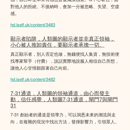
對他人的拒絕、不接納時，會加一分被忽略、失望、空虛
感。
hd.iself.uk/content/3483
顯示者陷阱，人類圖的顯示者並非真正領袖，
小心被人推卸責任，要顯示者承擔一切。
真正顯示者，別人否定也做，無錢便找人集資，無技術便
找專家幫手（付費），說話實際地說服人相信自己所想，
讓他人心甘情願跟著自己向前。
hd.iself.uk/content/3482
7-31通道，人類圖的領袖通道，由心而發主
動，信任感覺，人類圖7-31通道，閘門7與閘門
31
7-31 創始者的通道是領導力，可以洞悉未來的潮流與走
向，在複雜的現況中找出方法，發揮影響力，引領眾人。