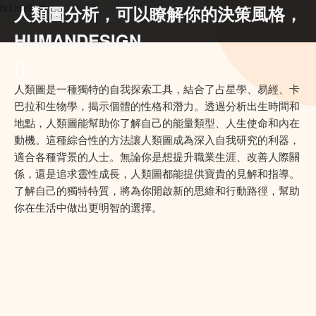
人類圖分析，可以瞭解你的決策風格，
hd.iself.uk
HUMANDESIGN
人類圖是一種獨特的自我探索工具，結合了占星學、易經、卡
巴拉和生物學，揭示個體的性格和潛力。透過分析出生時間和
地點，人類圖能幫助你了解自己的能量類型、人生使命和內在
動機。這種綜合性的方法讓人類圖成為深入自我研究的利器，
適合各種背景的人士。無論你是想提升職業生涯、改善人際關
係，還是追求靈性成長，人類圖都能提供寶貴的見解和指導。
了解自己的獨特特質，將為你開啟新的思維和行動路徑，幫助
你在生活中做出更明智的選擇。