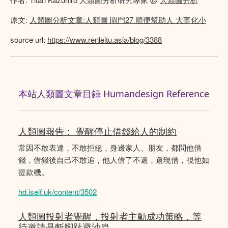
原文:
人類圖分析文章:人類圖 閘門27 順便幫助人 大事化小
source url:
https://www.renleitu.asia/blog/3388
本站人類圖文章目録 Humandesign Reference
人類圖報告： 覺醒停止借錢給人的制約
常因不敢表達，不敢拒絕，身邊家人、朋友，都問他借
錢，借錢後自己不敢追，他人借了不還，還現借，視他如
提款機。
hd.iself.uk/content/3502
人類圖投射者覺醒，投射者主動成功策略，等
待邀請是斬腳趾避沙蟲