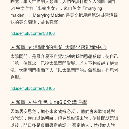
夠竟，華人世界的人類圖，人們在讀什麼？人類圖 閘門
54 中文官方「出嫁少女」，來自英文「marrying
maiden」。Marrying Maiden 是英文把易經第54卦雷澤歸
妹的英文翻譯，卦名直譯！
hd.iself.uk/content/3466
人類圖 太陽閘門的制約 大陽坐落能量中心
太陽閘門，是最容易不自覺地制約我們思想反應，使自己
「第一個觀念」已被太陽閘門影響。若人不夠冷靜了解實
況。太陽閘門推動了人「以太陽閘門的卦象觀點」作思考
判斷。
hd.iself.uk/content/3465
人類圖 人生角色 Line6 6爻溝通學
因為居安思危，擔心未來物極必反， 他們會未聽清楚對
方說話，便自以為明白，現在觀點還未說，便扯開話題講
以後，開口多是負面否定的話。 否定他人，然後給人說