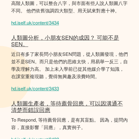
高階人類圖，可以整合八字，與市面有些人說人類圖八字
不同。 他們依舊強調四大類型、用天賦來對應十神。
hd.iself.uk/content/3434
人類圖分析，小朋友SEN的成因？ 可能不是
SEN。
近日有多了家長問小朋友SEN問題，從人類圖發現，他們
並不是SEN。而只是他們的思維太快，用易舉一反三，自
學及理解力高。 加上未入學前已從其他媒介學了知識，
在課室重複現聽，覺得無興趣及浪費時間。
hd.iself.uk/content/3433
人類圖生產者，等待薦骨回應，可以因溝通不
清楚而錯誤回應
To Respond, 等待薦骨回應，是有其盲點。 因為，提問內
容，直接影響「回應」，真實例子。