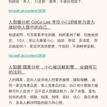
拒絕你「本人」 只是那「選擇」不適合他當下。
hd.iself.uk/content/3439
人類圖分析 CoCo Lee 李玟小心謹慎努力盡力
做好他人眼中的自己。
有讀者問，可否看看李玟的圖。純粹案例了解，別無他用
意。 1/3人，所以凡事要小心、細節、學習、弄清楚。 而
且她是60.1，更追求清清楚楚，守規則，不易輕舉妄動。
hd.iself.uk/content/3438
人類圖 職業分析，小心被誤解影響。 金錢有它
的法則。
人的職業，是向人提供他人想要的服務，賺取報酬。 如
同一家店有產品賣，客人買產品付款。自己有什麼能力服
務可向人提供？ 這不是人類圖說能力，除了命盤、還包
括你的成長、經驗、知識、熱情、喜好、信心、責任承擔
力、及為人解決問題的能力與心態。