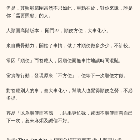
但是，其照顧範圍當然不只如此，重點在於，對你來說，誰是
你「需要照顧」的人。
人類圖高階版本： 閘門27，順便方便，大事化小。
來自薦骨動力，開始了事情，做了才順便做多少少，不計較。
常因「順便」而答應人，因順便而無事忙地讓時間混亂。
當實際行動，發現原來「不方便」，便等下一次順便才做。
對答應別人的事，會大事化小，幫助人也覺得順便之勞，不必
多提。
容易「以為順便而答應」，結果更忙碌，或因不順便而善自己
下一次，惹來麻煩及誠信不好。
作者: Titan Kazuhiro 人類圖分析研究專家 @
人類圖分析