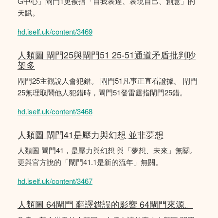
G中心」閘門1更被指「自我表達、表現自己、創意」的
天賦。
hd.iself.uk/content/3469
人類圖 閘門25與閘門51 25-51通道矛盾批判吵
架多
閘門25主觀說人會犯錯。 閘門51凡事正直看證據。 閘門
25無理取鬧他人犯錯時，閘門51發雷霆指閘門25錯。
hd.iself.uk/content/3468
人類圖 閘門41是壓力與幻想 並非夢想
人類圖 閘門41，是壓力與幻想 與「夢想、未來」無關。
更與官方說的「閘門41.1是新的流年」無關。
hd.iself.uk/content/3467
人類圖 64閘門 翻譯錯誤的影響 64閘門來源。