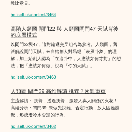
教比意見。
hd.iself.uk/content/3464
高階人類圖 閘門22 與 人類圖閘門47 天賦背後
的底層模式
以閘門22與47，這對輪迴交叉組合為參考。人類圖，舊
派解說閘門天賦，來自始創人對易經「表層卦象」的理
解，加上始創人認為「在這卦中，人應該如何才對」的想
法，把「應該如何做」說為「你的天賦」。
hd.iself.uk/content/3463
人類圖 閘門39 高維解讀 挑釁？困難重重
主流解讀： 挑釁，透過挑釁，激發人與人關係的火花！
高維分析：閘門39: 未做先說難、否定行動，放大困難感
覺，形成潑冷水否定的行為。
hd.iself.uk/content/3462