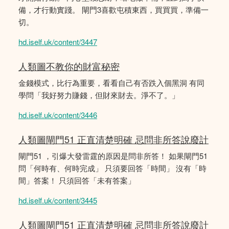
備，才行動實踐。 閘門3喜歡屯積東西，買買買，準備一
切。
hd.iself.uk/content/3447
人類圖不教你的財富秘密
金錢模式，比行為重要，看看自己有否跌入個黑洞 有同
學問「我好努力賺錢，但財來財去。淨不了。」
hd.iself.uk/content/3446
人類圖閘門51 正直清楚明確 忌問非所答說廢計
閘門51 ，引爆大發雷霆的原因是問非所答！ 如果閘門51
問「何時有、何時完成」 只須要回答「時間」 沒有「時
間」答案！ 只須回答「未有答案」
hd.iself.uk/content/3445
人類圖閘門51 正直清楚明確 忌問非所答說廢計