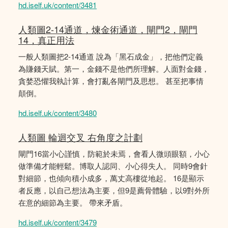
hd.iself.uk/content/3481
人類圖2-14通道，煉金術通道，閘門2，閘門
14，真正用法
一般人類圖把2-14通道 說為「黑石成金」，把他們定義
為賺錢天賦。第一，金錢不是他們所理解。人面對金錢，
貪婪恐懼我執計算，會打亂各閘門及思想。 甚至把事情
顛倒。
hd.iself.uk/content/3480
人類圖 輪迴交叉 右角度之計劃
閘門16當小心謹慎，防範於未焉，會看人微頭眼額，小心
做準備才能輕鬆。博取人認同、小心得失人。 同時9會針
對細節，也傾向積小成多，萬丈高樓從地起。 16是顯示
者反應，以自己想法為主要，但9是薦骨體驗，以9對外所
在意的細節為主要。 帶來矛盾。
hd.iself.uk/content/3479