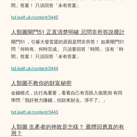
間」答案！ 只須回答「未有答案」
hd.iself.uk/content/3445
人類圖閘門51 正直清楚明確 忌問非所答說廢計
閘門51 ，引爆大發雷霆的原因是問非所答！ 如果閘門51
問「何時有、何時完成」 只須要回答「時間」 沒有「時
間」答案！ 只須回答「未有答案」
hd.iself.uk/content/3444
人類圖不教你的財富秘密
金錢模式，比行為重要，看看自己有否跌入個黑洞 有同
學問「我好努力賺錢，但財來財去。淨不了。」
hd.iself.uk/content/3443
人類圖 生產者的挫敗是怎樣？ 薦體回應真的有
用？