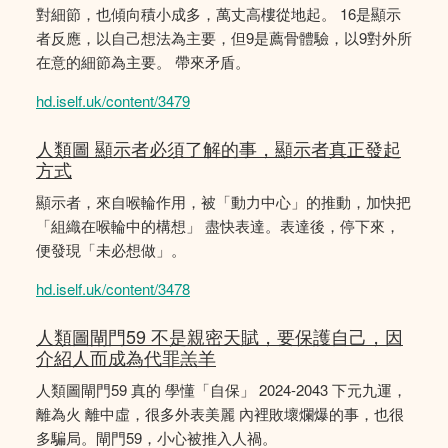
對細節，也傾向積小成多，萬丈高樓從地起。 16是顯示
者反應，以自己想法為主要，但9是薦骨體驗，以9對外所
在意的細節為主要。 帶來矛盾。
hd.iself.uk/content/3479
人類圖 顯示者必須了解的事，顯示者真正發起
方式
顯示者，來自喉輪作用，被「動力中心」的推動，加快把
「組織在喉輪中的構想」 盡快表達。表達後，停下來，
便發現「未必想做」。
hd.iself.uk/content/3478
人類圖閘門59 不是親密天賦，要保護自己，因
介紹人而成為代罪羔羊
人類圖閘門59 真的 學懂「自保」 2024-2043 下元九運，
離為火 離中虛，很多外表美麗 內裡敗壞爛爆的事，也很
多騙局。閘門59，小心被推入人禍。