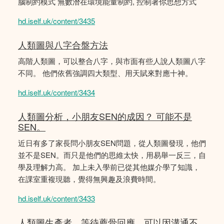
腦制約模式 無數潛在環境能量制約, 控制著你思想方式
hd.iself.uk/content/3435
人類圖與八字合盤方法
高階人類圖，可以整合八字，與市面有些人說人類圖八字
不同。 他們依舊強調四大類型、用天賦來對應十神。
hd.iself.uk/content/3434
人類圖分析，小朋友SEN的成因？ 可能不是
SEN。
近日有多了家長問小朋友SEN問題，從人類圖發現，他們
並不是SEN。而只是他們的思維太快，用易舉一反三，自
學及理解力高。 加上未入學前已從其他媒介學了知識，
在課室重複現聽，覺得無興趣及浪費時間。
hd.iself.uk/content/3433
人類圖生產者，等待薦骨回應，可以因溝通不