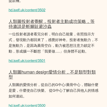
提款機。
hd.iself.uk/content/3502
人類圖投射者覺醒，投射者主動成功策略，等
待邀請是斬腳趾避沙蟲
一位投射者讀者看完分析，明白自己能量，依照指示方
式，發現動力都回來了，感覺好神奇。投射者無動力，不
是無動力，是因為薦骨空白，動力被思想注意力鎖定不
動，形成腦一不斷想「我要做.....」但身體不起動。
hd.iself.uk/content/3501
人類圖human design愛情分析，不是類型對類
型
人類圖的愛情分析，從自己的G中心/薦骨中心，體驗什麼
是愛，什麼使自己快樂。 從G中心了解自己與他人的情感
如何連結。
hd.iself.uk/content/3500