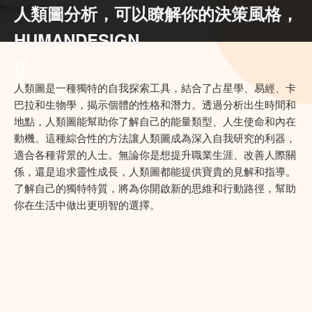
人類圖分析，可以瞭解你的決策風格，
hd.iself.uk
HUMANDESIGN
人類圖是一種獨特的自我探索工具，結合了占星學、易經、卡
巴拉和生物學，揭示個體的性格和潛力。透過分析出生時間和
地點，人類圖能幫助你了解自己的能量類型、人生使命和內在
動機。這種綜合性的方法讓人類圖成為深入自我研究的利器，
適合各種背景的人士。無論你是想提升職業生涯、改善人際關
係，還是追求靈性成長，人類圖都能提供寶貴的見解和指導。
了解自己的獨特特質，將為你開啟新的思維和行動路徑，幫助
你在生活中做出更明智的選擇。