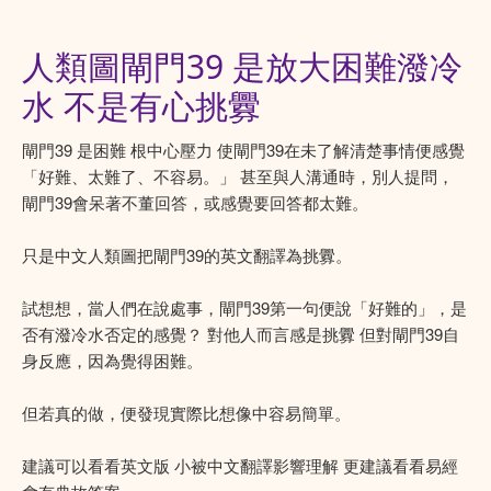
人類圖閘門39 是放大困難潑冷
水 不是有心挑釁
閘門39 是困難 根中心壓力 使閘門39在未了解清楚事情便感覺
「好難、太難了、不容易。」 甚至與人溝通時，別人提問，
閘門39會呆著不董回答，或感覺要回答都太難。
只是中文人類圖把閘門39的英文翻譯為挑釁。
試想想，當人們在說處事，閘門39第一句便說「好難的」，是
否有潑冷水否定的感覺？ 對他人而言感是挑釁 但對閘門39自
身反應，因為覺得困難。
但若真的做，便發現實際比想像中容易簡單。
建議可以看看英文版 小被中文翻譯影響理解 更建議看看易經