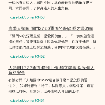
一樣米養百樣人，思想不同，溝通表達與聆聽角度也不
同。求同存異，了解身邊人的人生角色。
hd.iself.uk/content/3453
高階人類圖 閘門27-50通道的覺醒 愛才是源頭
「閘門50的深層覺醒，是愛與價值。」 「一切你願意選
擇的責任，背後都是愛！因為你愛他們，你在乎他們，所
以你從他們身上投射危機感，使你閘門50放大責任感。」
hd.iself.uk/content/3452
人類圖12-22通道 特務工作 獨立處事 保障個人
資料安全
有讀者問「人類圖中12-22適合做什麼？是怎樣的通
道？」 我即時想到「特工，私隱專員，網絡保案，還有
那些以打扮、形象師，以外表掩人耳目的工作」
hd.iself.uk/content/3451