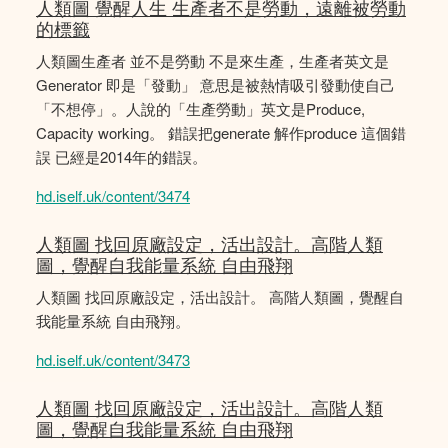
人類圖 覺醒人生 生產者不是勞動，遠離被勞動
的標籤
人類圖生產者 並不是勞動 不是來生產，生產者英文是
Generator 即是「發動」 意思是被熱情吸引發動使自己
「不想停」。人說的「生產勞動」英文是Produce,
Capacity working。 錯誤把generate 解作produce 這個錯
誤 已經是2014年的錯誤。
hd.iself.uk/content/3474
人類圖 找回原廠設定，活出設計。高階人類
圖，覺醒自我能量系統 自由飛翔
人類圖 找回原廠設定，活出設計。 高階人類圖，覺醒自
我能量系統 自由飛翔。
hd.iself.uk/content/3473
人類圖 找回原廠設定，活出設計。高階人類
圖，覺醒自我能量系統 自由飛翔