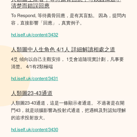
清楚而錯誤回應
To Respond, 等待薦骨回應，是有其盲點。 因為，提問內
容，直接影響「回應」，真實例子。
hd.iself.uk/content/3432
人類圖中人生角色 4/1人 詳細解讀相處之道
4爻 傾向以自己主觀安排， 1爻會追隨現實計劃，凡事要
清楚。 4/1有2類極端
hd.iself.uk/content/3431
人類圖23-43通道
人類圖23-43通道，這是一條顯示者通道。 不過著是在閘
門43，就是頭腦影響為投射式通道，把遇輯及對認知理解
的追求投射放大。
hd.iself.uk/content/3430