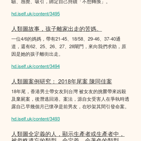
驗、感覺、吸引，綁定自己持續「不想轉換」。
hd.iself.uk/content/3495
人類圖故事，孩子離家出走的苦媽。
一位4/6的媽媽，帶有21-45、18/58、29-46、37-40通
道，還有62、25、26、27、28閘門，來向我們求助，原
因是她的孩子離街出走。
hd.iself.uk/content/3494
人類圖案例研究： 2018年尾案 陳同佳案
18年尾，香港男士帶女友到台灣 被女友的挑釁帶來凶殺
及棄屍案，後潛逃回港。案法，源自女受害人在爭執時透
露自己早幾個月已懷孕是前男友，在吵架其間引發命案。
hd.iself.uk/content/3493
人類圖全定義的人，顯示生產者或生產者中，
被忽略遺忘的類型，全定義，全著色的類型。