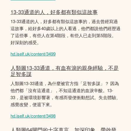
13-33通道的人，好多都有類似這故事
13-33通道的人，好多都有類似這故事的，過去曾經寫過
這故事，給好多40歲以上的人看過，他們都說他們經歴過
了這些事，有些人在第4階段，有些人已走到第5階段。
好深刻的感受。
hd.iself.uk/content/3499
人類圖13-33通道，有血有淚的親身經驗，不是
足智多謀
人類圖13-33通道，為什麼被官方指「足智多謀」？ 因為
他們都「沒有這通道」，不知這通道的血淚辛酸。13-
33，是被環境影響著，有感而發便衝動想試。失去體驗、
感覺改變，便退下來。
hd.iself.uk/content/3498
人類圖64閘門的十字真言，加深印象，帶啟發