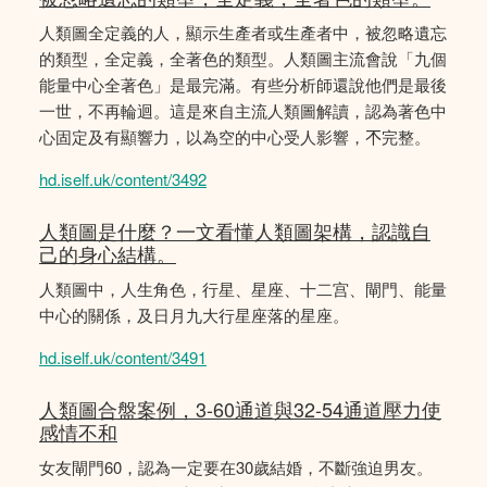
人類圖全定義的人，顯示生產者或生產者中，被忽略遺忘
的類型，全定義，全著色的類型。人類圖主流會說「九個
能量中心全著色」是最完滿。有些分析師還說他們是最後
一世，不再輪迴。這是來自主流人類圖解讀，認為著色中
心固定及有顯響力，以為空的中心受人影響，𣎴完整。
hd.iself.uk/content/3492
人類圖是什麼？一文看懂人類圖架構，認識自
己的身心結構。
人類圖中，人生角色，行星、星座、十二宫、閘門、能量
中心的關係，及日月九大行星座落的星座。
hd.iself.uk/content/3491
人類圖合盤案例，3-60通道與32-54通道壓力使
感情不和
女友閘門60，認為一定要在30歲結婚，不斷強迫男友。