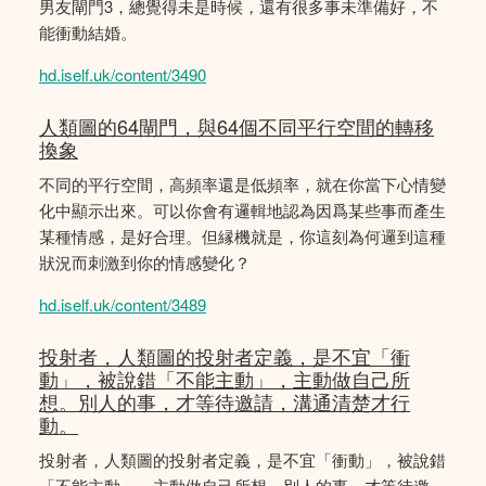
男友閘門3，總覺得未是時候，還有很多事未準備好，不
能衝動結婚。
hd.iself.uk/content/3490
人類圖的64閘門，與64個不同平行空間的轉移
換象
不同的平行空間，高頻率還是低頻率，就在你當下心情變
化中顯示出來。可以你會有邏輯地認為因爲某些事而產生
某種情感，是好合理。但縁機就是，你這刻為何邏到這種
狀況而刺激到你的情感變化？
hd.iself.uk/content/3489
投射者，人類圖的投射者定義，是不宜「衝
動」，被說錯「不能主動」，主動做自己所
想。別人的事，才等待邀請，溝通清楚才行
動。
投射者，人類圖的投射者定義，是不宜「衝動」，被說錯
「不能主動」，主動做自己所想。別人的事，才等待邀