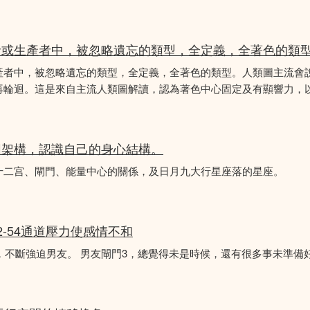
者或生產者中，被忽略遺忘的類型，全定義，全著色的類
產者中，被忽略遺忘的類型，全定義，全著色的類型。人類圖主流會
再輪迴。這是來自主流人類圖解讀，認為著色中心固定及有顯響力，以
圖架構，認識自己的身心結構。
十二宫、閘門、能量中心的關係，及日月九大行星座落的星座。
2-54通道壓力使感情不和
婚，不斷強迫男友。 男友閘門3，總覺得未是時候，還有很多事未準備