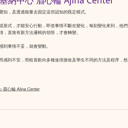
心 眉心輪 Ajina Center
覺知，及透過能量去固定這些認知的既定模式。
或形式，才能安心行動，即使事情不斷在變化，每刻變化來到，他們
情，直致有新方法邏輯的領悟，才會轉變。
感到事情不妥，就會變動。
而感到不安，而較喜歡向多種途徑接收及學生不同的方法及程序，然
 Ajina Center