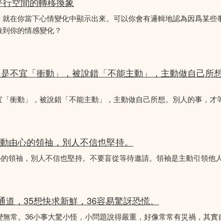
平行空間的轉移換象
，就在你當下心情變化中顯示出來。可以你會有邏輯地認為因爲某些
激到你的情感變化？
，是不宜「衝動」，被說錯「不能主動」，主動做自己所
宜「衝動」，被說錯「不能主動」，主動做自己所想。別人的事，才
是主動由心的領䄂，別人不信也堅持。
動由心的領䄂，別人不信也堅持。不要盲從等待邀請。領袖是主動引領他
常通道，35想快求新鮮，36容易驚訝恐慌。
變無常。36小事大驚小怪，小問題說得嚴重，好像常常有災禍，其實