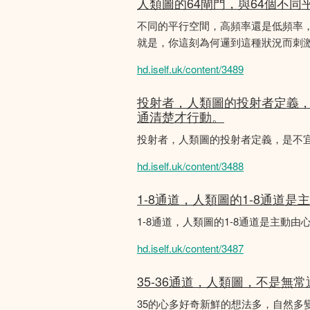
人類圖的64閘門，與64個不同
不同的平行空間，高頻率還是低頻率
就是，你這刻為何邏到這種狀況而刺
hd.iself.uk/content/3489
投射者，人類圖的投射者定義
通清楚才行動。
投射者，人類圖的投射者定義，是不
hd.iself.uk/content/3488
1-8通道，人類圖的1-8通道
1-8通道，人類圖的1-8通道是主
hd.iself.uk/content/3487
35-36通道，人類圖，不是無
35的心多好奇新鮮的想法多，自然多