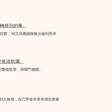
後轉移別的事。
對現實，39又回應困難無法做到而停
是推波助瀾。
物的繁殖慾望，與閘門無關。
若別人無感，自己即使本來有感也會被