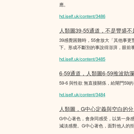
應。
hd.iself.uk/content/3486
人類圖39-55通道，不是豐盛
39感覺困難時，55會放大「其他事
下。形成不斷別的事說得澎湃，眼前
hd.iself.uk/content/3485
6-59通道，人類圖6-59推
59-6 與性欲 無直接關係，給閘門
hd.iself.uk/content/3484
人類圖，G中心定義與空白的
G中心著色，會身同感受，以第一身感
減淡感覺。G中心著色，面對他人的