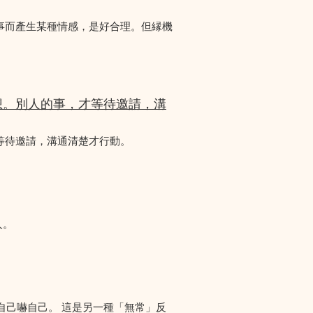
事而產生某種情感，是好合理。但縁機
想。別人的事，才等待邀請，溝
等待邀請，溝通清楚才行動。
人。
自己嚇自己。 這是另一種「無常」反