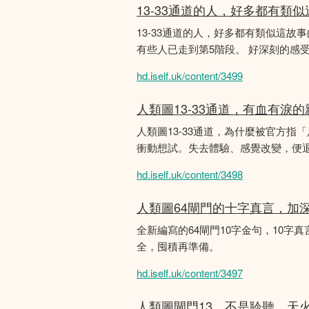
13-33通道的人，好多都有類
13-33通道的人，好多都有類似這
有些人已走到第5階段。 好深刻的感
hd.iself.uk/content/3499
人類圖13-33通道，有血有淚
人類圖13-33通道，為什麼被官方指
衝動想試。失去體驗、感覺改變，便
hd.iself.uk/content/3498
人類圖64閘門的十字真言，加
全新編寫的64閘門10字金句，10字真
全，囤積再準備。
hd.iself.uk/content/3497
人類圖閘門13，不是聆聽，天