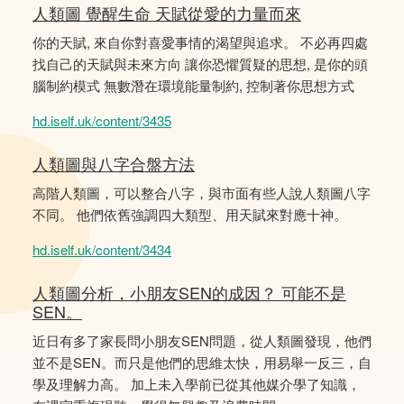
人類圖 覺醒生命 天賦從愛的力量而來
你的天賦, 來自你對喜愛事情的渴望與追求。 不必再四處
找自己的天賦與未來方向 讓你恐懼質疑的思想, 是你的頭
腦制約模式 無數潛在環境能量制約, 控制著你思想方式
hd.iself.uk/content/3435
人類圖與八字合盤方法
高階人類圖，可以整合八字，與市面有些人說人類圖八字
不同。 他們依舊強調四大類型、用天賦來對應十神。
hd.iself.uk/content/3434
人類圖分析，小朋友SEN的成因？ 可能不是
SEN。
近日有多了家長問小朋友SEN問題，從人類圖發現，他們
並不是SEN。而只是他們的思維太快，用易舉一反三，自
學及理解力高。 加上未入學前已從其他媒介學了知識，