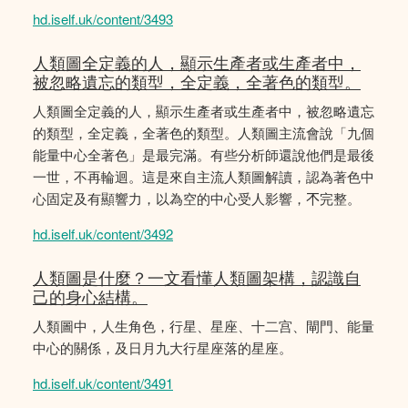
hd.iself.uk/content/3493
人類圖全定義的人，顯示生產者或生產者中，
被忽略遺忘的類型，全定義，全著色的類型。
人類圖全定義的人，顯示生產者或生產者中，被忽略遺忘
的類型，全定義，全著色的類型。人類圖主流會說「九個
能量中心全著色」是最完滿。有些分析師還說他們是最後
一世，不再輪迴。這是來自主流人類圖解讀，認為著色中
心固定及有顯響力，以為空的中心受人影響，𣎴完整。
hd.iself.uk/content/3492
人類圖是什麼？一文看懂人類圖架構，認識自
己的身心結構。
人類圖中，人生角色，行星、星座、十二宫、閘門、能量
中心的關係，及日月九大行星座落的星座。
hd.iself.uk/content/3491