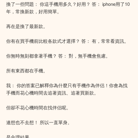
換了一些問題： 你這手機用多久？好用？ 答： iphone用了10
年，常換新款，好用簡單。
再在是換了最新款。
你有在買手機前比較各款式才選擇？ 答： 有，常常看資訊。
你無時無刻都拿著手機？ 答： 對，無手機會焦慮。
所有東西都在手機。
我： 你的答案已解釋你為什麼只有手機作為伴侣！你會為找
手機而花心機時間去追著資訊、追著買新款。
但卻不花心機時間在找伴侣呢。
連想也不去想！ 所以一直單身。
是合理結果。