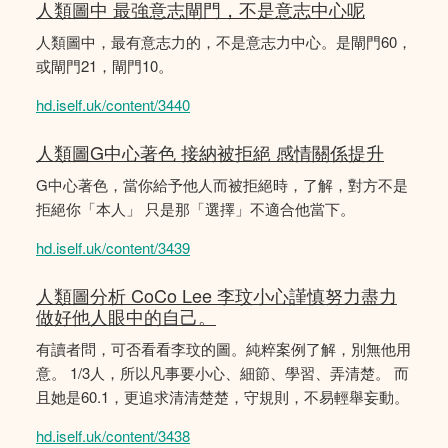
人類圖中 最強意志閘門，不是意志中心呢
人類圖中，最有意志力的，不是意志力中心。是閘門60，
或閘門21，閘門10。
hd.iself.uk/content/3440
人類圖G中心著色 接納被拒絕 感情關係提升
G中心著色，當你給予他人而被拒絕時，了解，對方不是
拒絕你「本人」 只是那「選擇」不適合他當下。
hd.iself.uk/content/3439
人類圖分析 CoCo Lee 李玟小心謹慎努力盡力
做好他人眼中的自己。
有讀者問，可否看看李玟的圖。純粹案例了解，別無他用
意。 1/3人，所以凡事要小心、細節、學習、弄清楚。 而
且她是60.1，更追求清清楚楚，守規則，不易輕舉妄動。
hd.iself.uk/content/3438