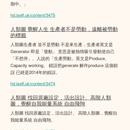
期中。」
hd.iself.uk/content/3475
人類圖 覺醒人生 生產者不是勞動，遠離被勞動
的標籤
人類圖生產者 並不是勞動 不是來生產，生產者英文是
Generator 即是「發動」 意思是被熱情吸引發動使自己
「不想停」。人說的「生產勞動」英文是Produce,
Capacity working。 錯誤把generate 解作produce 這個錯
誤 已經是2014年的錯誤。
hd.iself.uk/content/3474
人類圖 找回原廠設定，活出設計。高階人類
圖，覺醒自我能量系統 自由飛翔
人類圖 找回原廠設定，活出設計。 高階人類圖，覺醒自
我能量系統 自由飛翔。