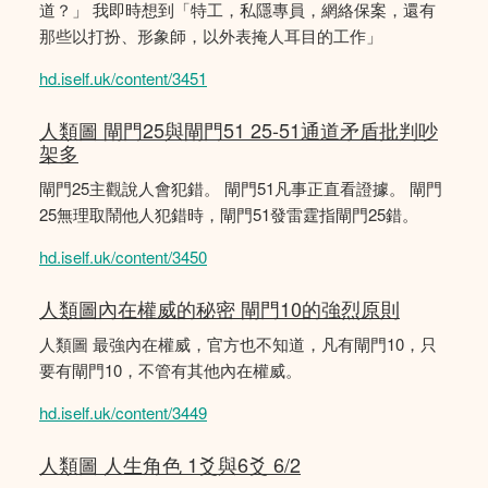
道？」 我即時想到「特工，私隱專員，網絡保案，還有
那些以打扮、形象師，以外表掩人耳目的工作」
hd.iself.uk/content/3451
人類圖 閘門25與閘門51 25-51通道矛盾批判吵
架多
閘門25主觀說人會犯錯。 閘門51凡事正直看證據。 閘門
25無理取鬧他人犯錯時，閘門51發雷霆指閘門25錯。
hd.iself.uk/content/3450
人類圖內在權威的秘密 閘門10的強烈原則
人類圖 最強內在權威，官方也不知道，凡有閘門10，只
要有閘門10，不管有其他內在權威。
hd.iself.uk/content/3449
人類圖 人生角色 1爻與6爻 6/2