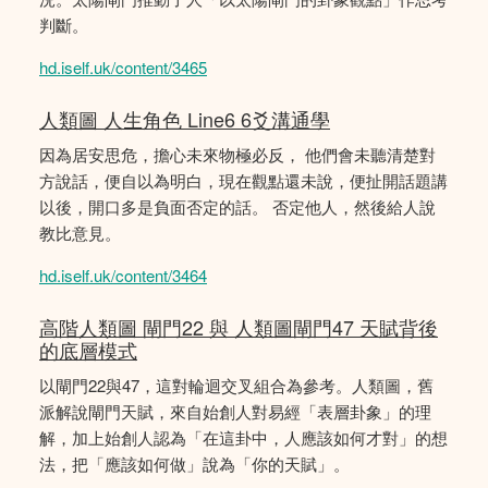
判斷。
hd.iself.uk/content/3465
人類圖 人生角色 Line6 6爻溝通學
因為居安思危，擔心未來物極必反， 他們會未聽清楚對
方說話，便自以為明白，現在觀點還未說，便扯開話題講
以後，開口多是負面否定的話。 否定他人，然後給人說
教比意見。
hd.iself.uk/content/3464
高階人類圖 閘門22 與 人類圖閘門47 天賦背後
的底層模式
以閘門22與47，這對輪迴交叉組合為參考。人類圖，舊
派解說閘門天賦，來自始創人對易經「表層卦象」的理
解，加上始創人認為「在這卦中，人應該如何才對」的想
法，把「應該如何做」說為「你的天賦」。