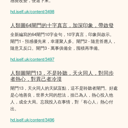
感覺改變，便退下來。
hd.iself.uk/content/3498
人類圖64閘門的十字真言，加深印象，帶啟發
全新編寫的64閘門10字金句，10字真言，印象與啟示。
閘門1 - 預感優先來，幸運聚人多。閘門2 - 隨意答應人，
隨意又反口。閘門3 - 萬事俱備全，囤積再準備。
hd.iself.uk/content/3497
人類圖閘門13，不是聆聽，天火同人，對同步
者熱心，對異己者冷漠
閘門13，天火同人的天賦盲點，這不是聆聽者閘門。好處
是心地善良，世界大同的想法，捨己為人，熱心投入他
人，成全大局。忘我投入在事情，對「有心人」熱心付
出。
hd.iself.uk/content/3496