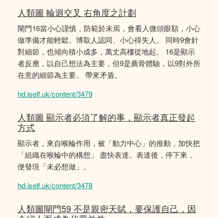
人類圖 輪迴交叉 右角度之計劃
閘門16當小心謹慎，防範於未焉，會看人微頭眼額，小心
做準備才能輕鬆。博取人認同、小心得失人。 同時9會針
對細節，也傾向積小成多，萬丈高樓從地起。 16是顯示
者反應，以自己想法為主要，但9是薦骨體驗，以9對外所
在意的細節為主要。 帶來矛盾。
hd.iself.uk/content/3479
人類圖 顯示者必須了解的事，顯示者真正發起
方式
顯示者，來自喉輪作用，被「動力中心」的推動，加快把
「組織在喉輪中的構想」 盡快表達。表達後，停下來，
便發現「未必想做」。
hd.iself.uk/content/3478
人類圖閘門59 不是親密天賦，要保護自己，因