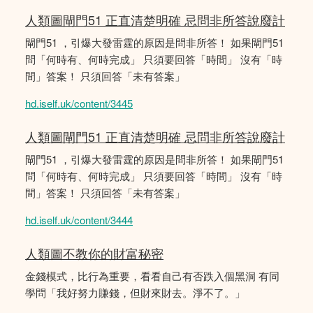
人類圖閘門51 正直清楚明確 忌問非所答說廢計
閘門51 ，引爆大發雷霆的原因是問非所答！ 如果閘門51
問「何時有、何時完成」 只須要回答「時間」 沒有「時
間」答案！ 只須回答「未有答案」
hd.iself.uk/content/3445
人類圖閘門51 正直清楚明確 忌問非所答說廢計
閘門51 ，引爆大發雷霆的原因是問非所答！ 如果閘門51
問「何時有、何時完成」 只須要回答「時間」 沒有「時
間」答案！ 只須回答「未有答案」
hd.iself.uk/content/3444
人類圖不教你的財富秘密
金錢模式，比行為重要，看看自己有否跌入個黑洞 有同
學問「我好努力賺錢，但財來財去。淨不了。」