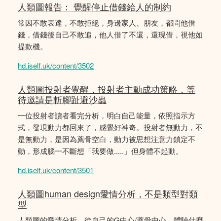
人類圖報告： 覺醒停止借錢給人的制約
常因不敢表達，不敢拒絕，身邊家人、朋友，都問他借
錢，借錢後自己不敢追，他人借了不還，還現借，視他如
提款機。
hd.iself.uk/content/3502
人類圖投射者覺醒，投射者主動成功策略，等
待邀請是斬腳趾避沙蟲
一位投射者讀者看完分析，明白自己能量，依照指示方
式，發現動力都回來了，感覺好神奇。投射者無動力，不
是無動力，是因為薦骨空白，動力被思想注意力鎖定不
動，形成腦一不斷想「我要做.....」但身體不起動。
hd.iself.uk/content/3501
人類圖human design愛情分析，不是類型對類
型
人類圖的愛情分析，從自己的G中心/薦骨中心，體驗什麼