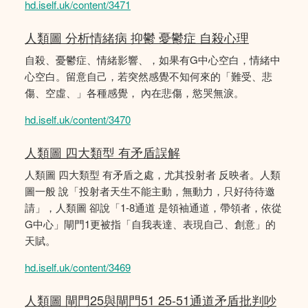
hd.iself.uk/content/3471
人類圖 分析情緒病 抑鬱 憂鬱症 自殺心理
自殺、憂鬱症、情緒影響、，如果有G中心空白，情緒中
心空白。留意自己，若突然感覺不知何來的「難受、悲
傷、空虛、」各種感覺， 內在悲傷，慾哭無淚。
hd.iself.uk/content/3470
人類圖 四大類型 有矛盾誤解
人類圖 四大類型 有矛盾之處，尤其投射者 反映者。人類
圖一般 說「投射者天生不能主動，無動力，只好待待邀
請」，人類圖 卻說「1-8通道 是領袖通道，帶領者，依從
G中心」閘門1更被指「自我表達、表現自己、創意」的
天賦。
hd.iself.uk/content/3469
人類圖 閘門25與閘門51 25-51通道矛盾批判吵