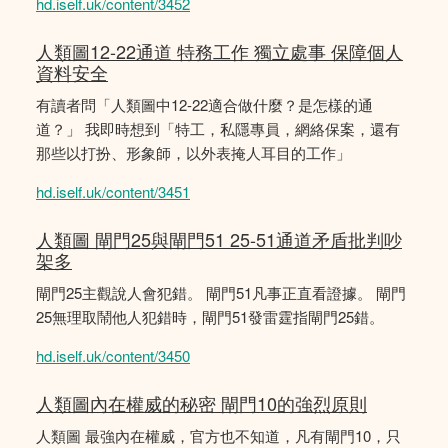
hd.iself.uk/content/3452
人類圖12-22通道 特務工作 獨立處事 保障個人
資料安全
有讀者問「人類圖中12-22適合做什麼？是怎樣的通
道？」 我即時想到「特工，私隱專員，網絡保案，還有
那些以打扮、形象師，以外表掩人耳目的工作」
hd.iself.uk/content/3451
人類圖 閘門25與閘門51 25-51通道矛盾批判吵
架多
閘門25主觀說人會犯錯。 閘門51凡事正直看證據。 閘門
25無理取鬧他人犯錯時，閘門51發雷霆指閘門25錯。
hd.iself.uk/content/3450
人類圖內在權威的秘密 閘門10的強烈原則
人類圖 最強內在權威，官方也不知道，凡有閘門10，只