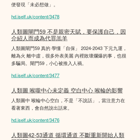
便發現「未必想做」。
hd.iself.uk/content/3478
人類圖閘門59 不是親密天賦，要保護自己，因
介紹人而成為代罪羔羊
人類圖閘門59 真的 學懂「自保」 2024-2043 下元九運，
離為火 離中虛，很多外表美麗 內裡敗壞爛爆的事，也很
多騙局。閘門59，小心被推入人禍。
hd.iself.uk/content/3477
人類圖 喉嚨中心未定義 空白中心 喉輪的影響
人類圖中 喉輪中心空白，不是「不說話」，當注意力在
看著東西，會自然說出話來。
hd.iself.uk/content/3476
人類圖42-53通道 循環通道 不斷重新開始人類