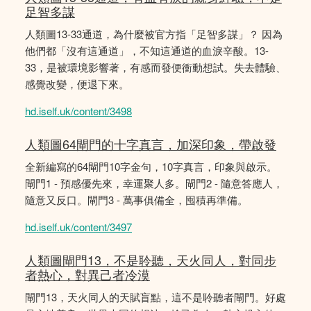
足智多謀
人類圖13-33通道，為什麼被官方指「足智多謀」？ 因為
他們都「沒有這通道」，不知這通道的血淚辛酸。13-
33，是被環境影響著，有感而發便衝動想試。失去體驗、
感覺改變，便退下來。
hd.iself.uk/content/3498
人類圖64閘門的十字真言，加深印象，帶啟發
全新編寫的64閘門10字金句，10字真言，印象與啟示。
閘門1 - 預感優先來，幸運聚人多。閘門2 - 隨意答應人，
隨意又反口。閘門3 - 萬事俱備全，囤積再準備。
hd.iself.uk/content/3497
人類圖閘門13，不是聆聽，天火同人，對同步
者熱心，對異己者冷漠
閘門13，天火同人的天賦盲點，這不是聆聽者閘門。好處