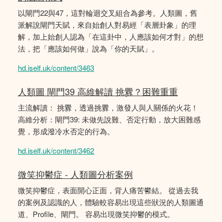
以閘門22與47，這對輪迴交叉組合為參考。人類圖，舊
派解說閘門天賦，來自始創人對易經「表層卦象」的理
解，加上始創人認為「在這卦中，人應該如何才對」的想
法，把「應該如何做」說為「你的天賦」。
hd.iself.uk/content/3463
人類圖 閘門39 高維解讀 挑釁？困難重重
主流解讀： 挑釁，透過挑釁，激發人與人關係的火花！
高維分析：閘門39: 未做先說難、否定行動，放大困難感
覺，形成潑冷水否定的行為。
hd.iself.uk/content/3462
微笑抑鬱症 - 人類圖分析案例
微笑抑鬱症，表面開心正面，背人痛苦鬰結。 從過去我
的案例及認識的人，體驗較容易出現這些狀況的人類圖通
道、Profile、閘門。 容易出現微笑抑鬱的模式。