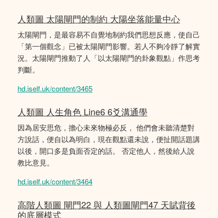
人類圖 太陽閘門的制約 大陽坐落能量中心
太陽閘門，是最容易不自覺地制約我們思想反應，使自己
「第一個觀念」已被太陽閘門影響。若人不夠冷靜了解實
況。太陽閘門推動了人「以太陽閘門的卦象觀點」作思考
判斷。
hd.iself.uk/content/3465
人類圖 人生角色 Line6 6爻溝通學
因為居安思危，擔心未來物極必反， 他們會未聽清楚對
方說話，便自以為明白，現在觀點還未說，便扯開話題講
以後，開口多是負面否定的話。 否定他人，然後給人說
教比意見。
hd.iself.uk/content/3464
高階人類圖 閘門22 與 人類圖閘門47 天賦背後
的底層模式