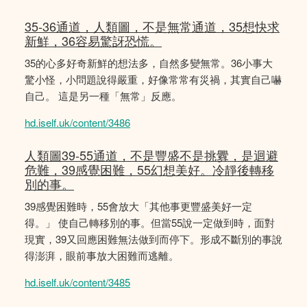
35-36通道，人類圖，不是無常通道，35想快求
新鮮，36容易驚訝恐慌。
35的心多好奇新鮮的想法多，自然多變無常。36小事大
驚小怪，小問題說得嚴重，好像常常有災禍，其實自己嚇
自己。 這是另一種「無常」反應。
hd.iself.uk/content/3486
人類圖39-55通道，不是豐盛不是挑釁，是迴避
危難，39感覺困難，55幻想美好。冷靜後轉移
別的事。
39感覺困難時，55會放大「其他事更豐盛美好一定
得。」 使自己轉移別的事。但當55說一定做到時，面對
現實，39又回應困難無法做到而停下。形成不斷別的事說
得澎湃，眼前事放大困難而逃離。
hd.iself.uk/content/3485