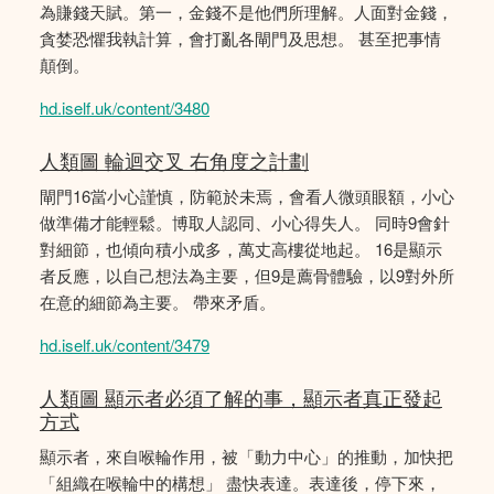
為賺錢天賦。第一，金錢不是他們所理解。人面對金錢，
貪婪恐懼我執計算，會打亂各閘門及思想。 甚至把事情
顛倒。
hd.iself.uk/content/3480
人類圖 輪迴交叉 右角度之計劃
閘門16當小心謹慎，防範於未焉，會看人微頭眼額，小心
做準備才能輕鬆。博取人認同、小心得失人。 同時9會針
對細節，也傾向積小成多，萬丈高樓從地起。 16是顯示
者反應，以自己想法為主要，但9是薦骨體驗，以9對外所
在意的細節為主要。 帶來矛盾。
hd.iself.uk/content/3479
人類圖 顯示者必須了解的事，顯示者真正發起
方式
顯示者，來自喉輪作用，被「動力中心」的推動，加快把
「組織在喉輪中的構想」 盡快表達。表達後，停下來，