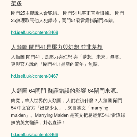
架多
閘門25主觀說人會犯錯。 閘門51凡事正直看證據。 閘門
25無理取鬧他人犯錯時，閘門51發雷霆指閘門25錯。
hd.iself.uk/content/3468
人類圖 閘門41是壓力與幻想 並非夢想
人類圖 閘門41，是壓力與幻想 與「夢想、未來」無關。
更與官方說的「閘門41.1是新的流年」無關。
hd.iself.uk/content/3467
人類圖 64閘門 翻譯錯誤的影響 64閘門來源。
夠竟，華人世界的人類圖，人們在讀什麼？人類圖 閘門
54 中文官方「出嫁少女」，來自英文「marrying
maiden」。Marrying Maiden 是英文把易經第54卦雷澤歸
妹的英文翻譯，卦名直譯！
hd.iself.uk/content/3466