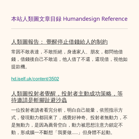
本站人類圖文章目録 Humandesign Reference
人類圖報告： 覺醒停止借錢給人的制約
常因不敢表達，不敢拒絕，身邊家人、朋友，都問他借
錢，借錢後自己不敢追，他人借了不還，還現借，視他如
提款機。
hd.iself.uk/content/3502
人類圖投射者覺醒，投射者主動成功策略，等
待邀請是斬腳趾避沙蟲
一位投射者讀者看完分析，明白自己能量，依照指示方
式，發現動力都回來了，感覺好神奇。投射者無動力，不
是無動力，是因為薦骨空白，動力被思想注意力鎖定不
動，形成腦一不斷想「我要做.....」但身體不起動。