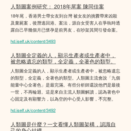
人類圖案例研究： 2018年尾案 陳同佳案
18年尾，香港男士帶女友到台灣 被女友的挑釁帶來凶殺
及棄屍案，後潛逃回港。案法，源自女受害人在爭執時透
露自己早幾個月已懷孕是前男友，在吵架其間引發命案。
hd.iself.uk/content/3493
人類圖全定義的人，顯示生產者或生產者中，
被忽略遺忘的類型，全定義，全著色的類型。
人類圖全定義的人，顯示生產者或生產者中，被忽略遺忘
的類型，全定義，全著色的類型。人類圖主流會說「九個
能量中心全著色」是最完滿。有些分析師還說他們是最後
一世，不再輪迴。這是來自主流人類圖解讀，認為著色中
心固定及有顯響力，以為空的中心受人影響，𣎴完整。
hd.iself.uk/content/3492
人類圖是什麼？一文看懂人類圖架構，認識自
己的身心結構。