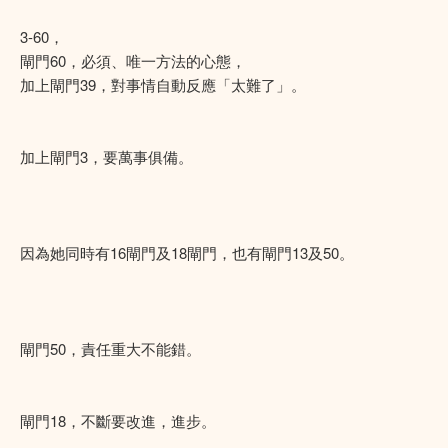
3-60，
閘門60，必須、唯一方法的心態，
加上閘門39，對事情自動反應「太難了」。
加上閘門3，要萬事俱備。
因為她同時有16閘門及18閘門，也有閘門13及50。
閘門50，責任重大不能錯。
閘門18，不斷要改進，進步。