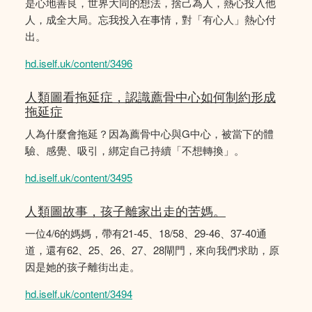
是心地善良，世界大同的想法，捨己為人，熱心投入他
人，成全大局。忘我投入在事情，對「有心人」熱心付
出。
hd.iself.uk/content/3496
人類圖看拖延症，認識薦骨中心如何制約形成
拖延症
人為什麼會拖延？因為薦骨中心與G中心，被當下的體
驗、感覺、吸引，綁定自己持續「不想轉換」。
hd.iself.uk/content/3495
人類圖故事，孩子離家出走的苦媽。
一位4/6的媽媽，帶有21-45、18/58、29-46、37-40通
道，還有62、25、26、27、28閘門，來向我們求助，原
因是她的孩子離街出走。
hd.iself.uk/content/3494