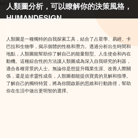
人類圖分析，可以瞭解你的決策風格，
hd.iself.uk
HUMANDESIGN
人類圖是一種獨特的自我探索工具，結合了占星學、易經、卡
巴拉和生物學，揭示個體的性格和潛力。透過分析出生時間和
地點，人類圖能幫助你了解自己的能量類型、人生使命和內在
動機。這種綜合性的方法讓人類圖成為深入自我研究的利器，
適合各種背景的人士。無論你是想提升職業生涯、改善人際關
係，還是追求靈性成長，人類圖都能提供寶貴的見解和指導。
了解自己的獨特特質，將為你開啟新的思維和行動路徑，幫助
你在生活中做出更明智的選擇。