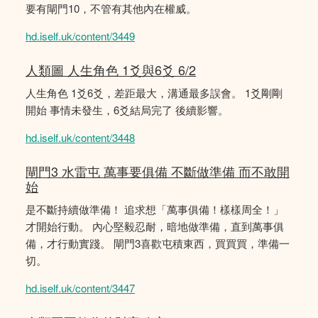
要有閘門10，不管有其他內在權威。
hd.iself.uk/content/3449
人類圖 人生角色 1爻與6爻 6/2
人生角色 1爻6爻，差距最大，溝通最多誤會。 1爻剛剛
開始 事情未發生，6爻結局完了 後續影響。
hd.iself.uk/content/3448
閘門3 水雷屯 萬事要俱備 不斷做準備 而不敢開
始
是不斷持續做準備！ 追求想「萬事俱備！樣樣周全！」
才開始行動。 內心堅毅忍耐，暗地做準備，直到萬事俱
備，才行動實踐。 閘門3喜歡屯積東西，買買買，準備一
切。
hd.iself.uk/content/3447