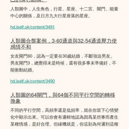
人類圖中，人生角色，行星、星座、十二宫、閘門、能量
中心的關係，及日月九大行星座落的星座。
hd.iself.uk/content/3491
人類圖合盤案例，3-60通道與32-54通道壓力使
感情不和
女友閘門60，認為一定要在30歲結婚，不斷強迫男友。
男友閘門3，總覺得未是時候，還有很多事未準備好，不
能衝動結婚。
hd.iself.uk/content/3490
人類圖的64閘門，與64個不同平行空間的轉移
換象
不同的平行空間，高頻率還是低頻率，就在你當下心情變
化中顯示出來。可以你會有邏輯地認為因爲某些事而產生
某種情感，是好合理。但縁機就是，你這刻為何邏到這種