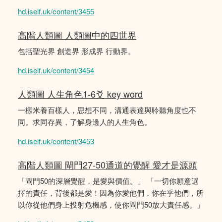
hd.iself.uk/content/3455
高階人類圖 人類圖中的四世界
包括聖光界 創造界 形成界 行動界。
hd.iself.uk/content/3454
人類圖 人生角色1-6爻 key word
一樣米養百樣人，思想不同，溝通表達與聆聽角度也不
同。求同存異，了解身邊人的人生角色。
hd.iself.uk/content/3453
高階人類圖 閘門27-50通道的覺醒 愛才是源頭
「閘門50的深層覺醒，是愛與價值。」 「一切你願意選
擇的責任，背後都是愛！因為你愛他們，你在乎他們，所
以你從他們身上投射危機感，使你閘門50放大責任感。」