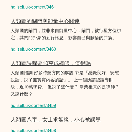
hd.iself.uk/content/3461
人類圖的閘門與能量中心關連
人類圖的閘門，並非來自能量中心，閘門，被行星方位綁
定，其閘門卦象的五行訊息，影響自己與脈輪的共震。
hd.iself.uk/content/3460
人類圖課程要10萬成導師，值得嗎
人類圖諮詢 好多時聽方間的解說 都是「感覺良好、安慰
說話，說了無實質內容的話」。 上一個所謂認證導師
級，過10萬學費。 但說了些什麼？ 畢業後真的是導師？
又說什麼？
hd.iself.uk/content/3459
人類圖八字，女士求姻緣，小心被誤導
hd.iself.uk/content/3458