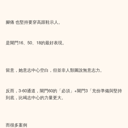
腳痛 也堅持要穿高跟鞋示人。
是閘門16、50、18的最好表現。
留意，她意志中心空白，但並非人類圖說無意志力。
反而，3-60通道，閘門60的「必須」+閘門3「充份準備與堅持
到底，比竭志中心的力量更大。
而很多案例