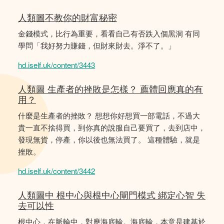
人類圖不教你的財富秘密
金錢模式，比行為重要，看看自己有否跌入個黑洞 有同
學問「我好努力賺錢，但財來財去。淨不了。」
hd.iself.uk/content/3443
人類圖 生產者的挫敗是怎樣？ 薦體回應真的有
用？
什麼是生產者的挫敗？ 想想你好想買一部電話，不過大
貴一直不捨得買，到你真的說服自己要買了，去到店中，
發現無貨，停產，你以後也無法買了。 這種體驗，就是
挫敗。
hd.iself.uk/content/3442
人類圖中 根中心與根中心閘門模式 綁定心智 失
去可以性
根中心，在脈輪中，對應海底輪。海底輪，本意是建基於