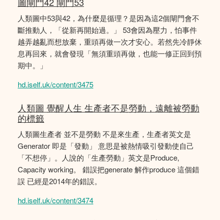
圖閘門42 閘門53
人類圖中53與42，為什麼是循理？是因為這2個閘門會不
斷推動人，「從新再開始過。」 53會因為壓力，怕事件
越弄越亂而想放棄，重頭再做一次才安心。若然先冷靜休
息再回來，就會發現「無須重頭再做，也能一修正回到預
期中。」
hd.iself.uk/content/3475
人類圖 覺醒人生 生產者不是勞動，遠離被勞動
的標籤
人類圖生產者 並不是勞動 不是來生產，生產者英文是
Generator 即是「發動」 意思是被熱情吸引發動使自己
「不想停」。人說的「生產勞動」英文是Produce,
Capacity working。 錯誤把generate 解作produce 這個錯
誤 已經是2014年的錯誤。
hd.iself.uk/content/3474