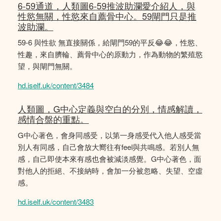
6-59通道，人類圖6-59推波助瀾愛介紹人，與
性慾無關，性慾來自薦骨中心。59閘門只是推
波助瀾。
59-6 與性欲 無直接關係，給閘門59的平反😂😂，性慾、
性趣，來自臍輪、薦骨中心的原動力，作為動物的繁殖慾
望，與閘門無關。
hd.iself.uk/content/3484
人類圖，G中心定義與空白的分別，情感解讀，
感情合盤的重點。
G中心著色，會身同感受，以第一身感受代入他人感受當
別人有同感，自己會放大嚮往有feel與共鳴感。若別人無
感，自己即使本來有感也會被減淡感覺。G中心著色，面
對他人的拒絕、不接納時，會加一分被忽略、失望、空虛
感。
hd.iself.uk/content/3483