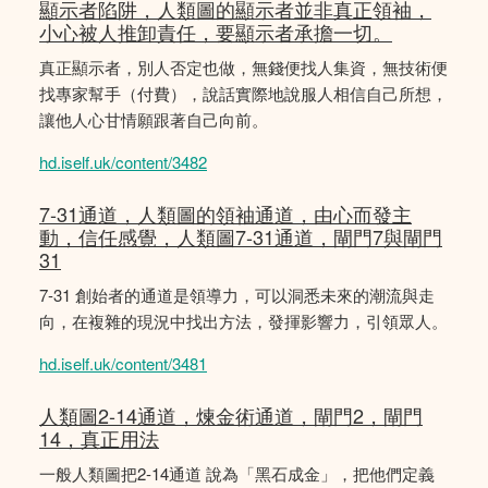
顯示者陷阱，人類圖的顯示者並非真正領袖，
小心被人推卸責任，要顯示者承擔一切。
真正顯示者，別人否定也做，無錢便找人集資，無技術便
找專家幫手（付費），說話實際地說服人相信自己所想，
讓他人心甘情願跟著自己向前。
hd.iself.uk/content/3482
7-31通道，人類圖的領袖通道，由心而發主
動，信任感覺，人類圖7-31通道，閘門7與閘門
31
7-31 創始者的通道是領導力，可以洞悉未來的潮流與走
向，在複雜的現況中找出方法，發揮影響力，引領眾人。
hd.iself.uk/content/3481
人類圖2-14通道，煉金術通道，閘門2，閘門
14，真正用法
一般人類圖把2-14通道 說為「黑石成金」，把他們定義