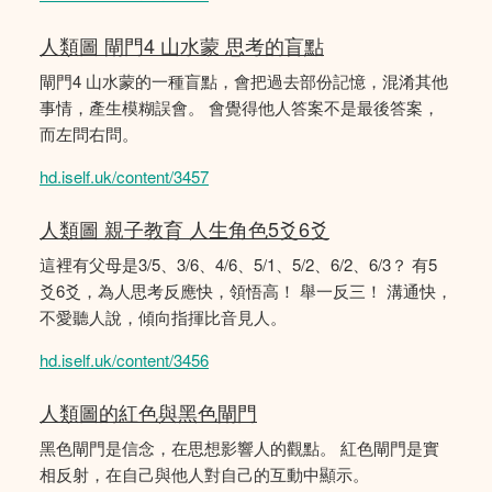
人類圖 閘門4 山水蒙 思考的盲點
閘門4 山水蒙的一種盲點，會把過去部份記憶，混淆其他
事情，產生模糊誤會。 會覺得他人答案不是最後答案，
而左問右問。
hd.iself.uk/content/3457
人類圖 親子教育 人生角色5爻6爻
這裡有父母是3/5、3/6、4/6、5/1、5/2、6/2、6/3？ 有5
爻6爻，為人思考反應快，領悟高！ 舉一反三！ 溝通快，
不愛聽人說，傾向指揮比音見人。
hd.iself.uk/content/3456
人類圖的紅色與黑色閘門
黑色閘門是信念，在思想影響人的觀點。 紅色閘門是實
相反射，在自己與他人對自己的互動中顯示。