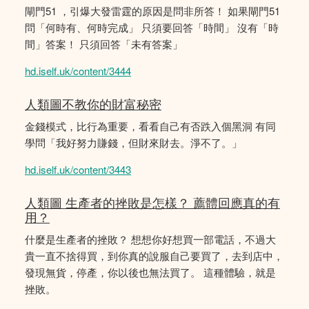
閘門51 ，引爆大發雷霆的原因是問非所答！ 如果閘門51
問「何時有、何時完成」 只須要回答「時間」 沒有「時
間」答案！ 只須回答「未有答案」
hd.iself.uk/content/3444
人類圖不教你的財富秘密
金錢模式，比行為重要，看看自己有否跌入個黑洞 有同
學問「我好努力賺錢，但財來財去。淨不了。」
hd.iself.uk/content/3443
人類圖 生產者的挫敗是怎樣？ 薦體回應真的有
用？
什麼是生產者的挫敗？ 想想你好想買一部電話，不過大
貴一直不捨得買，到你真的說服自己要買了，去到店中，
發現無貨，停產，你以後也無法買了。 這種體驗，就是
挫敗。