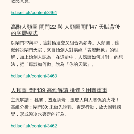
教比意見。
hd.iself.uk/content/3464
高階人類圖 閘門22 與 人類圖閘門47 天賦背後
的底層模式
以閘門22與47，這對輪迴交叉組合為參考。人類圖，舊
派解說閘門天賦，來自始創人對易經「表層卦象」的理
解，加上始創人認為「在這卦中，人應該如何才對」的想
法，把「應該如何做」說為「你的天賦」。
hd.iself.uk/content/3463
人類圖 閘門39 高維解讀 挑釁？困難重重
主流解讀： 挑釁，透過挑釁，激發人與人關係的火花！
高維分析：閘門39: 未做先說難、否定行動，放大困難感
覺，形成潑冷水否定的行為。
hd.iself.uk/content/3462