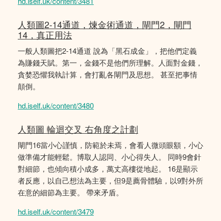
hd.iself.uk/content/3481
人類圖2-14通道，煉金術通道，閘門2，閘門
14，真正用法
一般人類圖把2-14通道 說為「黑石成金」，把他們定義
為賺錢天賦。第一，金錢不是他們所理解。人面對金錢，
貪婪恐懼我執計算，會打亂各閘門及思想。 甚至把事情
顛倒。
hd.iself.uk/content/3480
人類圖 輪迴交叉 右角度之計劃
閘門16當小心謹慎，防範於未焉，會看人微頭眼額，小心
做準備才能輕鬆。博取人認同、小心得失人。 同時9會針
對細節，也傾向積小成多，萬丈高樓從地起。 16是顯示
者反應，以自己想法為主要，但9是薦骨體驗，以9對外所
在意的細節為主要。 帶來矛盾。
hd.iself.uk/content/3479