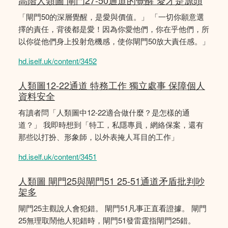
高階人類圖 閘門27-50通道的覺醒 愛才是源頭
「閘門50的深層覺醒，是愛與價值。」 「一切你願意選
擇的責任，背後都是愛！因為你愛他們，你在乎他們，所
以你從他們身上投射危機感，使你閘門50放大責任感。」
hd.iself.uk/content/3452
人類圖12-22通道 特務工作 獨立處事 保障個人
資料安全
有讀者問「人類圖中12-22適合做什麼？是怎樣的通
道？」 我即時想到「特工，私隱專員，網絡保案，還有
那些以打扮、形象師，以外表掩人耳目的工作」
hd.iself.uk/content/3451
人類圖 閘門25與閘門51 25-51通道矛盾批判吵
架多
閘門25主觀說人會犯錯。 閘門51凡事正直看證據。 閘門
25無理取鬧他人犯錯時，閘門51發雷霆指閘門25錯。