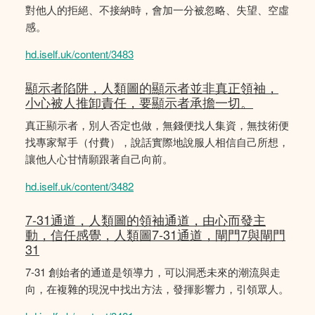
對他人的拒絕、不接納時，會加一分被忽略、失望、空虛
感。
hd.iself.uk/content/3483
顯示者陷阱，人類圖的顯示者並非真正領袖，
小心被人推卸責任，要顯示者承擔一切。
真正顯示者，別人否定也做，無錢便找人集資，無技術便
找專家幫手（付費），說話實際地說服人相信自己所想，
讓他人心甘情願跟著自己向前。
hd.iself.uk/content/3482
7-31通道，人類圖的領袖通道，由心而發主
動，信任感覺，人類圖7-31通道，閘門7與閘門
31
7-31 創始者的通道是領導力，可以洞悉未來的潮流與走
向，在複雜的現況中找出方法，發揮影響力，引領眾人。