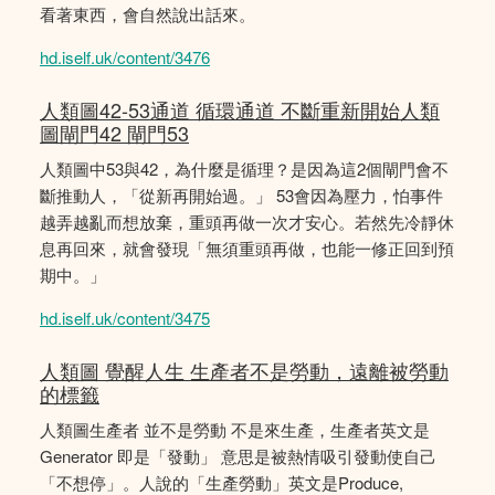
看著東西，會自然說出話來。
hd.iself.uk/content/3476
人類圖42-53通道 循環通道 不斷重新開始人類
圖閘門42 閘門53
人類圖中53與42，為什麼是循理？是因為這2個閘門會不
斷推動人，「從新再開始過。」 53會因為壓力，怕事件
越弄越亂而想放棄，重頭再做一次才安心。若然先冷靜休
息再回來，就會發現「無須重頭再做，也能一修正回到預
期中。」
hd.iself.uk/content/3475
人類圖 覺醒人生 生產者不是勞動，遠離被勞動
的標籤
人類圖生產者 並不是勞動 不是來生產，生產者英文是
Generator 即是「發動」 意思是被熱情吸引發動使自己
「不想停」。人說的「生產勞動」英文是Produce,