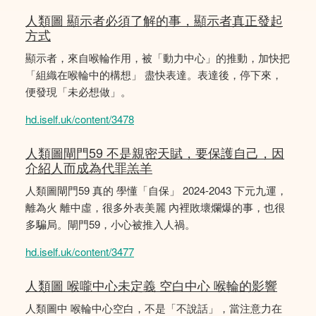
人類圖 顯示者必須了解的事，顯示者真正發起
方式
顯示者，來自喉輪作用，被「動力中心」的推動，加快把
「組織在喉輪中的構想」 盡快表達。表達後，停下來，
便發現「未必想做」。
hd.iself.uk/content/3478
人類圖閘門59 不是親密天賦，要保護自己，因
介紹人而成為代罪羔羊
人類圖閘門59 真的 學懂「自保」 2024-2043 下元九運，
離為火 離中虛，很多外表美麗 內裡敗壞爛爆的事，也很
多騙局。閘門59，小心被推入人禍。
hd.iself.uk/content/3477
人類圖 喉嚨中心未定義 空白中心 喉輪的影響
人類圖中 喉輪中心空白，不是「不說話」，當注意力在