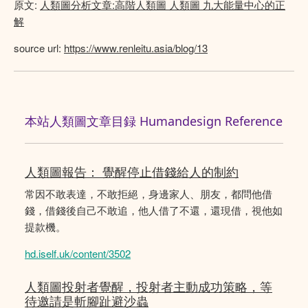
原文:
人類圖分析文章:高階人類圖 人類圖 九大能量中心的正
解
source url:
https://www.renleitu.asia/blog/13
本站人類圖文章目録 Humandesign Reference
人類圖報告： 覺醒停止借錢給人的制約
常因不敢表達，不敢拒絕，身邊家人、朋友，都問他借
錢，借錢後自己不敢追，他人借了不還，還現借，視他如
提款機。
hd.iself.uk/content/3502
人類圖投射者覺醒，投射者主動成功策略，等
待邀請是斬腳趾避沙蟲