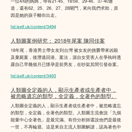
一位4/6的媽媽，帶有21-45、18/58、29-46、37-40通
道，還有62、25、26、27、28閘門，來向我們求助，原
因是她的孩子離街出走。
hd.iself.uk/content/3494
人類圖案例研究： 2018年尾案 陳同佳案
18年尾，香港男士帶女友到台灣 被女友的挑釁帶來凶殺
及棄屍案，後潛逃回港。案法，源自女受害人在爭執時透
露自己早幾個月已懷孕是前男友，在吵架其間引發命案。
hd.iself.uk/content/3493
人類圖全定義的人，顯示生產者或生產者中，
被忽略遺忘的類型，全定義，全著色的類型。
人類圖全定義的人，顯示生產者或生產者中，被忽略遺忘
的類型，全定義，全著色的類型。人類圖主流會說「九個
能量中心全著色」是最完滿。有些分析師還說他們是最後
一世，不再輪迴。這是來自主流人類圖解讀，認為著色中