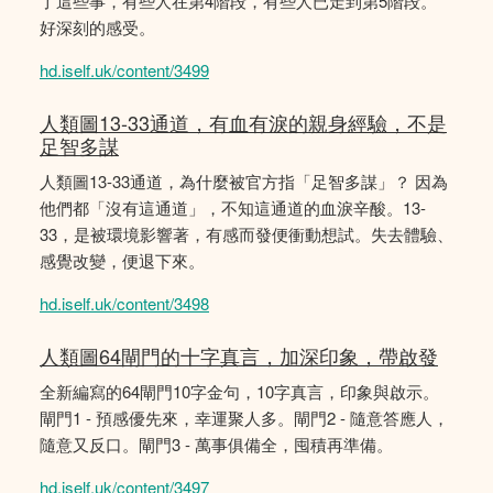
了這些事，有些人在第4階段，有些人已走到第5階段。
好深刻的感受。
hd.iself.uk/content/3499
人類圖13-33通道，有血有淚的親身經驗，不是
足智多謀
人類圖13-33通道，為什麼被官方指「足智多謀」？ 因為
他們都「沒有這通道」，不知這通道的血淚辛酸。13-
33，是被環境影響著，有感而發便衝動想試。失去體驗、
感覺改變，便退下來。
hd.iself.uk/content/3498
人類圖64閘門的十字真言，加深印象，帶啟發
全新編寫的64閘門10字金句，10字真言，印象與啟示。
閘門1 - 預感優先來，幸運聚人多。閘門2 - 隨意答應人，
隨意又反口。閘門3 - 萬事俱備全，囤積再準備。
hd.iself.uk/content/3497