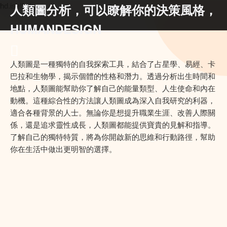
人類圖分析，可以瞭解你的決策風格，
hd.iself.uk
HUMANDESIGN
人類圖是一種獨特的自我探索工具，結合了占星學、易經、卡
巴拉和生物學，揭示個體的性格和潛力。透過分析出生時間和
地點，人類圖能幫助你了解自己的能量類型、人生使命和內在
動機。這種綜合性的方法讓人類圖成為深入自我研究的利器，
適合各種背景的人士。無論你是想提升職業生涯、改善人際關
係，還是追求靈性成長，人類圖都能提供寶貴的見解和指導。
了解自己的獨特特質，將為你開啟新的思維和行動路徑，幫助
你在生活中做出更明智的選擇。