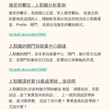
微笑抑鬱症 - 人類圖分析案例
微笑抑鬱症，表面開心正面，背人痛苦鬰結。 從過去我
的案例及認識的人，體驗較容易出現這些狀況的人類圖通
道、Profile、閘門。 容易出現微笑抑鬱的模式。
hd.iself.uk/content/3461
人類圖的閘門與能量中心關連
人類圖的閘門，並非來自能量中心，閘門，被行星方位綁
定，其閘門卦象的五行訊息，影響自己與脈輪的共震。
hd.iself.uk/content/3460
人類圖課程要10萬成導師，值得嗎
人類圖諮詢 好多時聽方間的解說 都是「感覺良好、安慰
說話，說了無實質內容的話」。 上一個所謂認證導師
級，過10萬學費。 但說了些什麼？ 畢業後真的是導師？
又說什麼？