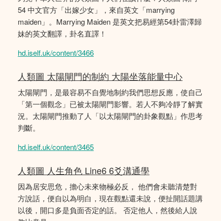
54 中文官方「出嫁少女」，來自英文「marrying
maiden」。Marrying Maiden 是英文把易經第54卦雷澤歸
妹的英文翻譯，卦名直譯！
hd.iself.uk/content/3466
人類圖 太陽閘門的制約 大陽坐落能量中心
太陽閘門，是最容易不自覺地制約我們思想反應，使自己
「第一個觀念」已被太陽閘門影響。若人不夠冷靜了解實
況。太陽閘門推動了人「以太陽閘門的卦象觀點」作思考
判斷。
hd.iself.uk/content/3465
人類圖 人生角色 Line6 6爻溝通學
因為居安思危，擔心未來物極必反， 他們會未聽清楚對
方說話，便自以為明白，現在觀點還未說，便扯開話題講
以後，開口多是負面否定的話。 否定他人，然後給人說