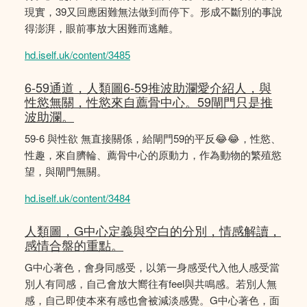
現實，39又回應困難無法做到而停下。形成不斷別的事說
得澎湃，眼前事放大困難而逃離。
hd.iself.uk/content/3485
6-59通道，人類圖6-59推波助瀾愛介紹人，與
性慾無關，性慾來自薦骨中心。59閘門只是推
波助瀾。
59-6 與性欲 無直接關係，給閘門59的平反😂😂，性慾、
性趣，來自臍輪、薦骨中心的原動力，作為動物的繁殖慾
望，與閘門無關。
hd.iself.uk/content/3484
人類圖，G中心定義與空白的分別，情感解讀，
感情合盤的重點。
G中心著色，會身同感受，以第一身感受代入他人感受當
別人有同感，自己會放大嚮往有feel與共鳴感。若別人無
感，自己即使本來有感也會被減淡感覺。G中心著色，面