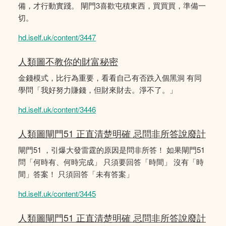
備，才行動實踐。 閘門3喜歡屯積東西，買買買，準備一
切。
hd.iself.uk/content/3447
人類圖不教你的財富秘密
金錢模式，比行為重要，看看自己有否跌入個黑洞 有同
學問「我好努力賺錢，但財來財去。淨不了。」
hd.iself.uk/content/3446
人類圖閘門51 正直清楚明確 忌問非所答說廢計
閘門51 ，引爆大發雷霆的原因是問非所答！ 如果閘門51
問「何時有、何時完成」 只須要回答「時間」 沒有「時
間」答案！ 只須回答「未有答案」
hd.iself.uk/content/3445
人類圖閘門51 正直清楚明確 忌問非所答說廢計