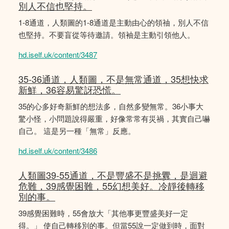
別人不信也堅持。
1-8通道，人類圖的1-8通道是主動由心的領䄂，別人不信
也堅持。不要盲從等待邀請。領袖是主動引領他人。
hd.iself.uk/content/3487
35-36通道，人類圖，不是無常通道，35想快求
新鮮，36容易驚訝恐慌。
35的心多好奇新鮮的想法多，自然多變無常。36小事大
驚小怪，小問題說得嚴重，好像常常有災禍，其實自己嚇
自己。 這是另一種「無常」反應。
hd.iself.uk/content/3486
人類圖39-55通道，不是豐盛不是挑釁，是迴避
危難，39感覺困難，55幻想美好。冷靜後轉移
別的事。
39感覺困難時，55會放大「其他事更豐盛美好一定
得。」 使自己轉移別的事。但當55說一定做到時，面對