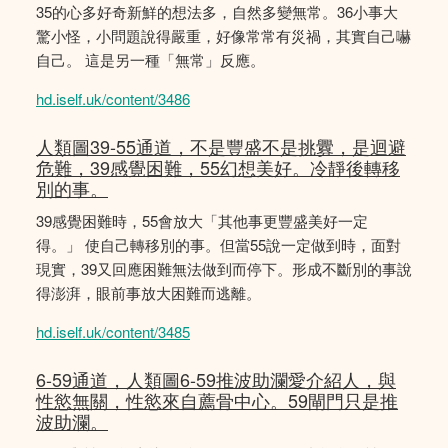
35的心多好奇新鮮的想法多，自然多變無常。36小事大
驚小怪，小問題說得嚴重，好像常常有災禍，其實自己嚇
自己。 這是另一種「無常」反應。
hd.iself.uk/content/3486
人類圖39-55通道，不是豐盛不是挑釁，是迴避
危難，39感覺困難，55幻想美好。冷靜後轉移
別的事。
39感覺困難時，55會放大「其他事更豐盛美好一定
得。」 使自己轉移別的事。但當55說一定做到時，面對
現實，39又回應困難無法做到而停下。形成不斷別的事說
得澎湃，眼前事放大困難而逃離。
hd.iself.uk/content/3485
6-59通道，人類圖6-59推波助瀾愛介紹人，與
性慾無關，性慾來自薦骨中心。59閘門只是推
波助瀾。