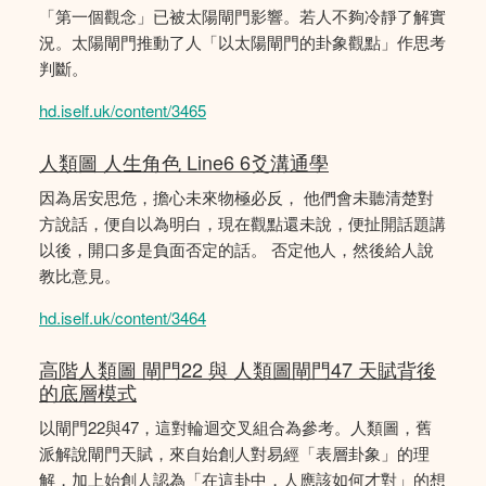
「第一個觀念」已被太陽閘門影響。若人不夠冷靜了解實
況。太陽閘門推動了人「以太陽閘門的卦象觀點」作思考
判斷。
hd.iself.uk/content/3465
人類圖 人生角色 Line6 6爻溝通學
因為居安思危，擔心未來物極必反， 他們會未聽清楚對
方說話，便自以為明白，現在觀點還未說，便扯開話題講
以後，開口多是負面否定的話。 否定他人，然後給人說
教比意見。
hd.iself.uk/content/3464
高階人類圖 閘門22 與 人類圖閘門47 天賦背後
的底層模式
以閘門22與47，這對輪迴交叉組合為參考。人類圖，舊
派解說閘門天賦，來自始創人對易經「表層卦象」的理
解，加上始創人認為「在這卦中，人應該如何才對」的想