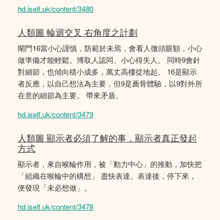
hd.iself.uk/content/3480
人類圖 輪迴交叉 右角度之計劃
閘門16當小心謹慎，防範於未焉，會看人微頭眼額，小心
做準備才能輕鬆。博取人認同、小心得失人。 同時9會針
對細節，也傾向積小成多，萬丈高樓從地起。 16是顯示
者反應，以自己想法為主要，但9是薦骨體驗，以9對外所
在意的細節為主要。 帶來矛盾。
hd.iself.uk/content/3479
人類圖 顯示者必須了解的事，顯示者真正發起
方式
顯示者，來自喉輪作用，被「動力中心」的推動，加快把
「組織在喉輪中的構想」 盡快表達。表達後，停下來，
便發現「未必想做」。
hd.iself.uk/content/3478