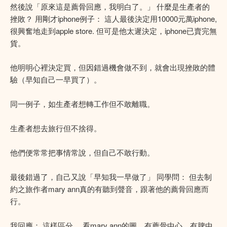
然後說「原來這是薦骨回應，我明白了。」 什麼是生產者的
挫敗？ 用剛才iphone例子： 這人最後決定用10000元萬iphone,
很興奮地走到apple store. 但可是他太遲決定，iphone已賣完無
貨。
他明明心裡決定買，但因錯過機會做不到，就會出現挫敗的體
驗（早知自己一早買了）。
同一例子，如生產者想轉工作但不敢離職。
生產者想去旅行但不捨得。
他們便常常把事情常說，但自己不敢行動。
最後錯過了，自己又說「早知我一早做了」 同學問： 但去制
約之旅作者mary ann真的有聽到聲音，跟著他的薦骨回應而
行。
我回應： 這樣區分， 看mary ann的圖，有薦骨中心，有脾中