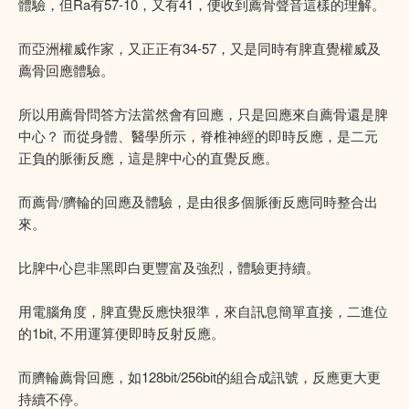
體驗，但Ra有57-10，又有41，便收到薦骨聲音這樣的理解。
而亞洲權威作家，又正正有34-57，又是同時有脾直覺權威及
薦骨回應體驗。
所以用薦骨問答方法當然會有回應，只是回應來自薦骨還是脾
中心？ 而從身體、醫學所示，脊椎神經的即時反應，是二元
正負的脈衝反應，這是脾中心的直覺反應。
而薦骨/臍輪的回應及體驗，是由很多個脈衝反應同時整合出
來。
比脾中心皀非黑即白更豐富及強烈，體驗更持續。
用電腦角度，脾直覺反應快狠準，來自訊息簡單直接，二進位
的1bit, 不用運算便即時反射反應。
而臍輪薦骨回應，如128bit/256bit的組合成訊號，反應更大更
持續不停。