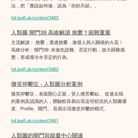
法，把「應該如何做」說為「你的天賦」。
hd.iself.uk/content/3463
人類圖 閘門39 高維解讀 挑釁？困難重重
主流解讀： 挑釁，透過挑釁，激發人與人關係的火花！
高維分析：閘門39: 未做先說難、否定行動，放大困難感
覺，形成潑冷水否定的行為。
hd.iself.uk/content/3462
微笑抑鬱症 - 人類圖分析案例
微笑抑鬱症，表面開心正面，背人痛苦鬰結。 從過去我
的案例及認識的人，體驗較容易出現這些狀況的人類圖通
道、Profile、閘門。 容易出現微笑抑鬱的模式。
hd.iself.uk/content/3461
人類圖的閘門與能量中心關連