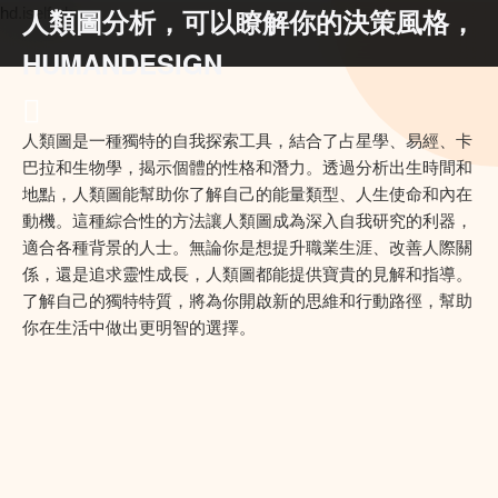
人類圖分析，可以瞭解你的決策風格，
hd.iself.uk
HUMANDESIGN
人類圖是一種獨特的自我探索工具，結合了占星學、易經、卡
巴拉和生物學，揭示個體的性格和潛力。透過分析出生時間和
地點，人類圖能幫助你了解自己的能量類型、人生使命和內在
動機。這種綜合性的方法讓人類圖成為深入自我研究的利器，
適合各種背景的人士。無論你是想提升職業生涯、改善人際關
係，還是追求靈性成長，人類圖都能提供寶貴的見解和指導。
了解自己的獨特特質，將為你開啟新的思維和行動路徑，幫助
你在生活中做出更明智的選擇。