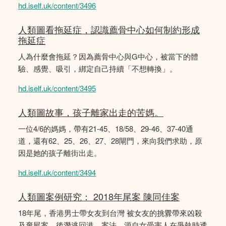
hd.iself.uk/content/3496
人類圖看拖延症，認識薦骨中心如何制約形成
拖延症
人為什麼會拖延？因為薦骨中心與G中心，被當下的體
驗、感覺、吸引，綁定自己持續「不想轉換」。
hd.iself.uk/content/3495
人類圖故事，孩子離家出走的苦媽。
一位4/6的媽媽，帶有21-45、18/58、29-46、37-40通
道，還有62、25、26、27、28閘門，來向我們求助，原
因是她的孩子離街出走。
hd.iself.uk/content/3494
人類圖案例研究： 2018年尾案 陳同佳案
18年尾，香港男士帶女友到台灣 被女友的挑釁帶來凶殺
及棄屍案，後潛逃回港。案法，源自女受害人在爭執時透