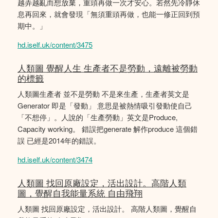
越弄越亂而想放棄，重頭再做一次才安心。若然先冷靜休
息再回來，就會發現「無須重頭再做，也能一修正回到預
期中。」
hd.iself.uk/content/3475
人類圖 覺醒人生 生產者不是勞動，遠離被勞動
的標籤
人類圖生產者 並不是勞動 不是來生產，生產者英文是
Generator 即是「發動」 意思是被熱情吸引發動使自己
「不想停」。人說的「生產勞動」英文是Produce,
Capacity working。 錯誤把generate 解作produce 這個錯
誤 已經是2014年的錯誤。
hd.iself.uk/content/3474
人類圖 找回原廠設定，活出設計。高階人類
圖，覺醒自我能量系統 自由飛翔
人類圖 找回原廠設定，活出設計。 高階人類圖，覺醒自