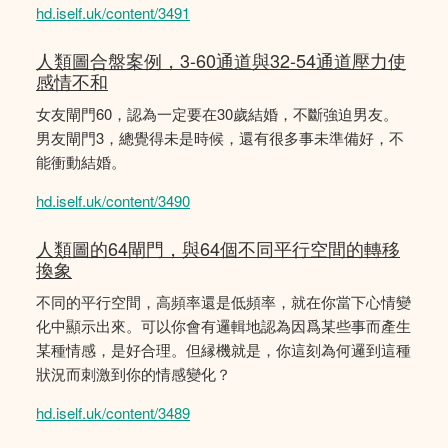
hd.iself.uk/content/3491
人類圖合盤案例，3-60通道與32-54通道壓力使
感情不和
女友閘門60，認為一定要在30歲結婚，不斷強迫男友。
男友閘門3，總覺得未是時候，還有很多事未準備好，不
能衝動結婚。
hd.iself.uk/content/3490
人類圖的64閘門，與64個不同平行空間的轉移
換象
不同的平行空間，高頻率還是低頻率，就在你當下心情變
化中顯示出來。可以你會有邏輯地認為因爲某些事而產生
某種情感，是好合理。但縁機就是，你這刻為何邏到這種
狀況而刺激到你的情感變化？
hd.iself.uk/content/3489