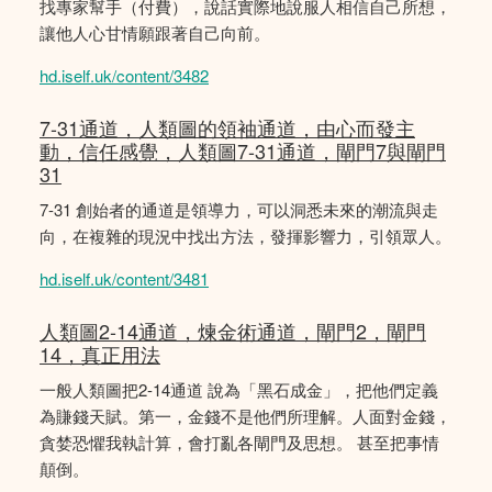
找專家幫手（付費），說話實際地說服人相信自己所想，
讓他人心甘情願跟著自己向前。
hd.iself.uk/content/3482
7-31通道，人類圖的領袖通道，由心而發主
動，信任感覺，人類圖7-31通道，閘門7與閘門
31
7-31 創始者的通道是領導力，可以洞悉未來的潮流與走
向，在複雜的現況中找出方法，發揮影響力，引領眾人。
hd.iself.uk/content/3481
人類圖2-14通道，煉金術通道，閘門2，閘門
14，真正用法
一般人類圖把2-14通道 說為「黑石成金」，把他們定義
為賺錢天賦。第一，金錢不是他們所理解。人面對金錢，
貪婪恐懼我執計算，會打亂各閘門及思想。 甚至把事情
顛倒。