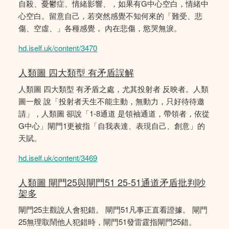
自殺、憂鬱症、情緒影響、，如果有G中心空白，情緒中
心空白。留意自己，若突然感覺不知何來的「難受、悲
傷、空虛、」各種感覺， 內在悲傷，慾哭無淚。
hd.iself.uk/content/3470
人類圖 四大類型 有矛盾誤解
人類圖 四大類型 有矛盾之處，尤其投射者 反映者。人類
圖一般 說「投射者天生不能主動，無動力，只好待待邀
請」，人類圖 卻說「1-8通道 是領袖通道，帶領者，依從
G中心」閘門1更被指「自我表達、表現自己、創意」的
天賦。
hd.iself.uk/content/3469
人類圖 閘門25與閘門51 25-51通道矛盾批判吵
架多
閘門25主觀說人會犯錯。 閘門51凡事正直看證據。 閘門
25無理取鬧他人犯錯時，閘門51發雷霆指閘門25錯。