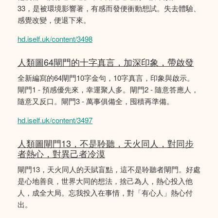
33，是被環境影響著，有感而發便衝動想試。失去體驗、
感覺改變，便退下來。
hd.iself.uk/content/3498
人類圖64閘門的十字真言，加深印象，帶啟發
全新編寫的64閘門10字金句，10字真言，印象與啟示。
閘門1 - 預感優先來，幸運聚人多。閘門2 - 隨意答應人，
隨意又反口。閘門3 - 萬事俱備全，囤積再準備。
hd.iself.uk/content/3497
人類圖閘門13，不是聆聽，天火同人，對同步
者熱心，對異己者冷漠
閘門13，天火同人的天賦盲點，這不是聆聽者閘門。好處
是心地善良，世界大同的想法，捨己為人，熱心投入他
人，成全大局。忘我投入在事情，對「有心人」熱心付
出。