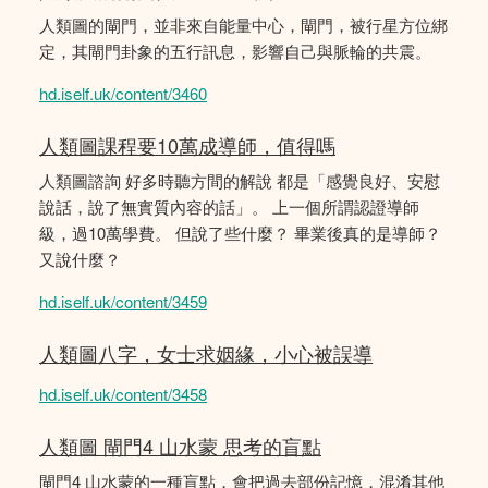
人類圖的閘門，並非來自能量中心，閘門，被行星方位綁
定，其閘門卦象的五行訊息，影響自己與脈輪的共震。
hd.iself.uk/content/3460
人類圖課程要10萬成導師，值得嗎
人類圖諮詢 好多時聽方間的解說 都是「感覺良好、安慰
說話，說了無實質內容的話」。 上一個所謂認證導師
級，過10萬學費。 但說了些什麼？ 畢業後真的是導師？
又說什麼？
hd.iself.uk/content/3459
人類圖八字，女士求姻緣，小心被誤導
hd.iself.uk/content/3458
人類圖 閘門4 山水蒙 思考的盲點
閘門4 山水蒙的一種盲點，會把過去部份記憶，混淆其他