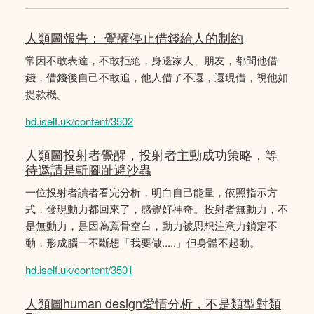
人類圖報告： 覺醒停止借錢給人的制約
常因不敢表達，不敢拒絕，身邊家人、朋友，都問他借
錢，借錢後自己不敢追，他人借了不還，還現借，視他如
提款機。
hd.iself.uk/content/3502
人類圖投射者覺醒，投射者主動成功策略，等
待邀請是斬腳趾避沙蟲
一位投射者讀者看完分析，明白自己能量，依照指示方
式，發現動力都回來了，感覺好神奇。投射者無動力，不
是無動力，是因為薦骨空白，動力被思想注意力鎖定不
動，形成腦一不斷想「我要做.....」但身體不起動。
hd.iself.uk/content/3501
人類圖human design愛情分析，不是類型對類