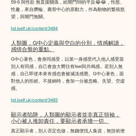
59-6 與性欲 無直接關係，給閘門59的平反😂😂，性慾、
性趣，來自臍輪、薦骨中心的原動力，作為動物的繁殖慾
望，與閘門無關。
hd.iself.uk/content/3484
人類圖，G中心定義與空白的分別，情感解讀，
感情合盤的重點。
G中心著色，會身同感受，以第一身感受代入他人感受當
別人有同感，自己會放大嚮往有feel與共鳴感。若別人無
感，自己即使本來有感也會被減淡感覺。G中心著色，面
對他人的拒絕、不接納時，會加一分被忽略、失望、空虛
感。
hd.iself.uk/content/3483
顯示者陷阱，人類圖的顯示者並非真正領袖，
小心被人推卸責任，要顯示者承擔一切。
真正顯示者，別人否定也做，無錢便找人集資，無技術便