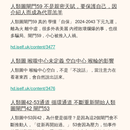
人類圖閘門59 不是親密天賦，要保護自己，因
介紹人而成為代罪羔羊
人類圖閘門59 真的 學懂「自保」 2024-2043 下元九運，
離為火 離中虛，很多外表美麗 內裡敗壞爛爆的事，也很
多騙局。閘門59，小心被推入人禍。
hd.iself.uk/content/3477
人類圖 喉嚨中心未定義 空白中心 喉輪的影響
人類圖中 喉輪中心空白，不是「不說話」，當注意力在
看著東西，會自然說出話來。
hd.iself.uk/content/3476
人類圖42-53通道 循環通道 不斷重新開始人類
圖閘門42 閘門53
人類圖中53與42，為什麼是循理？是因為這2個閘門會不
斷推動人，「從新再開始過。」 53會因為壓力，怕事件