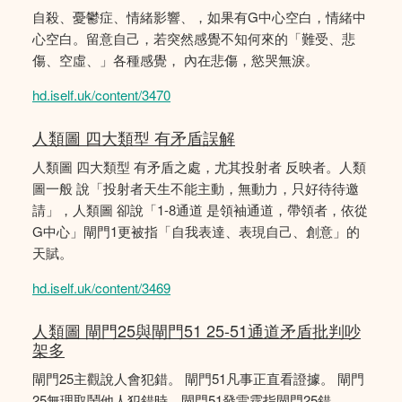
自殺、憂鬱症、情緒影響、，如果有G中心空白，情緒中
心空白。留意自己，若突然感覺不知何來的「難受、悲
傷、空虛、」各種感覺， 內在悲傷，慾哭無淚。
hd.iself.uk/content/3470
人類圖 四大類型 有矛盾誤解
人類圖 四大類型 有矛盾之處，尤其投射者 反映者。人類
圖一般 說「投射者天生不能主動，無動力，只好待待邀
請」，人類圖 卻說「1-8通道 是領袖通道，帶領者，依從
G中心」閘門1更被指「自我表達、表現自己、創意」的
天賦。
hd.iself.uk/content/3469
人類圖 閘門25與閘門51 25-51通道矛盾批判吵
架多
閘門25主觀說人會犯錯。 閘門51凡事正直看證據。 閘門
25無理取鬧他人犯錯時，閘門51發雷霆指閘門25錯。