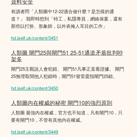
資料安全
有讀者問「人類圖中12-22適合做什麼？是怎樣的通
道？」 我即時想到「特工，私隱專員，網絡保案，還有
那些以打扮、形象師，以外表掩人耳目的工作」
hd.iself.uk/content/3451
人類圖 閘門25與閘門51 25-51通道矛盾批判吵
架多
閘門25主觀說人會犯錯。 閘門51凡事正直看證據。 閘門
25無理取鬧他人犯錯時，閘門51發雷霆指閘門25錯。
hd.iself.uk/content/3450
人類圖內在權威的秘密 閘門10的強烈原則
人類圖 最強內在權威，官方也不知道，凡有閘門10，只
要有閘門10，不管有其他內在權威。
hd.iself.uk/content/3449