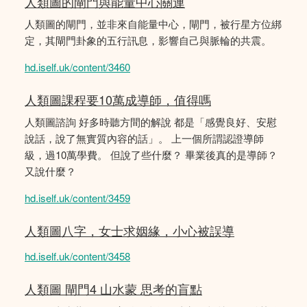
人類圖的閘門與能量中心關連
人類圖的閘門，並非來自能量中心，閘門，被行星方位綁
定，其閘門卦象的五行訊息，影響自己與脈輪的共震。
hd.iself.uk/content/3460
人類圖課程要10萬成導師，值得嗎
人類圖諮詢 好多時聽方間的解說 都是「感覺良好、安慰
說話，說了無實質內容的話」。 上一個所謂認證導師
級，過10萬學費。 但說了些什麼？ 畢業後真的是導師？
又說什麼？
hd.iself.uk/content/3459
人類圖八字，女士求姻緣，小心被誤導
hd.iself.uk/content/3458
人類圖 閘門4 山水蒙 思考的盲點