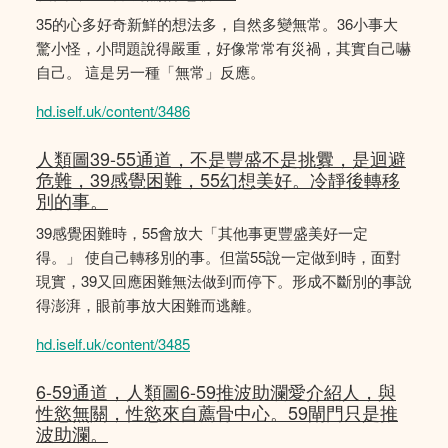
35的心多好奇新鮮的想法多，自然多變無常。36小事大
驚小怪，小問題說得嚴重，好像常常有災禍，其實自己嚇
自己。 這是另一種「無常」反應。
hd.iself.uk/content/3486
人類圖39-55通道，不是豐盛不是挑釁，是迴避
危難，39感覺困難，55幻想美好。冷靜後轉移
別的事。
39感覺困難時，55會放大「其他事更豐盛美好一定
得。」 使自己轉移別的事。但當55說一定做到時，面對
現實，39又回應困難無法做到而停下。形成不斷別的事說
得澎湃，眼前事放大困難而逃離。
hd.iself.uk/content/3485
6-59通道，人類圖6-59推波助瀾愛介紹人，與
性慾無關，性慾來自薦骨中心。59閘門只是推
波助瀾。