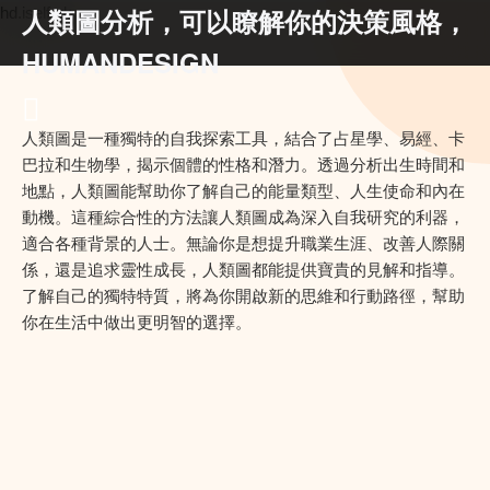
人類圖分析，可以瞭解你的決策風格，
hd.iself.uk
HUMANDESIGN
人類圖是一種獨特的自我探索工具，結合了占星學、易經、卡
巴拉和生物學，揭示個體的性格和潛力。透過分析出生時間和
地點，人類圖能幫助你了解自己的能量類型、人生使命和內在
動機。這種綜合性的方法讓人類圖成為深入自我研究的利器，
適合各種背景的人士。無論你是想提升職業生涯、改善人際關
係，還是追求靈性成長，人類圖都能提供寶貴的見解和指導。
了解自己的獨特特質，將為你開啟新的思維和行動路徑，幫助
你在生活中做出更明智的選擇。