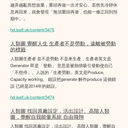
越弄越亂而想放棄，重頭再做一次才安心。若然先冷靜休
息再回來，就會發現「無須重頭再做，也能一修正回到預
期中。」
hd.iself.uk/content/3475
人類圖 覺醒人生 生產者不是勞動，遠離被勞動
的標籤
人類圖生產者 並不是勞動 不是來生產，生產者英文是
Generator 即是「發動」 意思是被熱情吸引發動使自己
「不想停」。人說的「生產勞動」英文是Produce,
Capacity working。 錯誤把generate 解作produce 這個錯
誤 已經是2014年的錯誤。
hd.iself.uk/content/3474
人類圖 找回原廠設定，活出設計。高階人類
圖，覺醒自我能量系統 自由飛翔
人類圖 找回原廠設定，活出設計。 高階人類圖，覺醒自