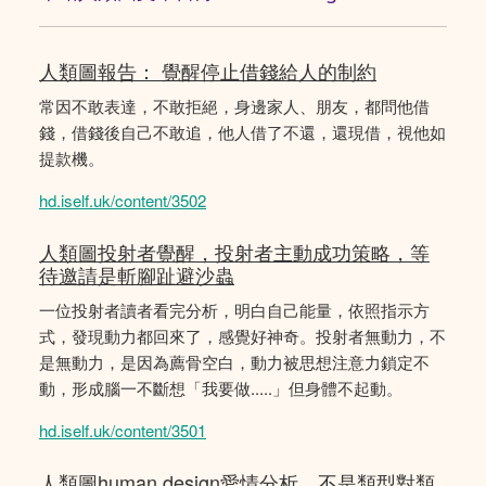
人類圖報告： 覺醒停止借錢給人的制約
常因不敢表達，不敢拒絕，身邊家人、朋友，都問他借
錢，借錢後自己不敢追，他人借了不還，還現借，視他如
提款機。
hd.iself.uk/content/3502
人類圖投射者覺醒，投射者主動成功策略，等
待邀請是斬腳趾避沙蟲
一位投射者讀者看完分析，明白自己能量，依照指示方
式，發現動力都回來了，感覺好神奇。投射者無動力，不
是無動力，是因為薦骨空白，動力被思想注意力鎖定不
動，形成腦一不斷想「我要做.....」但身體不起動。
hd.iself.uk/content/3501
人類圖human design愛情分析，不是類型對類