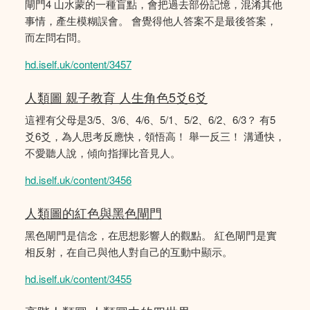
閘門4 山水蒙的一種盲點，會把過去部份記憶，混淆其他
事情，產生模糊誤會。 會覺得他人答案不是最後答案，
而左問右問。
hd.iself.uk/content/3457
人類圖 親子教育 人生角色5爻6爻
這裡有父母是3/5、3/6、4/6、5/1、5/2、6/2、6/3？ 有5
爻6爻，為人思考反應快，領悟高！ 舉一反三！ 溝通快，
不愛聽人說，傾向指揮比音見人。
hd.iself.uk/content/3456
人類圖的紅色與黑色閘門
黑色閘門是信念，在思想影響人的觀點。 紅色閘門是實
相反射，在自己與他人對自己的互動中顯示。
hd.iself.uk/content/3455