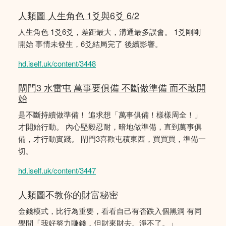
人類圖 人生角色 1爻與6爻 6/2
人生角色 1爻6爻，差距最大，溝通最多誤會。 1爻剛剛
開始 事情未發生，6爻結局完了 後續影響。
hd.iself.uk/content/3448
閘門3 水雷屯 萬事要俱備 不斷做準備 而不敢開
始
是不斷持續做準備！ 追求想「萬事俱備！樣樣周全！」
才開始行動。 內心堅毅忍耐，暗地做準備，直到萬事俱
備，才行動實踐。 閘門3喜歡屯積東西，買買買，準備一
切。
hd.iself.uk/content/3447
人類圖不教你的財富秘密
金錢模式，比行為重要，看看自己有否跌入個黑洞 有同
學問「我好努力賺錢，但財來財去。淨不了。」