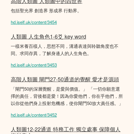
高階人類圖 人類圖中的四世界
包括聖光界 創造界 形成界 行動界。
hd.iself.uk/content/3454
人類圖 人生角色1-6爻 key word
一樣米養百樣人，思想不同，溝通表達與聆聽角度也不
同。求同存異，了解身邊人的人生角色。
hd.iself.uk/content/3453
高階人類圖 閘門27-50通道的覺醒 愛才是源頭
「閘門50的深層覺醒，是愛與價值。」 「一切你願意選
擇的責任，背後都是愛！因為你愛他們，你在乎他們，所
以你從他們身上投射危機感，使你閘門50放大責任感。」
hd.iself.uk/content/3452
人類圖12-22通道 特務工作 獨立處事 保障個人