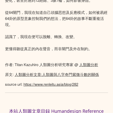
變化，甚至對應到12經絡、3脈7輪，如何影響身體。
從64閘門，我現在知道自己頭腦思想及反應模式，如何被易經
64卦的原型意象控制我們的想法，把64卦的故事不斷重複活
現。
認識了，我現在便可以脫離、轉換、改變。
更懂得聽從真正的內在聲音，而非閘門及外在制約。
作者: Titan Kazuhiro 人類圖分析研究專家 @
人類圖分析
原文:
人類圖分析文章:人類圖與八字奇門紫微斗數的關係
source url:
https://www.renleitu.asia/blog/282
本站人類圖文章目録 Humandesign Reference