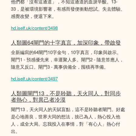
他們都「沒有這通道」，不知這通道的血淚辛酸。13-
33，是被環境影響著，有感而發便衝動想試。失去體驗、
感覺改變，便退下來。
hd.iself.uk/content/3498
人類圖64閘門的十字真言，加深印象，帶啟發
全新編寫的64閘門10字金句，10字真言，印象與啟示。
閘門1 - 預感優先來，幸運聚人多。閘門2 - 隨意答應人，
隨意又反口。閘門3 - 萬事俱備全，囤積再準備。
hd.iself.uk/content/3497
人類圖閘門13，不是聆聽，天火同人，對同步
者熱心，對異己者冷漠
閘門13，天火同人的天賦盲點，這不是聆聽者閘門。好處
是心地善良，世界大同的想法，捨己為人，熱心投入他
人，成全大局。忘我投入在事情，對「有心人」熱心付
出。