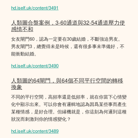
hd.iself.uk/content/3491
人類圖合盤案例，3-60通道與32-54通道壓力使
感情不和
女友閘門60，認為一定要在30歲結婚，不斷強迫男友。
男友閘門3，總覺得未是時候，還有很多事未準備好，不
能衝動結婚。
hd.iself.uk/content/3490
人類圖的64閘門，與64個不同平行空間的轉移
換象
不同的平行空間，高頻率還是低頻率，就在你當下心情變
化中顯示出來。可以你會有邏輯地認為因爲某些事而產生
某種情感，是好合理。但縁機就是，你這刻為何邏到這種
狀況而刺激到你的情感變化？
hd.iself.uk/content/3489