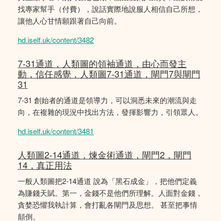
找專家幫手（付費），說話實際地說服人相信自己所想，
讓他人心甘情願跟著自己向前。
hd.iself.uk/content/3482
7-31通道，人類圖的領袖通道，由心而發主
動，信任感覺，人類圖7-31通道，閘門7與閘門
31
7-31 創始者的通道是領導力，可以洞悉未來的潮流與走
向，在複雜的現況中找出方法，發揮影響力，引領眾人。
hd.iself.uk/content/3481
人類圖2-14通道，煉金術通道，閘門2，閘門
14，真正用法
一般人類圖把2-14通道 說為「黑石成金」，把他們定義
為賺錢天賦。第一，金錢不是他們所理解。人面對金錢，
貪婪恐懼我執計算，會打亂各閘門及思想。 甚至把事情
顛倒。