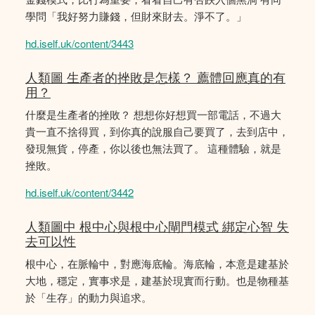
學問「我好努力賺錢，但財來財去。淨不了。」
hd.iself.uk/content/3443
人類圖 生產者的挫敗是怎樣？ 薦體回應真的有
用？
什麼是生產者的挫敗？ 想想你好想買一部電話，不過大
貴一直不捨得買，到你真的說服自己要買了，去到店中，
發現無貨，停產，你以後也無法買了。 這種體驗，就是
挫敗。
hd.iself.uk/content/3442
人類圖中 根中心與根中心閘門模式 綁定心智 失
去可以性
根中心，在脈輪中，對應海底輪。海底輪，本意是建基於
大地，穩定，實事求是，建基於現實而行動。也是物種基
於「生存」的動力與追求。