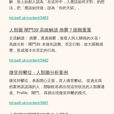
解，加上始創人認為「在這卦中，人應該如何才對」的想
法，把「應該如何做」說為「你的天賦」。
hd.iself.uk/content/3463
人類圖 閘門39 高維解讀 挑釁？困難重重
主流解讀： 挑釁，透過挑釁，激發人與人關係的火花！
高維分析：閘門39: 未做先說難、否定行動，放大困難感
覺，形成潑冷水否定的行為。
hd.iself.uk/content/3462
微笑抑鬱症 - 人類圖分析案例
微笑抑鬱症，表面開心正面，背人痛苦鬰結。 從過去我
的案例及認識的人，體驗較容易出現這些狀況的人類圖通
道、Profile、閘門。 容易出現微笑抑鬱的模式。
hd.iself.uk/content/3461