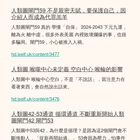
人類圖閘門59 不是親密天賦，要保護自己，因
介紹人而成為代罪羔羊
人類圖閘門59 真的 學懂「自保」 2024-2043 下元九運，
離為火 離中虛，很多外表美麗 內裡敗壞爛爆的事，也很
多騙局。閘門59，小心被推入人禍。
hd.iself.uk/content/3477
人類圖 喉嚨中心未定義 空白中心 喉輪的影響
人類圖中 喉輪中心空白，不是「不說話」，當注意力在
看著東西，會自然說出話來。
hd.iself.uk/content/3476
人類圖42-53通道 循環通道 不斷重新開始人類
圖閘門42 閘門53
人類圖中53與42，為什麼是循理？是因為這2個閘門會不
斷推動人，「從新再開始過。」 53會因為壓力，怕事件