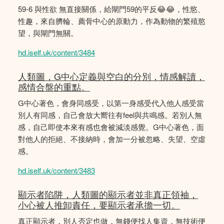
59-6 與性欲 無直接關係，給閘門59的平反😂😂，性慾、
性趣，來自臍輪、薦骨中心的原動力，作為動物的繁殖慾
望，與閘門無關。
hd.iself.uk/content/3484
人類圖，G中心定義與空白的分別，情感解讀，
感情合盤的重點。
G中心著色，會身同感受，以第一身感受代入他人感受當
別人有同感，自己會放大嚮往有feel與共鳴感。若別人無
感，自己即使本來有感也會被減淡感覺。G中心著色，面
對他人的拒絕、不接納時，會加一分被忽略、失望、空虛
感。
hd.iself.uk/content/3483
顯示者陷阱，人類圖的顯示者並非真正領袖，
小心被人推卸責任，要顯示者承擔一切。
真正顯示者，別人否定也做，無錢便找人集資，無技術便