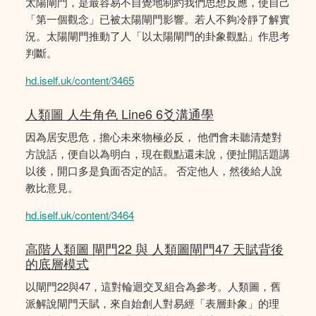
太陽閘門，是最容易不自覺地制約我們思想反應，使自己
「第一個觀念」已被太陽閘門影響。若人不夠冷靜了解實
況。太陽閘門推動了人「以太陽閘門的卦象觀點」作思考
判斷。
hd.iself.uk/content/3465
人類圖 人生角色 Line6 6爻溝通學
因為居安思危，擔心未來物極必反， 他們會未聽清楚對
方說話，便自以為明白，現在觀點還未說，便扯開話題講
以後，開口多是負面否定的話。 否定他人，然後給人說
教比意見。
hd.iself.uk/content/3464
高階人類圖 閘門22 與 人類圖閘門47 天賦背後
的底層模式
以閘門22與47，這對輪迴交叉組合為參考。人類圖，舊
派解說閘門天賦，來自始創人對易經「表層卦象」的理