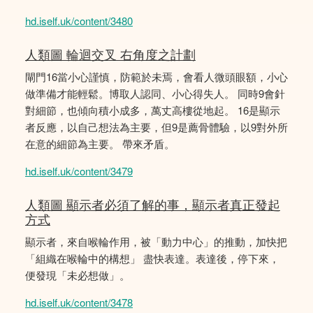
hd.iself.uk/content/3480
人類圖 輪迴交叉 右角度之計劃
閘門16當小心謹慎，防範於未焉，會看人微頭眼額，小心
做準備才能輕鬆。博取人認同、小心得失人。 同時9會針
對細節，也傾向積小成多，萬丈高樓從地起。 16是顯示
者反應，以自己想法為主要，但9是薦骨體驗，以9對外所
在意的細節為主要。 帶來矛盾。
hd.iself.uk/content/3479
人類圖 顯示者必須了解的事，顯示者真正發起
方式
顯示者，來自喉輪作用，被「動力中心」的推動，加快把
「組織在喉輪中的構想」 盡快表達。表達後，停下來，
便發現「未必想做」。
hd.iself.uk/content/3478