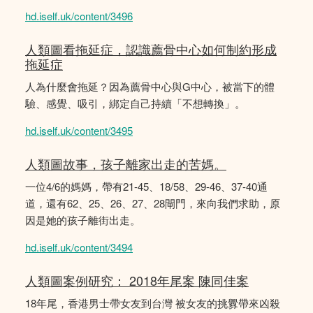
hd.iself.uk/content/3496
人類圖看拖延症，認識薦骨中心如何制約形成
拖延症
人為什麼會拖延？因為薦骨中心與G中心，被當下的體
驗、感覺、吸引，綁定自己持續「不想轉換」。
hd.iself.uk/content/3495
人類圖故事，孩子離家出走的苦媽。
一位4/6的媽媽，帶有21-45、18/58、29-46、37-40通
道，還有62、25、26、27、28閘門，來向我們求助，原
因是她的孩子離街出走。
hd.iself.uk/content/3494
人類圖案例研究： 2018年尾案 陳同佳案
18年尾，香港男士帶女友到台灣 被女友的挑釁帶來凶殺