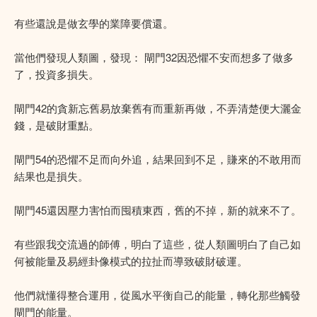
有些還說是做玄學的業障要償還。
當他們發現人類圖，發現： 閘門32因恐懼不安而想多了做多
了，投資多損失。
閘門42的貪新忘舊易放棄舊有而重新再做，不弄清楚便大灑金
錢，是破財重點。
閘門54的恐懼不足而向外追，結果回到不足，賺來的不敢用而
結果也是損失。
閘門45還因壓力害怕而囤積東西，舊的不掉，新的就來不了。
有些跟我交流過的師傅，明白了這些，從人類圖明白了自己如
何被能量及易經卦像模式的拉扯而導致破財破運。
他們就懂得整合運用，從風水平衡自己的能量，轉化那些觸發
閘門的能量。