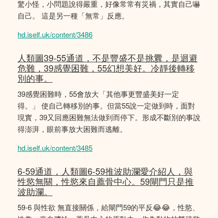
驚小怪，小問題說得嚴重，好像常常有災禍，其實自己嚇
自己。 這是另一種「無常」反應。
hd.iself.uk/content/3486
人類圖39-55通道，不是豐盛不是挑釁，是迴避
危難，39感覺困難，55幻想美好。冷靜後轉移
別的事。
39感覺困難時，55會放大「其他事更豐盛美好一定
得。」 使自己轉移別的事。但當55說一定做到時，面對
現實，39又回應困難無法做到而停下。形成不斷別的事說
得澎湃，眼前事放大困難而逃離。
hd.iself.uk/content/3485
6-59通道，人類圖6-59推波助瀾愛介紹人，與
性慾無關，性慾來自薦骨中心。59閘門只是推
波助瀾。
59-6 與性欲 無直接關係，給閘門59的平反😂😂，性慾、