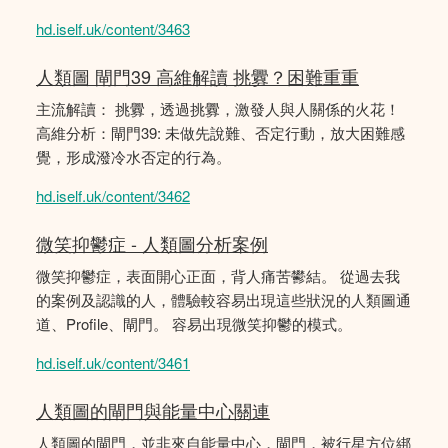
hd.iself.uk/content/3463
人類圖 閘門39 高維解讀 挑釁？困難重重
主流解讀： 挑釁，透過挑釁，激發人與人關係的火花！
高維分析：閘門39: 未做先說難、否定行動，放大困難感
覺，形成潑冷水否定的行為。
hd.iself.uk/content/3462
微笑抑鬱症 - 人類圖分析案例
微笑抑鬱症，表面開心正面，背人痛苦鬰結。 從過去我
的案例及認識的人，體驗較容易出現這些狀況的人類圖通
道、Profile、閘門。 容易出現微笑抑鬱的模式。
hd.iself.uk/content/3461
人類圖的閘門與能量中心關連
人類圖的閘門，並非來自能量中心，閘門，被行星方位綁