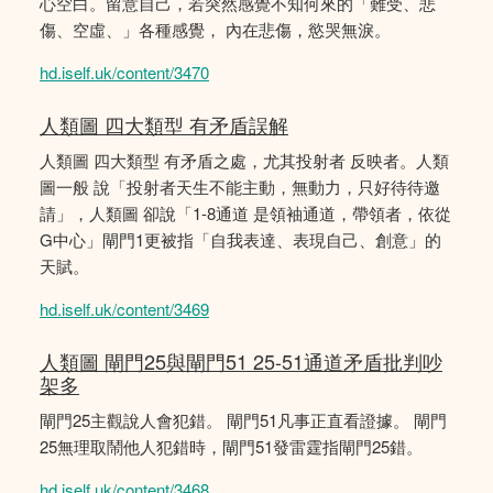
心空白。留意自己，若突然感覺不知何來的「難受、悲
傷、空虛、」各種感覺， 內在悲傷，慾哭無淚。
hd.iself.uk/content/3470
人類圖 四大類型 有矛盾誤解
人類圖 四大類型 有矛盾之處，尤其投射者 反映者。人類
圖一般 說「投射者天生不能主動，無動力，只好待待邀
請」，人類圖 卻說「1-8通道 是領袖通道，帶領者，依從
G中心」閘門1更被指「自我表達、表現自己、創意」的
天賦。
hd.iself.uk/content/3469
人類圖 閘門25與閘門51 25-51通道矛盾批判吵
架多
閘門25主觀說人會犯錯。 閘門51凡事正直看證據。 閘門
25無理取鬧他人犯錯時，閘門51發雷霆指閘門25錯。
hd.iself.uk/content/3468