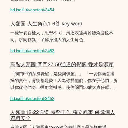
hd.iself.uk/content/3454
人類圖 人生角色1-6爻 key word
一樣米養百樣人，思想不同，溝通表達與聆聽角度也不
同。求同存異，了解身邊人的人生角色。
hd.iself.uk/content/3453
高階人類圖 閘門27-50通道的覺醒 愛才是源頭
「閘門50的深層覺醒，是愛與價值。」 「一切你願意選
擇的責任，背後都是愛！因為你愛他們，你在乎他們，所
以你從他們身上投射危機感，使你閘門50放大責任感。」
hd.iself.uk/content/3452
人類圖12-22通道 特務工作 獨立處事 保障個人
資料安全
有讀者問「人類圖中12-22適合做什麼？是怎樣的通