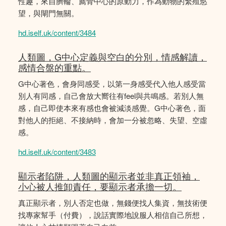
性趣，來自臍輪、薦骨中心的原動力，作為動物的繁殖慾
望，與閘門無關。
hd.iself.uk/content/3484
人類圖，G中心定義與空白的分別，情感解讀，
感情合盤的重點。
G中心著色，會身同感受，以第一身感受代入他人感受當
別人有同感，自己會放大嚮往有feel與共鳴感。若別人無
感，自己即使本來有感也會被減淡感覺。G中心著色，面
對他人的拒絕、不接納時，會加一分被忽略、失望、空虛
感。
hd.iself.uk/content/3483
顯示者陷阱，人類圖的顯示者並非真正領袖，
小心被人推卸責任，要顯示者承擔一切。
真正顯示者，別人否定也做，無錢便找人集資，無技術便
找專家幫手（付費），說話實際地說服人相信自己所想，