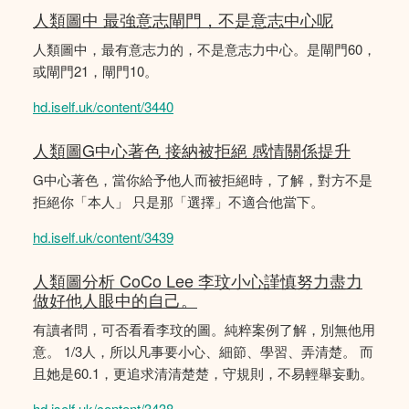
人類圖中 最強意志閘門，不是意志中心呢
人類圖中，最有意志力的，不是意志力中心。是閘門60，
或閘門21，閘門10。
hd.iself.uk/content/3440
人類圖G中心著色 接納被拒絕 感情關係提升
G中心著色，當你給予他人而被拒絕時，了解，對方不是
拒絕你「本人」 只是那「選擇」不適合他當下。
hd.iself.uk/content/3439
人類圖分析 CoCo Lee 李玟小心謹慎努力盡力
做好他人眼中的自己。
有讀者問，可否看看李玟的圖。純粹案例了解，別無他用
意。 1/3人，所以凡事要小心、細節、學習、弄清楚。 而
且她是60.1，更追求清清楚楚，守規則，不易輕舉妄動。
hd.iself.uk/content/3438