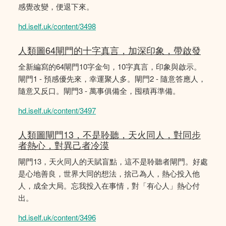
感覺改變，便退下來。
hd.iself.uk/content/3498
人類圖64閘門的十字真言，加深印象，帶啟發
全新編寫的64閘門10字金句，10字真言，印象與啟示。
閘門1 - 預感優先來，幸運聚人多。閘門2 - 隨意答應人，
隨意又反口。閘門3 - 萬事俱備全，囤積再準備。
hd.iself.uk/content/3497
人類圖閘門13，不是聆聽，天火同人，對同步
者熱心，對異己者冷漠
閘門13，天火同人的天賦盲點，這不是聆聽者閘門。好處
是心地善良，世界大同的想法，捨己為人，熱心投入他
人，成全大局。忘我投入在事情，對「有心人」熱心付
出。
hd.iself.uk/content/3496