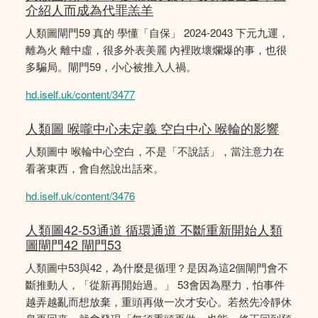
介紹人而成為代罪羔羊
人類圖閘門59 真的 學懂「自保」 2024-2043 下元九運，
離為火 離中虛，很多外表美麗 內裡敗壞爛爆的事，也很
多騙局。閘門59，小心被推入人禍。
hd.iself.uk/content/3477
人類圖 喉嚨中心未定義 空白中心 喉輪的影響
人類圖中 喉輪中心空白，不是「不說話」，當注意力在
看著東西，會自然說出話來。
hd.iself.uk/content/3476
人類圖42-53通道 循環通道 不斷重新開始人類
圖閘門42 閘門53
人類圖中53與42，為什麼是循理？是因為這2個閘門會不
斷推動人，「從新再開始過。」 53會因為壓力，怕事件
越弄越亂而想放棄，重頭再做一次才安心。若然先冷靜休