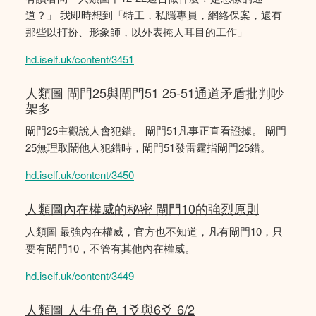
道？」 我即時想到「特工，私隱專員，網絡保案，還有
那些以打扮、形象師，以外表掩人耳目的工作」
hd.iself.uk/content/3451
人類圖 閘門25與閘門51 25-51通道矛盾批判吵
架多
閘門25主觀說人會犯錯。 閘門51凡事正直看證據。 閘門
25無理取鬧他人犯錯時，閘門51發雷霆指閘門25錯。
hd.iself.uk/content/3450
人類圖內在權威的秘密 閘門10的強烈原則
人類圖 最強內在權威，官方也不知道，凡有閘門10，只
要有閘門10，不管有其他內在權威。
hd.iself.uk/content/3449
人類圖 人生角色 1爻與6爻 6/2