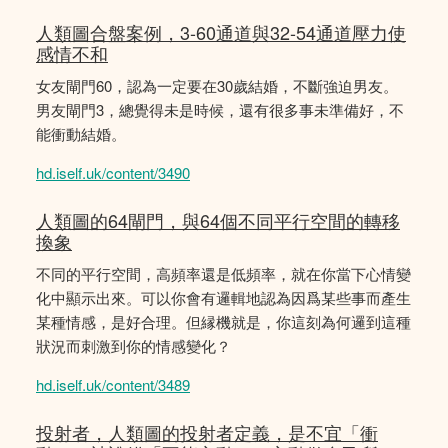
人類圖合盤案例，3-60通道與32-54通道壓力使
感情不和
女友閘門60，認為一定要在30歲結婚，不斷強迫男友。
男友閘門3，總覺得未是時候，還有很多事未準備好，不
能衝動結婚。
hd.iself.uk/content/3490
人類圖的64閘門，與64個不同平行空間的轉移
換象
不同的平行空間，高頻率還是低頻率，就在你當下心情變
化中顯示出來。可以你會有邏輯地認為因爲某些事而產生
某種情感，是好合理。但縁機就是，你這刻為何邏到這種
狀況而刺激到你的情感變化？
hd.iself.uk/content/3489
投射者，人類圖的投射者定義，是不宜「衝