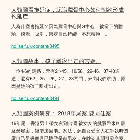
人類圖看拖延症，認識薦骨中心如何制約形成
拖延症
人為什麼會拖延？因為薦骨中心與G中心，被當下的體
驗、感覺、吸引，綁定自己持續「不想轉換」。
hd.iself.uk/content/3495
人類圖故事，孩子離家出走的苦媽。
一位4/6的媽媽，帶有21-45、18/58、29-46、37-40通
道，還有62、25、26、27、28閘門，來向我們求助，原
因是她的孩子離街出走。
hd.iself.uk/content/3494
人類圖案例研究： 2018年尾案 陳同佳案
18年尾，香港男士帶女友到台灣 被女友的挑釁帶來凶殺
及棄屍案，後潛逃回港。案法，源自女受害人在爭執時透
露自己早幾個月已懷孕是前男友，在吵架其間引發命案。