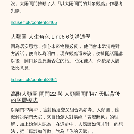
況。太陽閘門推動了人「以太陽閘門的卦象觀點」作思考
判斷。
hd.iself.uk/content/3465
人類圖 人生角色 Line6 6爻溝通學
因為居安思危，擔心未來物極必反， 他們會未聽清楚對
方說話，便自以為明白，現在觀點還未說，便扯開話題講
以後，開口多是負面否定的話。 否定他人，然後給人說
教比意見。
hd.iself.uk/content/3464
高階人類圖 閘門22 與 人類圖閘門47 天賦背後
的底層模式
以閘門22與47，這對輪迴交叉組合為參考。人類圖，舊
派解說閘門天賦，來自始創人對易經「表層卦象」的理
解，加上始創人認為「在這卦中，人應該如何才對」的想
法，把「應該如何做」說為「你的天賦」。