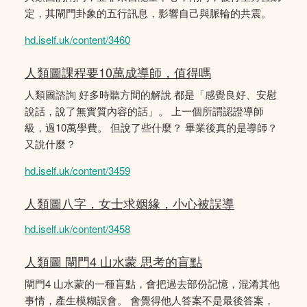
定，其閘門卦象的五行訊息，影響自己與脈輪的共震。
hd.iself.uk/content/3460
人類圖課程要10萬成導師，值得嗎
人類圖諮詢 好多時聽方間的解說 都是「感覺良好、安慰
說話，說了無實質內容的話」。 上一個所謂認證導師
級，過10萬學費。 但說了些什麼？ 畢業後真的是導師？
又說什麼？
hd.iself.uk/content/3459
人類圖八字，女士求姻緣，小心被誤導
hd.iself.uk/content/3458
人類圖 閘門4 山水蒙 思考的盲點
閘門4 山水蒙的一種盲點，會把過去部份記憶，混淆其他
事情，產生模糊誤會。 會覺得他人答案不是最後答案，