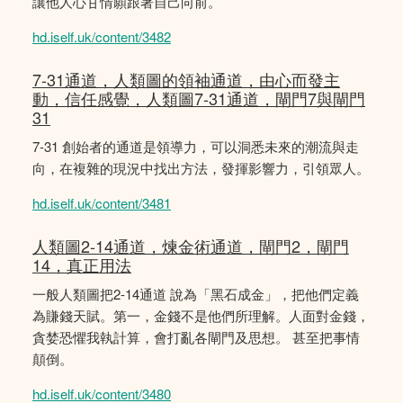
讓他人心甘情願跟著自己向前。
hd.iself.uk/content/3482
7-31通道，人類圖的領袖通道，由心而發主
動，信任感覺，人類圖7-31通道，閘門7與閘門
31
7-31 創始者的通道是領導力，可以洞悉未來的潮流與走
向，在複雜的現況中找出方法，發揮影響力，引領眾人。
hd.iself.uk/content/3481
人類圖2-14通道，煉金術通道，閘門2，閘門
14，真正用法
一般人類圖把2-14通道 說為「黑石成金」，把他們定義
為賺錢天賦。第一，金錢不是他們所理解。人面對金錢，
貪婪恐懼我執計算，會打亂各閘門及思想。 甚至把事情
顛倒。
hd.iself.uk/content/3480