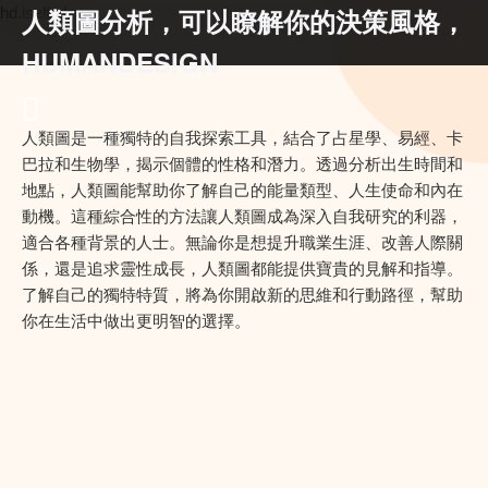
人類圖分析，可以瞭解你的決策風格，
hd.iself.uk
HUMANDESIGN
人類圖是一種獨特的自我探索工具，結合了占星學、易經、卡
巴拉和生物學，揭示個體的性格和潛力。透過分析出生時間和
地點，人類圖能幫助你了解自己的能量類型、人生使命和內在
動機。這種綜合性的方法讓人類圖成為深入自我研究的利器，
適合各種背景的人士。無論你是想提升職業生涯、改善人際關
係，還是追求靈性成長，人類圖都能提供寶貴的見解和指導。
了解自己的獨特特質，將為你開啟新的思維和行動路徑，幫助
你在生活中做出更明智的選擇。