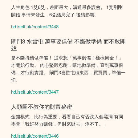
人生角色 1爻6爻，差距最大，溝通最多誤會。 1爻剛剛
開始 事情未發生，6爻結局完了 後續影響。
hd.iself.uk/content/3448
閘門3 水雷屯 萬事要俱備 不斷做準備 而不敢開
始
是不斷持續做準備！ 追求想「萬事俱備！樣樣周全！」
才開始行動。 內心堅毅忍耐，暗地做準備，直到萬事俱
備，才行動實踐。 閘門3喜歡屯積東西，買買買，準備一
切。
hd.iself.uk/content/3447
人類圖不教你的財富秘密
金錢模式，比行為重要，看看自己有否跌入個黑洞 有同
學問「我好努力賺錢，但財來財去。淨不了。」
hd.iself.uk/content/3446