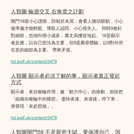
人類圖 輪迴交叉 右角度之計劃
閘門16當小心謹慎，防範於未焉，會看人微頭眼額，小心
做準備才能輕鬆。博取人認同、小心得失人。 同時9會針
對細節，也傾向積小成多，萬丈高樓從地起。 16是顯示
者反應，以自己想法為主要，但9是薦骨體驗，以9對外所
在意的細節為主要。 帶來矛盾。
hd.iself.uk/content/3479
人類圖 顯示者必須了解的事，顯示者真正發起
方式
顯示者，來自喉輪作用，被「動力中心」的推動，加快把
「組織在喉輪中的構想」 盡快表達。表達後，停下來，
便發現「未必想做」。
hd.iself.uk/content/3478
人類圖閘門59 不是親密天賦，要保護自己，因