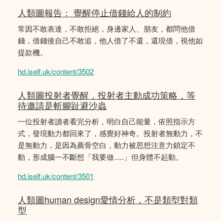
人類圖報告： 覺醒停止借錢給人的制約
常因不敢表達，不敢拒絕，身邊家人、朋友，都問他借
錢，借錢後自己不敢追，他人借了不還，還現借，視他如
提款機。
hd.iself.uk/content/3502
人類圖投射者覺醒，投射者主動成功策略，等
待邀請是斬腳趾避沙蟲
一位投射者讀者看完分析，明白自己能量，依照指示方
式，發現動力都回來了，感覺好神奇。投射者無動力，不
是無動力，是因為薦骨空白，動力被思想注意力鎖定不
動，形成腦一不斷想「我要做.....」但身體不起動。
hd.iself.uk/content/3501
人類圖human design愛情分析，不是類型對類
型