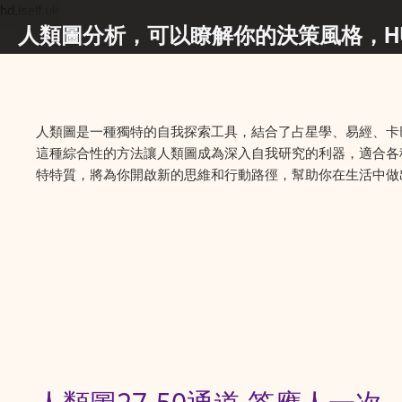
hd.iself.uk
人類圖分析，可以瞭解你的決策風格，HUM
人類圖是一種獨特的自我探索工具，結合了占星學、易經、卡
這種綜合性的方法讓人類圖成為深入自我研究的利器，適合各
特特質，將為你開啟新的思維和行動路徑，幫助你在生活中做