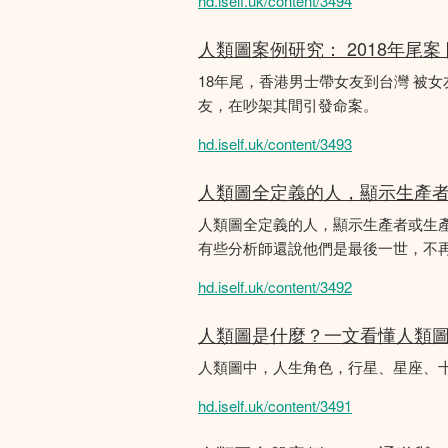
hd.iself.uk/content/3494
人類圖案例研究： 2018年尾案
18年尾，香港男士帶女友到台灣 被
友，在吵架其間引發命案。
hd.iself.uk/content/3493
人類圖全定義的人，顯示生產
人類圖全定義的人，顯示生產者或生
有些分析師還說他們是最後一世，不
hd.iself.uk/content/3492
人類圖是什麼？一文看懂人類
人類圖中，人生角色，行星、星座、
hd.iself.uk/content/3491