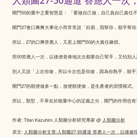
人類圖27-50通道 答應人
閘門50的重中之重智慧是： 「要做自己做，自己負自己責
閘門27會口爽爽大事化小而常常說「好易，我幫你，順手幫
所以，27的口爽答應人，又惹上閘門50的大責任麻煩。
而50答應人一次，以後便老俸地次次都要自己幫手，又怕別
別人又說「上次你做，所以今次也是你做，因為你熟手，順手方
閘門27的順便做多一點，放便順便做，是生產者的習慣模式。
所以，類型，不單在於能量中心的定義之分，閘門的作用也有
作者: Titan Kazuhiro 人類圖分析研究專家 @
人類圖分析
原文:
人類圖分析文章:人類圖27-50通道 答應人一次，以後