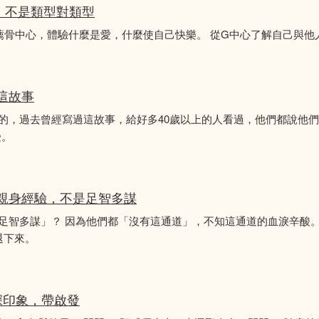
分析，不是類型對類型
薦骨中心，體驗什麼是愛，什麼使自己快樂。 從G中心了解自己與他
似這故事
故事的，過去曾經寫過這故事，給好多40歲以上的人看過，他們都說他
受。
的親身經驗，不是足智多謀
「足智多謀」？ 因為他們都「沒有這通道」，不知這通道的血淚辛酸。
退下來。
深印象，帶啟發