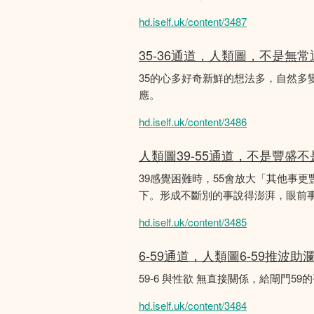
hd.iself.uk/content/3487
35-36通道，人類圖，不是無
35的心多好奇新鮮的想法多，自然多
應。
hd.iself.uk/content/3486
人類圖39-55通道，不是豐盛
39感覺困難時，55會放大「其他事
下。形成不斷別的事說得澎湃，眼前
hd.iself.uk/content/3485
6-59通道，人類圖6-59推
59-6 與性欲 無直接關係，給閘門
hd.iself.uk/content/3484