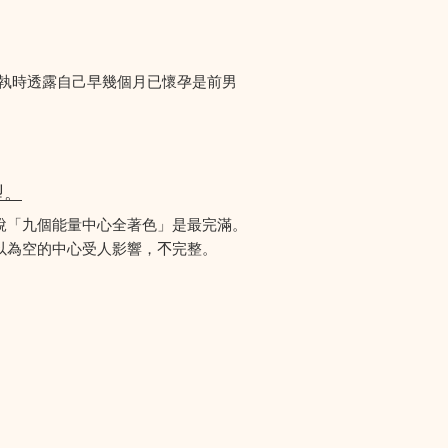
爭執時透露自己早幾個月已懷孕是前男
型。
說「九個能量中心全著色」是最完滿。
為空的中心受人影響，𣎴完整。