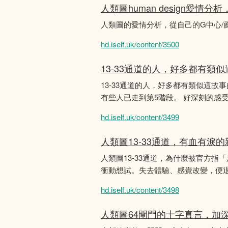
人類圖human design愛情
人類圖的愛情分析，從自己的G中心/
hd.iself.uk/content/3500
13-33通道的人，好多都有類
13-33通道的人，好多都有類似這
有些人已走到第5階段。 好深刻的感
hd.iself.uk/content/3499
人類圖13-33通道，有血有淚
人類圖13-33通道，為什麼被官方指
衝動想試。失去體驗、感覺改變，便
hd.iself.uk/content/3498
人類圖64閘門的十字真言，加