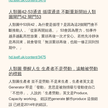
人類圖42-53通道 循環通道 不斷重新開始人類
圖閘門42 閘門53
人類圖中53與42，為什麼是循理？是因為這2個閘門會不
斷推動人，「從新再開始過。」 53會因為壓力，怕事件
越弄越亂而想放棄，重頭再做一次才安心。若然先冷靜休
息再回來，就會發現「無須重頭再做，也能一修正回到預
期中。」
hd.iself.uk/content/3475
人類圖 覺醒人生 生產者不是勞動，遠離被勞動
的標籤
人類圖生產者 並不是勞動 不是來生產，生產者英文是
Generator 即是「發動」 意思是被熱情吸引發動使自己
「不想停」。人說的「生產勞動」英文是Produce,
Capacity working。 錯誤把generate 解作produce 這個錯
誤 已經是2014年的錯誤。