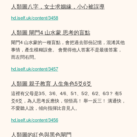
人類圖八字，女士求姻緣，小心被誤導
hd.iself.uk/content/3458
人類圖 閘門4 山水蒙 思考的盲點
閘門4 山水蒙的一種盲點，會把過去部份記憶，混淆其他
事情，產生模糊誤會。 會覺得他人答案不是最後答案，
而左問右問。
hd.iself.uk/content/3457
人類圖 親子教育 人生角色5爻6爻
這裡有父母是3/5、3/6、4/6、5/1、5/2、6/2、6/3？ 有5
爻6爻，為人思考反應快，領悟高！ 舉一反三！ 溝通快，
不愛聽人說，傾向指揮比音見人。
hd.iself.uk/content/3456
人類圖的紅色與黑色閘門