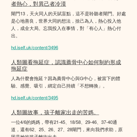
者熱心，對異己者冷漠
閘門13，天火同人的天賦盲點，這不是聆聽者閘門。好處
是心地善良，世界大同的想法，捨己為人，熱心投入他
人，成全大局。忘我投入在事情，對「有心人」熱心付
出。
hd.iself.uk/content/3496
人類圖看拖延症，認識薦骨中心如何制約形成
拖延症
人為什麼會拖延？因為薦骨中心與G中心，被當下的體
驗、感覺、吸引，綁定自己持續「不想轉換」。
hd.iself.uk/content/3495
人類圖故事，孩子離家出走的苦媽。
一位4/6的媽媽，帶有21-45、18/58、29-46、37-40通
道，還有62、25、26、27、28閘門，來向我們求助，原
因是她的孩子離街出走。