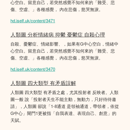
心空白。留意自己，若突然感覺不知何來的「難受、悲
傷、空虛、」各種感覺， 內在悲傷，慾哭無淚。
hd.iself.uk/content/3471
人類圖 分析情緒病 抑鬱 憂鬱症 自殺心理
自殺、憂鬱症、情緒影響、，如果有G中心空白，情緒中
心空白。留意自己，若突然感覺不知何來的「難受、悲
傷、空虛、」各種感覺， 內在悲傷，慾哭無淚。
hd.iself.uk/content/3470
人類圖 四大類型 有矛盾誤解
人類圖 四大類型 有矛盾之處，尤其投射者 反映者。人類
圖一般 說「投射者天生不能主動，無動力，只好待待邀
請」，人類圖 卻說「1-8通道 是領袖通道，帶領者，依從
G中心」閘門1更被指「自我表達、表現自己、創意」的
天賦。