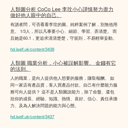
人類圖分析 CoCo Lee 李玟小心謹慎努力盡力
做好他人眼中的自己。
有讀者問，可否看看李玟的圖。純粹案例了解，別無他用
意。 1/3人，所以凡事要小心、細節、學習、弄清楚。 而
且她是60.1，更追求清清楚楚，守規則，不易輕舉妄動。
hd.iself.uk/content/3438
人類圖 職業分析，小心被誤解影響。 金錢有它
的法則。
人的職業，是向人提供他人想要的服務，賺取報酬。 如
同一家店有產品賣，客人買產品付款。自己有什麼能力服
務可向人提供？ 這不是人類圖說能力，除了命盤、還包
括你的成長、經驗、知識、熱情、喜好、信心、責任承擔
力、及為人解決問題的能力與心態。
hd.iself.uk/content/3437