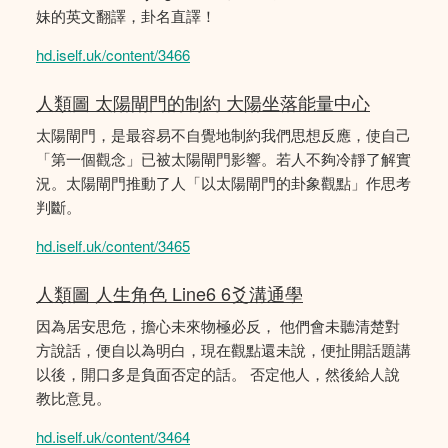
妹的英文翻譯，卦名直譯！
hd.iself.uk/content/3466
人類圖 太陽閘門的制約 大陽坐落能量中心
太陽閘門，是最容易不自覺地制約我們思想反應，使自己
「第一個觀念」已被太陽閘門影響。若人不夠冷靜了解實
況。太陽閘門推動了人「以太陽閘門的卦象觀點」作思考
判斷。
hd.iself.uk/content/3465
人類圖 人生角色 Line6 6爻溝通學
因為居安思危，擔心未來物極必反， 他們會未聽清楚對
方說話，便自以為明白，現在觀點還未說，便扯開話題講
以後，開口多是負面否定的話。 否定他人，然後給人說
教比意見。
hd.iself.uk/content/3464