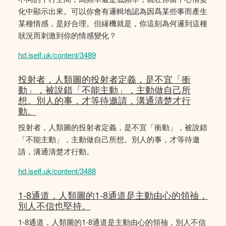
化中顯示出來。可以你會有邏輯地認為因爲某些事而產生
某種情感，是好合理。但縁機就是，你這刻為何邏到這種
狀況而刺激到你的情感變化？
hd.iself.uk/content/3489
投射者，人類圖的投射者定義，是不宜「衝
動」，被說錯「不能主動」，主動做自己所
想。別人的事，才等待邀請，溝通清楚才行
動。
投射者，人類圖的投射者定義，是不宜「衝動」，被說錯
「不能主動」，主動做自己所想。別人的事，才等待邀
請，溝通清楚才行動。
hd.iself.uk/content/3488
1-8通道，人類圖的1-8通道是主動由心的領䄂，
別人不信也堅持。
1-8通道，人類圖的1-8通道是主動由心的領䄂，別人不信