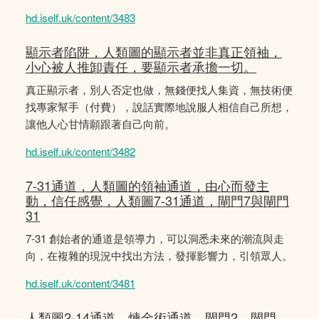
hd.iself.uk/content/3483
顯示者陷阱，人類圖的顯示者並非真正領袖，
小心被人推卸責任，要顯示者承擔一切。
真正顯示者，別人否定也做，無錢便找人集資，無技術便
找專家幫手（付費），說話實際地說服人相信自己所想，
讓他人心甘情願跟著自己向前。
hd.iself.uk/content/3482
7-31通道，人類圖的領袖通道，由心而發主
動，信任感覺，人類圖7-31通道，閘門7與閘門
31
7-31 創始者的通道是領導力，可以洞悉未來的潮流與走
向，在複雜的現況中找出方法，發揮影響力，引領眾人。
hd.iself.uk/content/3481
人類圖2-14通道，煉金術通道，閘門2，閘門