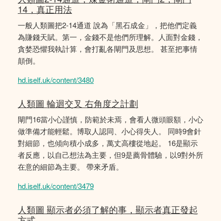
14，真正用法
一般人類圖把2-14通道 說為「黑石成金」，把他們定義
為賺錢天賦。第一，金錢不是他們所理解。人面對金錢，
貪婪恐懼我執計算，會打亂各閘門及思想。 甚至把事情
顛倒。
hd.iself.uk/content/3480
人類圖 輪迴交叉 右角度之計劃
閘門16當小心謹慎，防範於未焉，會看人微頭眼額，小心
做準備才能輕鬆。博取人認同、小心得失人。 同時9會針
對細節，也傾向積小成多，萬丈高樓從地起。 16是顯示
者反應，以自己想法為主要，但9是薦骨體驗，以9對外所
在意的細節為主要。 帶來矛盾。
hd.iself.uk/content/3479
人類圖 顯示者必須了解的事，顯示者真正發起
方式