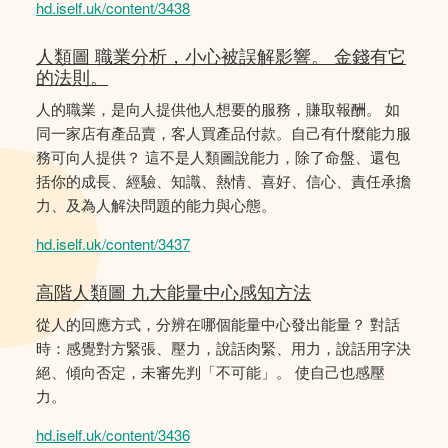
hd.iself.uk/content/3438
人類圖 職業分析，小心被誤解影響。 金錢有它
的法則。
人的職業，是向人提供他人想要的服務，賺取報酬。 如
同一家店有產品賣，客人買產品付款。自己有什麼能力服
務可向人提供？ 這不是人類圖說能力，除了命盤、還包
括你的成長、經驗、知識、熱情、喜好、信心、責任承擔
力、及為人解決問題的能力與心態。
hd.iself.uk/content/3437
高階人類圖 九大能量中心感知方法
從人的回應方式，分辨在哪個能量中心發出能量？ 對話
時：感覺對方緊張、壓力，說話肉緊、用力，說話用字決
絕、傾向否定，未審先判「不可能」。 使自己也感壓
力。
hd.iself.uk/content/3436