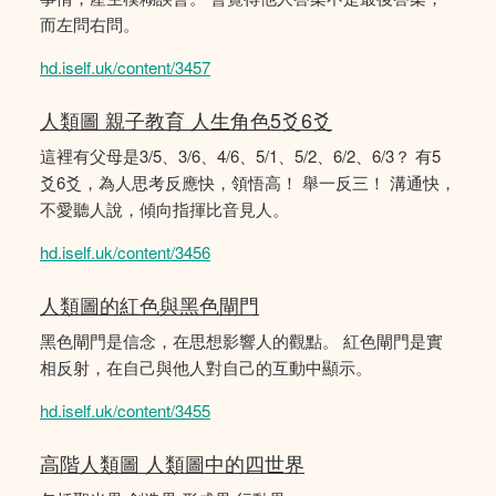
而左問右問。
hd.iself.uk/content/3457
人類圖 親子教育 人生角色5爻6爻
這裡有父母是3/5、3/6、4/6、5/1、5/2、6/2、6/3？ 有5
爻6爻，為人思考反應快，領悟高！ 舉一反三！ 溝通快，
不愛聽人說，傾向指揮比音見人。
hd.iself.uk/content/3456
人類圖的紅色與黑色閘門
黑色閘門是信念，在思想影響人的觀點。 紅色閘門是實
相反射，在自己與他人對自己的互動中顯示。
hd.iself.uk/content/3455
高階人類圖 人類圖中的四世界