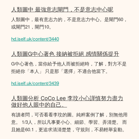
人類圖中 最強意志閘門，不是意志中心呢
人類圖中，最有意志力的，不是意志力中心。是閘門60，
或閘門21，閘門10。
hd.iself.uk/content/3440
人類圖G中心著色 接納被拒絕 感情關係提升
G中心著色，當你給予他人而被拒絕時，了解，對方不是
拒絕你「本人」 只是那「選擇」不適合他當下。
hd.iself.uk/content/3439
人類圖分析 CoCo Lee 李玟小心謹慎努力盡力
做好他人眼中的自己。
有讀者問，可否看看李玟的圖。純粹案例了解，別無他用
意。 1/3人，所以凡事要小心、細節、學習、弄清楚。 而
且她是60.1，更追求清清楚楚，守規則，不易輕舉妄動。