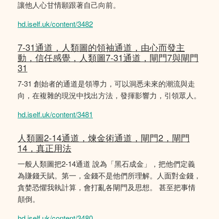
讓他人心甘情願跟著自己向前。
hd.iself.uk/content/3482
7-31通道，人類圖的領袖通道，由心而發主
動，信任感覺，人類圖7-31通道，閘門7與閘門
31
7-31 創始者的通道是領導力，可以洞悉未來的潮流與走
向，在複雜的現況中找出方法，發揮影響力，引領眾人。
hd.iself.uk/content/3481
人類圖2-14通道，煉金術通道，閘門2，閘門
14，真正用法
一般人類圖把2-14通道 說為「黑石成金」，把他們定義
為賺錢天賦。第一，金錢不是他們所理解。人面對金錢，
貪婪恐懼我執計算，會打亂各閘門及思想。 甚至把事情
顛倒。
hd.iself.uk/content/3480