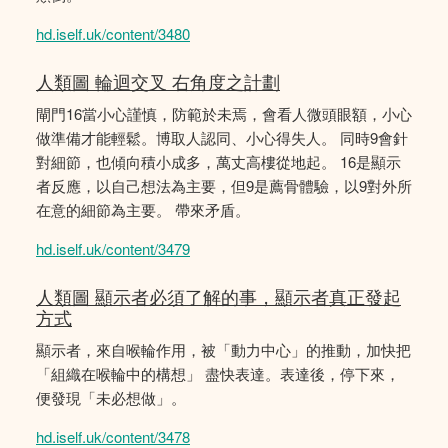
hd.iself.uk/content/3480
人類圖 輪迴交叉 右角度之計劃
閘門16當小心謹慎，防範於未焉，會看人微頭眼額，小心
做準備才能輕鬆。博取人認同、小心得失人。 同時9會針
對細節，也傾向積小成多，萬丈高樓從地起。 16是顯示
者反應，以自己想法為主要，但9是薦骨體驗，以9對外所
在意的細節為主要。 帶來矛盾。
hd.iself.uk/content/3479
人類圖 顯示者必須了解的事，顯示者真正發起
方式
顯示者，來自喉輪作用，被「動力中心」的推動，加快把
「組織在喉輪中的構想」 盡快表達。表達後，停下來，
便發現「未必想做」。
hd.iself.uk/content/3478