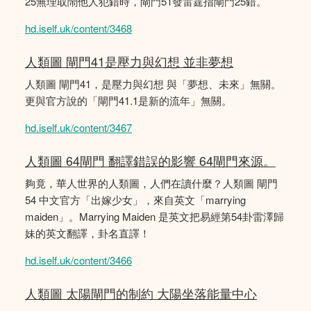
25無理取鬧他人犯錯時，閘門51發雷霆指閘門25錯。
hd.iself.uk/content/3468
人類圖 閘門41是壓力與幻想 並非夢想
人類圖 閘門41，是壓力與幻想 與「夢想、未來」無關。
更與官方說的「閘門41.1是新的流年」無關。
hd.iself.uk/content/3467
人類圖 64閘門 翻譯錯誤的影響 64閘門來源。
夠竟，華人世界的人類圖，人們在讀什麼？人類圖 閘門
54 中文官方「出嫁少女」，來自英文「marrying
maiden」。Marrying Maiden 是英文把易經第54卦雷澤歸
妹的英文翻譯，卦名直譯！
hd.iself.uk/content/3466
人類圖 太陽閘門的制約 大陽坐落能量中心