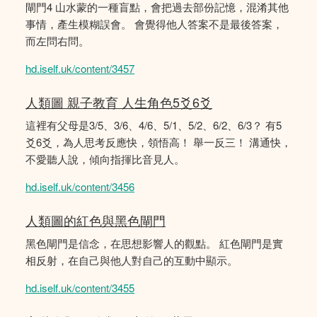
閘門4 山水蒙的一種盲點，會把過去部份記憶，混淆其他
事情，產生模糊誤會。 會覺得他人答案不是最後答案，
而左問右問。
hd.iself.uk/content/3457
人類圖 親子教育 人生角色5爻6爻
這裡有父母是3/5、3/6、4/6、5/1、5/2、6/2、6/3？ 有5
爻6爻，為人思考反應快，領悟高！ 舉一反三！ 溝通快，
不愛聽人說，傾向指揮比音見人。
hd.iself.uk/content/3456
人類圖的紅色與黑色閘門
黑色閘門是信念，在思想影響人的觀點。 紅色閘門是實
相反射，在自己與他人對自己的互動中顯示。
hd.iself.uk/content/3455