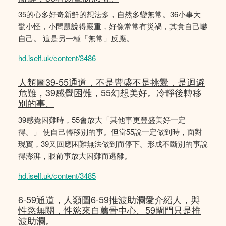
35的心多好奇新鮮的想法多，自然多變無常。36小事大
驚小怪，小問題說得嚴重，好像常常有災禍，其實自己嚇
自己。 這是另一種「無常」反應。
hd.iself.uk/content/3486
人類圖39-55通道，不是豐盛不是挑釁，是迴避
危難，39感覺困難，55幻想美好。冷靜後轉移
別的事。
39感覺困難時，55會放大「其他事更豐盛美好一定
得。」 使自己轉移別的事。但當55說一定做到時，面對
現實，39又回應困難無法做到而停下。形成不斷別的事說
得澎湃，眼前事放大困難而逃離。
hd.iself.uk/content/3485
6-59通道，人類圖6-59推波助瀾愛介紹人，與
性慾無關，性慾來自薦骨中心。59閘門只是推
波助瀾。