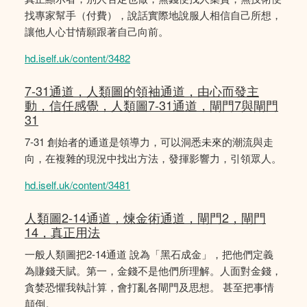
找專家幫手（付費），說話實際地說服人相信自己所想，
讓他人心甘情願跟著自己向前。
hd.iself.uk/content/3482
7-31通道，人類圖的領袖通道，由心而發主
動，信任感覺，人類圖7-31通道，閘門7與閘門
31
7-31 創始者的通道是領導力，可以洞悉未來的潮流與走
向，在複雜的現況中找出方法，發揮影響力，引領眾人。
hd.iself.uk/content/3481
人類圖2-14通道，煉金術通道，閘門2，閘門
14，真正用法
一般人類圖把2-14通道 說為「黑石成金」，把他們定義
為賺錢天賦。第一，金錢不是他們所理解。人面對金錢，
貪婪恐懼我執計算，會打亂各閘門及思想。 甚至把事情
顛倒。