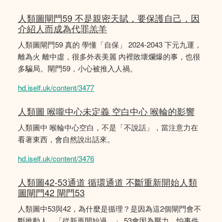
人類圖閘門59 不是親密天賦，要保護自己，因
介紹人而成為代罪羔羊
人類圖閘門59 真的 學懂「自保」 2024-2043 下元九運，
離為火 離中虛，很多外表美麗 內裡敗壞爛爆的事，也很
多騙局。閘門59，小心被推入人禍。
hd.iself.uk/content/3477
人類圖 喉嚨中心未定義 空白中心 喉輪的影響
人類圖中 喉輪中心空白，不是「不說話」，當注意力在
看著東西，會自然說出話來。
hd.iself.uk/content/3476
人類圖42-53通道 循環通道 不斷重新開始人類
圖閘門42 閘門53
人類圖中53與42，為什麼是循理？是因為這2個閘門會不
斷推動人，「從新再開始過。」 53會因為壓力，怕事件