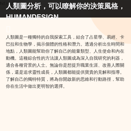
人類圖分析，可以瞭解你的決策風格，
hd.iself.uk
HUMANDESIGN
人類圖是一種獨特的自我探索工具，結合了占星學、易經、卡
巴拉和生物學，揭示個體的性格和潛力。透過分析出生時間和
地點，人類圖能幫助你了解自己的能量類型、人生使命和內在
動機。這種綜合性的方法讓人類圖成為深入自我研究的利器，
適合各種背景的人士。無論你是想提升職業生涯、改善人際關
係，還是追求靈性成長，人類圖都能提供寶貴的見解和指導。
了解自己的獨特特質，將為你開啟新的思維和行動路徑，幫助
你在生活中做出更明智的選擇。