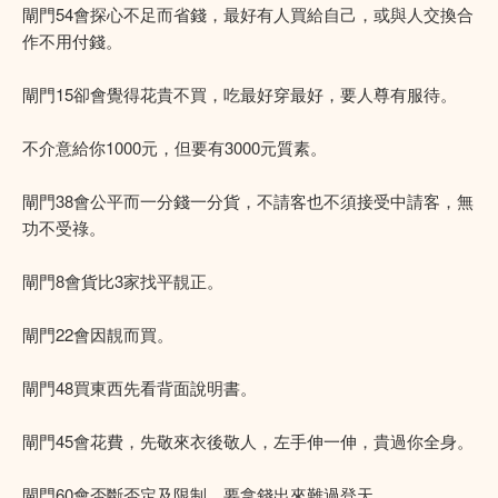
閘門54會探心不足而省錢，最好有人買給自己，或與人交換合
作不用付錢。
閘門15卻會覺得花貴不買，吃最好穿最好，要人尊有服待。
不介意給你1000元，但要有3000元質素。
閘門38會公平而一分錢一分貨，不請客也不須接受中請客，無
功不受祿。
閘門8會貨比3家找平靚正。
閘門22會因靚而買。
閘門48買東西先看背面說明書。
閘門45會花費，先敬來衣後敬人，左手伸一伸，貴過你全身。
閘門60會否斷否定及限制，要拿錢出來難過登天。