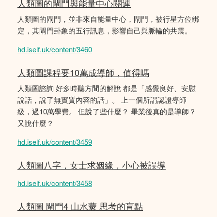
人類圖的閘門與能量中心關連
人類圖的閘門，並非來自能量中心，閘門，被行星方位綁
定，其閘門卦象的五行訊息，影響自己與脈輪的共震。
hd.iself.uk/content/3460
人類圖課程要10萬成導師，值得嗎
人類圖諮詢 好多時聽方間的解說 都是「感覺良好、安慰
說話，說了無實質內容的話」。 上一個所謂認證導師
級，過10萬學費。 但說了些什麼？ 畢業後真的是導師？
又說什麼？
hd.iself.uk/content/3459
人類圖八字，女士求姻緣，小心被誤導
hd.iself.uk/content/3458
人類圖 閘門4 山水蒙 思考的盲點