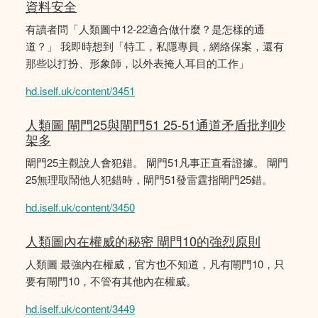
資料安全
有讀者問「人類圖中12-22適合做什麼？是怎樣的通
道？」 我即時想到「特工，私隱專員，網絡保案，還有
那些以打扮、形象師，以外表掩人耳目的工作」
hd.iself.uk/content/3451
人類圖 閘門25與閘門51 25-51通道矛盾批判吵
架多
閘門25主觀說人會犯錯。 閘門51凡事正直看證據。 閘門
25無理取鬧他人犯錯時，閘門51發雷霆指閘門25錯。
hd.iself.uk/content/3450
人類圖內在權威的秘密 閘門10的強烈原則
人類圖 最強內在權威，官方也不知道，凡有閘門10，只
要有閘門10，不管有其他內在權威。
hd.iself.uk/content/3449