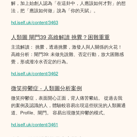
解，加上始創人認為「在這卦中，人應該如何才對」的想
法，把「應該如何做」說為「你的天賦」。
hd.iself.uk/content/3463
人類圖 閘門39 高維解讀 挑釁？困難重重
主流解讀： 挑釁，透過挑釁，激發人與人關係的火花！
高維分析：閘門39: 未做先說難、否定行動，放大困難感
覺，形成潑冷水否定的行為。
hd.iself.uk/content/3462
微笑抑鬱症 - 人類圖分析案例
微笑抑鬱症，表面開心正面，背人痛苦鬰結。 從過去我
的案例及認識的人，體驗較容易出現這些狀況的人類圖通
道、Profile、閘門。 容易出現微笑抑鬱的模式。
hd.iself.uk/content/3461