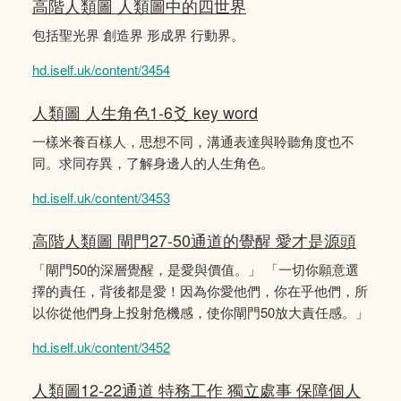
高階人類圖 人類圖中的四世界
包括聖光界 創造界 形成界 行動界。
hd.iself.uk/content/3454
人類圖 人生角色1-6爻 key word
一樣米養百樣人，思想不同，溝通表達與聆聽角度也不
同。求同存異，了解身邊人的人生角色。
hd.iself.uk/content/3453
高階人類圖 閘門27-50通道的覺醒 愛才是源頭
「閘門50的深層覺醒，是愛與價值。」 「一切你願意選
擇的責任，背後都是愛！因為你愛他們，你在乎他們，所
以你從他們身上投射危機感，使你閘門50放大責任感。」
hd.iself.uk/content/3452
人類圖12-22通道 特務工作 獨立處事 保障個人