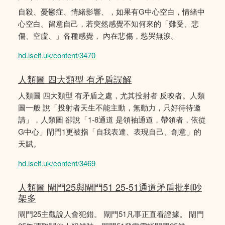
自殺、憂鬱症、情緒影響、，如果有G中心空白，情緒中
心空白。留意自己，若突然感覺不知何來的「難受、悲
傷、空虛、」各種感覺， 內在悲傷，慾哭無淚。
hd.iself.uk/content/3470
人類圖 四大類型 有矛盾誤解
人類圖 四大類型 有矛盾之處，尤其投射者 反映者。人類
圖一般 說「投射者天生不能主動，無動力，只好待待邀
請」，人類圖 卻說「1-8通道 是領袖通道，帶領者，依從
G中心」閘門1更被指「自我表達、表現自己、創意」的
天賦。
hd.iself.uk/content/3469
人類圖 閘門25與閘門51 25-51通道矛盾批判吵
架多
閘門25主觀說人會犯錯。 閘門51凡事正直看證據。 閘門