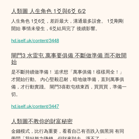
人類圖 人生角色 1爻與6爻 6/2
人生角色 1爻6爻，差距最大，溝通最多誤會。 1爻剛剛
開始 事情未發生，6爻結局完了 後續影響。
hd.iself.uk/content/3448
閘門3 水雷屯 萬事要俱備 不斷做準備 而不敢開
始
是不斷持續做準備！ 追求想「萬事俱備！樣樣周全！」
才開始行動。 內心堅毅忍耐，暗地做準備，直到萬事俱
備，才行動實踐。 閘門3喜歡屯積東西，買買買，準備一
切。
hd.iself.uk/content/3447
人類圖不教你的財富秘密
金錢模式，比行為重要，看看自己有否跌入個黑洞 有同
學問「我好努力賺錢，但財來財去。淨不了。」