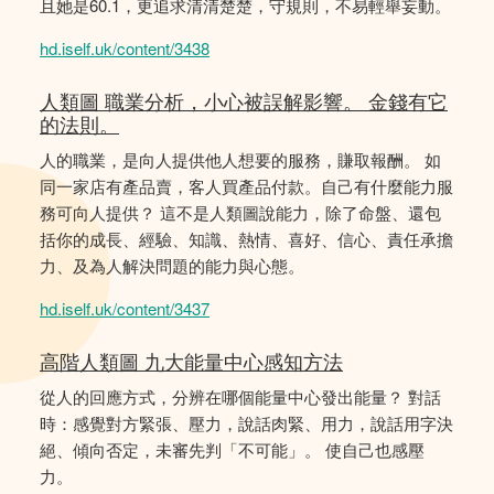
且她是60.1，更追求清清楚楚，守規則，不易輕舉妄動。
hd.iself.uk/content/3438
人類圖 職業分析，小心被誤解影響。 金錢有它
的法則。
人的職業，是向人提供他人想要的服務，賺取報酬。 如
同一家店有產品賣，客人買產品付款。自己有什麼能力服
務可向人提供？ 這不是人類圖說能力，除了命盤、還包
括你的成長、經驗、知識、熱情、喜好、信心、責任承擔
力、及為人解決問題的能力與心態。
hd.iself.uk/content/3437
高階人類圖 九大能量中心感知方法
從人的回應方式，分辨在哪個能量中心發出能量？ 對話
時：感覺對方緊張、壓力，說話肉緊、用力，說話用字決
絕、傾向否定，未審先判「不可能」。 使自己也感壓
力。