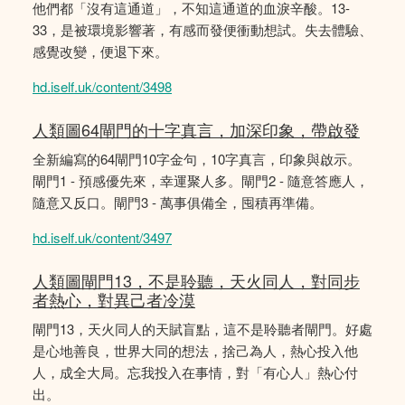
他們都「沒有這通道」，不知這通道的血淚辛酸。13-
33，是被環境影響著，有感而發便衝動想試。失去體驗、
感覺改變，便退下來。
hd.iself.uk/content/3498
人類圖64閘門的十字真言，加深印象，帶啟發
全新編寫的64閘門10字金句，10字真言，印象與啟示。
閘門1 - 預感優先來，幸運聚人多。閘門2 - 隨意答應人，
隨意又反口。閘門3 - 萬事俱備全，囤積再準備。
hd.iself.uk/content/3497
人類圖閘門13，不是聆聽，天火同人，對同步
者熱心，對異己者冷漠
閘門13，天火同人的天賦盲點，這不是聆聽者閘門。好處
是心地善良，世界大同的想法，捨己為人，熱心投入他
人，成全大局。忘我投入在事情，對「有心人」熱心付
出。