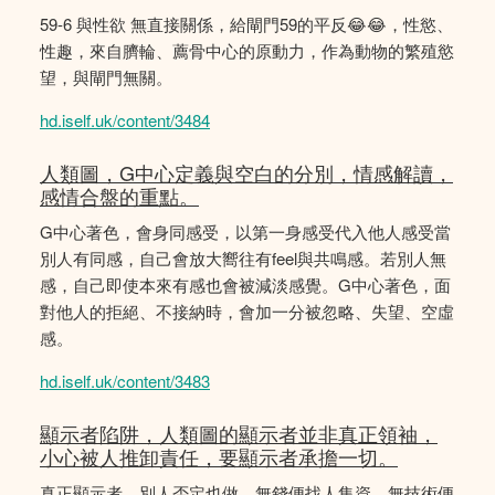
59-6 與性欲 無直接關係，給閘門59的平反😂😂，性慾、
性趣，來自臍輪、薦骨中心的原動力，作為動物的繁殖慾
望，與閘門無關。
hd.iself.uk/content/3484
人類圖，G中心定義與空白的分別，情感解讀，
感情合盤的重點。
G中心著色，會身同感受，以第一身感受代入他人感受當
別人有同感，自己會放大嚮往有feel與共鳴感。若別人無
感，自己即使本來有感也會被減淡感覺。G中心著色，面
對他人的拒絕、不接納時，會加一分被忽略、失望、空虛
感。
hd.iself.uk/content/3483
顯示者陷阱，人類圖的顯示者並非真正領袖，
小心被人推卸責任，要顯示者承擔一切。
真正顯示者，別人否定也做，無錢便找人集資，無技術便