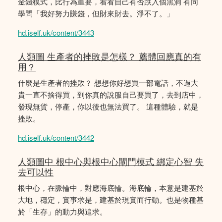
金錢模式，比行為重要，看看自己有否跌入個黑洞 有同
學問「我好努力賺錢，但財來財去。淨不了。」
hd.iself.uk/content/3443
人類圖 生產者的挫敗是怎樣？ 薦體回應真的有
用？
什麼是生產者的挫敗？ 想想你好想買一部電話，不過大
貴一直不捨得買，到你真的說服自己要買了，去到店中，
發現無貨，停產，你以後也無法買了。 這種體驗，就是
挫敗。
hd.iself.uk/content/3442
人類圖中 根中心與根中心閘門模式 綁定心智 失
去可以性
根中心，在脈輪中，對應海底輪。海底輪，本意是建基於
大地，穩定，實事求是，建基於現實而行動。也是物種基
於「生存」的動力與追求。