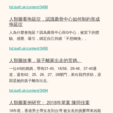
hd.iself.uk/content/3496
人類圖看拖延症，認識薦骨中心如何制約形成
拖延症
人為什麼會拖延？因為薦骨中心與G中心，被當下的體
驗、感覺、吸引，綁定自己持續「不想轉換」。
hd.iself.uk/content/3495
人類圖故事，孩子離家出走的苦媽。
一位4/6的媽媽，帶有21-45、18/58、29-46、37-40通
道，還有62、25、26、27、28閘門，來向我們求助，原
因是她的孩子離街出走。
hd.iself.uk/content/3494
人類圖案例研究： 2018年尾案 陳同佳案
18年尾，香港男士帶女友到台灣 被女友的挑釁帶來凶殺