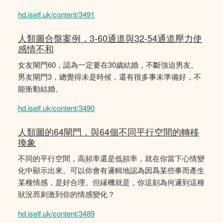
hd.iself.uk/content/3491
人類圖合盤案例，3-60通道與32-54通道壓力使
感情不和
女友閘門60，認為一定要在30歲結婚，不斷強迫男友。
男友閘門3，總覺得未是時候，還有很多事未準備好，不
能衝動結婚。
hd.iself.uk/content/3490
人類圖的64閘門，與64個不同平行空間的轉移
換象
不同的平行空間，高頻率還是低頻率，就在你當下心情變
化中顯示出來。可以你會有邏輯地認為因爲某些事而產生
某種情感，是好合理。但縁機就是，你這刻為何邏到這種
狀況而刺激到你的情感變化？
hd.iself.uk/content/3489