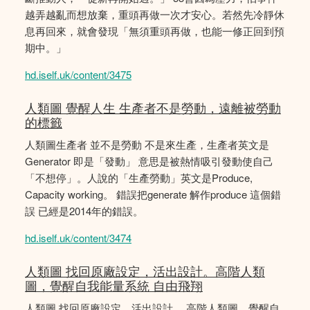
越弄越亂而想放棄，重頭再做一次才安心。若然先冷靜休
息再回來，就會發現「無須重頭再做，也能一修正回到預
期中。」
hd.iself.uk/content/3475
人類圖 覺醒人生 生產者不是勞動，遠離被勞動
的標籤
人類圖生產者 並不是勞動 不是來生產，生產者英文是
Generator 即是「發動」 意思是被熱情吸引發動使自己
「不想停」。人說的「生產勞動」英文是Produce,
Capacity working。 錯誤把generate 解作produce 這個錯
誤 已經是2014年的錯誤。
hd.iself.uk/content/3474
人類圖 找回原廠設定，活出設計。高階人類
圖，覺醒自我能量系統 自由飛翔
人類圖 找回原廠設定，活出設計。 高階人類圖，覺醒自